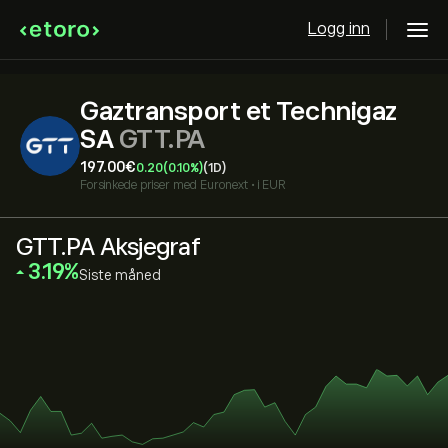
Logg inn
Gaztransport et Technigaz
SA
GTT.PA
197.00‎€‎
0.20
(0.10%)
(1D)
Forsinkede priser med
Euronext
•
i EUR
GTT.PA Aksjegraf
‎3.19‎
Siste måned