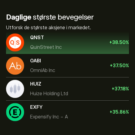
Daglige
største bevegelser
Utforsk de største aksjene i markedet.
QNST
+
38.50
%
QuinStreet Inc
OABI
+
37.50
%
OmniAb Inc
HUIZ
+
37.18
%
Huize Holding Ltd
EXFY
+
35.86
%
Expensify Inc - A