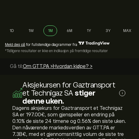
1D
1W
1M
6M
1Y
3Y
MAX
Meld deg på
for fullstendige diagrammer fra
*Tidligere resultater er ikke en indikasjon på fremtidige resultater
Gå til:
Om GTT.PA >
Hvordan kjøpe? >
Aksjekursen for Gaztransport
et Technigaz SA
stiger
i
denne uken.
Dagens aksjekurs for Gaztransport et Technigaz
SA er 197.00‎€‎, som gjenspeiler en endring på
‎0.10‎% de siste 24 timene og ‎0.56‎% den siste uken.
Den nåværende markedsverdien av GTT.PA er
7.3B‎€‎, med et gjennomsnittlig volum de siste tre