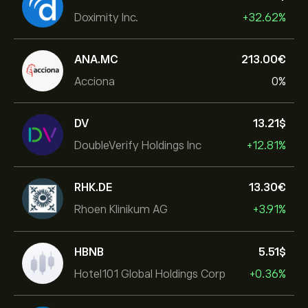
Doximity Inc.
+32.62%
ANA.MC
213.00‎€‎
Acciona
0%
DV
13.21‎$‎
DoubleVerify Holdings Inc
+12.81%
RHK.DE
13.30‎€‎
Rhoen Klinikum AG
+3.91%
HBNB
5.51‎$‎
Hotel101 Global Holdings Corp
+0.36%