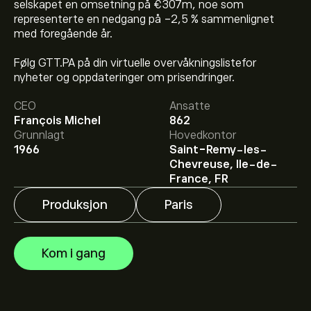
selskapet en omsetning på €307m, noe som
representerte en nedgang på -2,5 % sammenlignet
med foregående år.
Følg GTT.PA på din virtuelle overvåkningslistefor
nyheter og oppdateringer om prisendringer.
Den nåværende prisen på GTT.PA er 197.00‎€‎.
CEO
Ansatte
François Michel
862
Grunnlagt
Hovedkontor
Det gjennomsnittlige kursmålet for Gaztransport et
1966
Saint-Remy-les-
Technigaz SA er 197.00‎€‎.
Registrer deg
på eToro for
Chevreuse, Ile-de-
detaljerte forventninger og kursmål fra analytikere.
France, FR
Produksjon
Paris
Analytikere gir forventninger for Gaztransport et
Technigaz SA basert på markedstrender, finansielle
rapporter og forventet vekst. Sjekk de nyeste
Kom i gang
forventningene for fremtidige prisbevegelser.
Markedsverdien til Gaztransport et Technigaz SA er
7.3B‎€‎