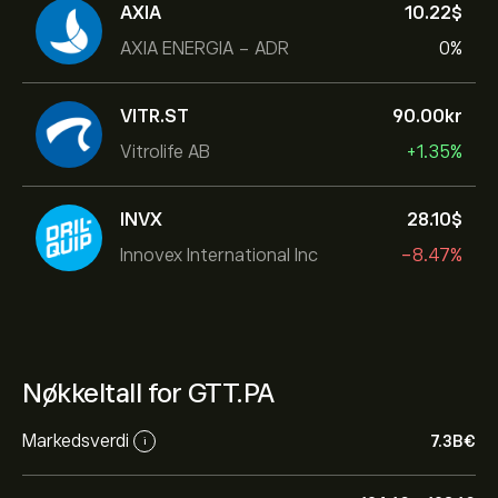
AXIA
10.22‎$‎
AXIA ENERGIA - ADR
0%
VITR.ST
90.00‎kr‎
Vitrolife AB
+1.35%
INVX
28.10‎$‎
Innovex International Inc
-8.47%
Nøkkeltall for GTT.PA
Markedsverdi
7.3B‎€‎
i