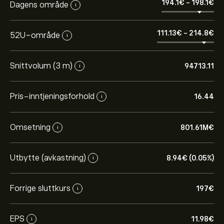
194.1‎€‎
-
198.1‎€‎
Dagens område
i
111.13‎€‎
-
214.8‎€‎
52U-område
i
Snittvolum (3 m)
94713.11
i
Pris-inntjeningsforhold
16.44
i
Omsetning
801.61M‎€‎
i
Utbytte (avkastning)
8.94‎€‎ (0.05%)
i
Forrige sluttkurs
197‎€‎
i
EPS
11.98‎€‎
i