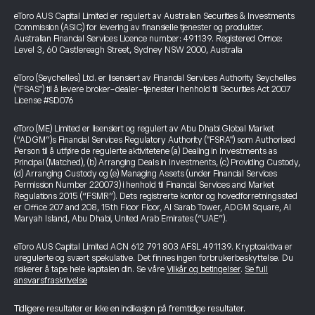
eToro AUS Capital Limited er regulert av Australian Securities & Investments
Commission (ASIC) for levering av finansielle tjenester og produkter.
Australian Financial Services Licence number: 491139. Registered Office:
Level 3, 60 Castlereagh Street, Sydney NSW 2000, Australia
eToro (Seychelles) Ltd. er lisensiert av Financial Services Authority Seychelles
("FSAS") til å levere broker-dealer-tjenester i henhold til Securities Act 2007
License #SD076
eToro (ME) Limited er lisensiert og regulert av Abu Dhabi Global Market
(“ADGM”)s Financial Services Regulatory Authority ("FSRA") som Authorised
Person til å utføre de regulerte aktivitetene (a) Dealing in Investments as
Principal (Matched), (b) Arranging Deals in Investments, (c) Providing Custody,
(d) Arranging Custody og (e) Managing Assets (under Financial Services
Permission Number 220073) i henhold til Financial Services and Market
Regulations 2015 (“FSMR”). Dets registrerte kontor og hovedforretningssted
er Office 207 and 208, 15th Floor Floor, Al Sarab Tower, ADGM Square, Al
Maryah Island, Abu Dhabi, United Arab Emirates (“UAE”).
eToro AUS Capital Limited ACN 612 791 803 AFSL 491139. Kryptoaktiva er
uregulerte og svært spekulative. Det finnes ingen forbrukerbeskyttelse. Du
risikerer å tape hele kapitalen din. Se våre
Vilkår og betingelser
.
Se full
ansvarsfraskrivelse
Tidligere resultater er ikke en indikasjon på fremtidige resultater.