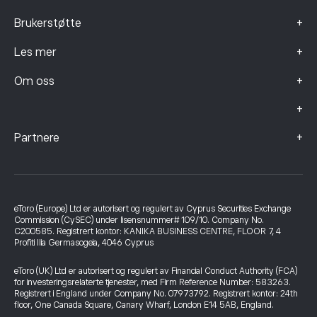
+
Brukerstøtte
+
Les mer
+
Om oss
+
+
Partnere
eToro (Europe) Ltd er autorisert og regulert av Cyprus Securities Exchange
Commission (CySEC) under lisensnummer# 109/10. Company No.
C200585. Registrert kontor: KANIKA BUSINESS CENTRE, FLOOR 7, 4
Profiti Ilia Germasogeia, 4046 Cyprus
eToro (UK) Ltd er autorisert og regulert av Financial Conduct Authority (FCA)
for investeringsrelaterte tjenester, med Firm Reference Number: 583263.
Registrert i England under Company No. 07973792. Registrert kontor: 24th
floor, One Canada Square, Canary Wharf, London E14 5AB, England.