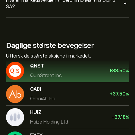
Hva er markedsverdien til Jeronimo Martins SGPS
+
SA?
Daglige
største bevegelser
Utforsk de største aksjene i markedet.
QNST
+
38.50
%
QuinStreet Inc
OABI
+
37.50
%
OmniAb Inc
HUIZ
+
37.18
%
Huize Holding Ltd