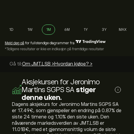
1D
1W
1M
6M
1Y
3Y
MAX
Meld deg på
for fullstendige diagrammer fra
*Tidligere resultater er ikke en indikasjon på fremtidige resultater
Gå til:
Om JMT.LSB >
Hvordan kjøpe? >
Aksjekursen for Jeronimo
Martins SGPS SA
stiger
i
denne uken.
Dagens aksjekurs for Jeronimo Martins SGPS SA
er 17.49‎€‎, som gjenspeiler en endring på ‎0.87‎% de
siste 24 timene og ‎1.10‎% den siste uken. Den
nåværende markedsverdien av JMT.LSB er
11.01B‎€‎, med et gjennomsnittlig volum de siste