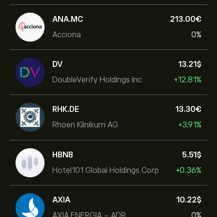
ANA.MC
213.00‎€‎
Acciona
0%
DV
13.21‎$‎
DoubleVerify Holdings Inc
+12.81%
RHK.DE
13.30‎€‎
Rhoen Klinikum AG
+3.91%
HBNB
5.51‎$‎
Hotel101 Global Holdings Corp
+0.36%
AXIA
10.22‎$‎
AXIA ENERGIA - ADR
0%