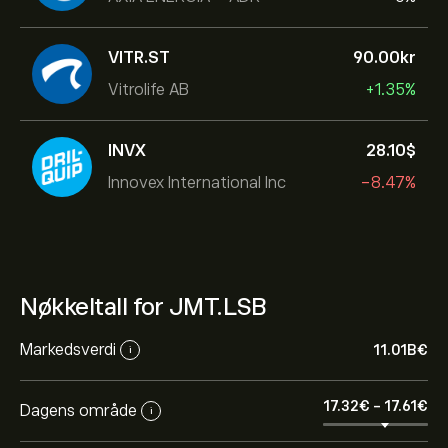
VITR.ST
90.00‎kr‎
Vitrolife AB
+1.35%
INVX
28.10‎$‎
Innovex International Inc
-8.47%
Nøkkeltall for JMT.LSB
Markedsverdi
11.01B‎€‎
i
17.32‎€‎
-
17.61‎€‎
Dagens område
i