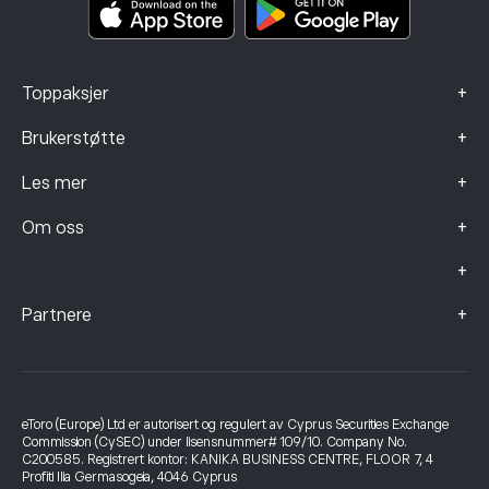
Klagedata (FCA-klienter)
+
Toppaksjer
+
Brukerstøtte
+
Les mer
+
Om oss
+
+
Partnere
eToro (Europe) Ltd er autorisert og regulert av Cyprus Securities Exchange
Commission (CySEC) under lisensnummer# 109/10. Company No.
C200585. Registrert kontor: KANIKA BUSINESS CENTRE, FLOOR 7, 4
Profiti Ilia Germasogeia, 4046 Cyprus