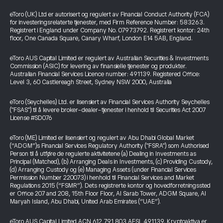
eToro (UK) Ltd er autorisert og regulert av Financial Conduct Authority (FCA)
for investeringsrelaterte tjenester, med Firm Reference Number: 583263.
Registrert i England under Company No. 07973792. Registrert kontor: 24th
floor, One Canada Square, Canary Wharf, London E14 5AB, England.
eToro AUS Capital Limited er regulert av Australian Securities & Investments
Commission (ASIC) for levering av finansielle tjenester og produkter.
Australian Financial Services Licence number: 491139. Registered Office:
Level 3, 60 Castlereagh Street, Sydney NSW 2000, Australia
eToro (Seychelles) Ltd. er lisensiert av Financial Services Authority Seychelles
("FSAS") til å levere broker-dealer-tjenester i henhold til Securities Act 2007
License #SD076
eToro (ME) Limited er lisensiert og regulert av Abu Dhabi Global Market
(“ADGM”)s Financial Services Regulatory Authority ("FSRA") som Authorised
Person til å utføre de regulerte aktivitetene (a) Dealing in Investments as
Principal (Matched), (b) Arranging Deals in Investments, (c) Providing Custody,
(d) Arranging Custody og (e) Managing Assets (under Financial Services
Permission Number 220073) i henhold til Financial Services and Market
Regulations 2015 (“FSMR”). Dets registrerte kontor og hovedforretningssted
er Office 207 and 208, 15th Floor Floor, Al Sarab Tower, ADGM Square, Al
Maryah Island, Abu Dhabi, United Arab Emirates (“UAE”).
eToro AUS Capital Limited ACN 612 791 803 AFSL 491139. Kryptoaktiva er