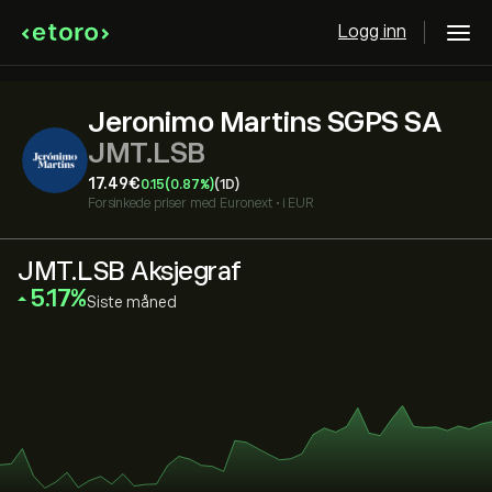
Logg inn
Jeronimo Martins SGPS SA
JMT.LSB
17.49‎€‎
0.15
(0.87%)
(1D)
Forsinkede priser med
Euronext
•
i EUR
JMT.LSB Aksjegraf
‎5.17‎
Siste måned