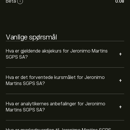
Beta
0.08
i
forventningene for fremtidige prisbevegelser.
Markedsverdien til Jeronimo Martins SGPS SA er
11.01B‎€‎
Vanlige spørsmål
Hva er gjeldende aksjekurs for Jeronimo Martins
+
SGPS SA?
Hva er det forventede kursmålet for Jeronimo
+
Martins SGPS SA?
Hva er analytikernes anbefalinger for Jeronimo
+
Martins SGPS SA?