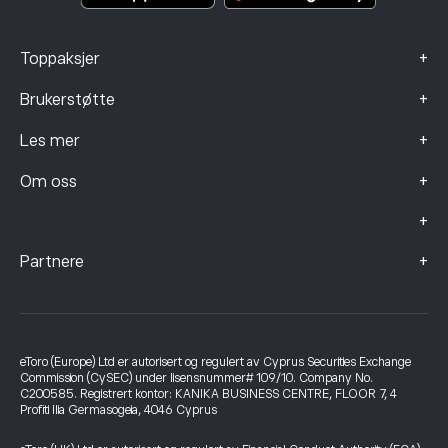
+
Toppaksjer
+
Brukerstøtte
+
Les mer
+
Om oss
+
+
Partnere
eToro (Europe) Ltd er autorisert og regulert av Cyprus Securities Exchange
Commission (CySEC) under lisensnummer# 109/10. Company No.
C200585. Registrert kontor: KANIKA BUSINESS CENTRE, FLOOR 7, 4
Profiti Ilia Germasogeia, 4046 Cyprus