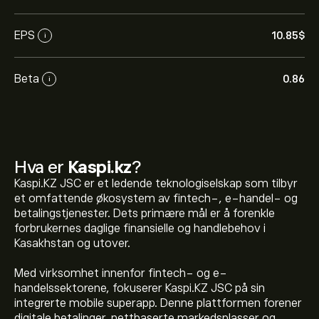
EPS
10.85‎$‎
i
Beta
0.86
i
Hva er
Kaspi.kz
?
Kaspi.KZ JSC er et ledende teknologiselskap som tilbyr
et omfattende økosystem av fintech-, e-handel- og
betalingstjenester. Dets primære mål er å forenkle
forbrukernes daglige finansielle og handlebehov i
Kasakhstan og utover.
Med virksomhet innenfor fintech- og e-
handelssektorene, fokuserer Kaspi.KZ JSC på sin
integrerte mobile superapp. Denne plattformen forener
digitale betalinger, nettbaserte markedsplasser og