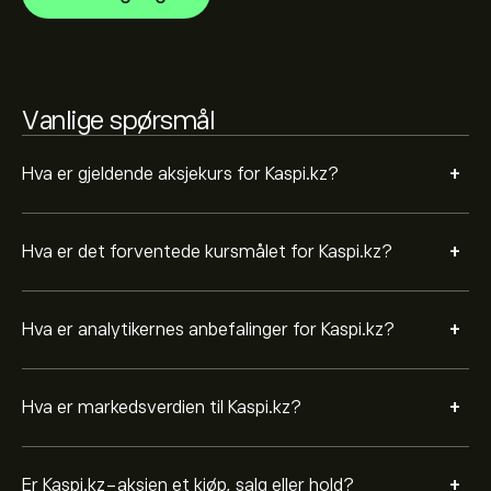
Basert på anbefalinger fra 1 analytikere for KSPI de
siste 3 månedene, er den generelle konsensusen
Moderat kjøp.
Vanlige spørsmål
+
Hva er gjeldende aksjekurs for Kaspi.kz?
+
Hva er det forventede kursmålet for Kaspi.kz?
+
Hva er analytikernes anbefalinger for Kaspi.kz?
+
Hva er markedsverdien til Kaspi.kz?
+
Er Kaspi.kz-aksjen et kjøp, salg eller hold?