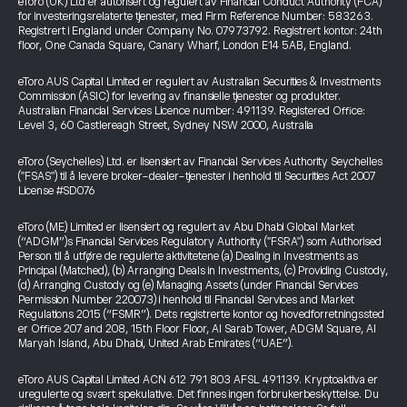
eToro (UK) Ltd er autorisert og regulert av Financial Conduct Authority (FCA)
for investeringsrelaterte tjenester, med Firm Reference Number: 583263.
Registrert i England under Company No. 07973792. Registrert kontor: 24th
floor, One Canada Square, Canary Wharf, London E14 5AB, England.
eToro AUS Capital Limited er regulert av Australian Securities & Investments
Commission (ASIC) for levering av finansielle tjenester og produkter.
Australian Financial Services Licence number: 491139. Registered Office:
Level 3, 60 Castlereagh Street, Sydney NSW 2000, Australia
eToro (Seychelles) Ltd. er lisensiert av Financial Services Authority Seychelles
("FSAS") til å levere broker-dealer-tjenester i henhold til Securities Act 2007
License #SD076
eToro (ME) Limited er lisensiert og regulert av Abu Dhabi Global Market
(“ADGM”)s Financial Services Regulatory Authority ("FSRA") som Authorised
Person til å utføre de regulerte aktivitetene (a) Dealing in Investments as
Principal (Matched), (b) Arranging Deals in Investments, (c) Providing Custody,
(d) Arranging Custody og (e) Managing Assets (under Financial Services
Permission Number 220073) i henhold til Financial Services and Market
Regulations 2015 (“FSMR”). Dets registrerte kontor og hovedforretningssted
er Office 207 and 208, 15th Floor Floor, Al Sarab Tower, ADGM Square, Al
Maryah Island, Abu Dhabi, United Arab Emirates (“UAE”).
eToro AUS Capital Limited ACN 612 791 803 AFSL 491139. Kryptoaktiva er
uregulerte og svært spekulative. Det finnes ingen forbrukerbeskyttelse. Du