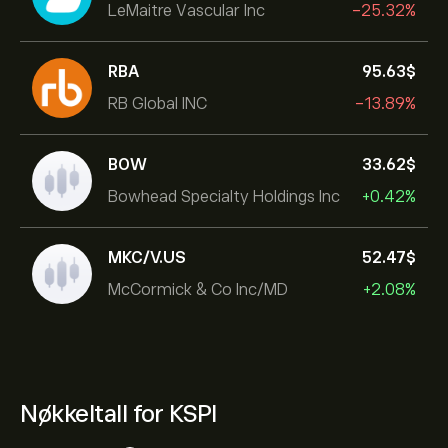
LeMaitre Vascular Inc
-25.32%
RBA
95.63‎$‎
RB Global INC
-13.89%
BOW
33.62‎$‎
Bowhead Specialty Holdings Inc
+0.42%
MKC/V.US
52.47‎$‎
McCormick & Co Inc/MD
+2.08%
Nøkkeltall for KSPI