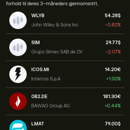
forhold til deres 3-måneders gjennomsnitt.
WLYB
54.28‎$‎
John Wiley & Sons Inc
-0.82%
SIM
29.77‎$‎
Grupo Simec SAB de CV
-2.07%
ICOS.MI
14.20‎€‎
Intercos S.p.A
+1.00%
0B2.DE
181.30‎€‎
BAWAG Group AG
+0.44%
LMAT
79.00‎$‎