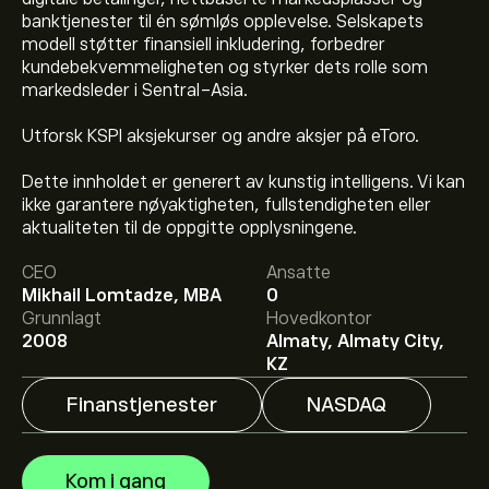
banktjenester til én sømløs opplevelse. Selskapets
modell støtter finansiell inkludering, forbedrer
kundebekvemmeligheten og styrker dets rolle som
markedsleder i Sentral-Asia.
Utforsk KSPI aksjekurser og andre aksjer på eToro.
Dette innholdet er generert av kunstig intelligens. Vi kan
Den nåværende prisen på KSPI er 92.19‎$‎.
ikke garantere nøyaktigheten, fullstendigheten eller
aktualiteten til de oppgitte opplysningene.
CEO
Ansatte
Det gjennomsnittlige kursmålet for Kaspi.kz er 92.19‎$‎.
Mikhail Lomtadze, MBA
0
Registrer deg
på eToro for detaljerte forventninger og
Grunnlagt
Hovedkontor
kursmål fra analytikere.
2008
Almaty, Almaty City,
Analytikere gir forventninger for Kaspi.kz basert på
KZ
markedstrender, finansielle rapporter og forventet
vekst. Sjekk de nyeste forventningene for fremtidige
Finanstjenester
NASDAQ
prisbevegelser.
Markedsverdien til Kaspi.kz er 17.52B‎$‎
Kom i gang