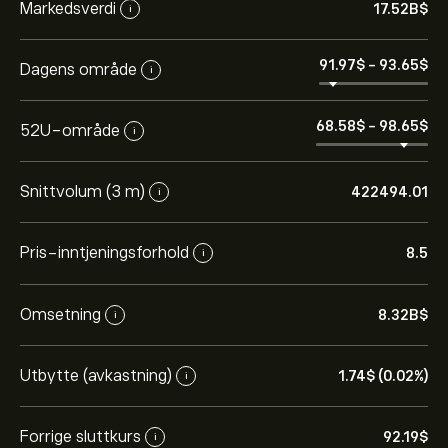
Markedsverdi
17.52B‎$‎
i
91.97‎$‎
-
93.65‎$‎
Dagens område
i
68.58‎$‎
-
98.65‎$‎
52U-område
i
Snittvolum (3 m)
422494.01
i
Pris-inntjeningsforhold
8.5
i
Omsetning
8.32B‎$‎
i
Utbytte (avkastning)
1.74‎$‎ (0.02%)
i
Forrige sluttkurs
92.19‎$‎
i