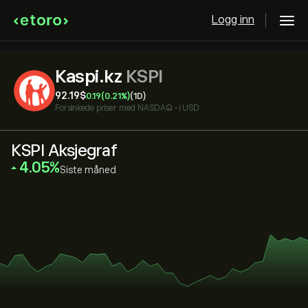
Logg inn
Kaspi.kz
KSPI
92.19‎$‎
0.19
(0.21%)
(1D)
Forsinkede priser med
NASDAQ
•
i USD
KSPI Aksjegraf
‎4.05‎
Siste måned