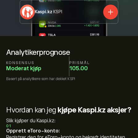
Kaspi.kz
KSPI
Analytikerprognose
KONSENSUS
PRISMÅL
Moderat kjøp
105.00
Basert på
analytikere som har dekket
KSPI
Hvordan kan jeg
kjøpe Kaspi.kz aksjer?
Slik kjøper du Kaspi.kz:
01
Opprett eToro-konto:
Registrer deg for eToro-konto og bekreft identiteten