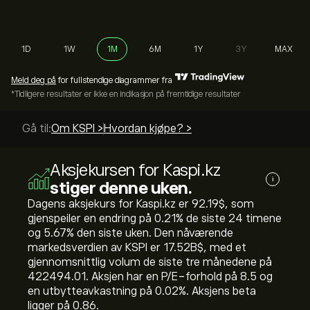
1D
1W
1M
6M
1Y
3Y
MAX
Meld deg på
for fullstendige diagrammer fra
*Tidligere resultater er ikke en indikasjon på fremtidige resultater
Gå til:
Om KSPI >
Hvordan kjøpe? >
Aksjekursen for Kaspi.kz
i
stiger denne uken.
Dagens aksjekurs for Kaspi.kz er 92.19‎$‎, som
gjenspeiler en endring på ‎0.21‎% de siste 24 timene
og ‎5.67‎% den siste uken. Den nåværende
markedsverdien av KSPI er 17.52B‎$‎, med et
gjennomsnittlig volum de siste tre månedene på
422494.01. Aksjen har en P/E-forhold på 8.5 og
en utbytteavkastning på 0.02%. Aksjens beta
ligger på 0.86.