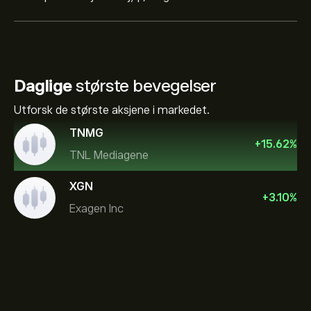
Daglige
største bevegelser
Utforsk de største aksjene i markedet.
TNMG
+
15.62
%
TNL Mediagene
XGN
+
3.10
%
Exagen Inc