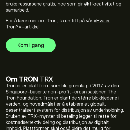
bruke ressursene gratis, noe som gir økt kreativitet og
samarbeid.
For å lære mer om Tron, ta en titt på vår
«Hva er
Tron?»
-artikkel.
Kom i gang
Om TRON
TRX
Tron er en plattform som ble grunnlagt i 2017, av den
Singapore-baserte non-profit-organisasjonen The
Tron Foundation. Tron er blant de større blokkjedene i
verden, og hovedmålet er å etablere et globalt,
desentralisert system for distribusjon av underholdning.
Bruken av TRX-mynter til betaling legger til rette for
kostnadseffektiv deling og distribusjon av digitalt
Gjeldende pris på TRX er 0.32636‎$‎
innhold. Plattformen skal også gjøre det mulig for