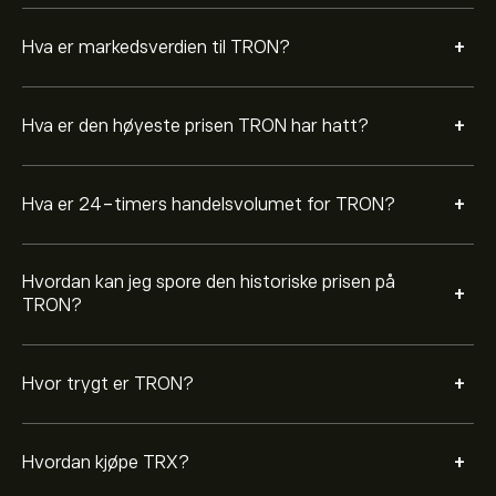
nettsiden. Når du har opprettet konto og satt inn
penger, klikker du på «Handel»-knappen og bestemmer
+
Hva er markedsverdien til TRON?
hvor mye TRON du ønsker å kjøpe. Du kan også legge
inn en ordre som kjøper TRX til en bestemt kurs i
fremtiden.
+
Hva er den høyeste prisen TRON har hatt?
+
Hva er 24-timers handelsvolumet for TRON?
Hvordan kan jeg spore den historiske prisen på
+
TRON?
+
Hvor trygt er TRON?
+
Hvordan kjøpe TRX?