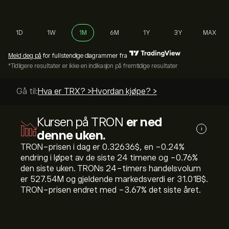
1D
1W
1M
6M
1Y
3Y
MAX
Meld deg på
for fullstendige diagrammer fra
*Tidligere resultater er ikke en indikasjon på fremtidige resultater
Gå til:
Hva er TRX? >
Hvordan kjøpe? >
Kursen på TRON
er ned
i
denne uken.
TRON-prisen i dag er 0.32636‎$‎, en ‎-0.24‎%
endring i løpet av de siste 24 timene og ‎-0.76‎%
den siste uken. TRONs 24-timers handelsvolum
er 527.54M og gjeldende markedsverdi er 31.01B‎$‎.
TRON-prisen endret med ‎-3.67‎% det siste året.