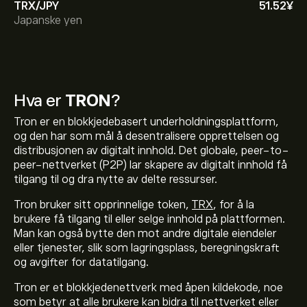
TRX/JPY
51.52‎¥‎
Japanske yen
Hva er
TRON
?
Tron er en blokkjedebasert underholdningsplattform,
og den har som mål å desentralisere opprettelsen og
distribusjonen av digitalt innhold. Det globale, peer-to-
peer-nettverket (P2P) lar skapere av digitalt innhold få
tilgang til og dra nytte av delte ressurser.
Tron bruker sitt opprinnelige token,
TRX
, for å la
brukere få tilgang til eller selge innhold på plattformen.
Man kan også bytte den mot andre digitale eiendeler
eller tjenester, slik som lagringsplass, beregningskraft
og avgifter for datatilgang.
Tron er et blokkjedenettverk med åpen kildekode, noe
som betyr at alle brukere kan bidra til nettverket eller