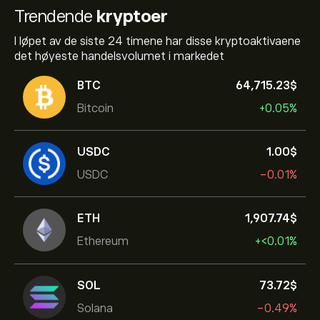
Trendende
kryptoer
I løpet av de siste 24 timene har disse kryptoaktivaene
det høyeste handelsvolumet i markedet
BTC
64,715.23‎$‎
Bitcoin
+0.05%
USDC
1.00‎$‎
USDC
-0.01%
ETH
1,907.74‎$‎
Ethereum
+‎<‎0.01%
SOL
73.72‎$‎
Solana
-0.49%