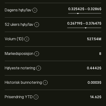
0.32542‎$‎
-
0.3286‎$‎
Dagens høy/lav
i
0.26719‎$‎
-
0.37647‎$‎
52 ukers høy/lav
i
Volum (1D)
527.54M
i
Markedsposisjon
8
i
Høyeste notering
0.4442‎$‎
i
Historisk bunnotering
0.0003‎$‎
i
Prisendring YTD
14.62‎$‎
i