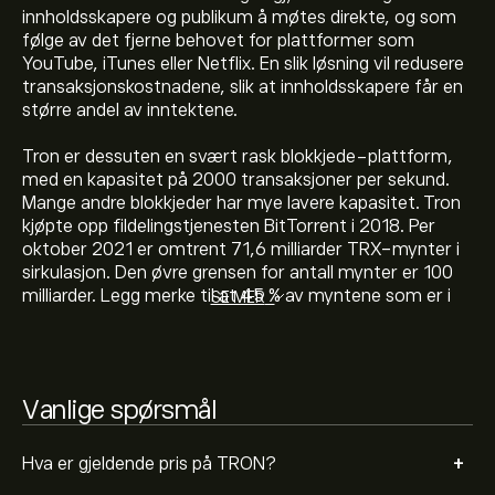
innholdsskapere og publikum å møtes direkte, og som
følge av det fjerne behovet for plattformer som
YouTube, iTunes eller Netflix. En slik løsning vil redusere
Markedsverdien til TRON er 31.01B‎$‎
transaksjonskostnadene, slik at innholdsskapere får en
større andel av inntektene.
Den høyeste prisen TRON har hatt er 0.44420‎$‎
Tron er dessuten en svært rask blokkjede-plattform,
med en kapasitet på 2000 transaksjoner per sekund.
Mange andre blokkjeder har mye lavere kapasitet. Tron
kjøpte opp fildelingstjenesten BitTorrent i 2018. Per
TRON har et 24-timers handelsvolum på 527.54M
oktober 2021 er omtrent 71,6 milliarder TRX-mynter i
sirkulasjon. Den øvre grensen for antall mynter er 100
milliarder. Legg merke til at 45 % av myntene som er i
SE MER
sirkulasjon tilhører grunnleggerne og prosjektet.
Velg tidsrammen "1D" eller "1W" på eToro-diagrammet
og zoom ut for å se de historiske prisbevegelsene til
Legg til TRX i porteføljen din, og følg kursutviklingen på
TRON. Prisen på TRON har variert mellom -0.01‎$‎ det
eToro.
siste året.
Vanlige spørsmål
TRON er svært trygt. Kryptovalutaer krypteres ved
hjelp av kryptografi, noe som betyr at TRON-
transaksjoner ikke kan tukles med.
+
Hva er gjeldende pris på TRON?
For å kjøpe TRX, gå til "TRON (TRX)"-siden på eToro-