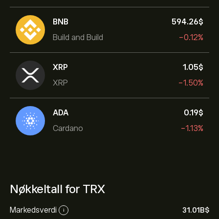
BNB
594.26‎$‎
Build and Build
-0.12%
XRP
1.05‎$‎
XRP
-1.50%
ADA
0.19‎$‎
Cardano
-1.13%
Nøkkeltall for TRX
Markedsverdi
31.01B‎$‎
i