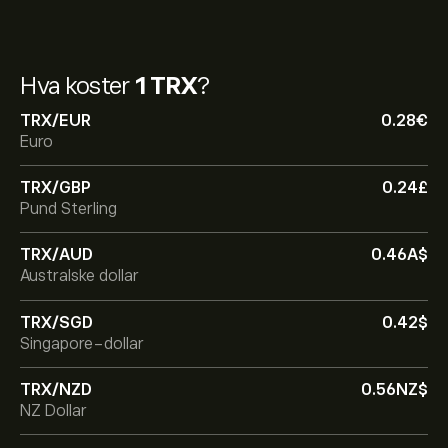
Hva koster
1 TRX
?
TRX/EUR
0.28‎€‎
Euro
TRX/GBP
0.24‎£‎
Pund Sterling
TRX/AUD
0.46‎A$‎
Australske dollar
TRX/SGD
0.42‎$‎
Singapore-dollar
TRX/NZD
0.56‎NZ$‎
NZ Dollar