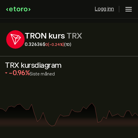
Logg inn
TRON kurs
TRX
0.32636‎$‎
0
(-0.24%)
(1D)
TRX kursdiagram
‎-0.96‎
Siste måned