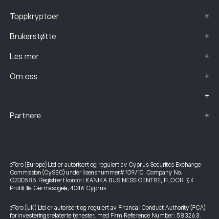
+
Toppkryptoer
+
Brukerstøtte
+
Les mer
+
Om oss
+
+
Partnere
eToro (Europe) Ltd er autorisert og regulert av Cyprus Securities Exchange
Commission (CySEC) under lisensnummer# 109/10. Company No.
C200585. Registrert kontor: KANIKA BUSINESS CENTRE, FLOOR 7, 4
Profiti Ilia Germasogeia, 4046 Cyprus
eToro (UK) Ltd er autorisert og regulert av Financial Conduct Authority (FCA)
for investeringsrelaterte tjenester, med Firm Reference Number: 583263.