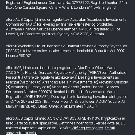
Registrert i England under Company No. 07973792. Registrert kontor: 24th
floor, One Canada Square, Canary Wharf, London E14 5AB, England.
eToro AUS Capital Limited er regulert av Australian Securities & Investments
Commission (ASIC) for levering av finansielle tjenester og produkter.
Australian Financial Services Licence number: 491139. Registered Office:
Level 3, 60 Castlereagh Street, Sydney NSW 2000, Australia
eToro (Seychelles) Ltd. er lisensiert av Financial Services Authority Seychelles
("FSAS") til å levere broker-dealer-tjenester i henhold til Securities Act 2007
License #SD076
eToro (ME) Limited er lisensiert og regulert av Abu Dhabi Global Market
(“ADGM”)s Financial Services Regulatory Authority ("FSRA") som Authorised
Person til å utføre de regulerte aktivitetene (a) Dealing in Investments as
Principal (Matched), (b) Arranging Deals in Investments, (c) Providing Custody,
(d) Arranging Custody og (e) Managing Assets (under Financial Services
Permission Number 220073) i henhold til Financial Services and Market
Regulations 2015 (“FSMR”). Dets registrerte kontor og hovedforretningssted
er Office 207 and 208, 15th Floor Floor, Al Sarab Tower, ADGM Square, Al
Maryah Island, Abu Dhabi, United Arab Emirates (“UAE”).
eToro AUS Capital Limited ACN 612 791 803 AFSL 491139. Kryptoaktiva er
uregulerte og svært spekulative. Det finnes ingen forbrukerbeskyttelse. Du
risikerer å tape hele kapitalen din. Se våre
Vilkår og betingelser
.
Se full
ansvarsfraskrivelse