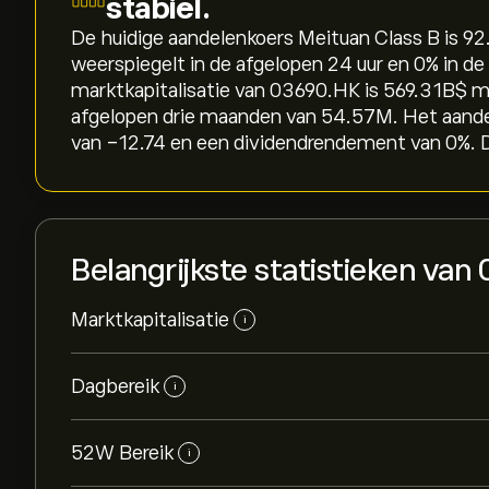
stabiel.
De huidige aandelenkoers Meituan Class B is 92.2
weerspiegelt in de afgelopen 24 uur en ‎0‎% in d
marktkapitalisatie van 03690.HK is 569.31B‎$‎
afgelopen drie maanden van 54.57M. Het aande
van -12.74 en een dividendrendement van 0%. D
Belangrijkste statistieken va
Marktkapitalisatie
i
Dagbereik
i
52W Bereik
i