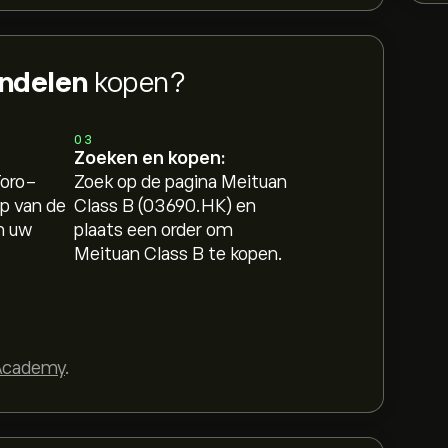
andelen
kopen?
03
Zoeken en kopen:
Toro-
Zoek op de pagina Meituan
p van de
Class B (03690.HK) en
n uw
plaats een order om
Meituan Class B te kopen.
Academy
.