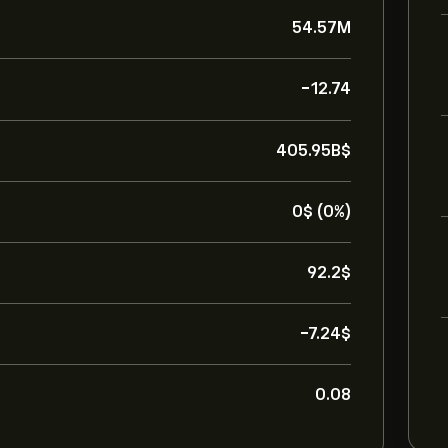
54.57M
-12.74
405.95B‎$‎
0‎$‎ (0%)
92.2‎$‎
-7.24‎$‎
0.08