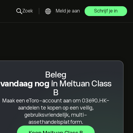
Zoek
Meld je aan
Schrijf je in
Beleg
vandaag nog
in Meituan Class
B
Maak een eToro-account aan om 03690.HK-
aandelen te kopen op een veilig,
gebruiksvriendelijk, multi-
assethandelsplatform.