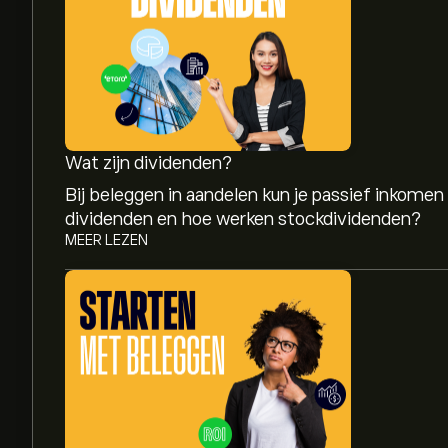
Wat zijn dividenden?
Bij beleggen in aandelen kun je passief inkomen
dividenden en hoe werken stockdividenden?
MEER LEZEN
De huidige koers van 03690.HK is 92.20‎$‎.
Het gemiddelde koersdoel voor Meituan Class B 