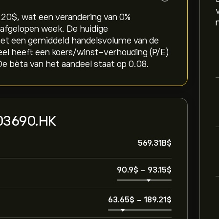
0‎$‎, wat een verandering van ‎0‎%
e afgelopen week. De huidige
 met een gemiddeld handelsvolume van de
el heeft een koers/winst-verhouding (P/E)
e bèta van het aandeel staat op 0.08.
n 03690.HK
569.31B‎$‎
90.9‎$‎
-
93.15‎$‎
63.65‎$‎
-
189.21‎$‎