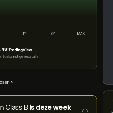
1Y
3Y
MAX
r
or toekomstige resultaten.
dsen >
n Class B
is deze week
i