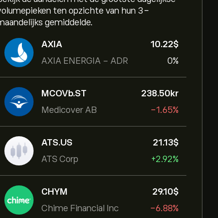
volumepieken ten opzichte van hun 3-
maandelijks gemiddelde.
AXIA
10.22‎$‎
AXIA ENERGIA - ADR
0%
MCOVb.ST
238.50‎kr‎
Medicover AB
-1.65%
ATS.US
21.13‎$‎
ATS Corp
+2.92%
CHYM
29.10‎$‎
Chime Financial Inc
-6.88%