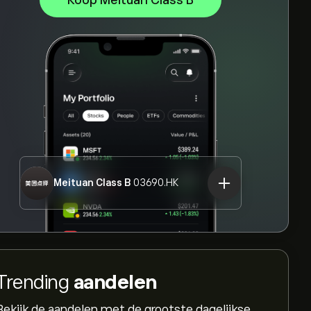
Koop Meituan Class B
Meituan Class B
03690.HK
Trending
aandelen
Bekijk de aandelen met de grootste dagelijkse