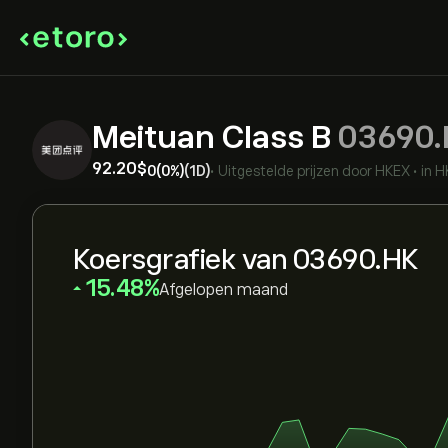
Meituan Class B
03690
92.20‎$‎
0
(0%)
(1D)
•
Uitgestelde prijzen door
HKEX
•
in 
Koersgrafiek van 03690.HK
‎15.48‎
Afgelopen maand