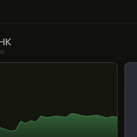
.HK
HKD