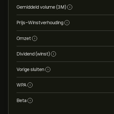
Gemiddeld volume (3M)
i
Prijs-Winstverhouding
i
Omzet
i
Dividend (winst)
i
Vorige sluiten
i
WPA
i
Beta
i