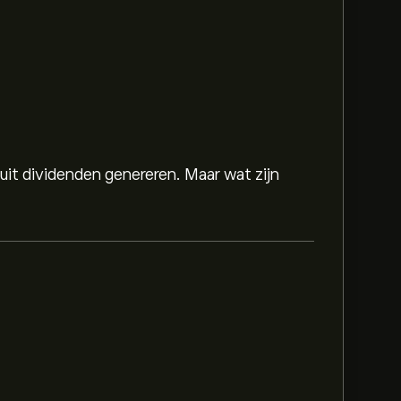
 uit dividenden genereren. Maar wat zijn
is 92.20‎$‎.
Meld je aan
bij eToro voor