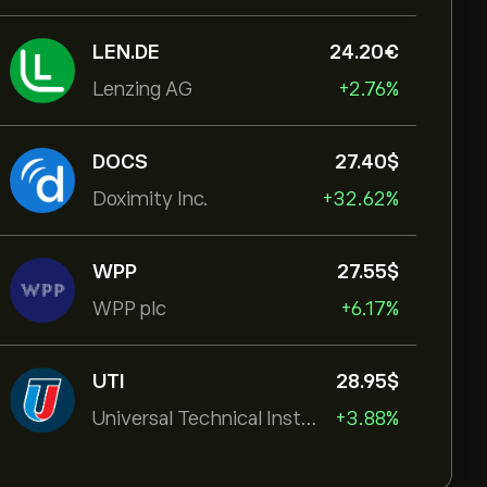
LEN.DE
24.20‎€‎
Lenzing AG
+2.76%
DOCS
27.40‎$‎
Doximity Inc.
+32.62%
WPP
27.55‎$‎
WPP plc
+6.17%
UTI
28.95‎$‎
Universal Technical Institut
+3.88%