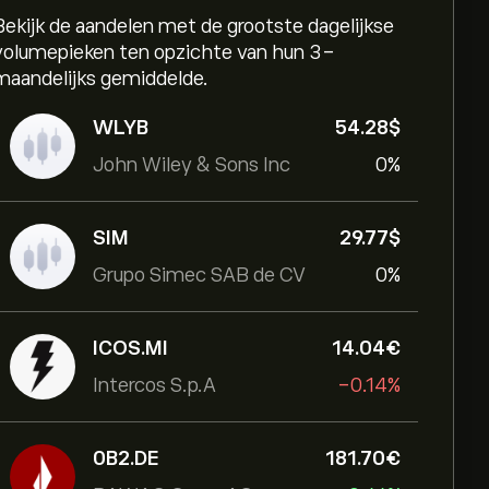
Bekijk de aandelen met de grootste dagelijkse
volumepieken ten opzichte van hun 3-
maandelijks gemiddelde.
WLYB
54.28‎$‎
John Wiley & Sons Inc
0%
SIM
29.77‎$‎
Grupo Simec SAB de CV
0%
ICOS.MI
14.04‎€‎
Intercos S.p.A
-0.14%
0B2.DE
181.70‎€‎