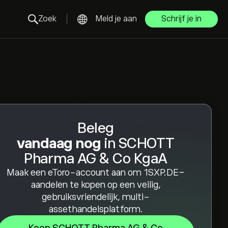
Zoek
Meld je aan
Schrijf je in
Beleg
vandaag nog
in SCHOTT
Pharma AG & Co KgaA
Maak een eToro-account aan om 1SXP.DE-
aandelen te kopen op een veilig,
gebruiksvriendelijk, multi-
assethandelsplatform.