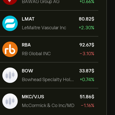
BAWAG Group AG
+0.66%
LMAT
80.82‎$‎
LeMaitre Vascular Inc
+2.30%
RBA
92.67‎$‎
RB Global INC
-3.10%
BOW
33.87‎$‎
Bowhead Specialty Holdings Inc
+0.74%
MKC/V.US
51.86‎$‎
McCormick & Co Inc/MD
-1.16%