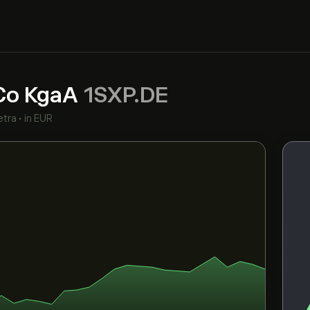
Co KgaA
1SXP.DE
etra
•
in EUR