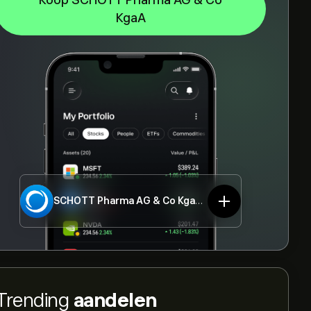
Koop SCHOTT Pharma AG & Co
KgaA
SCHOTT Pharma AG & Co KgaA
1SXP.DE
Trending
aandelen