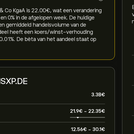
Co KgaA is 22.00‎€‎, wat een verandering
 en ‎0‎% in de afgelopen week. De huidige
 een gemiddeld handelsvolume van de
deel heeft een koers/winst-verhouding
0.01%. De bèta van het aandeel staat op
 1SXP.DE
3.3B‎€‎
21.9‎€‎
-
22.35‎€‎
12.56‎€‎
-
30.1‎€‎