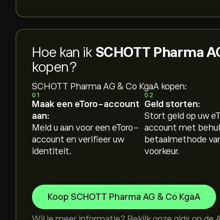
Hoe kan ik
SCHOTT Pharma AG
kopen?
SCHOTT Pharma AG & Co KgaA kopen:
01
02
Maak een eToro-account
Geld storten:
aan:
Stort geld op uw e
Meld u aan voor een eToro-
account met behul
account en verifieer uw
betaalmethode va
identiteit.
voorkeur.
Koop SCHOTT Pharma AG & Co KgaA
Wil je meer informatie? Bekijk onze gids op de