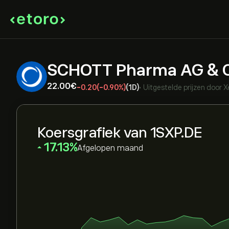
SCHOTT Pharma AG & 
22.00‎€‎
-0.20
(-0.90%)
(1D)
•
Uitgestelde prijzen door
X
Koersgrafiek van 1SXP.DE
‎17.13‎
Afgelopen maand