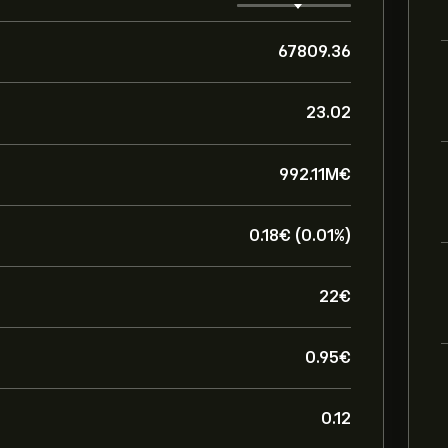
67809.36
23.02
992.11M‎€‎
0.18‎€‎ (0.01%)
22‎€‎
0.95‎€‎
0.12