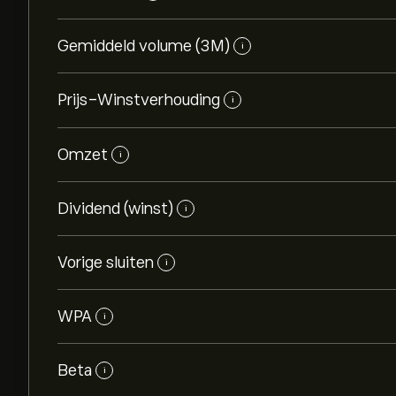
Gemiddeld volume (3M)
i
Prijs-Winstverhouding
i
Omzet
i
Dividend (winst)
i
Vorige sluiten
i
WPA
i
Beta
i