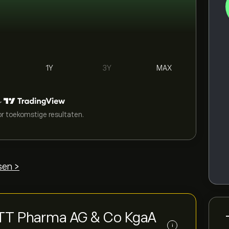
1Y
3Y
MAX
r
or toekomstige resultaten.
sen >
TT Pharma AG & Co KgaA
i