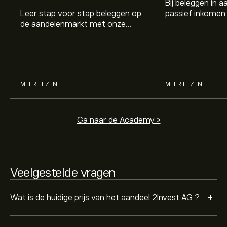
Bij beleggen in a
Leer stap voor stap beleggen op
passief inkomen 
Het gemiddelde koersdoel voor 2Invest AG is 8.10‎€‎.
de aandelenmarkt met onze
genereren. Maar 
Meld je aan
bij eToro voor gedetailleerde
beginnersgids: begrijp hoe de
dividenden en h
analistenvoorspellingen en koersdoelen.
markt werkt en doe vandaag je
stockdividenden
eerste investering.
Analisten bieden voorspellingen voor 2Invest AG
gebaseerd op markttrends, financiële rapporten en
verwachte groei. Bekijk de meest recente voorspelling
MEER LEZEN
MEER LEZEN
voor toekomstige koersbewegingen.
De marktkapitalisatie van 2Invest AG is 45.07M‎€‎
Ga naar de Academy >
Veelgestelde vragen
+
Wat is de huidige prijs van het aandeel 2Invest AG ?