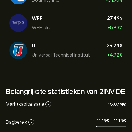
Doximity Inc.
+31.90%
WPP
27.49‎$‎
WPP plc
+5.93%
UTI
29.24‎$‎
Universal Technical Institut
+4.92%
Belangrijkste statistieken van 2INV.DE
Marktkapitalisatie
45.07M‎€‎
i
11.18‎€‎
-
11.18‎€‎
Dagbereik
i