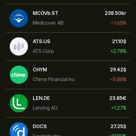
MCOVb.ST
238.50‎kr‎
Medicover AB
-1.65%
ATS.US
21.10‎$‎
ATS Corp
+2.78%
CHYM
29.42‎$‎
Chime Financial Inc
-5.86%
LEN.DE
23.85‎€‎
Lenzing AG
+1.27%
DOCS
27.25‎$‎