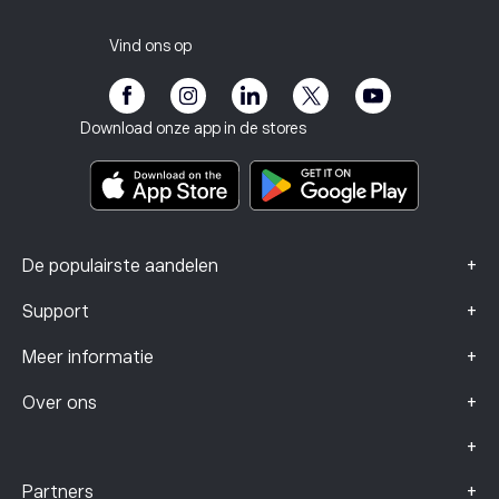
Carrières
Klantenservice
Privacybeleid
Belastingrapport
Nodig een vriend uit
Onze kantoren
Kwetsbaarheid van de klant
Regelgeving
Vind ons op
eToro Academie
Affiliate programma
Toegankelijkheid
Risicomelding
eToro Club
Impressum
Algemene voorwaarden
Beleggingsverzekering
Download onze app in de stores
Documenten met belangrijke informatie
Smart Portfolios
Klachtengegevens (FCA-klanten)
+
De populairste aandelen
+
Support
+
Meer informatie
+
Over ons
+
+
Partners