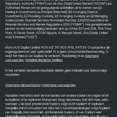
Regulatory Authority ("FSRA") van de Abu Dhabi Global Market (“ADGM”) als
Authorised Person om de gereguleerde activiteiten uit te voeren van (a)
Dealing in Investments as Principal (Matched), (b) Arranging Deals in
Investments, (c) Providing Custody, (d) Arranging Custody en (e) Managing
Assets (onder Financial Services Permission Number 220073) krachtens de
Financial Services and Market Regulations 2015 (“FSMR”). Het geregistreerde
kantoor en de hoofdvestiging bevinden zich op Office 207 and 208, 15th Floor
Floor, Al Sarab Tower, ADGM Square, Al Maryah Island, Abu Dhabi, United
Arab Emirates (“UAE”).
eToro AUS Capital Limited ACN 612 791 803 AFSL 491139. Cryptoactiva zijn
ongereguleerd en zeer speculatief. Er is geen consumentenbescherming. U
loopt het risico al uw kapitaal te verliezen. Raadpleeg onze
Algemene
voorwaarden
.
Volledige disclaimer bekijken
In het verleden behaalde resultaten bieden geen indicatie voor toekomstige
resultaten.
Algemene risicoverklaring
|
Algemene voorwaarden
Handelen met eToro door de transacties van andere traders te volgen en/of
te kopiëren of te repliceren brengt een hoog risiconiveau met zich mee, zelfs
wanneer u de best presterende traders volgt en/of kopieert of repliceert.
Dergelijke risico’s omvatten het risico dat u handelsbeslissingen volgt/kopieert
van mogelijk onervaren/niet-professionele traders, of van traders wier
uiteindelijke doel of intentie, of financiële status, kan verschillen van die van u.