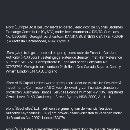
eToro (Europe) Ltd is geautoriseerd en gereguleerd door de Cyprus Securities
Exchange Commission (CySEC) onder licentienummer# 109/10. Company
No. C200585. Geregistreerd kantoor: KANIKA BUSINESS CENTRE, FLOOR
7, 4 Profiti Ilia Germasogeia, 4046 Cyprus
eToro (UK) Ltd is geautoriseerd en gereguleerd door de Financial Conduct
Authority (FCA) voor investeringsgerelateerde diensten, met Firm Reference
Number: 583263. Geregistreerd in Engeland onder Company No.
07973792. Geregistreerd kantoor: 24th floor, One Canada Square, Canary
Wharf, London E14 5AB, England.
eToro AUS Capital Limited wordt gereguleerd door de Australian Securities &
Investments Commission (ASIC) voor de levering van financiële diensten en
producten. Australian Financial Services Licence number: 491139. Registered
Office: Level 3, 60 Castlereagh Street, Sydney NSW 2000, Australia
eToro (Seychelles) Ltd. heeft een vergunning van de Financial Services
Authority Seychelles ("FSAS") om broker-dealer-diensten te verlenen onder
de Securities Act 2007 License #SD076
eToro (ME) Limited is gelicentieerd en gereguleerd door de Financial Services