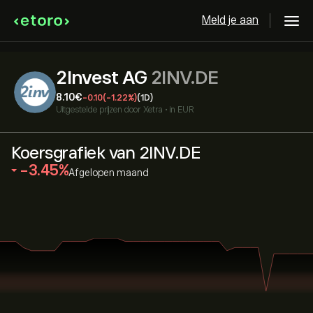
Meld je aan
2Invest AG
2INV.DE
8.10‎€‎
-0.10
(-1.22%)
(1D)
Uitgestelde prijzen door
Xetra
•
in EUR
Koersgrafiek van 2INV.DE
‎-3.45‎
Afgelopen maand