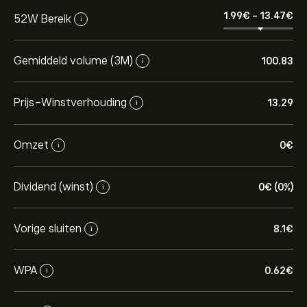
1.99‎€‎
-
13.47‎€‎
52W Bereik
i
Gemiddeld volume (3M)
100.83
i
Prijs-Winstverhouding
13.29
i
Omzet
0‎€‎
i
Dividend (winst)
0‎€‎ (0%)
i
Vorige sluiten
8.1‎€‎
i
WPA
0.62‎€‎
i