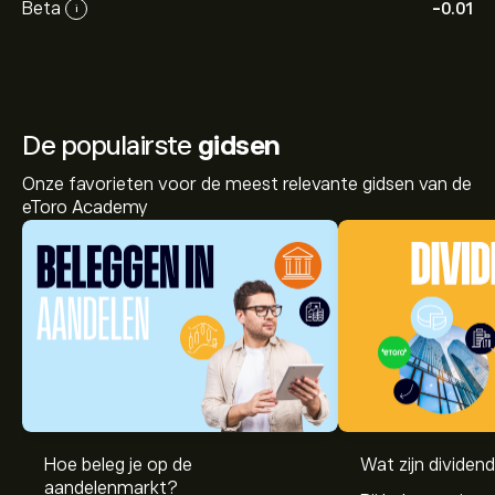
Beta
-0.01
i
De populairste
gidsen
Onze favorieten voor de meest relevante gidsen van de
eToro Academy
De huidige koers van 2INV.DE is 8.10‎€‎.
Hoe beleg je op de
Wat zijn dividen
aandelenmarkt?