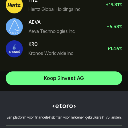
HTZ
+
19.31
%
Hertz Global Holdings Inc
AEVA
+
6.53
%
Aeva Technologies Inc
KRO
+
1.46
%
Kronos Worldwide Inc
NVIDIA Corporation
Koop 2Invest AG
Amazon.com Inc
Helpcentrum
Microsoft
Hoe te Storten
Hoe CopyTrading werkt
Apple
Hoe op te nemen
Verantwoord handelen
Meta Platforms Inc
Waarom kiezen voor eToro
Open een account
Wat is hefboomwerking en marge
Micron Technology, Inc.
Een platform voor financiële inzichten voor miljoenen gebruikers in 75 landen.
eToro Reviews
Hoe u uw account kunt verifiëren
Cookiebeleid
Kopen en verkopen uitgelegd