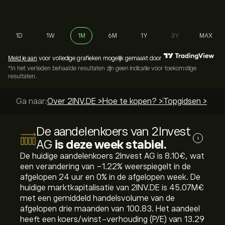
1D
1W
1M
6M
1Y
3Y
MAX
Meld je aan
voor volledige grafieken mogelijk gemaakt door
*In het verleden behaalde resultaten zijn geen indicatie voor toekomstige
resultaten.
Ga naar:
Over 2INV.DE >
Hoe te kopen? >
Topgidsen >
De aandelenkoers van 2Invest
i
AG
is deze week stabiel.
De huidige aandelenkoers 2Invest AG is 8.10‎€‎, wat
een verandering van ‎-1.22‎% weerspiegelt in de
afgelopen 24 uur en ‎0‎% in de afgelopen week. De
huidige marktkapitalisatie van 2INV.DE is 45.07M‎€‎
met een gemiddeld handelsvolume van de
afgelopen drie maanden van 100.83. Het aandeel
heeft een koers/winst-verhouding (P/E) van 13.29