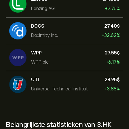
Lenzing AG
+2.76%
DOCS
27.40‎$‎
Doximity Inc.
+32.62%
WPP
27.55‎$‎
WPP plc
+6.17%
UTI
28.95‎$‎
Universal Technical Institut
+3.88%
Belangrijkste statistieken van 3.HK