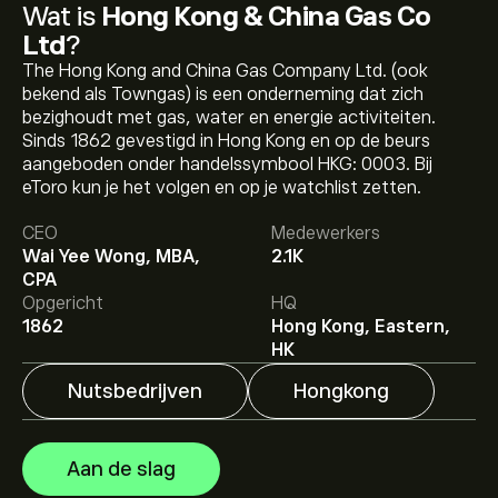
Wat is
Hong Kong & China Gas Co
Ltd
?
The Hong Kong and China Gas Company Ltd. (ook
bekend als Towngas) is een onderneming dat zich
bezighoudt met gas, water en energie activiteiten.
Sinds 1862 gevestigd in Hong Kong en op de beurs
aangeboden onder handelssymbool HKG: 0003. Bij
eToro kun je het volgen en op je watchlist zetten.
De huidige koers van 3.HK is 6.81‎$‎.
CEO
Medewerkers
Wai Yee Wong, MBA,
2.1K
CPA
Het gemiddelde koersdoel voor Hong Kong & China Gas
Opgericht
HQ
Co Ltd is 6.81‎$‎.
Meld je aan
bij eToro voor gedetailleerde
1862
Hong Kong, Eastern,
analistenvoorspellingen en koersdoelen.
HK
Nutsbedrijven
Hongkong
Analisten bieden voorspellingen voor Hong Kong &
China Gas Co Ltd gebaseerd op markttrends, financiële
rapporten en verwachte groei. Bekijk de meest recente
Aan de slag
voorspelling voor toekomstige koersbewegingen.