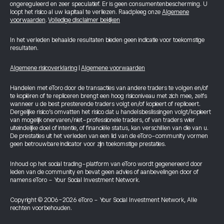
ongereguleerd en zeer speculatief. Er is geen consumentenbescherming. U
loopt het risico al uw kapitaal te verliezen. Raadpleeg onze
Algemene
voorwaarden
.
Volledige disclaimer bekijken
In het verleden behaalde resultaten bieden geen indicatie voor toekomstige
resultaten.
Algemene risicoverklaring
|
Algemene voorwaarden
Handelen met eToro door de transacties van andere traders te volgen en/of
te kopiëren of te repliceren brengt een hoog risiconiveau met zich mee, zelfs
wanneer u de best presterende traders volgt en/of kopieert of repliceert.
Dergelijke risico’s omvatten het risico dat u handelsbeslissingen volgt/kopieert
van mogelijk onervaren/niet-professionele traders, of van traders wier
uiteindelijke doel of intentie, of financiële status, kan verschillen van die van u.
De prestaties uit het verleden van een lid van de eToro-community vormen
geen betrouwbare indicator voor zijn toekomstige prestaties.
Inhoud op het social trading-platform van eToro wordt gegenereerd door
leden van de community en bevat geen advies of aanbevelingen door of
namens eToro - Your Social Investment Network.
Copyright © 2006-2026 eToro - Your Social Investment Network, Alle
rechten voorbehouden.