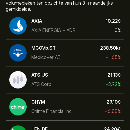
volumepieken ten opzichte van hun 3-maandelijks
gemiddelde.
AXIA
10.22‎$‎
AXIA ENERGIA - ADR
0%
MCOVb.ST
238.50‎kr‎
Medicover AB
-1.65%
ATS.US
21.13‎$‎
ATS Corp
+2.92%
CHYM
29.10‎$‎
Chime Financial Inc
-6.88%
LEN.DE
24.20‎€‎