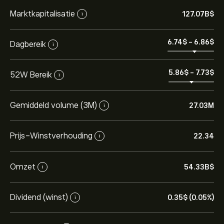
Marktkapitalisatie
127.07B‎$‎
i
6.74‎$‎
-
6.86‎$‎
Dagbereik
i
5.86‎$‎
-
7.73‎$‎
52W Bereik
i
Gemiddeld volume (3M)
27.03M
i
Prijs-Winstverhouding
22.34
i
Omzet
54.33B‎$‎
i
Dividend (winst)
0.35‎$‎ (0.05%)
i