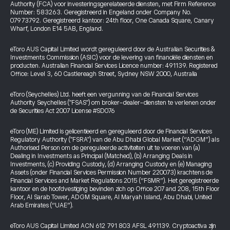
Authority (FCA) voor investeringsgerelateerde diensten, met Firm Reference
Number: 583263. Geregistreerd in Engeland onder Company No.
07973792. Geregistreerd kantoor: 24th floor, One Canada Square, Canary
Wharf, London E14 5AB, England.
eToro AUS Capital Limited wordt gereguleerd door de Australian Securities &
Investments Commission (ASIC) voor de levering van financiële diensten en
producten. Australian Financial Services Licence number: 491139. Registered
Office: Level 3, 60 Castlereagh Street, Sydney NSW 2000, Australia
eToro (Seychelles) Ltd. heeft een vergunning van de Financial Services
Authority Seychelles ("FSAS") om broker-dealer-diensten te verlenen onder
de Securities Act 2007 License #SD076
eToro (ME) Limited is gelicentieerd en gereguleerd door de Financial Services
Regulatory Authority ("FSRA") van de Abu Dhabi Global Market (“ADGM”) als
Authorised Person om de gereguleerde activiteiten uit te voeren van (a)
Dealing in Investments as Principal (Matched), (b) Arranging Deals in
Investments, (c) Providing Custody, (d) Arranging Custody en (e) Managing
Assets (onder Financial Services Permission Number 220073) krachtens de
Financial Services and Market Regulations 2015 (“FSMR”). Het geregistreerde
kantoor en de hoofdvestiging bevinden zich op Office 207 and 208, 15th Floor
Floor, Al Sarab Tower, ADGM Square, Al Maryah Island, Abu Dhabi, United
Arab Emirates (“UAE”).
eToro AUS Capital Limited ACN 612 791 803 AFSL 491139. Cryptoactiva zijn