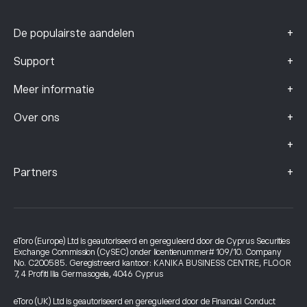
+
De populairste aandelen
+
Support
+
Meer informatie
+
Over ons
+
+
Partners
eToro (Europe) Ltd is geautoriseerd en gereguleerd door de Cyprus Securities
Exchange Commission (CySEC) onder licentienummer# 109/10. Company
No. C200585. Geregistreerd kantoor: KANIKA BUSINESS CENTRE, FLOOR
7, 4 Profiti Ilia Germasogeia, 4046 Cyprus
eToro (UK) Ltd is geautoriseerd en gereguleerd door de Financial Conduct