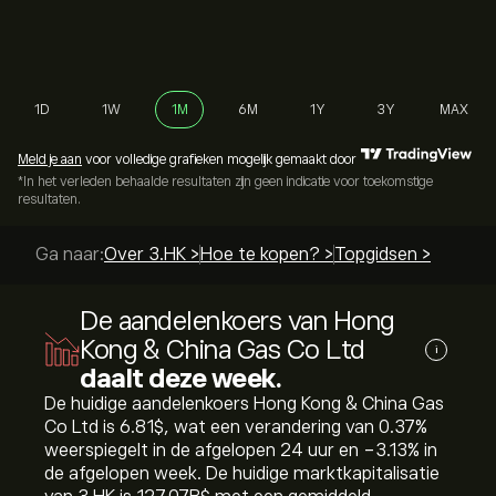
1D
1W
1M
6M
1Y
3Y
MAX
Meld je aan
voor volledige grafieken mogelijk gemaakt door
*In het verleden behaalde resultaten zijn geen indicatie voor toekomstige
resultaten.
Ga naar:
Over 3.HK >
Hoe te kopen? >
Topgidsen >
De aandelenkoers van Hong
Kong & China Gas Co Ltd
i
daalt deze week.
De huidige aandelenkoers Hong Kong & China Gas
Co Ltd is 6.81‎$‎, wat een verandering van ‎0.37‎%
weerspiegelt in de afgelopen 24 uur en ‎-3.13‎% in
de afgelopen week. De huidige marktkapitalisatie