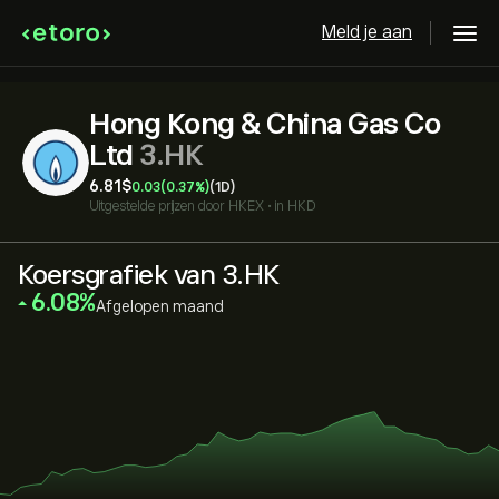
Meld je aan
Hong Kong & China Gas Co
Ltd
3.HK
6.81‎$‎
0.03
(0.37%)
(1D)
Uitgestelde prijzen door
HKEX
•
in HKD
Koersgrafiek van 3.HK
‎6.08‎
Afgelopen maand