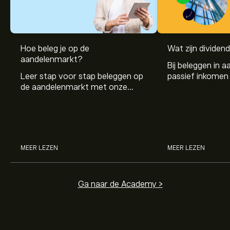
Hoe beleg je op de
Wat zijn dividen
aandelenmarkt?
Bij beleggen in a
Leer stap voor stap beleggen op
passief inkomen 
de aandelenmarkt met onze
genereren. Maar 
beginnersgids: begrijp hoe de
dividenden en h
markt werkt en doe vandaag je
stockdividenden
eerste investering.
MEER LEZEN
MEER LEZEN
Ga naar de Academy >