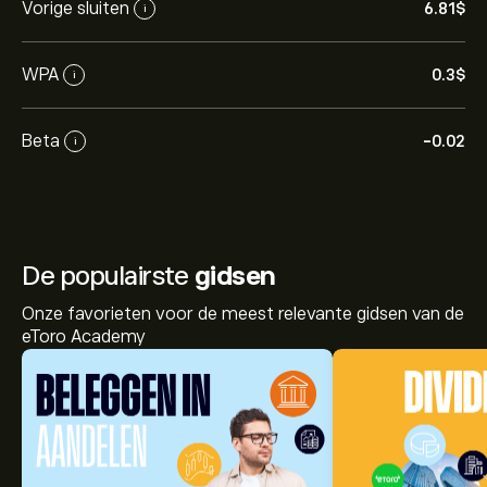
Vorige sluiten
6.81‎$‎
i
WPA
0.3‎$‎
i
Beta
-0.02
i
De populairste
gidsen
Onze favorieten voor de meest relevante gidsen van de
eToro Academy