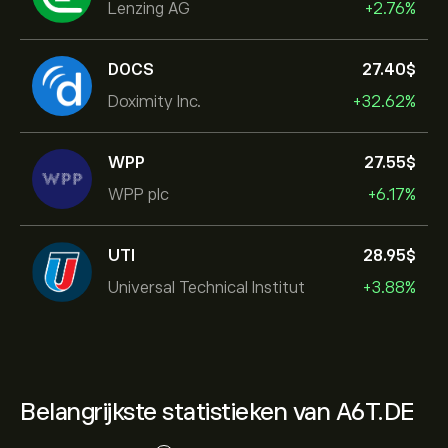
Lenzing AG
+2.76%
DOCS
27.40‎$‎
Doximity Inc.
+32.62%
WPP
27.55‎$‎
WPP plc
+6.17%
UTI
28.95‎$‎
Universal Technical Institut
+3.88%
Belangrijkste statistieken van A6T.DE