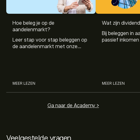
Hoe beleg je op de
Wat zijn dividen
De huidige koers van A6T.DE is 2.150‎€‎.
aandelenmarkt?
Bij beleggen in a
Leer stap voor stap beleggen op
passief inkomen 
de aandelenmarkt met onze
genereren. Maar 
beginnersgids: begrijp hoe de
dividenden en h
Het gemiddelde koersdoel voor Artec Technologies AG
markt werkt en doe vandaag je
stockdividenden
is 2.150‎€‎.
Meld je aan
bij eToro voor gedetailleerde
eerste investering.
analistenvoorspellingen en koersdoelen.
Analisten bieden voorspellingen voor Artec
MEER LEZEN
MEER LEZEN
Technologies AG gebaseerd op markttrends, financiële
rapporten en verwachte groei. Bekijk de meest recente
voorspelling voor toekomstige koersbewegingen.
Ga naar de Academy >
De marktkapitalisatie van Artec Technologies AG is
6.35M‎€‎
Veelgestelde vragen