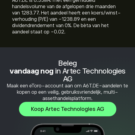
A6T.DE is 6.35M‎€‎ met een gemiddeld
handelsvolume van de afgelopen drie maanden
van 1283.77. Het aandeel heeft een koers/winst-
verhouding (P/E) van -1238.89 en een
dividendrendement van 0%. De bèta van het
aandeel staat op -0.02.
Beleg
vandaag nog
in Artec Technologies
AG
Maak een eToro-account aan om A6T.DE-aandelen te
kopen op een veilig, gebruiksvriendelijk, multi-
assethandelsplatform.
Koop Artec Technologies AG