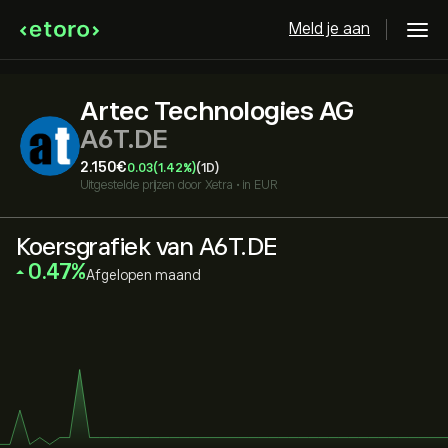
Meld je aan
Artec Technologies AG
A6T.DE
2.150‎€‎
0.03
(1.42%)
(1D)
Uitgestelde prijzen door
Xetra
•
in EUR
Koersgrafiek van A6T.DE
‎0.47‎
Afgelopen maand