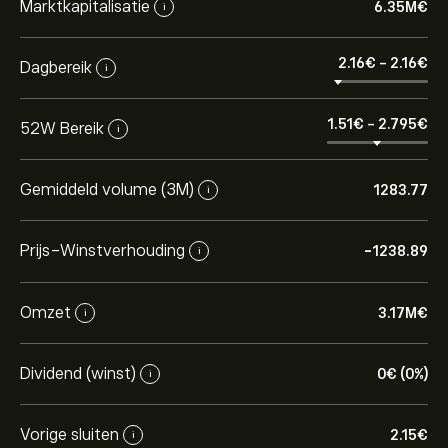
Marktkapitalisatie
6.35M‎€‎
i
2.16‎€‎
-
2.16‎€‎
Dagbereik
i
1.51‎€‎
-
2.795‎€‎
52W Bereik
i
Gemiddeld volume (3M)
1283.77
i
Prijs-Winstverhouding
-1238.89
i
Omzet
3.17M‎€‎
i
Dividend (winst)
0‎€‎ (0%)
i
Vorige sluiten
2.15‎€‎
i