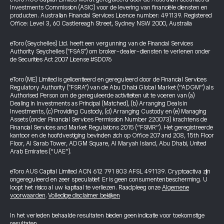
Investments Commission (ASIC) voor de levering van financiële diensten en
producten. Australian Financial Services Licence number: 491139. Registered
Office: Level 3, 60 Castlereagh Street, Sydney NSW 2000, Australia
eToro (Seychelles) Ltd. heeft een vergunning van de Financial Services
Authority Seychelles ("FSAS") om broker-dealer-diensten te verlenen onder
de Securities Act 2007 License #SD076
eToro (ME) Limited is gelicentieerd en gereguleerd door de Financial Services
Regulatory Authority ("FSRA") van de Abu Dhabi Global Market (“ADGM”) als
Authorised Person om de gereguleerde activiteiten uit te voeren van (a)
Dealing in Investments as Principal (Matched), (b) Arranging Deals in
Investments, (c) Providing Custody, (d) Arranging Custody en (e) Managing
Assets (onder Financial Services Permission Number 220073) krachtens de
Financial Services and Market Regulations 2015 (“FSMR”). Het geregistreerde
kantoor en de hoofdvestiging bevinden zich op Office 207 and 208, 15th Floor
Floor, Al Sarab Tower, ADGM Square, Al Maryah Island, Abu Dhabi, United
Arab Emirates (“UAE”).
eToro AUS Capital Limited ACN 612 791 803 AFSL 491139. Cryptoactiva zijn
ongereguleerd en zeer speculatief. Er is geen consumentenbescherming. U
loopt het risico al uw kapitaal te verliezen. Raadpleeg onze
Algemene
voorwaarden
.
Volledige disclaimer bekijken
In het verleden behaalde resultaten bieden geen indicatie voor toekomstige
resultaten.