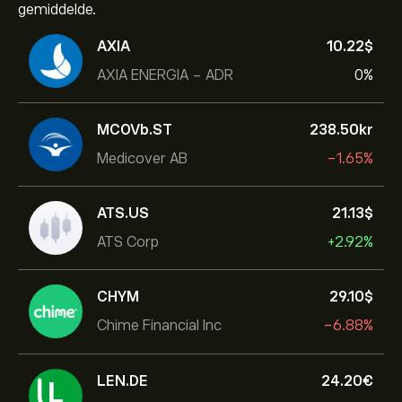
gemiddelde.
AXIA
10.22‎$‎
AXIA ENERGIA - ADR
0%
MCOVb.ST
238.50‎kr‎
Medicover AB
-1.65%
ATS.US
21.13‎$‎
ATS Corp
+2.92%
CHYM
29.10‎$‎
Chime Financial Inc
-6.88%
LEN.DE
24.20‎€‎