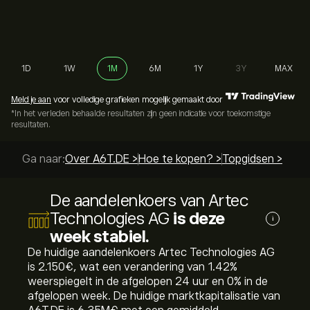
1D
1W
1M
6M
1Y
3Y
MAX
Meld je aan
voor volledige grafieken mogelijk gemaakt door
*In het verleden behaalde resultaten zijn geen indicatie voor toekomstige
resultaten.
Ga naar:
Over A6T.DE >
Hoe te kopen? >
Topgidsen >
De aandelenkoers van Artec
Technologies AG
is deze
i
week stabiel.
De huidige aandelenkoers Artec Technologies AG
is 2.150‎€‎, wat een verandering van ‎1.42‎%
weerspiegelt in de afgelopen 24 uur en ‎0‎% in de
afgelopen week. De huidige marktkapitalisatie van