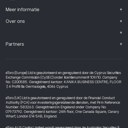
+
Meer informatie
+
Over ons
+
+
Partners
eToro (Europe) Ltd is geautoriseerd en gereguleerd door de Cyprus Securities
Exchange Commission (CySEC) onder licentienummer# 109/10. Company
No. C200585. Geregistreerd kantoor: KANIKA BUSINESS CENTRE, FLOOR
7, 4 Profiti Ilia Germasogeia, 4046 Cyprus
eToro (UK) Ltd is geautoriseerd en gereguleerd door de Financial Conduct
Authority (FCA) voor investeringsgerelateerde diensten, met Firm Reference
Number: 583263. Geregistreerd in Engeland onder Company No.
07973792. Geregistreerd kantoor: 24th floor, One Canada Square, Canary
Wharf, London E14 5AB, England.
eToro AUS Capital Limited wordt gereguleerd door de Australian Securities &