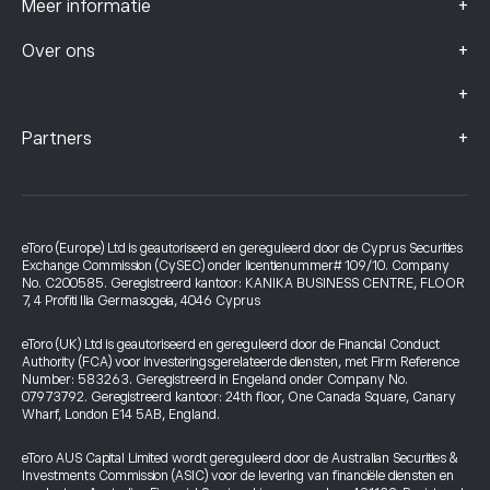
+
Meer informatie
+
Over ons
+
+
Partners
eToro (Europe) Ltd is geautoriseerd en gereguleerd door de Cyprus Securities
Exchange Commission (CySEC) onder licentienummer# 109/10. Company
No. C200585. Geregistreerd kantoor: KANIKA BUSINESS CENTRE, FLOOR
7, 4 Profiti Ilia Germasogeia, 4046 Cyprus
eToro (UK) Ltd is geautoriseerd en gereguleerd door de Financial Conduct
Authority (FCA) voor investeringsgerelateerde diensten, met Firm Reference
Number: 583263. Geregistreerd in Engeland onder Company No.
07973792. Geregistreerd kantoor: 24th floor, One Canada Square, Canary
Wharf, London E14 5AB, England.
eToro AUS Capital Limited wordt gereguleerd door de Australian Securities &
Investments Commission (ASIC) voor de levering van financiële diensten en