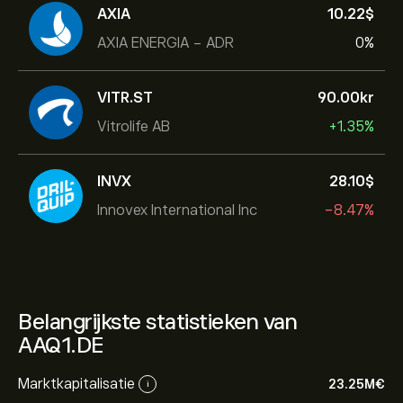
AXIA
10.22‎$‎
AXIA ENERGIA - ADR
0%
VITR.ST
90.00‎kr‎
Vitrolife AB
+1.35%
INVX
28.10‎$‎
Innovex International Inc
-8.47%
Belangrijkste statistieken van
AAQ1.DE
Marktkapitalisatie
23.25M‎€‎
i