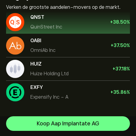
Verken de grootste aandelen-movers op de markt.
QNST
+
38.50
%
QuinStreet Inc
OABI
+
37.50
%
OmniAb Inc
HUIZ
+
37.18
%
Huize Holding Ltd
EXFY
+
35.86
%
Expensify Inc - A
Micron Technology, Inc.
Koop Aap Implantate AG
Vistra Corp
Helpcentrum