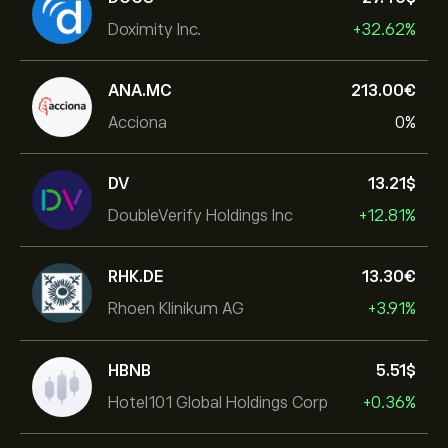
Doximity Inc.
+32.62%
ANA.MC
213.00‎€‎
Acciona
0%
DV
13.21‎$‎
DoubleVerify Holdings Inc
+12.81%
RHK.DE
13.30‎€‎
Rhoen Klinikum AG
+3.91%
HBNB
5.51‎$‎
Hotel101 Global Holdings Corp
+0.36%