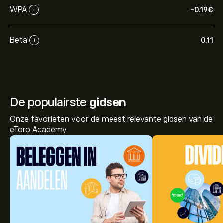
WPA
-0.19‎€‎
i
Beta
0.11
i
De populairste
gidsen
Onze favorieten voor de meest relevante gidsen van de
eToro Academy