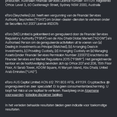
producten. Australian Financial Services Licence number: 491139. Registered
Office: Level 3, 60 Castlereagh Street, Sydney NSW 2000, Australia
eToro (Seychelles) Ltd. heeft een vergunning van de Financial Services
Authority Seychelles ("FSAS") om broker-dealer-diensten te verlenen onder
de Securities Act 2007 License #SD076
eToro (ME) Limited is gelicentieerd en gereguleerd door de Financial Services
Regulatory Authority ("FSRA") van de Abu Dhabi Global Market (“ADGM”) als
Authorised Person om de gereguleerde activiteiten uit te voeren van (a)
Dealing in Investments as Principal (Matched), (b) Arranging Deals in
Investments, (c) Providing Custody, (d) Arranging Custody en (e) Managing
Assets (onder Financial Services Permission Number 220073) krachtens de
Financial Services and Market Regulations 2015 (“FSMR”). Het geregistreerde
kantoor en de hoofdvestiging bevinden zich op Office 207 and 208, 15th Floor
Floor, Al Sarab Tower, ADGM Square, Al Maryah Island, Abu Dhabi, United
Arab Emirates (“UAE”).
eToro AUS Capital Limited ACN 612 791 803 AFSL 491139. Cryptoactiva zijn
ongereguleerd en zeer speculatief. Er is geen consumentenbescherming. U
loopt het risico al uw kapitaal te verliezen. Raadpleeg onze
Algemene
voorwaarden
.
Volledige disclaimer bekijken
In het verleden behaalde resultaten bieden geen indicatie voor toekomstige
resultaten.