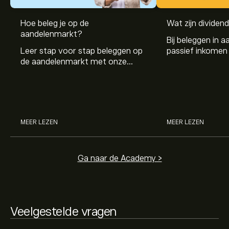
Hoe beleg je op de
Wat zijn dividen
De huidige koers van AAQ1.DE is 1.630‎€‎.
aandelenmarkt?
Bij beleggen in a
Leer stap voor stap beleggen op
passief inkomen 
de aandelenmarkt met onze
genereren. Maar 
beginnersgids: begrijp hoe de
dividenden en h
Het gemiddelde koersdoel voor Aap Implantate AG is
markt werkt en doe vandaag je
stockdividenden
1.630‎€‎.
Meld je aan
bij eToro voor gedetailleerde
eerste investering.
analistenvoorspellingen en koersdoelen.
Analisten bieden voorspellingen voor Aap Implantate
MEER LEZEN
MEER LEZEN
AG gebaseerd op markttrends, financiële rapporten en
verwachte groei. Bekijk de meest recente voorspelling
voor toekomstige koersbewegingen.
Ga naar de Academy >
De marktkapitalisatie van Aap Implantate AG is
23.25M‎€‎
Veelgestelde vragen