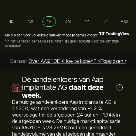
1D
1W
1M
6M
1Y
3Y
MAX
Meld je aan
voor volledige grafieken mogelijk gemaakt door
*In het verleden behaalde resultaten zijn geen indicatie voor toekomstige
resultaten.
Ga naar:
Over AAQ1.DE >
Hoe te kopen? >
Topgidsen >
De aandelenkoers van Aap
Implantate AG
daalt deze
i
week.
De huidige aandelenkoers Aap Implantate AG is
1.630‎€‎, wat een verandering van ‎-1.21‎%
weerspiegelt in de afgelopen 24 uur en ‎-1.94‎% in
de afgelopen week. De huidige marktkapitalisatie
van AAQ1.DE is 23.25M‎€‎ met een gemiddeld
handelsvolume van de afgelopen drie maanden