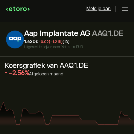
Meld je aan
Aap Implantate AG
AAQ1.DE
1.630‎€‎
-0.02
(-1.21%)
(1D)
Uitgestelde prijzen door
Xetra
•
in EUR
Koersgrafiek van AAQ1.DE
‎-2.56‎
Afgelopen maand