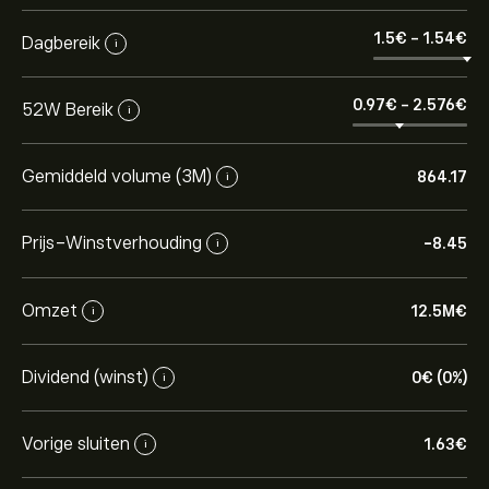
1.5‎€‎
-
1.54‎€‎
Dagbereik
i
0.97‎€‎
-
2.576‎€‎
52W Bereik
i
Gemiddeld volume (3M)
864.17
i
Prijs-Winstverhouding
-8.45
i
Omzet
12.5M‎€‎
i
Dividend (winst)
0‎€‎ (0%)
i
Vorige sluiten
1.63‎€‎
i