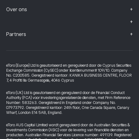
+
Over ons
+
+
Partners
eToro (Europe) Ltd is geautoriseerd en gereguleerd door de Cyprus Securities
Exchange Commission (CySEC) onder licentienummer# 109/10. Company
No. C200585. Geregistreerd kantoor: KANIKA BUSINESS CENTRE, FLOOR
7, 4 Profiti Ilia Germasogeia, 4046 Cyprus
eToro (UK) Ltd is geautoriseerd en gereguleerd door de Financial Conduct
Authority (FCA) voor investeringsgerelateerde diensten, met Firm Reference
Number: 583263. Geregistreerd in Engeland onder Company No.
07973792. Geregistreerd kantoor: 24th floor, One Canada Square, Canary
Wharf, London E14 5AB, England.
eToro AUS Capital Limited wordt gereguleerd door de Australian Securities &
Investments Commission (ASIC) voor de levering van financiële diensten en
producten. Australian Financial Services Licence number: 491139. Registered