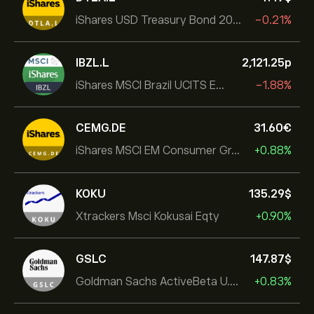
iShares USD Treasury Bond 20+yr UCITS ETF
-0.21%
IBZL.L
2,121.25‎p‎
iShares MSCI Brazil UCITS ETF (Dist)
-1.88%
CEMG.DE
31.60‎€‎
iShares MSCI EM Consumer Growth UCITS ETF
+0.88%
KOKU
135.29‎$‎
Xtrackers Msci Kokusai Eqty
+0.90%
GSLC
147.87‎$‎
Goldman Sachs ActiveBeta U.S. Large Cap Equity ETF
+0.83%