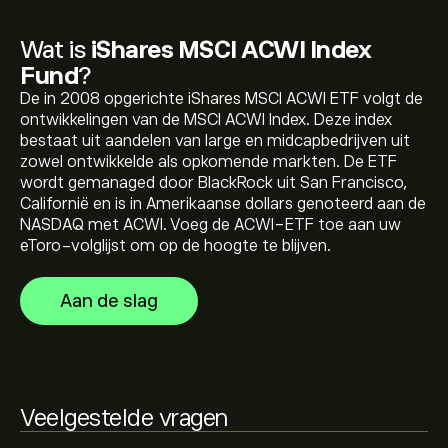
Wat is
iShares MSCI ACWI Index
De huidige prijs van ACWI is 161.44‎$‎
Fund
?
De in 2008 opgerichte iShares MSCI ACWI ETF volgt de
ontwikkelingen van de MSCI ACWI Index. Deze index
bestaat uit aandelen van large en midcapbedrijven uit
De recordhoogte van iShares MSCI ACWI Index Fund is
zowel ontwikkelde als opkomende markten. De ETF
161.70‎$‎
wordt gemanaged door BlackRock uit San Francisco,
Californië en is in Amerikaanse dollars genoteerd aan de
NASDAQ met ACWI. Voeg de ACWI-ETF toe aan uw
Selecteer het "1D" of "1W" tijdsbestek op de eToro
eToro-volglijst om op de hoogte te blijven.
grafiek en zoom uit om de historische prijsbewegingen
te zien van iShares MSCI ACWI Index Fund. De prijs van
Aan de slag
iShares MSCI ACWI Index Fund lag het afgelopen jaar
Als je ACWI wilt kopen, ga je naar de pagina "iShares
tussen 29.79‎$‎
MSCI ACWI Index Fund (ACWI)" op de eToro-website.
Zodra je een account hebt aangemaakt en geld hebt
gestort, klik je op de knop ‘Handelen’ en bepaal je
hoeveel iShares MSCI ACWI Index Fund je wilt kopen. Je
Veelgestelde vragen
kunt ook een order plaatsen waarbij ACWI in de
toekomst tegen een specifieke prijs wordt gekocht.