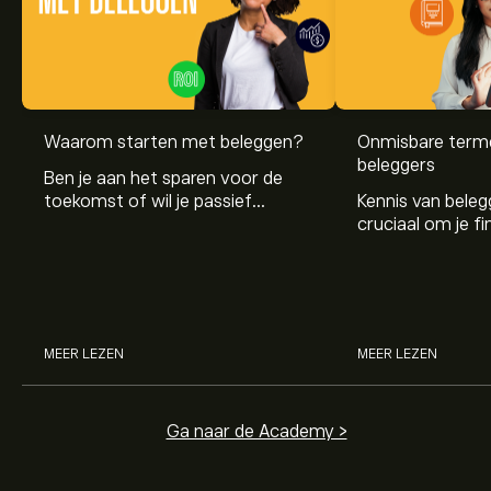
Waarom starten met beleggen?
Onmisbare term
beleggers
Ben je aan het sparen voor de
toekomst of wil je passief
Kennis van beleg
inkomen opbouwen? Beleggen
cruciaal om je fi
helpt je op weg naar financiële
te bereiken. In di
groei en onafhankelijkheid.
de belangrijkste
eenvoudig en begri
MEER LEZEN
MEER LEZEN
Ga naar de Academy >