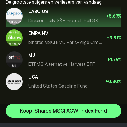
De grootste stijgers en verliezers van vandaag.
LABU.US
+
5.69
%
Direxion Daily S&P Biotech Bull 3X ETF
EMPA.NV
+
3.81
%
iShares MSCI EMU Paris-Aligd Clmt UCITS ETF EUR A
MJ
+
1.76
%
ETFMG Alternative Harvest ETF
UGA
+
0.30
%
United States Gasoline Fund
iShares Silver Trust
Koop iShares MSCI ACWI Index Fund
iShares Semiconductor ETF
Helpcentrum
VanEck Vectors Semiconductor ETF