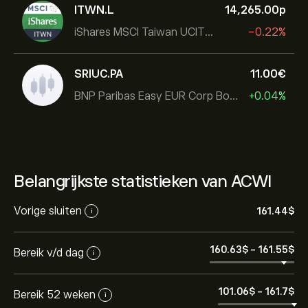
ITWN.L
14,265.00‎p‎
iShares MSCI Taiwan UCITS ETF
-0.22%
SRIUC.PA
11.00‎€‎
BNP Paribas Easy EUR Corp Bond SRI Fossil Free Ult
+0.04%
Belangrijkste statistieken van ACWI
Vorige sluiten
161.44‎$‎
i
160.63‎$‎
-
161.55‎$‎
Bereik v/d dag
i
101.06‎$‎
-
161.7‎$‎
Bereik 52 weken
i