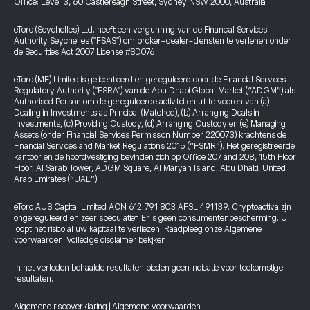
Office: Level 3, 60 Castlereagh Street, Sydney NSW 2000, Australia
eToro (Seychelles) Ltd. heeft een vergunning van de Financial Services
Authority Seychelles ("FSAS") om broker-dealer-diensten te verlenen onder
de Securities Act 2007 License #SD076
eToro (ME) Limited is gelicentieerd en gereguleerd door de Financial Services
Regulatory Authority ("FSRA") van de Abu Dhabi Global Market (“ADGM”) als
Authorised Person om de gereguleerde activiteiten uit te voeren van (a)
Dealing in Investments as Principal (Matched), (b) Arranging Deals in
Investments, (c) Providing Custody, (d) Arranging Custody en (e) Managing
Assets (onder Financial Services Permission Number 220073) krachtens de
Financial Services and Market Regulations 2015 (“FSMR”). Het geregistreerde
kantoor en de hoofdvestiging bevinden zich op Office 207 and 208, 15th Floor
Floor, Al Sarab Tower, ADGM Square, Al Maryah Island, Abu Dhabi, United
Arab Emirates (“UAE”).
eToro AUS Capital Limited ACN 612 791 803 AFSL 491139. Cryptoactiva zijn
ongereguleerd en zeer speculatief. Er is geen consumentenbescherming. U
loopt het risico al uw kapitaal te verliezen. Raadpleeg onze
Algemene
voorwaarden
.
Volledige disclaimer bekijken
In het verleden behaalde resultaten bieden geen indicatie voor toekomstige
resultaten.
Algemene risicoverklaring
|
Algemene voorwaarden