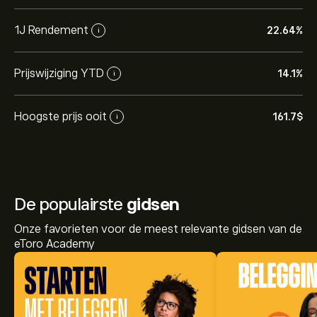
1J Rendement
22.64%
i
Prijswijziging YTD
14.1%
i
Hoogste prijs ooit
161.7‎$‎
i
De populairste
gidsen
Onze favorieten voor de meest relevante gidsen van de
eToro Academy