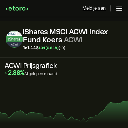
Meld je aan
iShares MSCI ACWI Index
Fund Koers
ACWI
161.44‎$‎
1.34
(0.84%)
(1D)
ACWI Prijsgrafiek
‎2.88‎
Afgelopen maand