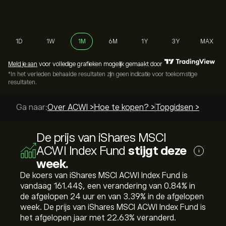
1D
1W
1M
6M
1Y
3Y
MAX
Meld je aan
voor volledige grafieken mogelijk gemaakt door
*In het verleden behaalde resultaten zijn geen indicatie voor toekomstige
resultaten.
Ga naar:
Over ACWI >
Hoe te kopen? >
Topgidsen >
De prijs van iShares MSCI
ACWI Index Fund
stijgt deze
i
week.
De koers van iShares MSCI ACWI Index Fund is
vandaag 161.44‎$‎, een verandering van ‎0.84‎% in
de afgelopen 24 uur en van ‎3.39‎% in de afgelopen
week. De prijs van iShares MSCI ACWI Index Fund is
het afgelopen jaar met ‎22.63‎% veranderd.