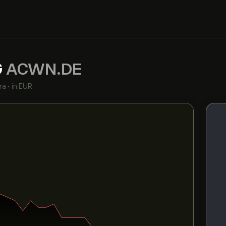
G
ACWN.DE
ra
•
in EUR