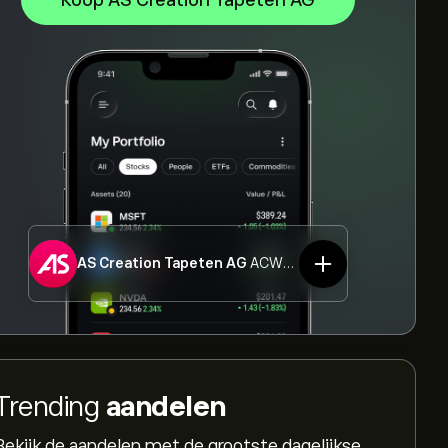
Koop AS Creation Tapeten AG
AS Creation Tapeten AG
ACWN.DE
Trending
aandelen
Bekijk de aandelen met de grootste dagelijkse