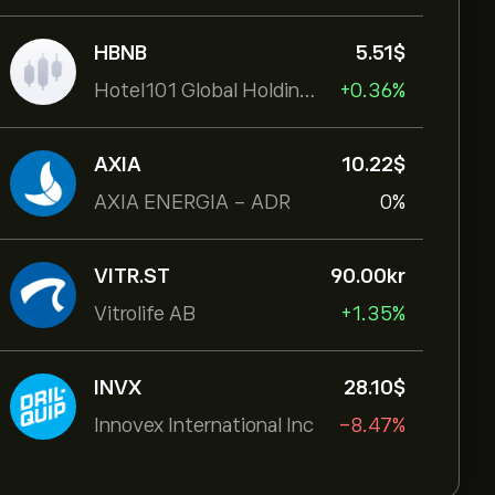
HBNB
5.51‎$‎
Hotel101 Global Holdings Corp
+0.36%
AXIA
10.22‎$‎
AXIA ENERGIA - ADR
0%
VITR.ST
90.00‎kr‎
Vitrolife AB
+1.35%
INVX
28.10‎$‎
Innovex International Inc
-8.47%