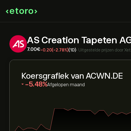
AS Creation Tapeten A
7.00‎€‎
-0.20
(-2.78%)
(1D)
•
Uitgestelde prijzen door
Xet
Koersgrafiek van ACWN.DE
‎-5.48‎
Afgelopen maand