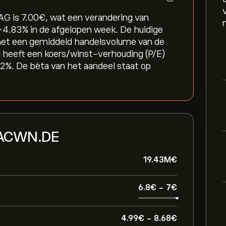
G is 7.00‎€‎, wat een verandering van
‎-4.83‎% in de afgelopen week. De huidige
met een gemiddeld handelsvolume van de
 heeft een koers/winst-verhouding (P/E)
2%. De bèta van het aandeel staat op
n ACWN.DE
19.43M‎€‎
6.8‎€‎
-
7‎€‎
4.99‎€‎
-
8.68‎€‎