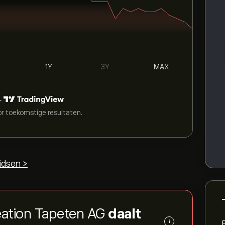
1Y
3Y
MAX
r
or toekomstige resultaten.
idsen >
eation Tapeten AG
daalt
i