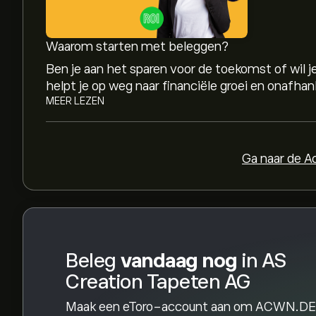
Het gemiddelde koersdoel voor AS Creation Tape
gedetailleerde analistenvoorspellingen en koers
Waarom starten met beleggen?
Analisten bieden voorspellingen voor AS Creat
Ben je aan het sparen voor de toekomst of wil
financiële rapporten en verwachte groei. Bekijk
helpt je op weg naar financiële groei en onafhank
toekomstige koersbewegingen.
MEER LEZEN
De marktkapitalisatie van AS Creation Tapeten 
Ga naar de 
Beleg
vandaag nog
in AS
Creation Tapeten AG
Maak een eToro-account aan om ACWN.D