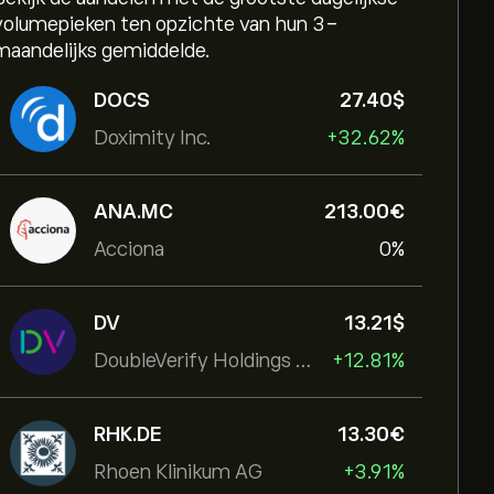
volumepieken ten opzichte van hun 3-
maandelijks gemiddelde.
DOCS
27.40‎$‎
Doximity Inc.
+32.62%
ANA.MC
213.00‎€‎
Acciona
0%
DV
13.21‎$‎
DoubleVerify Holdings Inc
+12.81%
RHK.DE
13.30‎€‎
Rhoen Klinikum AG
+3.91%