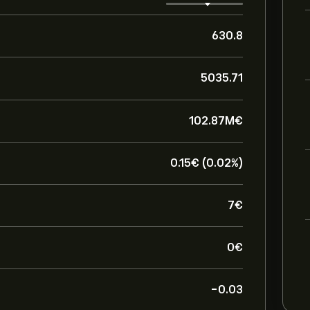
630.8
5035.71
102.87M‎€‎
0.15‎€‎ (0.02%)
7‎€‎
0‎€‎
-0.03