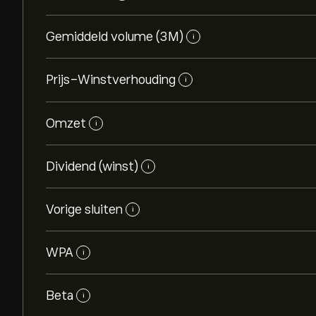
Gemiddeld volume (3M)
i
Prijs-Winstverhouding
i
Omzet
i
Dividend (winst)
i
Vorige sluiten
i
WPA
i
Beta
i