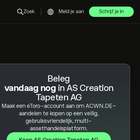
Zoek
Meld je aan
Schrijf je in
Beleg
vandaag nog
in AS Creation
Tapeten AG
Maak een eToro-account aan om ACWN.DE-
aandelen te kopen op een veilig,
gebruiksvriendelijk, multi-
assethandelsplatform.