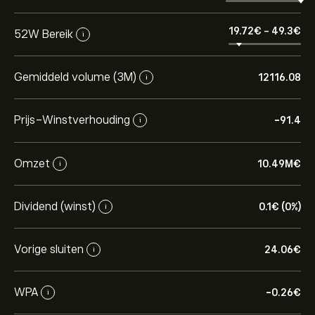
19.72‎€‎
-
49.3‎€‎
52W Bereik
i
Gemiddeld volume (3M)
12116.08
i
Prijs-Winstverhouding
-91.4
i
Omzet
10.49M‎€‎
i
Dividend (winst)
0.1‎€‎ (0%)
i
Vorige sluiten
24.06‎€‎
i
WPA
-0.26‎€‎
i