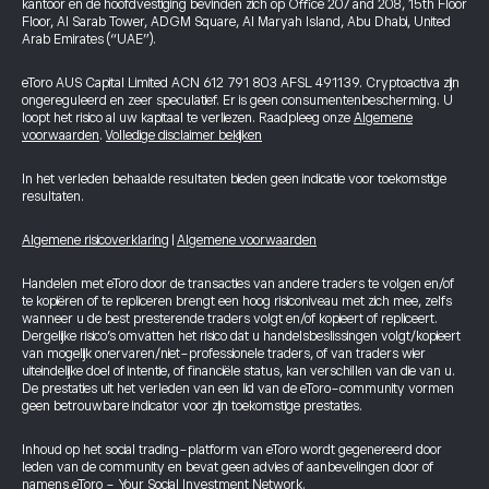
kantoor en de hoofdvestiging bevinden zich op Office 207 and 208, 15th Floor
Floor, Al Sarab Tower, ADGM Square, Al Maryah Island, Abu Dhabi, United
Arab Emirates (“UAE”).
eToro AUS Capital Limited ACN 612 791 803 AFSL 491139. Cryptoactiva zijn
ongereguleerd en zeer speculatief. Er is geen consumentenbescherming. U
loopt het risico al uw kapitaal te verliezen. Raadpleeg onze
Algemene
voorwaarden
.
Volledige disclaimer bekijken
In het verleden behaalde resultaten bieden geen indicatie voor toekomstige
resultaten.
Algemene risicoverklaring
|
Algemene voorwaarden
Handelen met eToro door de transacties van andere traders te volgen en/of
te kopiëren of te repliceren brengt een hoog risiconiveau met zich mee, zelfs
wanneer u de best presterende traders volgt en/of kopieert of repliceert.
Dergelijke risico’s omvatten het risico dat u handelsbeslissingen volgt/kopieert
van mogelijk onervaren/niet-professionele traders, of van traders wier
uiteindelijke doel of intentie, of financiële status, kan verschillen van die van u.
De prestaties uit het verleden van een lid van de eToro-community vormen
geen betrouwbare indicator voor zijn toekomstige prestaties.
Inhoud op het social trading-platform van eToro wordt gegenereerd door
leden van de community en bevat geen advies of aanbevelingen door of
namens eToro - Your Social Investment Network.