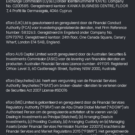
Exchange Commission (CySEC) onder licentienummer# 109/10. Company
No. C200585. Geregistreerd kantoor: KANIKA BUSINESS CENTRE, FLOOR
7, 4 Profiti Ilia Germasogeia, 4046 Cyprus
eToro (UK) Ltd is geautoriseerd en gereguleerd door de Financial Conduct
Authority (FCA) voor investeringsgerelateerde diensten, met Firm Reference
Number: 583263. Geregistreerd in Engeland onder Company No.
07973792. Geregistreerd kantoor: 24th floor, One Canada Square, Canary
Wharf, London E14 5AB, England.
eToro AUS Capital Limited wordt gereguleerd door de Australian Securities &
Investments Commission (ASIC) voor de levering van financiële diensten en
producten. Australian Financial Services Licence number: 491139. Registered
Office: Level 3, 60 Castlereagh Street, Sydney NSW 2000, Australia
eToro (Seychelles) Ltd. heeft een vergunning van de Financial Services
Authority Seychelles ("FSAS") om broker-dealer-diensten te verlenen onder
de Securities Act 2007 License #SD076
eToro (ME) Limited is gelicentieerd en gereguleerd door de Financial Services
Regulatory Authority ("FSRA") van de Abu Dhabi Global Market (“ADGM”) als
Authorised Person om de gereguleerde activiteiten uit te voeren van (a)
Dealing in Investments as Principal (Matched), (b) Arranging Deals in
Investments, (c) Providing Custody, (d) Arranging Custody en (e) Managing
Assets (onder Financial Services Permission Number 220073) krachtens de
Financial Services and Market Regulations 2015 (“FSMR”). Het geregistreerde