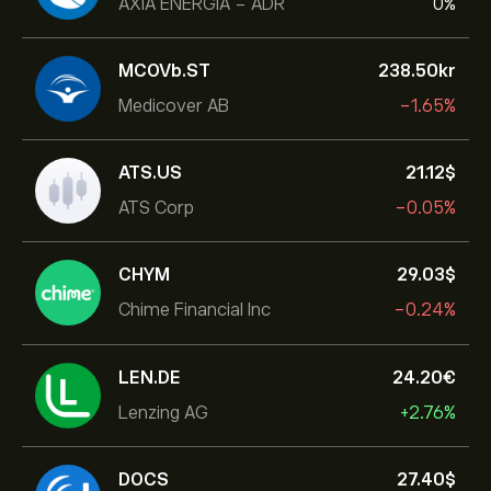
AXIA ENERGIA - ADR
0%
MCOVb.ST
238.50‎kr‎
Medicover AB
-1.65%
ATS.US
21.12‎$‎
ATS Corp
-0.05%
CHYM
29.03‎$‎
Chime Financial Inc
-0.24%
LEN.DE
24.20‎€‎
Lenzing AG
+2.76%
DOCS
27.40‎$‎