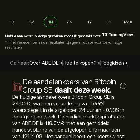
1D
1W
1M
6M
1Y
3Y
MAX
Meld je aan
voor volledige grafieken mogelijk gemaakt door
*In het verleden behaalde resultaten zijn geen indicatie voor toekomstige
resultaten.
Ga naar:
Over ADE.DE >
Hoe te kopen? >
Topgidsen >
De aandelenkoers van Bitcoin
i
Group SE
daalt deze week.
De huidige aandelenkoers Bitcoin Group SE is
24.06‎€‎, wat een verandering van ‎5.99‎%
weerspiegelt in de afgelopen 24 uur en ‎-0.93‎% in
de afgelopen week. De huidige marktkapitalisatie
van ADE.DE is 118.5M‎€‎ met een gemiddeld
handelsvolume van de afgelopen drie maanden
van 12116.08. Het aandeel heeft een koers/winst-