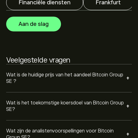
Financiële diensten
Frankfurt
Analisten bieden voorspellingen voor Bitcoin Group SE
gebaseerd op markttrends, financiële rapporten en
verwachte groei. Bekijk de meest recente voorspelling
Aan de slag
voor toekomstige koersbewegingen.
De marktkapitalisatie van Bitcoin Group SE is 118.5M‎€‎
Veelgestelde vragen
Wat is de huidige prijs van het aandeel Bitcoin Group
+
SE ?
Wat is het toekomstige koersdoel van Bitcoin Group
+
SE?
Wat zijn de analistenvoorspellingen voor Bitcoin
+
Group SE?