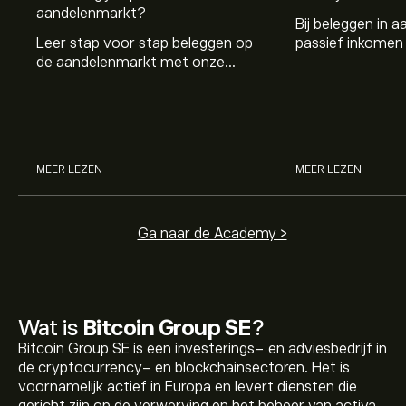
aandelenmarkt?
Bij beleggen in a
Leer stap voor stap beleggen op
passief inkomen 
de aandelenmarkt met onze
genereren. Maar 
beginnersgids: begrijp hoe de
dividenden en h
markt werkt en doe vandaag je
stockdividenden
eerste investering.
MEER LEZEN
MEER LEZEN
Ga naar de Academy >
Wat is
Bitcoin Group SE
?
Bitcoin Group SE is een investerings- en adviesbedrijf in
de cryptocurrency- en blockchainsectoren. Het is
voornamelijk actief in Europa en levert diensten die