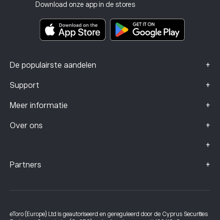
Beleggingsverzekering
Download onze app in de stores
Documenten met belangrijke informatie
Smart Portfolios
Klachtengegevens (FCA-klanten)
+
De populairste aandelen
+
Support
+
Meer informatie
+
Over ons
+
+
Partners
eToro (Europe) Ltd is geautoriseerd en gereguleerd door de Cyprus Securities