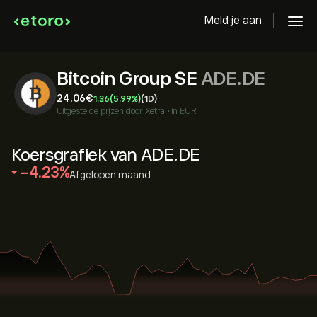
Meld je aan
Bitcoin Group SE
ADE.DE
24.06‎€‎
1.36
(5.99%)
(1D)
Uitgestelde prijzen door
Xetra
•
in EUR
Koersgrafiek van ADE.DE
‎-4.23‎
Afgelopen maand