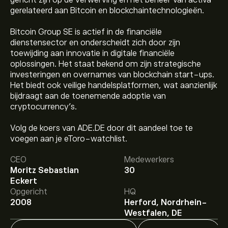
gericht zijn op de verwerving en het beheer van activa
gerelateerd aan Bitcoin en blockchaintechnologieën.
Bitcoin Group SE is actief in de financiële
dienstensector en onderscheidt zich door zijn
toewijding aan innovatie in digitale financiële
oplossingen. Het staat bekend om zijn strategische
investeringen en overnames van blockchain start-ups.
Het biedt ook veilige handelsplatformen, wat aanzienlijk
bijdraagt aan de toenemende adoptie van
cryptocurrency’s.
Volg de koers van ADE.DE door dit aandeel toe te
voegen aan je eToro-watchlist.
De huidige koers van ADE.DE is 24.06‎€‎.
CEO
Medewerkers
Moritz Sebastian
30
Eckert
Het gemiddelde koersdoel voor Bitcoin Group SE is
Opgericht
HQ
24.06‎€‎.
Meld je aan
bij eToro voor gedetailleerde
2008
Herford, Nordrhein-
analistenvoorspellingen en koersdoelen.
Westfalen, DE