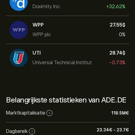
Doximity Inc.
+32.62%
WPP
27.55‎$‎
WPP plc
0%
UTI
28.74‎$‎
Universal Technical Institut
-0.73%
Belangrijkste statistieken van ADE.DE
Marktkapitalisatie
118.5M‎€‎
i
23.34‎€‎
-
23.7‎€‎
Dagbereik
i