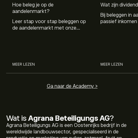
Hoe beleg je op de
Wat zijn dividen
aandelenmarkt?
Bij beleggen in a
Leer stap voor stap beleggen op
passief inkomen 
de aandelenmarkt met onze
genereren. Maar 
beginnersgids: begrijp hoe de
dividenden en h
markt werkt en doe vandaag je
stockdividenden
eerste investering.
MEER LEZEN
MEER LEZEN
Ga naar de Academy >
Wat is
Agrana Beteiligungs AG
?
Agrana Beteiligungs AG is een Oostenrijks bedrijf in de
wereldwijde landbouwsector, gespecialiseerd in de