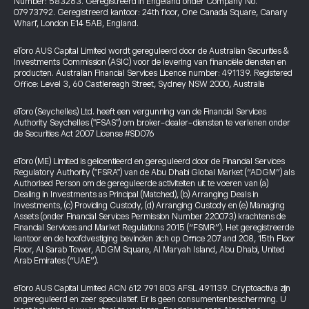
Number: 583263. Geregistreerd in Engeland onder Company No.
07973792. Geregistreerd kantoor: 24th floor, One Canada Square, Canary
Wharf, London E14 5AB, England.
eToro AUS Capital Limited wordt gereguleerd door de Australian Securities &
Investments Commission (ASIC) voor de levering van financiële diensten en
producten. Australian Financial Services Licence number: 491139. Registered
Office: Level 3, 60 Castlereagh Street, Sydney NSW 2000, Australia
eToro (Seychelles) Ltd. heeft een vergunning van de Financial Services
Authority Seychelles ("FSAS") om broker-dealer-diensten te verlenen onder
de Securities Act 2007 License #SD076
eToro (ME) Limited is gelicentieerd en gereguleerd door de Financial Services
Regulatory Authority ("FSRA") van de Abu Dhabi Global Market (“ADGM”) als
Authorised Person om de gereguleerde activiteiten uit te voeren van (a)
Dealing in Investments as Principal (Matched), (b) Arranging Deals in
Investments, (c) Providing Custody, (d) Arranging Custody en (e) Managing
Assets (onder Financial Services Permission Number 220073) krachtens de
Financial Services and Market Regulations 2015 (“FSMR”). Het geregistreerde
kantoor en de hoofdvestiging bevinden zich op Office 207 and 208, 15th Floor
Floor, Al Sarab Tower, ADGM Square, Al Maryah Island, Abu Dhabi, United
Arab Emirates (“UAE”).
eToro AUS Capital Limited ACN 612 791 803 AFSL 491139. Cryptoactiva zijn
ongereguleerd en zeer speculatief. Er is geen consumentenbescherming. U