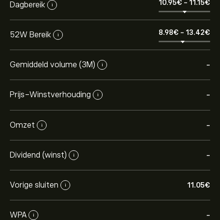
10.95‎€‎
-
11.15‎€‎
Dagbereik
i
8.98‎€‎
-
13.42‎€‎
52W Bereik
i
Gemiddeld volume (3M)
-
i
Prijs-Winstverhouding
-
i
Omzet
-
i
Dividend (winst)
-
i
Vorige sluiten
11.05‎€‎
i
WPA
-
i