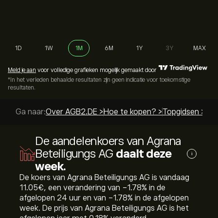
1D
1W
1M
6M
1Y
3Y
MAX
Meld je aan
voor volledige grafieken mogelijk gemaakt door
*In het verleden behaalde resultaten zijn geen indicatie voor toekomstige
resultaten.
Ga naar:
Over AGB2.DE >
Hoe te kopen? >
Topgidsen >
De aandelenkoers van Agrana
Beteiligungs AG
daalt deze
i
week.
De koers van Agrana Beteiligungs AG is vandaag
11.05‎€‎, een verandering van ‎-1.78‎% in de
afgelopen 24 uur en van ‎-1.78‎% in de afgelopen
week. De prijs van Agrana Beteiligungs AG is het