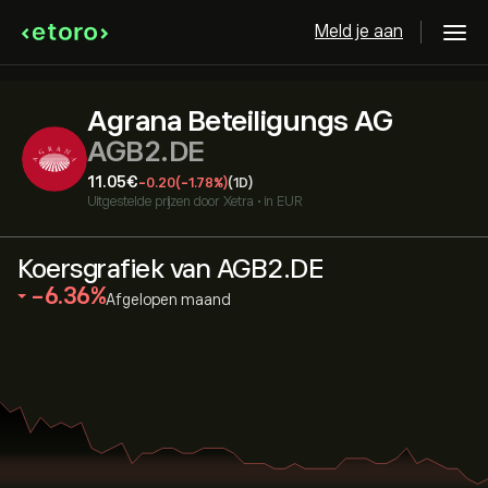
Meld je aan
Agrana Beteiligungs AG
AGB2.DE
11.05‎€‎
-0.20
(-1.78%)
(1D)
Uitgestelde prijzen door
Xetra
•
in EUR
Koersgrafiek van AGB2.DE
‎-6.36‎
Afgelopen maand