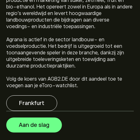
productie en marketing van suiker, zetmeel, fruit en
bio-ethanol. Het opereert zowel in Europa als in andere
regio's wereldwijd en levert hoogwaardige
landbouwproducten die bijdragen aan diverse
voedings- en industriële toepassingen.
Agrana is actief in de sector landbouw- en
voedselproductie. Het bedrijf is uitgegroeid tot een
De huidige koers van AGB2.DE is 11.05‎€‎.
toonaangevende speler in deze branche, dankzij zijn
uitgebreide toeleveringsketen en toewijding aan
duurzame productiepraktijken.
Het gemiddelde koersdoel voor Agrana Beteiligungs AG
Volg de koers van AGB2.DE door dit aandeel toe te
is 11.05‎€‎.
Meld je aan
bij eToro voor gedetailleerde
voegen aan je eToro-watchlist.
analistenvoorspellingen en koersdoelen.
Frankfurt
Analisten bieden voorspellingen voor Agrana
Beteiligungs AG gebaseerd op markttrends, financiële
rapporten en verwachte groei. Bekijk de meest recente
Aan de slag
voorspelling voor toekomstige koersbewegingen.
De marktkapitalisatie van Agrana Beteiligungs AG is (De