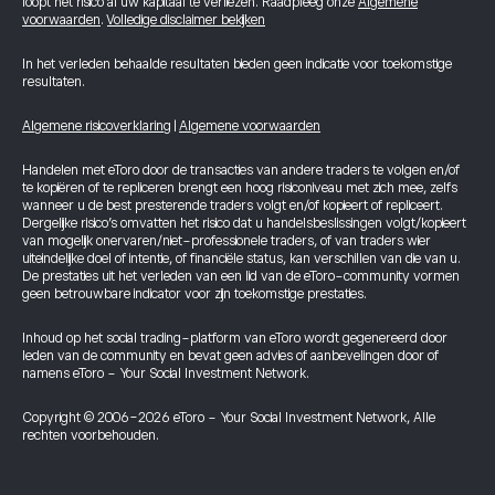
loopt het risico al uw kapitaal te verliezen. Raadpleeg onze
Algemene
voorwaarden
.
Volledige disclaimer bekijken
In het verleden behaalde resultaten bieden geen indicatie voor toekomstige
resultaten.
Algemene risicoverklaring
|
Algemene voorwaarden
Handelen met eToro door de transacties van andere traders te volgen en/of
te kopiëren of te repliceren brengt een hoog risiconiveau met zich mee, zelfs
wanneer u de best presterende traders volgt en/of kopieert of repliceert.
Dergelijke risico’s omvatten het risico dat u handelsbeslissingen volgt/kopieert
van mogelijk onervaren/niet-professionele traders, of van traders wier
uiteindelijke doel of intentie, of financiële status, kan verschillen van die van u.
De prestaties uit het verleden van een lid van de eToro-community vormen
geen betrouwbare indicator voor zijn toekomstige prestaties.
Inhoud op het social trading-platform van eToro wordt gegenereerd door
leden van de community en bevat geen advies of aanbevelingen door of
namens eToro - Your Social Investment Network.
Copyright © 2006-2026 eToro - Your Social Investment Network, Alle
rechten voorbehouden.