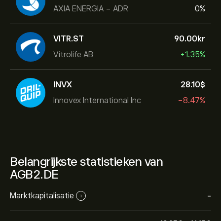
AXIA ENERGIA - ADR
0%
VITR.ST
90.00‎kr‎
Vitrolife AB
+1.35%
INVX
28.10‎$‎
Innovex International Inc
-8.47%
Belangrijkste statistieken van
AGB2.DE
Marktkapitalisatie
-
i