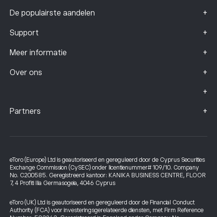
+
De populairste aandelen
+
Support
+
Meer informatie
+
Over ons
+
+
Partners
eToro (Europe) Ltd is geautoriseerd en gereguleerd door de Cyprus Securities
Exchange Commission (CySEC) onder licentienummer# 109/10. Company
No. C200585. Geregistreerd kantoor: KANIKA BUSINESS CENTRE, FLOOR
7, 4 Profiti Ilia Germasogeia, 4046 Cyprus
eToro (UK) Ltd is geautoriseerd en gereguleerd door de Financial Conduct
Authority (FCA) voor investeringsgerelateerde diensten, met Firm Reference