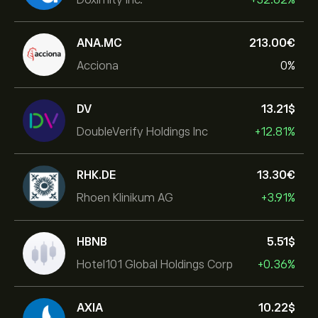
ANA.MC
213.00‎€‎
Acciona
0%
DV
13.21‎$‎
DoubleVerify Holdings Inc
+12.81%
RHK.DE
13.30‎€‎
Rhoen Klinikum AG
+3.91%
HBNB
5.51‎$‎
Hotel101 Global Holdings Corp
+0.36%
AXIA
10.22‎$‎