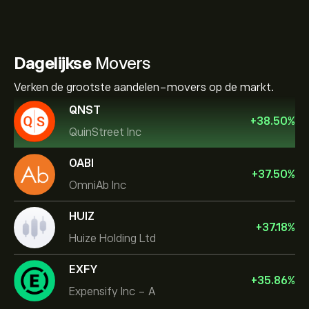
Dagelijkse
Movers
Verken de grootste aandelen-movers op de markt.
QNST
+
38.50
%
QuinStreet Inc
OABI
+
37.50
%
OmniAb Inc
HUIZ
+
37.18
%
Huize Holding Ltd
EXFY
+
35.86
%
Expensify Inc - A