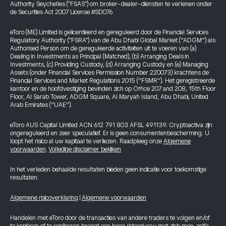
Authority Seychelles ("FSAS") om broker-dealer-diensten te verlenen onder
de Securities Act 2007 License #SD076
eToro (ME) Limited is gelicentieerd en gereguleerd door de Financial Services
Regulatory Authority ("FSRA") van de Abu Dhabi Global Market (“ADGM”) als
Authorised Person om de gereguleerde activiteiten uit te voeren van (a)
Dealing in Investments as Principal (Matched), (b) Arranging Deals in
Investments, (c) Providing Custody, (d) Arranging Custody en (e) Managing
Assets (onder Financial Services Permission Number 220073) krachtens de
Financial Services and Market Regulations 2015 (“FSMR”). Het geregistreerde
kantoor en de hoofdvestiging bevinden zich op Office 207 and 208, 15th Floor
Floor, Al Sarab Tower, ADGM Square, Al Maryah Island, Abu Dhabi, United
Arab Emirates (“UAE”).
eToro AUS Capital Limited ACN 612 791 803 AFSL 491139. Cryptoactiva zijn
ongereguleerd en zeer speculatief. Er is geen consumentenbescherming. U
loopt het risico al uw kapitaal te verliezen. Raadpleeg onze
Algemene
voorwaarden
.
Volledige disclaimer bekijken
In het verleden behaalde resultaten bieden geen indicatie voor toekomstige
resultaten.
Algemene risicoverklaring
|
Algemene voorwaarden
Handelen met eToro door de transacties van andere traders te volgen en/of