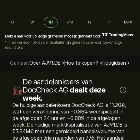
1D
1W
1M
6M
1Y
3Y
MAX
Meld je aan
voor volledige grafieken mogelijk gemaakt door
*In het verleden behaalde resultaten zijn geen indicatie voor toekomstige
resultaten.
Ga naar:
Over AJ91.DE >
Hoe te kopen? >
Topgidsen >
De aandelenkoers van
DocCheck AG
daalt deze
i
week.
De huidige aandelenkoers DocCheck AG is 11.20‎€‎,
wat een verandering van ‎-0.88‎% weerspiegelt in
de afgelopen 24 uur en ‎-0.88‎% in de afgelopen
week. De huidige marktkapitalisatie van AJ91.DE is
57.84M‎€‎ met een gemiddeld handelsvolume van
de afgelopen drie maanden van 776. Het aandeel