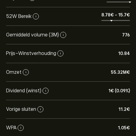
8.78‎€‎
-
15.7‎€‎
52W Bereik
i
Gemiddeld volume (3M)
776
i
Prijs-Winstverhouding
10.84
i
Omzet
55.32M‎€‎
i
Dividend (winst)
1‎€‎ (0.09%)
i
Vorige sluiten
11.2‎€‎
i
WPA
1.05‎€‎
i