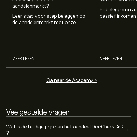
De huidige koers van AJ91.DE is 11.20‎€‎.
aandelenmarkt?
Bij beleggen in a
Leer stap voor stap beleggen op
passief inkomen 
de aandelenmarkt met onze
genereren. Maar 
beginnersgids: begrijp hoe de
dividenden en h
Het gemiddelde koersdoel voor DocCheck AG is 11.20‎€‎.
markt werkt en doe vandaag je
stockdividenden
Meld je aan
bij eToro voor gedetailleerde
eerste investering.
analistenvoorspellingen en koersdoelen.
Analisten bieden voorspellingen voor DocCheck AG
MEER LEZEN
MEER LEZEN
gebaseerd op markttrends, financiële rapporten en
verwachte groei. Bekijk de meest recente voorspelling
voor toekomstige koersbewegingen.
De marktkapitalisatie van DocCheck AG is 57.84M‎€‎
Ga naar de Academy >
Veelgestelde vragen
Wat is de huidige prijs van het aandeel DocCheck AG
+
?