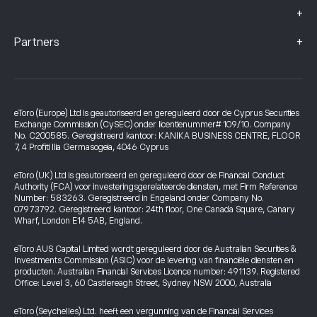
+
+
Partners
eToro (Europe) Ltd is geautoriseerd en gereguleerd door de Cyprus Securities
Exchange Commission (CySEC) onder licentienummer# 109/10. Company
No. C200585. Geregistreerd kantoor: KANIKA BUSINESS CENTRE, FLOOR
7, 4 Profiti Ilia Germasogeia, 4046 Cyprus
eToro (UK) Ltd is geautoriseerd en gereguleerd door de Financial Conduct
Authority (FCA) voor investeringsgerelateerde diensten, met Firm Reference
Number: 583263. Geregistreerd in Engeland onder Company No.
07973792. Geregistreerd kantoor: 24th floor, One Canada Square, Canary
Wharf, London E14 5AB, England.
eToro AUS Capital Limited wordt gereguleerd door de Australian Securities &
Investments Commission (ASIC) voor de levering van financiële diensten en
producten. Australian Financial Services Licence number: 491139. Registered
Office: Level 3, 60 Castlereagh Street, Sydney NSW 2000, Australia
eToro (Seychelles) Ltd. heeft een vergunning van de Financial Services