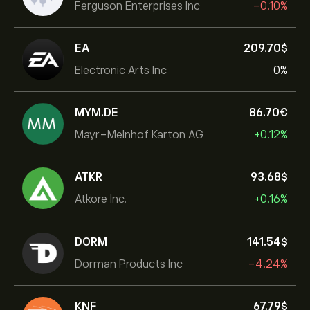
Ferguson Enterprises Inc
-0.10%
EA
209.70‎$‎
Electronic Arts Inc
0%
MYM.DE
86.70‎€‎
Mayr-Melnhof Karton AG
+0.12%
ATKR
93.68‎$‎
Atkore Inc.
+0.16%
DORM
141.54‎$‎
Dorman Products Inc
-4.24%
KNF
67.79‎$‎