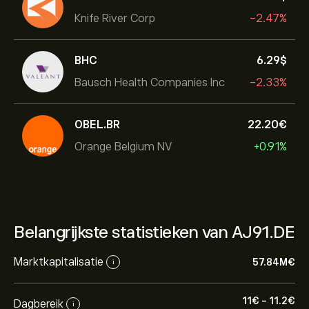
Knife River Corp
-2.47%
BHC
6.29‎$‎
Bausch Health Companies Inc
-2.33%
OBEL.BR
22.20‎€‎
Orange Belgium NV
+0.91%
Belangrijkste statistieken van AJ91.DE
Marktkapitalisatie
57.84M‎€‎
i
11‎€‎
-
11.2‎€‎
Dagbereik
i