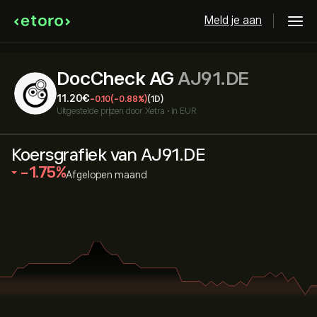
Meld je aan
DocCheck AG
AJ91.DE
11.20‎€‎
-0.10
(-0.88%)
(1D)
Uitgestelde prijzen door
Xetra
•
in EUR
Koersgrafiek van AJ91.DE
‎-1.75‎
Afgelopen maand