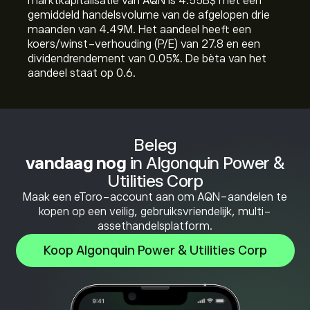
marktkapitalisatie van AQN is 4.55B‎$‎ met een
gemiddeld handelsvolume van de afgelopen drie
maanden van 4.49M. Het aandeel heeft een
koers/winst-verhouding (P/E) van 27.8 en een
dividendrendement van 0.05%. De bèta van het
aandeel staat op 0.6.
Beleg
vandaag nog
in Algonquin Power &
Utilities Corp
Maak een eToro-account aan om AQN-aandelen te
kopen op een veilig, gebruiksvriendelijk, multi-
assethandelsplatform.
Koop Algonquin Power & Utilities Corp