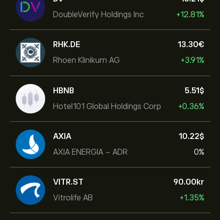
DoubleVerify Holdings Inc
+12.81%
RHK.DE
13.30‎€‎
Rhoen Klinikum AG
+3.91%
HBNB
5.51‎$‎
Hotel101 Global Holdings Corp
+0.36%
AXIA
10.22‎$‎
AXIA ENERGIA - ADR
0%
VITR.ST
90.00‎kr‎
Vitrolife AB
+1.35%