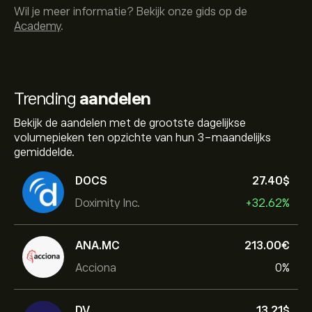
Wil je meer informatie? Bekijk onze gids op de
Academy
.
Trending
aandelen
Bekijk de aandelen met de grootste dagelijkse
volumepieken ten opzichte van hun 3-maandelijks
gemiddelde.
DOCS
27.40‎$‎
Doximity Inc.
+32.62%
ANA.MC
213.00‎€‎
Acciona
0%
DV
13.21‎$‎