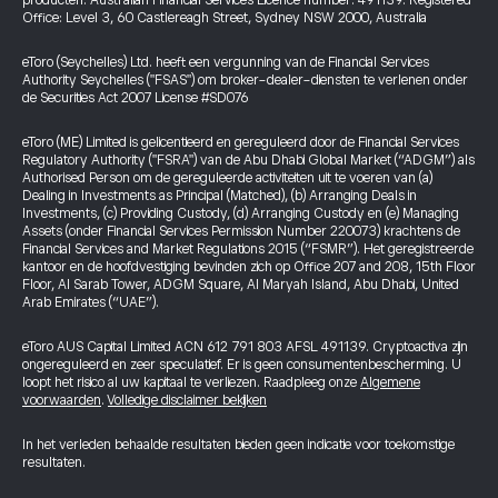
producten. Australian Financial Services Licence number: 491139. Registered
Office: Level 3, 60 Castlereagh Street, Sydney NSW 2000, Australia
eToro (Seychelles) Ltd. heeft een vergunning van de Financial Services
Authority Seychelles ("FSAS") om broker-dealer-diensten te verlenen onder
de Securities Act 2007 License #SD076
eToro (ME) Limited is gelicentieerd en gereguleerd door de Financial Services
Regulatory Authority ("FSRA") van de Abu Dhabi Global Market (“ADGM”) als
Authorised Person om de gereguleerde activiteiten uit te voeren van (a)
Dealing in Investments as Principal (Matched), (b) Arranging Deals in
Investments, (c) Providing Custody, (d) Arranging Custody en (e) Managing
Assets (onder Financial Services Permission Number 220073) krachtens de
Financial Services and Market Regulations 2015 (“FSMR”). Het geregistreerde
kantoor en de hoofdvestiging bevinden zich op Office 207 and 208, 15th Floor
Floor, Al Sarab Tower, ADGM Square, Al Maryah Island, Abu Dhabi, United
Arab Emirates (“UAE”).
eToro AUS Capital Limited ACN 612 791 803 AFSL 491139. Cryptoactiva zijn
ongereguleerd en zeer speculatief. Er is geen consumentenbescherming. U
loopt het risico al uw kapitaal te verliezen. Raadpleeg onze
Algemene
voorwaarden
.
Volledige disclaimer bekijken
In het verleden behaalde resultaten bieden geen indicatie voor toekomstige
resultaten.