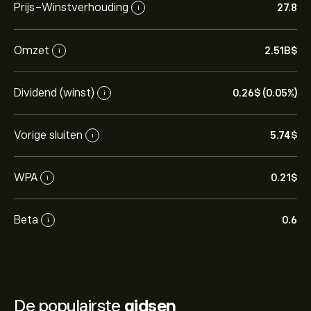
Prijs-Winstverhouding
27.8
i
Omzet
2.51B‎$‎
i
Dividend (winst)
0.26‎$‎ (0.05%)
i
Vorige sluiten
5.74‎$‎
i
WPA
0.21‎$‎
i
Beta
0.6
i
De populairste
gidsen