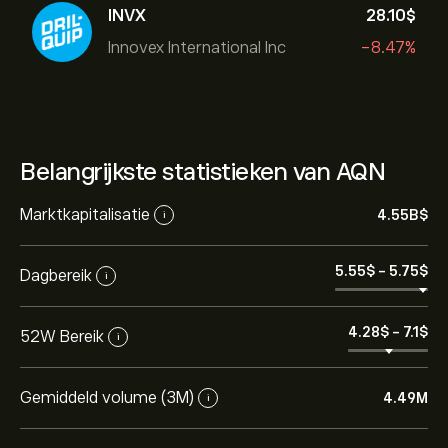
INVX
28.10‎$‎
Innovex International Inc
-8.47%
Belangrijkste statistieken van AQN
Marktkapitalisatie
4.55B‎$‎
i
5.55‎$‎
-
5.75‎$‎
Dagbereik
i
4.28‎$‎
-
7.1‎$‎
52W Bereik
i
Gemiddeld volume (3M)
4.49M
i