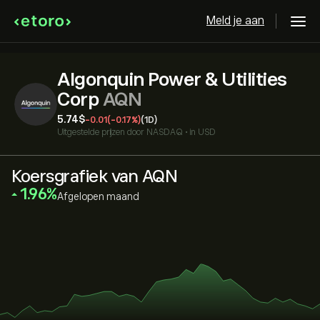
Meld je aan
Algonquin Power & Utilities
Corp
AQN
5.74‎$‎
-0.01
(-0.17%)
(1D)
Uitgestelde prijzen door
NASDAQ
•
in USD
Koersgrafiek van AQN
‎1.96‎
Afgelopen maand