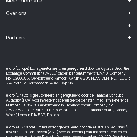
+
Meer informatie
+
Over ons
+
+
Partners
eToro (Europe) Ltd is geautoriseerd en gereguleerd door de Cyprus Securities
Exchange Commission (CySEC) onder licentienummer# 109/10. Company
No. C200585. Geregistreerd kantoor: KANIKA BUSINESS CENTRE, FLOOR
7, 4 Profiti Ilia Germasogeia, 4046 Cyprus
eToro (UK) Ltd is geautoriseerd en gereguleerd door de Financial Conduct
Authority (FCA) voor investeringsgerelateerde diensten, met Firm Reference
Number: 583263. Geregistreerd in Engeland onder Company No.
07973792. Geregistreerd kantoor: 24th floor, One Canada Square, Canary
Wharf, London E14 5AB, England.
eToro AUS Capital Limited wordt gereguleerd door de Australian Securities &
Investments Commission (ASIC) voor de levering van financiële diensten en