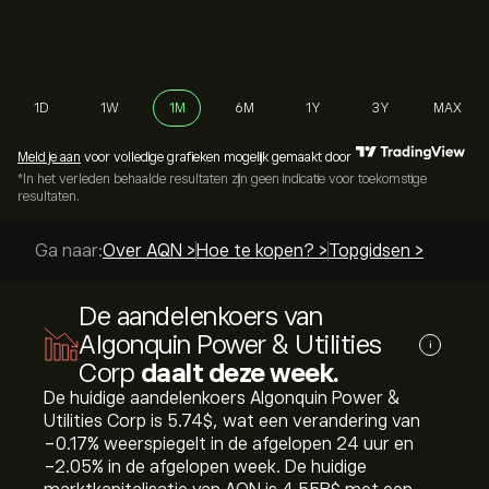
1D
1W
1M
6M
1Y
3Y
MAX
Meld je aan
voor volledige grafieken mogelijk gemaakt door
*In het verleden behaalde resultaten zijn geen indicatie voor toekomstige
resultaten.
Ga naar:
Over AQN >
Hoe te kopen? >
Topgidsen >
De aandelenkoers van
Algonquin Power & Utilities
i
Corp
daalt deze week.
De huidige aandelenkoers Algonquin Power &
Utilities Corp is 5.74‎$‎, wat een verandering van
‎-0.17‎% weerspiegelt in de afgelopen 24 uur en
‎-2.05‎% in de afgelopen week. De huidige