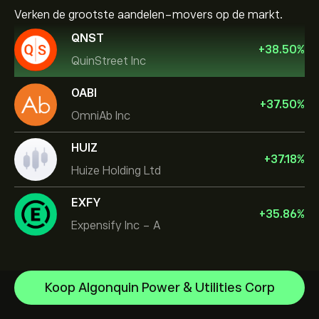
Verken de grootste aandelen-movers op de markt.
QNST
+
38.50
%
QuinStreet Inc
OABI
+
37.50
%
OmniAb Inc
HUIZ
+
37.18
%
Huize Holding Ltd
EXFY
+
35.86
%
Expensify Inc - A
NVIDIA Corporation
Koop Algonquin Power & Utilities Corp
Amazon.com Inc
Helpcentrum