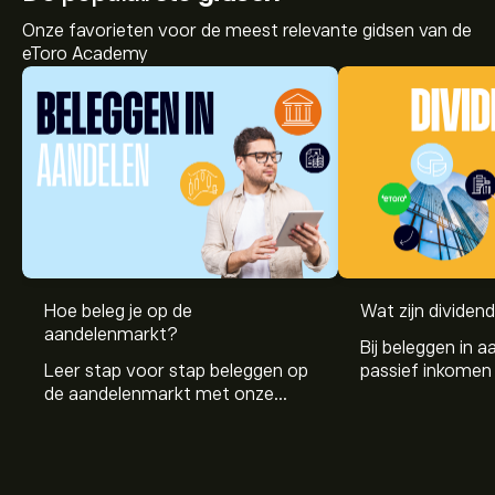
Onze favorieten voor de meest relevante gidsen van de
eToro Academy
Hoe beleg je op de
Wat zijn dividen
aandelenmarkt?
Bij beleggen in a
Leer stap voor stap beleggen op
passief inkomen 
de aandelenmarkt met onze
genereren. Maar 
beginnersgids: begrijp hoe de
dividenden en h
markt werkt en doe vandaag je
stockdividenden
eerste investering.