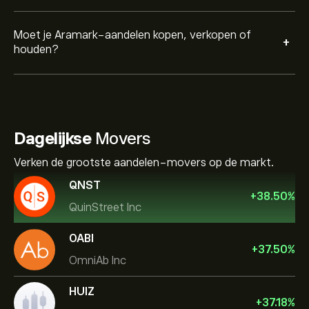
Moet je Aramark-aandelen kopen, verkopen of
+
houden?
Dagelijkse
Movers
Verken de grootste aandelen-movers op de markt.
QNST
+
38.50
%
QuinStreet Inc
OABI
+
37.50
%
OmniAb Inc
HUIZ
+
37.18
%