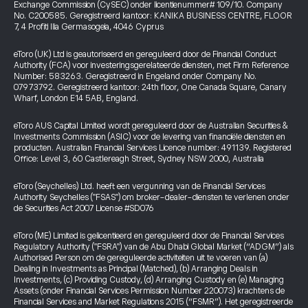
Exchange Commission (CySEC) onder licentienummer# 109/10. Company
No. C200585. Geregistreerd kantoor: KANIKA BUSINESS CENTRE, FLOOR
7, 4 Profiti Ilia Germasogeia, 4046 Cyprus
eToro (UK) Ltd is geautoriseerd en gereguleerd door de Financial Conduct
Authority (FCA) voor investeringsgerelateerde diensten, met Firm Reference
Number: 583263. Geregistreerd in Engeland onder Company No.
07973792. Geregistreerd kantoor: 24th floor, One Canada Square, Canary
Wharf, London E14 5AB, England.
eToro AUS Capital Limited wordt gereguleerd door de Australian Securities &
Investments Commission (ASIC) voor de levering van financiële diensten en
producten. Australian Financial Services Licence number: 491139. Registered
Office: Level 3, 60 Castlereagh Street, Sydney NSW 2000, Australia
eToro (Seychelles) Ltd. heeft een vergunning van de Financial Services
Authority Seychelles ("FSAS") om broker-dealer-diensten te verlenen onder
de Securities Act 2007 License #SD076
eToro (ME) Limited is gelicentieerd en gereguleerd door de Financial Services
Regulatory Authority ("FSRA") van de Abu Dhabi Global Market (“ADGM”) als
Authorised Person om de gereguleerde activiteiten uit te voeren van (a)
Dealing in Investments as Principal (Matched), (b) Arranging Deals in
Investments, (c) Providing Custody, (d) Arranging Custody en (e) Managing
Assets (onder Financial Services Permission Number 220073) krachtens de
Financial Services and Market Regulations 2015 (“FSMR”). Het geregistreerde