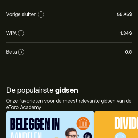
Vorige sluiten
55.95‎$‎
i
WPA
1.34‎$‎
i
Beta
0.8
i
De populairste
gidsen
Onze favorieten voor de meest relevante gidsen van de
eToro Academy