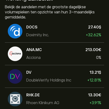
Bekijk de aandelen met de grootste dagelijkse
volumepieken ten opzichte van hun 3-maandelijks
gemiddelde.
DOCS
27.40‎$‎
Doximity Inc.
+32.62%
ANA.MC
213.00‎€‎
Acciona
0%
DV
13.21‎$‎
DoubleVerify Holdings Inc
+12.81%
RHK.DE
13.30‎€‎
Rhoen Klinikum AG
+3.91%