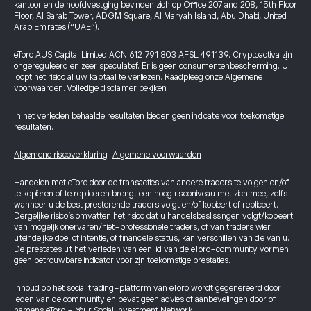
kantoor en de hoofdvestiging bevinden zich op Office 207 and 208, 15th Floor
Floor, Al Sarab Tower, ADGM Square, Al Maryah Island, Abu Dhabi, United
Arab Emirates (“UAE”).
eToro AUS Capital Limited ACN 612 791 803 AFSL 491139. Cryptoactiva zijn
ongereguleerd en zeer speculatief. Er is geen consumentenbescherming. U
loopt het risico al uw kapitaal te verliezen. Raadpleeg onze
Algemene
voorwaarden
.
Volledige disclaimer bekijken
In het verleden behaalde resultaten bieden geen indicatie voor toekomstige
resultaten.
Algemene risicoverklaring
|
Algemene voorwaarden
Handelen met eToro door de transacties van andere traders te volgen en/of
te kopiëren of te repliceren brengt een hoog risiconiveau met zich mee, zelfs
wanneer u de best presterende traders volgt en/of kopieert of repliceert.
Dergelijke risico’s omvatten het risico dat u handelsbeslissingen volgt/kopieert
van mogelijk onervaren/niet-professionele traders, of van traders wier
uiteindelijke doel of intentie, of financiële status, kan verschillen van die van u.
De prestaties uit het verleden van een lid van de eToro-community vormen
geen betrouwbare indicator voor zijn toekomstige prestaties.
Inhoud op het social trading-platform van eToro wordt gegenereerd door
leden van de community en bevat geen advies of aanbevelingen door of
namens eToro - Your Social Investment Network.