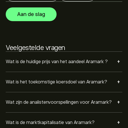
De marktkapitalisatie van Aramark is 14.71B‎$‎
Aan de slag
Gebaseerd op aanbevelingen van 7 analisten voor
ARMK in de afgelopen 3 maanden, is de algemene
consensus Sterke buy.
Veelgestelde vragen
+
Wat is de huidige prijs van het aandeel Aramark ?
+
Wat is het toekomstige koersdoel van Aramark?
+
Wat zijn de analistenvoorspellingen voor Aramark?
+
Wat is de marktkapitalisatie van Aramark?