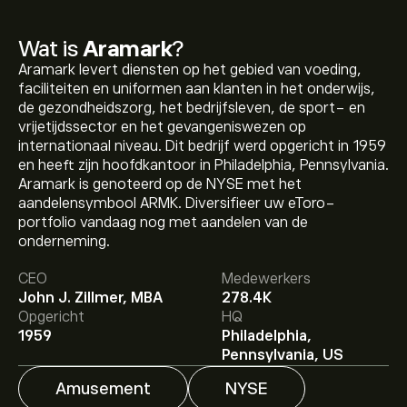
Wat is
Aramark
?
Aramark levert diensten op het gebied van voeding,
faciliteiten en uniformen aan klanten in het onderwijs,
de gezondheidszorg, het bedrijfsleven, de sport- en
vrijetijdssector en het gevangeniswezen op
internationaal niveau. Dit bedrijf werd opgericht in 1959
en heeft zijn hoofdkantoor in Philadelphia, Pennsylvania.
Aramark is genoteerd op de NYSE met het
aandelensymbool ARMK. Diversifieer uw eToro-
De huidige koers van ARMK is 55.95‎$‎.
portfolio vandaag nog met aandelen van de
onderneming.
CEO
Medewerkers
Het gemiddelde koersdoel voor Aramark is 55.95‎$‎.
Meld
John J. Zillmer, MBA
278.4K
je aan
bij eToro voor gedetailleerde
Opgericht
HQ
analistenvoorspellingen en koersdoelen.
1959
Philadelphia,
Analisten bieden voorspellingen voor Aramark
Pennsylvania, US
gebaseerd op markttrends, financiële rapporten en
verwachte groei. Bekijk de meest recente voorspelling
Amusement
NYSE
voor toekomstige koersbewegingen.