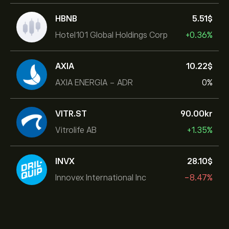
HBNB
5.51‎$‎
Hotel101 Global Holdings Corp
+0.36%
AXIA
10.22‎$‎
AXIA ENERGIA - ADR
0%
VITR.ST
90.00‎kr‎
Vitrolife AB
+1.35%
INVX
28.10‎$‎
Innovex International Inc
-8.47%