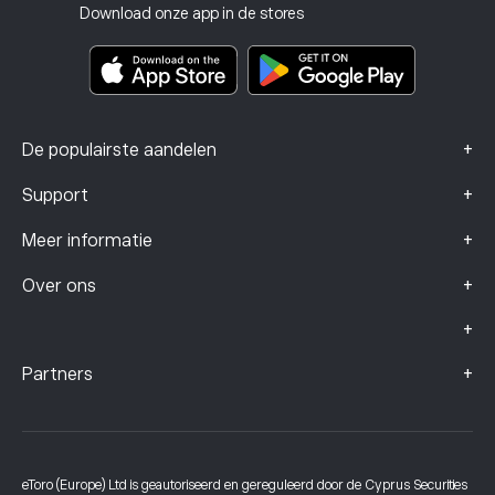
Beleggingsverzekering
Download onze app in de stores
Documenten met belangrijke informatie
Smart Portfolios
Klachtengegevens (FCA-klanten)
+
De populairste aandelen
+
Support
+
Meer informatie
+
Over ons
+
+
Partners
eToro (Europe) Ltd is geautoriseerd en gereguleerd door de Cyprus Securities