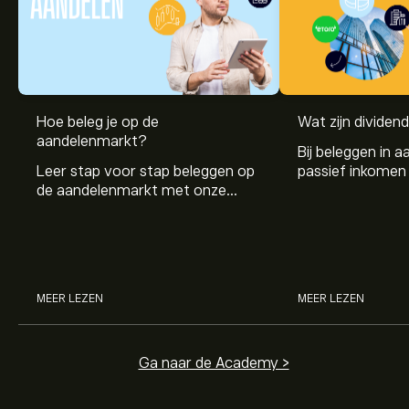
Hoe beleg je op de
Wat zijn dividen
aandelenmarkt?
Bij beleggen in a
Leer stap voor stap beleggen op
passief inkomen 
de aandelenmarkt met onze
genereren. Maar 
beginnersgids: begrijp hoe de
dividenden en h
markt werkt en doe vandaag je
stockdividenden
eerste investering.
MEER LEZEN
MEER LEZEN
Ga naar de Academy >