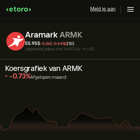
Meld je aan
Aramark
ARMK
55.95‎$‎
-0.36
(-0.64%)
(1D)
Uitgestelde prijzen door
NASDAQ
•
in USD
Koersgrafiek van ARMK
‎-0.73‎
Afgelopen maand