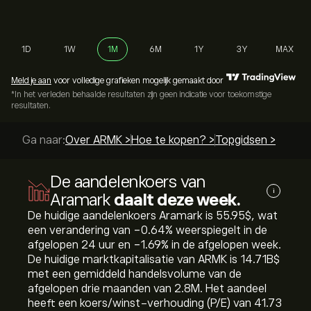
1D
1W
1M
6M
1Y
3Y
MAX
Meld je aan
voor volledige grafieken mogelijk gemaakt door
*In het verleden behaalde resultaten zijn geen indicatie voor toekomstige
resultaten.
Ga naar:
Over ARMK >
Hoe te kopen? >
Topgidsen >
De aandelenkoers van
i
Aramark
daalt deze week.
De huidige aandelenkoers Aramark is 55.95‎$‎, wat
een verandering van ‎-0.64‎% weerspiegelt in de
afgelopen 24 uur en ‎-1.69‎% in de afgelopen week.
De huidige marktkapitalisatie van ARMK is 14.71B‎$‎
met een gemiddeld handelsvolume van de
afgelopen drie maanden van 2.8M. Het aandeel
heeft een koers/winst-verhouding (P/E) van 41.73