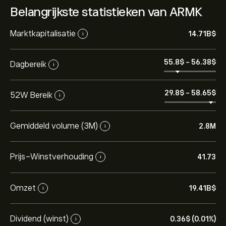
Belangrijkste statistieken van ARMK
Marktkapitalisatie
14.71B‎$‎
i
55.8‎$‎
-
56.38‎$‎
Dagbereik
i
29.8‎$‎
-
58.65‎$‎
52W Bereik
i
Gemiddeld volume (3M)
2.8M
i
Prijs-Winstverhouding
41.73
i
Omzet
19.41B‎$‎
i
Dividend (winst)
0.36‎$‎ (0.01%)
i