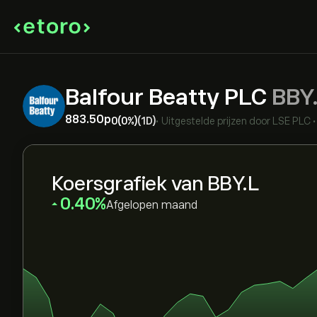
Balfour Beatty PLC
BBY
883.50‎p‎
0
(0%)
(1D)
•
Uitgestelde prijzen door
LSE PLC
Koersgrafiek van BBY.L
‎0.40‎
Afgelopen maand