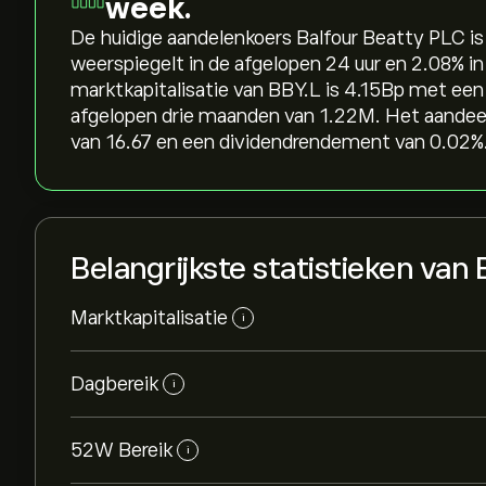
week.
De huidige aandelenkoers Balfour Beatty PLC is 8
weerspiegelt in de afgelopen 24 uur en ‎2.08‎% i
marktkapitalisatie van BBY.L is 4.15B‎p‎ met e
afgelopen drie maanden van 1.22M. Het aandeel
van 16.67 en een dividendrendement van 0.02%.
Belangrijkste statistieken van
Marktkapitalisatie
i
Dagbereik
i
52W Bereik
i