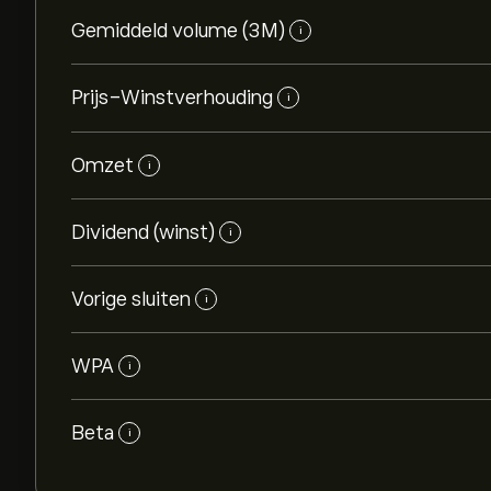
Gemiddeld volume (3M)
i
Prijs-Winstverhouding
i
Omzet
i
Dividend (winst)
i
Vorige sluiten
i
WPA
i
Beta
i