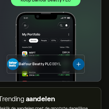
Koop Balfour Beatty PLC
Balfour Beatty PLC
BBY.L
Trending
aandelen
Bekijk de aandelen met de grootste dagelijkse