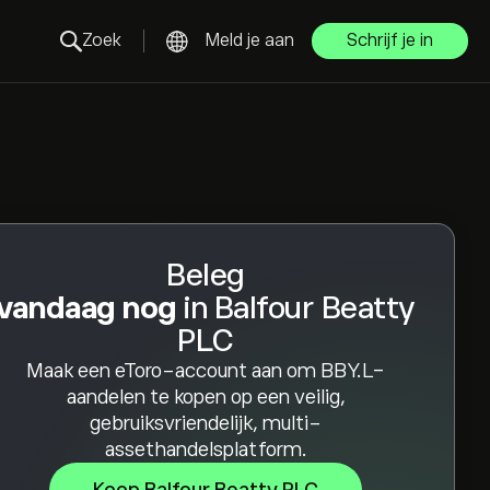
Zoek
Meld je aan
Schrijf je in
Beleg
vandaag nog
in Balfour Beatty
PLC
Maak een eToro-account aan om BBY.L-
aandelen te kopen op een veilig,
gebruiksvriendelijk, multi-
assethandelsplatform.