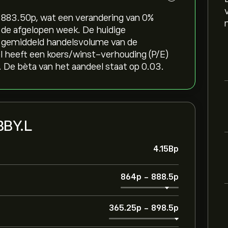
83.50‎p‎, wat een verandering van ‎0‎%
n de afgelopen week. De huidige
en gemiddeld handelsvolume van de
 heeft een koers/winst-verhouding (P/E)
 De bèta van het aandeel staat op 0.03.
 BBY.L
4.15B‎p‎
864‎p‎
-
888.5‎p‎
365.25‎p‎
-
898.5‎p‎