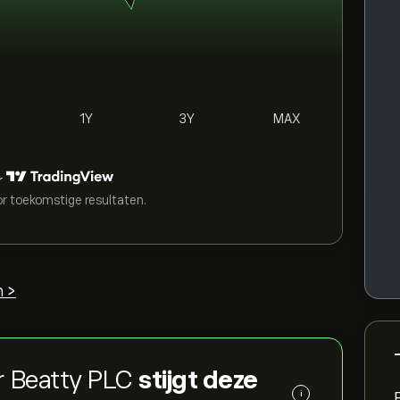
1Y
3Y
MAX
r
or toekomstige resultaten.
n >
r Beatty PLC
stijgt deze
i