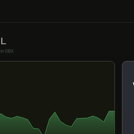
.L
•
in GBX