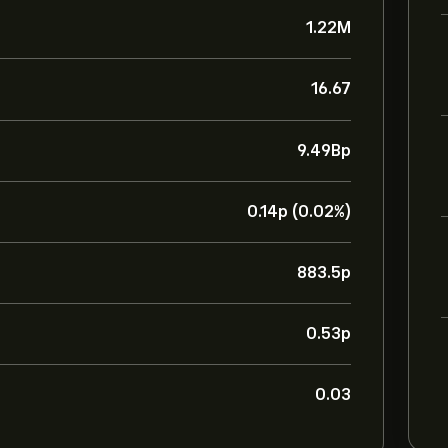
1.22M
16.67
9.49B‎p‎
0.14‎p‎ (0.02%)
883.5‎p‎
0.53‎p‎
0.03