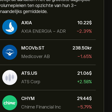
volumepieken ten opzichte van hun 3-
maandelijks gemiddelde.
AXIA
10.22‎$‎
AXIA ENERGIA - ADR
-2.39%
MCOVb.ST
238.50‎kr‎
Medicover AB
-1.65%
ATS.US
21.06‎$‎
ATS Corp
+2.58%
CHYM
29.44‎$‎
Chime Financial Inc
-5.79%