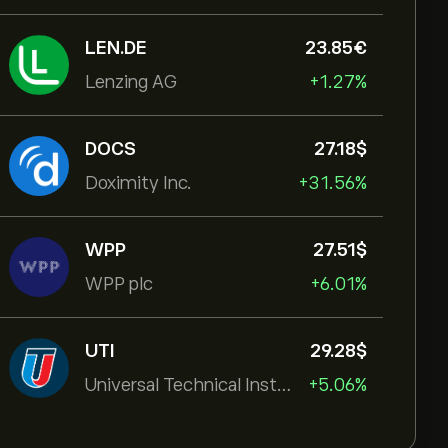
LEN.DE
23.85‎€‎
Lenzing AG
+1.27%
DOCS
27.18‎$‎
Doximity Inc.
+31.56%
WPP
27.51‎$‎
WPP plc
+6.01%
UTI
29.28‎$‎
Universal Technical Institut
+5.06%