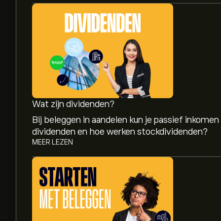
Wat zijn dividenden?
Bij beleggen in aandelen kun je passief inkomen
dividenden en hoe werken stockdividenden?
MEER LEZEN
De huidige koers van BBY.L is 883.50‎p‎.