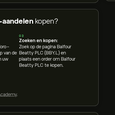
C-aandelen
kopen?
03
Zoeken en kopen:
Toro-
Zoek op de pagina Balfour
p van de
Beatty PLC (BBY.L) en
n uw
plaats een order om Balfour
Beatty PLC te kopen.
Academy
.