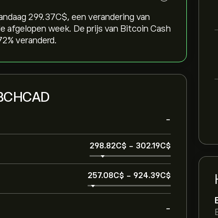
vandaag 299.37‎C$‎, een verandering van
 de afgelopen week. De prijs van Bitcoin Cash
72‎% veranderd.
n BCHCAD
-
298.82‎C$‎
-
302.19‎C$‎
257.08‎C$‎
-
924.39‎C$‎
-