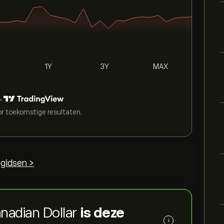
1Y
3Y
MAX
r
or toekomstige resultaten.
gidsen >
anadian Dollar
is deze
i