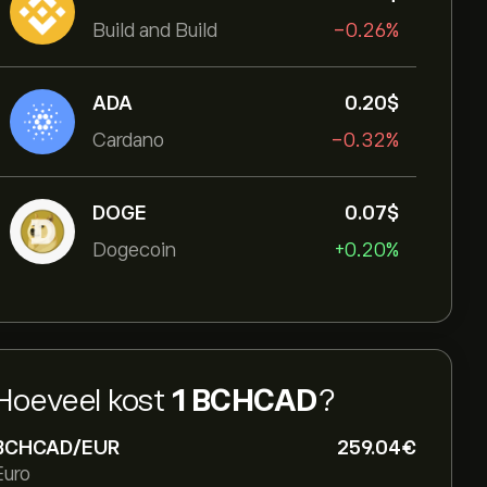
Build and Build
-0.26%
ADA
0.20‎$‎
Cardano
-0.32%
DOGE
0.07‎$‎
Dogecoin
+0.20%
Hoeveel kost
1 BCHCAD
?
BCHCAD/EUR
259.04‎€‎
Euro