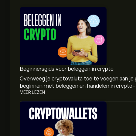
Beginnersgids voor beleggen in crypto
Overweeg je cryptovaluta toe te voegen aan je p
beginnen met beleggen en handelen in crypto-
MEER LEZEN
De huidige prijs van BCHCAD is 299.37‎C$‎