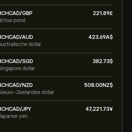
BCHCAD/GBP
221.89‎£‎
Britse pond
BCHCAD/AUD
423.69‎A$‎
Australische dollar
BCHCAD/SGD
382.73‎$‎
Singapore dollar
BCHCAD/NZD
508.00‎NZ$‎
Nieuw-Zeelandse dollar
BCHCAD/JPY
47,221.73‎¥‎
Japanse yen