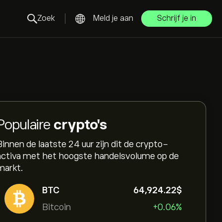
Zoek
Meld je aan
Schrijf je in
Populaire
crypto's
Binnen de laatste 24 uur zijn dit de crypto-
activa met het hoogste handelsvolume op de
markt.
BTC
64,924.22‎$‎
Bitcoin
+0.06%