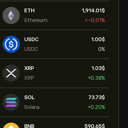
ETH
1,914.01‎$‎
Ethereum
‎>-‎0.01%
USDC
1.00‎$‎
USDC
0%
XRP
1.03‎$‎
XRP
+0.38%
SOL
73.73‎$‎
Solana
+0.20%
BNB
590.65‎$‎