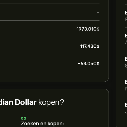
-
1973.01‎C$‎
117.43‎C$‎
-63.05‎C$‎
dian Dollar
kopen?
03
Zoeken en kopen: