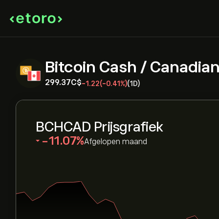
Bitcoin Cash / Canadian
299.37‎C$‎
-1.22
(-0.41%)
(1D)
BCHCAD Prijsgrafiek
‎-11.07‎
Afgelopen maand