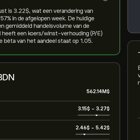
t is 3.22‎$‎, wat een verandering van
5.57‎% in de afgelopen week. De huidige
een gemiddeld handelsvolume van de
 heeft een koers/winst-verhouding (P/E)
 bèta van het aandeel staat op 1.05.
 BDN
562.14M‎$‎
3.15‎$‎
-
3.27‎$‎
2.46‎$‎
-
5.42‎$‎