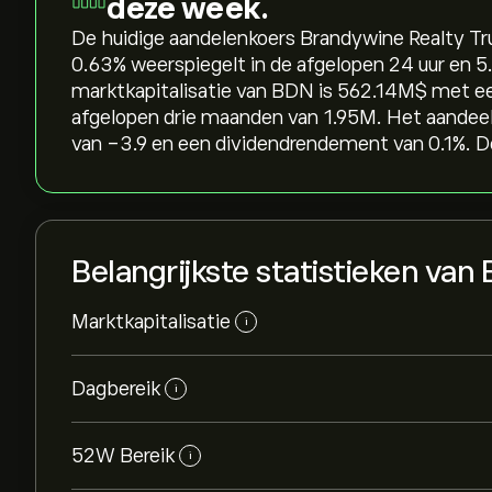
deze week.
De huidige aandelenkoers Brandywine Realty Trus
‎0.63‎% weerspiegelt in de afgelopen 24 uur en ‎
marktkapitalisatie van BDN is 562.14M‎$‎ met 
afgelopen drie maanden van 1.95M. Het aandeel
van -3.9 en een dividendrendement van 0.1%. De
Belangrijkste statistieken van
Marktkapitalisatie
i
Dagbereik
i
52W Bereik
i