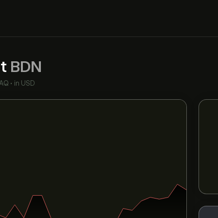
st
BDN
AQ
•
in USD