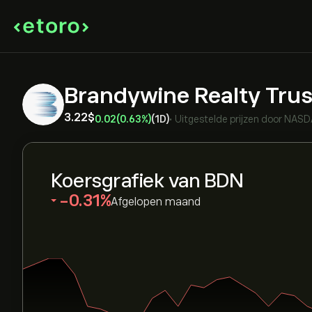
Brandywine Realty Tru
3.22‎$‎
0.02
(0.63%)
(1D)
•
Uitgestelde prijzen door
NASD
Koersgrafiek van BDN
‎-0.31‎
Afgelopen maand