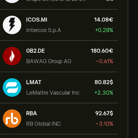
ICOS.MI
14.08‎€‎
Intercos S.p.A
+0.28%
0B2.DE
180.60‎€‎
BAWAG Group AG
-0.61%
LMAT
80.82‎$‎
LeMaitre Vascular Inc
+2.30%
RBA
92.67‎$‎
RB Global INC
-3.10%