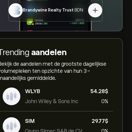
Brandywine Realty Trust
BDN
Trending
aandelen
Bekijk de aandelen met de grootste dagelijkse
volumepieken ten opzichte van hun 3-
maandelijks gemiddelde.
WLYB
54.28‎$‎
John Wiley & Sons Inc
0%
SIM
29.77‎$‎
Grupo Simec SAB de CV
0%