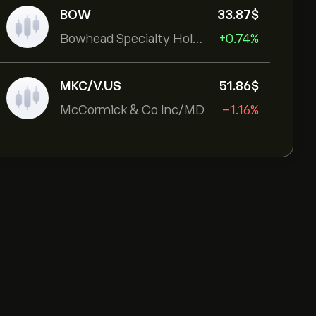
BOW
33.87‎$‎
Bowhead Specialty Holdings Inc
+0.74%
MKC/V.US
51.86‎$‎
McCormick & Co Inc/MD
-1.16%