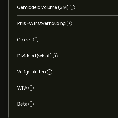
Gemiddeld volume (3M)
i
Prijs-Winstverhouding
i
Omzet
i
Dividend (winst)
i
Vorige sluiten
i
WPA
i
Beta
i