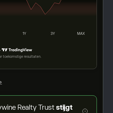
1Y
3Y
MAX
r
or toekomstige resultaten.
>
ywine Realty Trust
stijgt
i