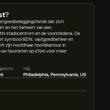
st
?
astgoedbeleggingsfonds dat zich
urt en het beheert van een
hetin stadscentrum en de voorstedena. De
met symbool BDN. vastgoedbeheer en
eft zijn hoofdhaar hoofdkantoor in
 uw favorieten op eToro voor meer
ericht
HQ
86
Philadelphia, Pennsylvania, US