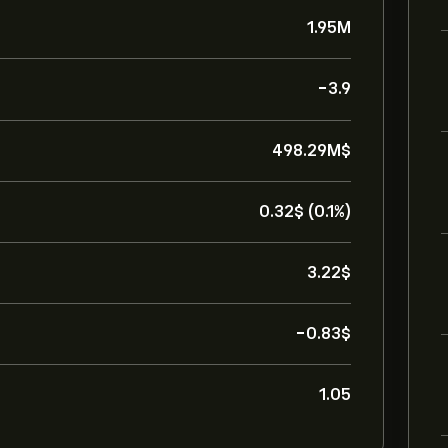
1.95M
-3.9
498.29M‎$‎
0.32‎$‎ (0.1%)
3.22‎$‎
-0.83‎$‎
1.05