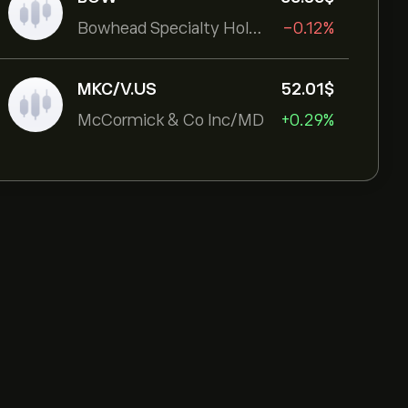
Bowhead Specialty Holdings Inc
-0.12%
MKC/V.US
52.01‎$‎
McCormick & Co Inc/MD
+0.29%