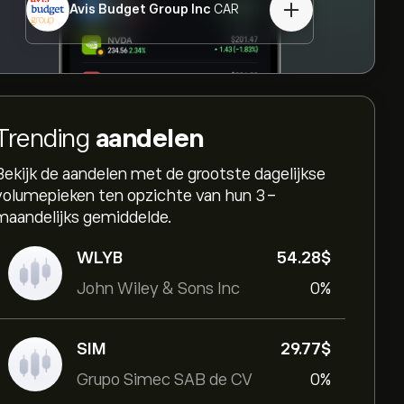
Avis Budget Group Inc
CAR
Trending
aandelen
Bekijk de aandelen met de grootste dagelijkse
volumepieken ten opzichte van hun 3-
maandelijks gemiddelde.
WLYB
54.28‎$‎
John Wiley & Sons Inc
0%
SIM
29.77‎$‎
Grupo Simec SAB de CV
0%