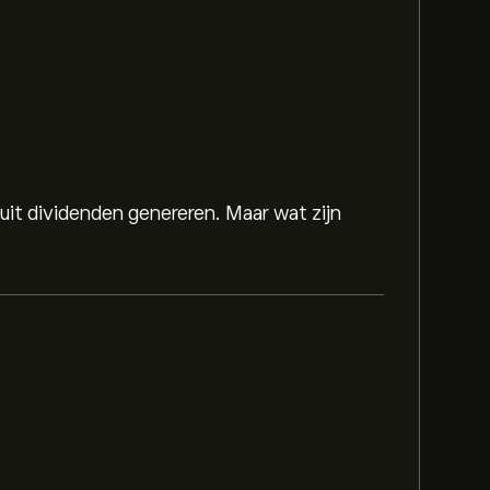
 uit dividenden genereren. Maar wat zijn
p Inc is 138.35‎$‎.
Meld je aan
bij eToro voor