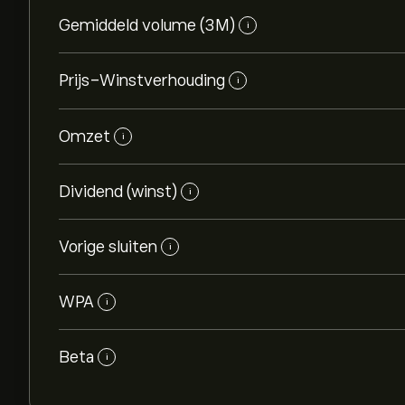
Gemiddeld volume (3M)
i
Prijs-Winstverhouding
i
Omzet
i
Dividend (winst)
i
Vorige sluiten
i
WPA
i
Beta
i