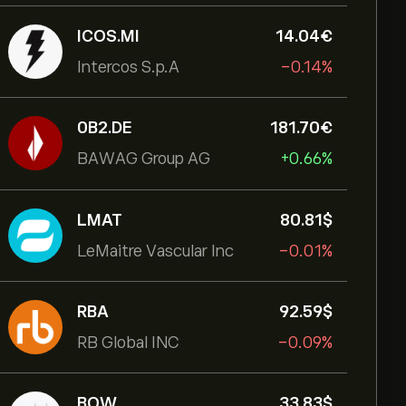
ICOS.MI
14.04‎€‎
Intercos S.p.A
-0.14%
0B2.DE
181.70‎€‎
BAWAG Group AG
+0.66%
LMAT
80.81‎$‎
LeMaitre Vascular Inc
-0.01%
RBA
92.59‎$‎
RB Global INC
-0.09%
BOW
33.83‎$‎