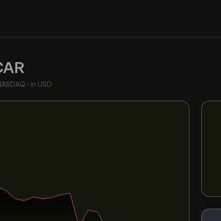
CAR
NASDAQ
•
in USD