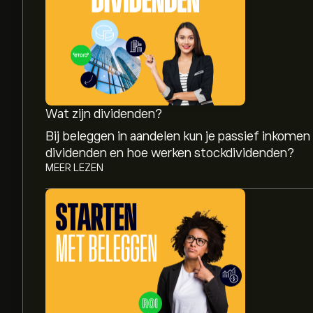
Wat zijn dividenden?
Bij beleggen in aandelen kun je passief inkomen
dividenden en hoe werken stockdividenden?
MEER LEZEN
De huidige koers van CAR is 138.35‎$‎.
Het gemiddelde koersdoel voor Avis Budget Grou