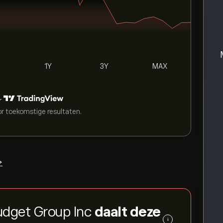
1Y
3Y
MAX
r
or toekomstige resultaten.
>
udget Group Inc
daalt deze
i