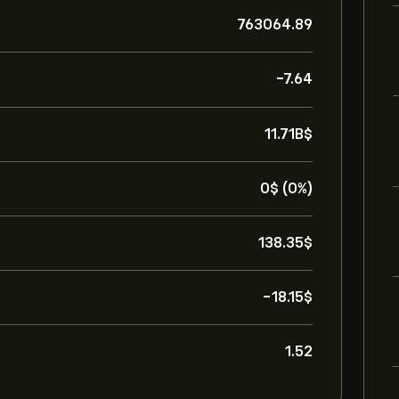
763064.89
-7.64
11.71B‎$‎
0‎$‎ (0%)
138.35‎$‎
-18.15‎$‎
1.52