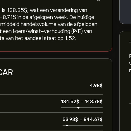
is 138.35‎$‎, wat een verandering van
‎-8.71‎% in de afgelopen week. De huidige
gemiddeld handelsvolume van de afgelopen
t een koers/winst-verhouding (P/E) van
a van het aandeel staat op 1.52.
 CAR
4.9B‎$‎
134.52‎$‎
-
143.78‎$‎
53.93‎$‎
-
844.67‎$‎