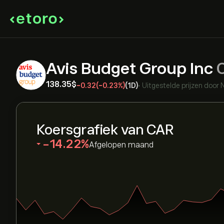
Avis Budget Group Inc
138.35‎$‎
-0.32
(-0.23%)
(1D)
•
Uitgestelde prijzen door
Koersgrafiek van CAR
‎-14.22‎
Afgelopen maand