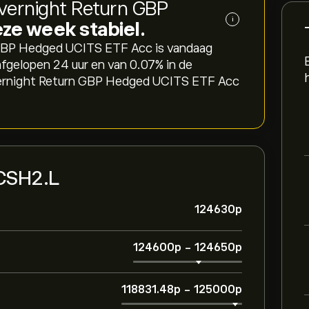
vernight Return GBP
i
eze week stabiel.
GBP Hedged UCITS ETF Acc is vandaag
afgelopen 24 uur en van ‎0.07‎% in de
vernight Return GBP Hedged UCITS ETF Acc
 CSH2.L
124630‎p‎
124600‎p‎
-
124650‎p‎
118831.48‎p‎
-
125000‎p‎