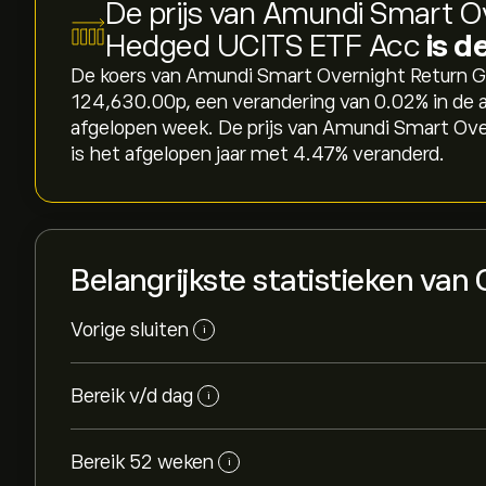
De prijs van Amundi Smart O
Hedged UCITS ETF Acc
is d
De koers van Amundi Smart Overnight Return 
124,630.00‎p‎, een verandering van ‎0.02‎% in de 
afgelopen week. De prijs van Amundi Smart O
is het afgelopen jaar met ‎4.47‎% veranderd.
Belangrijkste statistieken van
Vorige sluiten
i
Bereik v/d dag
i
Bereik 52 weken
i