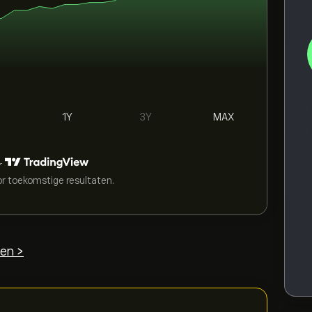
1Y
3Y
MAX
r
or toekomstige resultaten.
en >