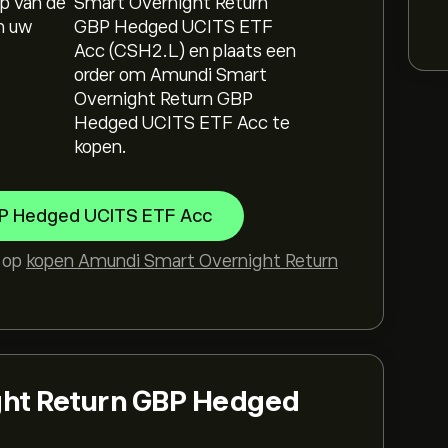
p van de
Smart Overnight Return
n uw
GBP Hedged UCITS ETF
Acc (CSH2.L) en plaats een
order om Amundi Smart
Overnight Return GBP
Hedged UCITS ETF Acc te
kopen.
BP Hedged UCITS ETF Acc
s op
kopen Amundi Smart Overnight Return
ght Return GBP Hedged