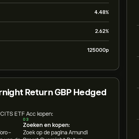
4.48%
2.62%
125000‎p‎
night Return GBP Hedged
CITS ETF Acc kopen:
03
Zoeken en kopen:
Toro-
Zoek op de pagina Amundi