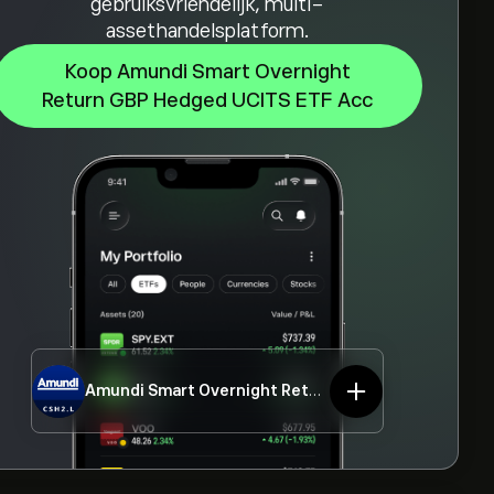
gebruiksvriendelijk, multi-
assethandelsplatform.
Koop Amundi Smart Overnight
Return GBP Hedged UCITS ETF Acc
Amundi Smart Overnight Return GBP Hedged UCITS ETF Acc