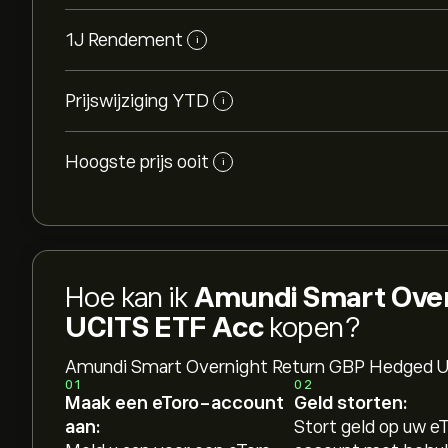
1J Rendement
i
Prijswijziging YTD
i
Hoogste prijs ooit
i
Hoe kan ik
Amundi Smart Over
UCITS ETF Acc
kopen?
Amundi Smart Overnight Return GBP Hedged U
01
02
Maak een eToro-account
Geld storten:
aan:
Stort geld op uw e