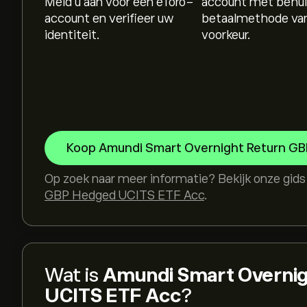
Meld u aan voor een eToro-
account met behul
account en verifieer uw
betaalmethode va
identiteit.
voorkeur.
Koop Amundi Smart Overnight Return G
Op zoek naar meer informatie? Bekijk onze gid
GBP Hedged UCITS ETF Acc
.
Wat is
Amundi Smart Overni
UCITS ETF Acc
?