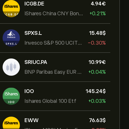
ICGB.DE
4.94‎€‎
iShares China CNY Bond UCITS ETF
+0.21%
SPXS.L
15.48‎$‎
Invesco S&P 500 UCITS ETF
-0.30%
SRIUC.PA
10.99‎€‎
BNP Paribas Easy EUR Corp Bond SRI Fossil Free Ult
+0.04%
IOO
145.24‎$‎
Ishares Global 100 Etf
+0.03%
EWW
76.63‎$‎