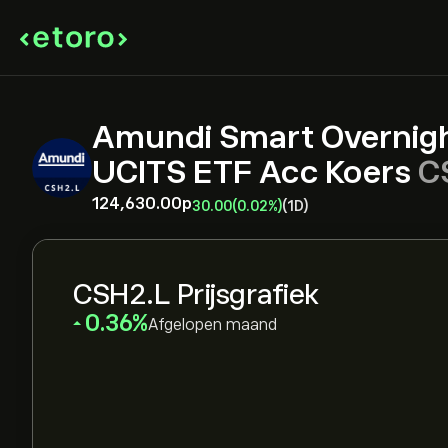
Amundi Smart Overnig
UCITS ETF Acc Koers
C
124,630.00‎p‎
30.00
(0.02%)
(1D)
CSH2.L Prijsgrafiek
‎0.36‎
Afgelopen maand