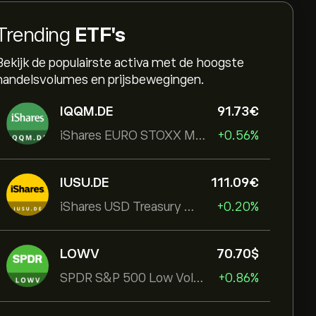
Trending
ETF's
Bekijk de populairste activa met de hoogste
handelsvolumes en prijsbewegingen.
IQQM.DE
91.73‎€‎
iShares EURO STOXX Mid UCITS ETF
+0.56%
IUSU.DE
111.09‎€‎
iShares USD Treasury Bond 1-3yr UCITS ETF
+0.20%
LOWV
70.70‎$‎
SPDR S&P 500 Low Volatility UCITS ETF
+0.86%