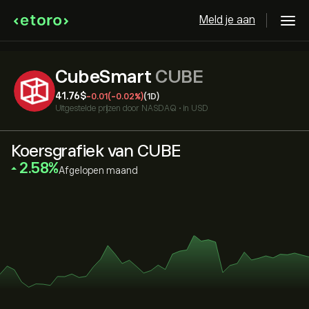
Meld je aan
CubeSmart
CUBE
41.76‎$‎
-0.01
(-0.02%)
(1D)
Uitgestelde prijzen door
NASDAQ
•
in USD
Koersgrafiek van CUBE
‎2.58‎
Afgelopen maand