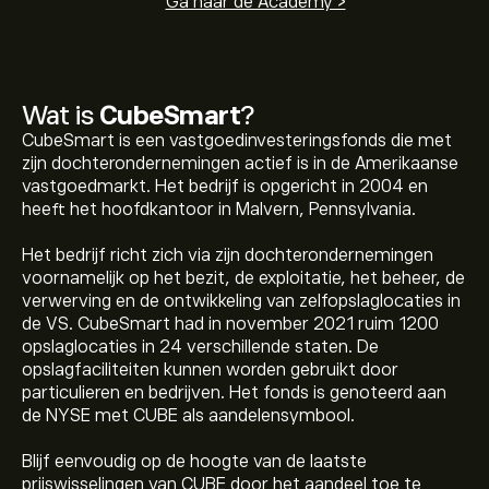
Ga naar de Academy >
Wat is
CubeSmart
?
CubeSmart is een vastgoedinvesteringsfonds die met
zijn dochterondernemingen actief is in de Amerikaanse
vastgoedmarkt. Het bedrijf is opgericht in 2004 en
heeft het hoofdkantoor in Malvern, Pennsylvania.
Het bedrijf richt zich via zijn dochterondernemingen
voornamelijk op het bezit, de exploitatie, het beheer, de
verwerving en de ontwikkeling van zelfopslaglocaties in
de VS. CubeSmart had in november 2021 ruim 1200
opslaglocaties in 24 verschillende staten. De
opslagfaciliteiten kunnen worden gebruikt door
particulieren en bedrijven. Het fonds is genoteerd aan
de NYSE met CUBE als aandelensymbool.
Blijf eenvoudig op de hoogte van de laatste
De huidige koers van CUBE is 41.76‎$‎.
prijswisselingen van CUBE door het aandeel toe te