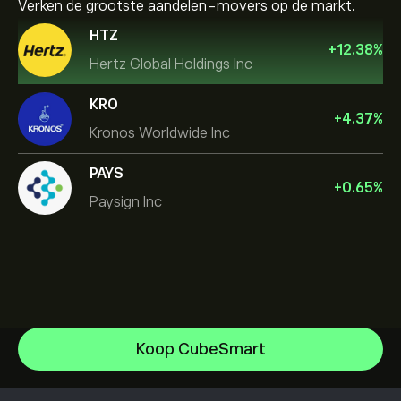
Verken de grootste aandelen-movers op de markt.
HTZ
+
12.38
%
Hertz Global Holdings Inc
KRO
+
4.37
%
Kronos Worldwide Inc
PAYS
+
0.65
%
Paysign Inc
NVIDIA Corporation
Koop CubeSmart
Amazon.com Inc
Helpcentrum
Microsoft