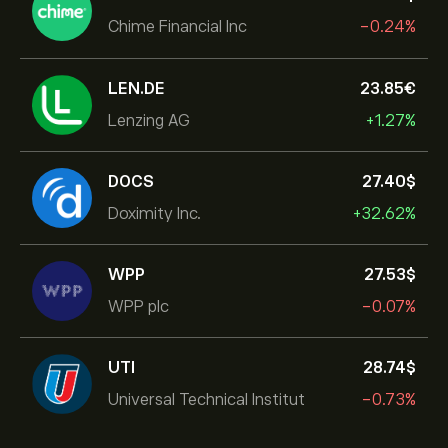
Chime Financial Inc
-0.24%
LEN.DE
23.85‎€‎
Lenzing AG
+1.27%
DOCS
27.40‎$‎
Doximity Inc.
+32.62%
WPP
27.53‎$‎
WPP plc
-0.07%
UTI
28.74‎$‎
Universal Technical Institut
-0.73%