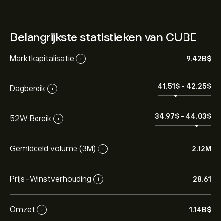
Belangrijkste statistieken van CUBE
Marktkapitalisatie
9.42B‎$‎
i
41.51‎$‎
-
42.25‎$‎
Dagbereik
i
34.97‎$‎
-
44.03‎$‎
52W Bereik
i
Gemiddeld volume (3M)
2.12M
i
Prijs-Winstverhouding
28.61
i
Omzet
1.14B‎$‎
i