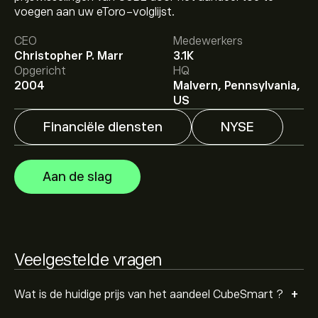
voegen aan uw eToro-volglijst.
CEO
Medewerkers
Het gemiddelde koersdoel voor CubeSmart is 41.76‎$‎.
Christopher P. Marr
3.1K
Meld je aan
bij eToro voor gedetailleerde
Opgericht
HQ
analistenvoorspellingen en koersdoelen.
2004
Malvern, Pennsylvania,
US
Analisten bieden voorspellingen voor CubeSmart
gebaseerd op markttrends, financiële rapporten en
Financiële diensten
NYSE
verwachte groei. Bekijk de meest recente voorspelling
voor toekomstige koersbewegingen.
De marktkapitalisatie van CubeSmart is 9.42B‎$‎
Aan de slag
Gebaseerd op aanbevelingen van 7 analisten voor
CUBE in de afgelopen 3 maanden, is de algemene
consensus Matige buy.
Veelgestelde vragen
+
Wat is de huidige prijs van het aandeel CubeSmart ?