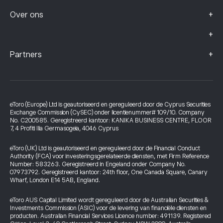
+
Over ons
+
+
Partners
eToro (Europe) Ltd is geautoriseerd en gereguleerd door de Cyprus Securities
Exchange Commission (CySEC) onder licentienummer# 109/10. Company
No. C200585. Geregistreerd kantoor: KANIKA BUSINESS CENTRE, FLOOR
7, 4 Profiti Ilia Germasogeia, 4046 Cyprus
eToro (UK) Ltd is geautoriseerd en gereguleerd door de Financial Conduct
Authority (FCA) voor investeringsgerelateerde diensten, met Firm Reference
Number: 583263. Geregistreerd in Engeland onder Company No.
07973792. Geregistreerd kantoor: 24th floor, One Canada Square, Canary
Wharf, London E14 5AB, England.
eToro AUS Capital Limited wordt gereguleerd door de Australian Securities &
Investments Commission (ASIC) voor de levering van financiële diensten en
producten. Australian Financial Services Licence number: 491139. Registered