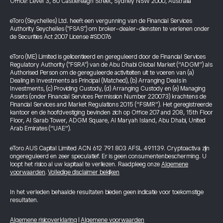
Office: Level 3, 60 Castlereagh Street, Sydney NSW 2000, Australia
eToro (Seychelles) Ltd. heeft een vergunning van de Financial Services
Authority Seychelles ("FSAS") om broker-dealer-diensten te verlenen onder
de Securities Act 2007 License #SD076
eToro (ME) Limited is gelicentieerd en gereguleerd door de Financial Services
Regulatory Authority ("FSRA") van de Abu Dhabi Global Market (“ADGM”) als
Authorised Person om de gereguleerde activiteiten uit te voeren van (a)
Dealing in Investments as Principal (Matched), (b) Arranging Deals in
Investments, (c) Providing Custody, (d) Arranging Custody en (e) Managing
Assets (onder Financial Services Permission Number 220073) krachtens de
Financial Services and Market Regulations 2015 (“FSMR”). Het geregistreerde
kantoor en de hoofdvestiging bevinden zich op Office 207 and 208, 15th Floor
Floor, Al Sarab Tower, ADGM Square, Al Maryah Island, Abu Dhabi, United
Arab Emirates (“UAE”).
eToro AUS Capital Limited ACN 612 791 803 AFSL 491139. Cryptoactiva zijn
ongereguleerd en zeer speculatief. Er is geen consumentenbescherming. U
loopt het risico al uw kapitaal te verliezen. Raadpleeg onze
Algemene
voorwaarden
.
Volledige disclaimer bekijken
In het verleden behaalde resultaten bieden geen indicatie voor toekomstige
resultaten.
Algemene risicoverklaring
|
Algemene voorwaarden