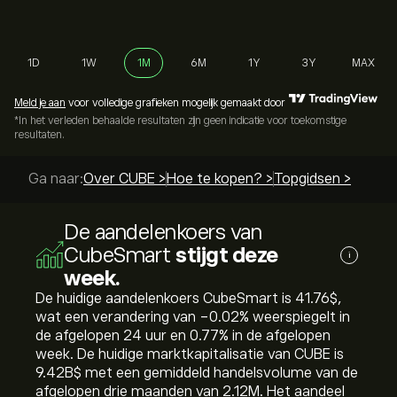
1D
1W
1M
6M
1Y
3Y
MAX
Meld je aan
voor volledige grafieken mogelijk gemaakt door
*In het verleden behaalde resultaten zijn geen indicatie voor toekomstige
resultaten.
Ga naar:
Over CUBE >
Hoe te kopen? >
Topgidsen >
De aandelenkoers van
CubeSmart
stijgt deze
i
week.
De huidige aandelenkoers CubeSmart is 41.76‎$‎,
wat een verandering van ‎-0.02‎% weerspiegelt in
de afgelopen 24 uur en ‎0.77‎% in de afgelopen
week. De huidige marktkapitalisatie van CUBE is
9.42B‎$‎ met een gemiddeld handelsvolume van de
afgelopen drie maanden van 2.12M. Het aandeel