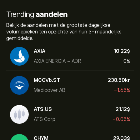
Trending
aandelen
Bekijk de aandelen met de grootste dagelijkse
volumepieken ten opzichte van hun 3-maandelijks
gemiddelde.
AXIA
10.22‎$‎
AXIA ENERGIA - ADR
0%
MCOVb.ST
238.50‎kr‎
Medicover AB
-1.65%
ATS.US
21.12‎$‎
ATS Corp
-0.05%
CHYM
29.03‎$‎