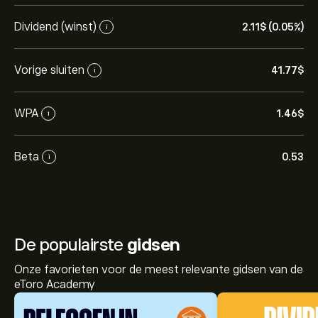
Dividend (winst)
2.11‎$‎ (0.05%)
i
Vorige sluiten
41.77‎$‎
i
WPA
1.46‎$‎
i
Beta
0.53
i
De populairste
gidsen
Onze favorieten voor de meest relevante gidsen van de
eToro Academy