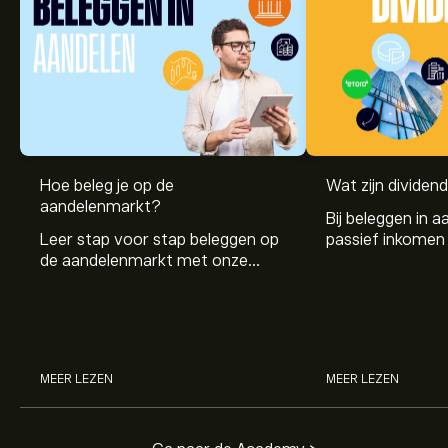
Hoe beleg je op de
Wat zijn dividen
aandelenmarkt?
Bij beleggen in a
Leer stap voor stap beleggen op
passief inkomen 
de aandelenmarkt met onze
genereren. Maar 
beginnersgids: begrijp hoe de
dividenden en h
markt werkt en doe vandaag je
stockdividenden
eerste investering.
MEER LEZEN
MEER LEZEN