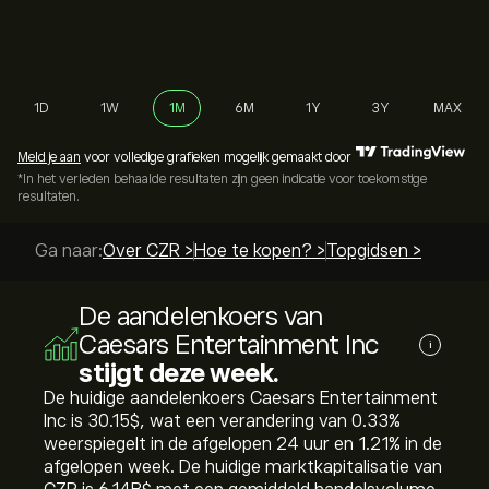
1D
1W
1M
6M
1Y
3Y
MAX
Meld je aan
voor volledige grafieken mogelijk gemaakt door
*In het verleden behaalde resultaten zijn geen indicatie voor toekomstige
resultaten.
Ga naar:
Over CZR >
Hoe te kopen? >
Topgidsen >
De aandelenkoers van
Caesars Entertainment Inc
i
stijgt deze week.
De huidige aandelenkoers Caesars Entertainment
Inc is 30.15‎$‎, wat een verandering van ‎0.33‎%
weerspiegelt in de afgelopen 24 uur en ‎1.21‎% in de
afgelopen week. De huidige marktkapitalisatie van