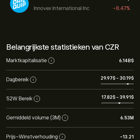
Innovex International Inc
-8.47%
Belangrijkste statistieken van CZR
Marktkapitalisatie
6.14B‎$‎
i
29.97‎$‎
-
30.19‎$‎
Dagbereik
i
17.82‎$‎
-
39.91‎$‎
52W Bereik
i
Gemiddeld volume (3M)
6.53M
i
Prijs-Winstverhouding
-13.21
i