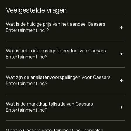
Veelgestelde vragen
Gebaseerd op aanbevelingen van 11 analisten voor CZR
in de afgelopen 3 maanden, is de algemene consensus
Hold.
Wat is de huidige prijs van het aandeel Caesars
+
Entertainment Inc ?
Wat is het toekomstige koersdoel van Caesars
+
Entertainment Inc?
Wat zijn de analistenvoorspellingen voor Caesars
+
Entertainment Inc?
Wat is de marktkapitalisatie van Caesars
+
Entertainment Inc?
Moet je Caesars Entertainment Inc-aandelen