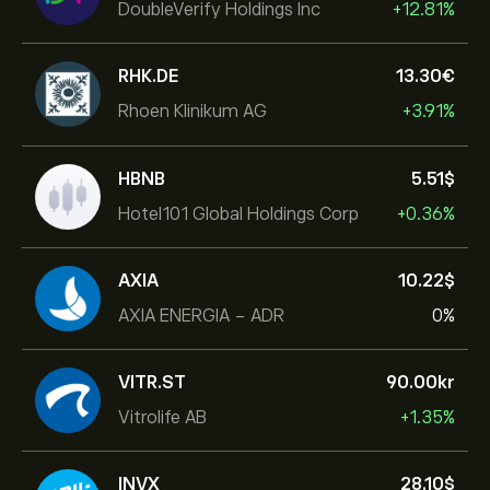
DoubleVerify Holdings Inc
+12.81%
RHK.DE
13.30‎€‎
Rhoen Klinikum AG
+3.91%
HBNB
5.51‎$‎
Hotel101 Global Holdings Corp
+0.36%
AXIA
10.22‎$‎
AXIA ENERGIA - ADR
0%
VITR.ST
90.00‎kr‎
Vitrolife AB
+1.35%
INVX
28.10‎$‎