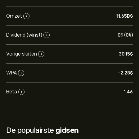
Omzet
11.65B‎$‎
i
Dividend (winst)
0‎$‎ (0%)
i
Vorige sluiten
30.15‎$‎
i
WPA
-2.28‎$‎
i
Beta
1.46
i
De populairste
gidsen