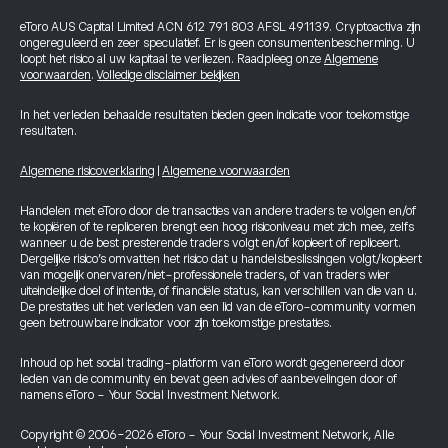
eToro AUS Capital Limited ACN 612 791 803 AFSL 491139. Cryptoactiva zijn
ongereguleerd en zeer speculatief. Er is geen consumentenbescherming. U
loopt het risico al uw kapitaal te verliezen. Raadpleeg onze
Algemene
voorwaarden
.
Volledige disclaimer bekijken
In het verleden behaalde resultaten bieden geen indicatie voor toekomstige
resultaten.
Algemene risicoverklaring
|
Algemene voorwaarden
Handelen met eToro door de transacties van andere traders te volgen en/of
te kopiëren of te repliceren brengt een hoog risiconiveau met zich mee, zelfs
wanneer u de best presterende traders volgt en/of kopieert of repliceert.
Dergelijke risico’s omvatten het risico dat u handelsbeslissingen volgt/kopieert
van mogelijk onervaren/niet-professionele traders, of van traders wier
uiteindelijke doel of intentie, of financiële status, kan verschillen van die van u.
De prestaties uit het verleden van een lid van de eToro-community vormen
geen betrouwbare indicator voor zijn toekomstige prestaties.
Inhoud op het social trading-platform van eToro wordt gegenereerd door
leden van de community en bevat geen advies of aanbevelingen door of
namens eToro - Your Social Investment Network.
Copyright © 2006-2026 eToro - Your Social Investment Network, Alle