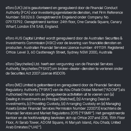
eToro (UK) Ltd is geautoriseerd en gereguleerd door de Financial Conduct
Authority (FCA) voor investeringsgerelateerde diensten, met Firm Reference
Number: 583263. Geregistreerd in Engeland onder Company No.
07973792. Geregistreerd kantoor: 24th floor, One Canada Square, Canary
Wharf, London E14 5AB, England.
eToro AUS Capital Limited wordt gereguleerd door de Australian Securities &
Investments Commission (ASIC) voor de levering van financiële diensten en
producten. Australian Financial Services Licence number: 491139. Registered
Office: Level 3, 60 Castlereagh Street, Sydney NSW 2000, Australia
eToro (Seychelles) Ltd. heeft een vergunning van de Financial Services
Authority Seychelles ("FSAS") om broker-dealer-diensten te verlenen onder
de Securities Act 2007 License #SD076
eToro (ME) Limited is gelicentieerd en gereguleerd door de Financial Services
Regulatory Authority ("FSRA") van de Abu Dhabi Global Market (“ADGM”) als
Authorised Person om de gereguleerde activiteiten uit te voeren van (a)
Dealing in Investments as Principal (Matched), (b) Arranging Deals in
Investments, (c) Providing Custody, (d) Arranging Custody en (e) Managing
Assets (onder Financial Services Permission Number 220073) krachtens de
Financial Services and Market Regulations 2015 (“FSMR”). Het geregistreerde
kantoor en de hoofdvestiging bevinden zich op Office 207 and 208, 15th Floor
Floor, Al Sarab Tower, ADGM Square, Al Maryah Island, Abu Dhabi, United
Arab Emirates (“UAE”).