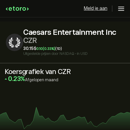
Meld je aan
Caesars Entertainment Inc
CZR
30.15‎$‎
0.10
(0.33%)
(1D)
Uitgestelde prijzen door
NASDAQ
•
in USD
Koersgrafiek van CZR
‎0.23‎
Afgelopen maand