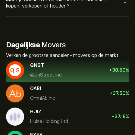
+
kopen, verkopen of houden?
Dagelijkse
Movers
Verken de grootste aandelen-movers op de markt.
QNST
+
38.50
%
QuinStreet Inc
OABI
+
37.50
%
OmniAb Inc
HUIZ
+
37.18
%
Huize Holding Ltd
EXFY