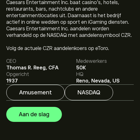
Caesars Entertainment Inc. baat casino's, hotels,
restaurants, bars, nachtclubs en andere
entertainmentlocaties uit. Daarnaast is het bedrijf
actief in online wedden op sport en iGaming diensten.
Caesars Entertainment Inc. aandelen worden
verhandeld op de NASDAQ met aandelensymbool CZR.
De huidige koers van CZR is 30.15‎$‎.
Volg de actuele CZR aandelenkoers op eToro.
CEO
Medewerkers
Het gemiddelde koersdoel voor Caesars Entertainment
Thomas R. Reeg, CFA
50K
Inc is 30.15‎$‎.
Meld je aan
bij eToro voor gedetailleerde
Opgericht
HQ
analistenvoorspellingen en koersdoelen.
1937
Reno, Nevada, US
Amusement
NASDAQ
Analisten bieden voorspellingen voor Caesars
Entertainment Inc gebaseerd op markttrends,
financiële rapporten en verwachte groei. Bekijk de
Aan de slag
meest recente voorspelling voor toekomstige
koersbewegingen.
De marktkapitalisatie van Caesars Entertainment Inc is
6.14B‎$‎