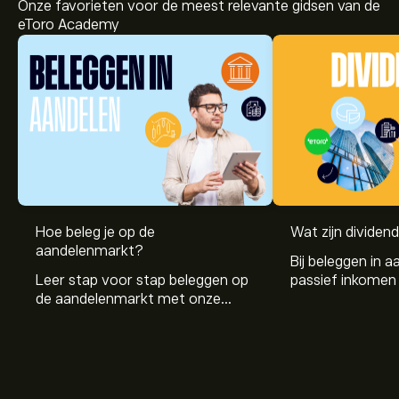
Onze favorieten voor de meest relevante gidsen van de
eToro Academy
Hoe beleg je op de
Wat zijn dividen
aandelenmarkt?
Bij beleggen in a
Leer stap voor stap beleggen op
passief inkomen 
de aandelenmarkt met onze
genereren. Maar 
beginnersgids: begrijp hoe de
dividenden en h
markt werkt en doe vandaag je
stockdividenden
eerste investering.