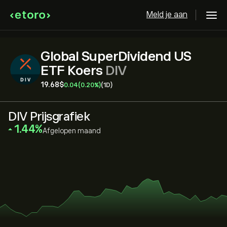
Meld je aan
Global SuperDividend US
ETF Koers
DIV
19.68‎$‎
0.04
(0.20%)
(1D)
DIV Prijsgrafiek
‎1.44‎
Afgelopen maand