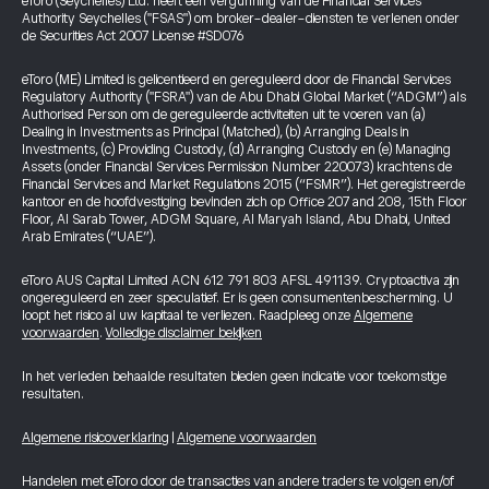
eToro (Seychelles) Ltd. heeft een vergunning van de Financial Services
Authority Seychelles ("FSAS") om broker-dealer-diensten te verlenen onder
de Securities Act 2007 License #SD076
eToro (ME) Limited is gelicentieerd en gereguleerd door de Financial Services
Regulatory Authority ("FSRA") van de Abu Dhabi Global Market (“ADGM”) als
Authorised Person om de gereguleerde activiteiten uit te voeren van (a)
Dealing in Investments as Principal (Matched), (b) Arranging Deals in
Investments, (c) Providing Custody, (d) Arranging Custody en (e) Managing
Assets (onder Financial Services Permission Number 220073) krachtens de
Financial Services and Market Regulations 2015 (“FSMR”). Het geregistreerde
kantoor en de hoofdvestiging bevinden zich op Office 207 and 208, 15th Floor
Floor, Al Sarab Tower, ADGM Square, Al Maryah Island, Abu Dhabi, United
Arab Emirates (“UAE”).
eToro AUS Capital Limited ACN 612 791 803 AFSL 491139. Cryptoactiva zijn
ongereguleerd en zeer speculatief. Er is geen consumentenbescherming. U
loopt het risico al uw kapitaal te verliezen. Raadpleeg onze
Algemene
voorwaarden
.
Volledige disclaimer bekijken
In het verleden behaalde resultaten bieden geen indicatie voor toekomstige
resultaten.
Algemene risicoverklaring
|
Algemene voorwaarden
Handelen met eToro door de transacties van andere traders te volgen en/of