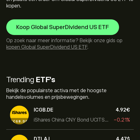
kopen.
Koop Global SuperDividend US ETF
Op zoek naar meer informatie? Bekijk onze gids op
kopen Global SuperDividend US ETF
.
Trending
ETF's
Bekijk de populairste activa met de hoogste
handelsvolumes en prijsbewegingen.
ICGB.DE
4.92‎€‎
iShares China CNY Bond UCITS ETF
-0.21%
DTLA.L
4.47‎$‎