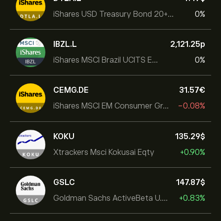
iShares USD Treasury Bond 20+yr UCITS ETF
0%
IBZL.L
2,121.25‎p‎
iShares MSCI Brazil UCITS ETF (Dist)
0%
CEMG.DE
31.57‎€‎
iShares MSCI EM Consumer Growth UCITS ETF
-0.08%
KOKU
135.29‎$‎
Xtrackers Msci Kokusai Eqty
+0.90%
GSLC
147.87‎$‎
Goldman Sachs ActiveBeta U.S. Large Cap Equity ETF
+0.83%