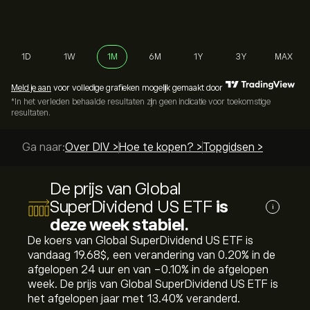
1D
1W
1M
6M
1Y
3Y
MAX
Meld je aan
voor volledige grafieken mogelijk gemaakt door
*In het verleden behaalde resultaten zijn geen indicatie voor toekomstige
resultaten.
Ga naar:
Over DIV >
Hoe te kopen? >
Topgidsen >
De prijs van Global
SuperDividend US ETF
is
i
deze week stabiel.
De koers van Global SuperDividend US ETF is
vandaag 19.68‎$‎, een verandering van ‎0.20‎% in de
afgelopen 24 uur en van ‎-0.10‎% in de afgelopen
week. De prijs van Global SuperDividend US ETF is
het afgelopen jaar met ‎13.40‎% veranderd.