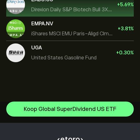
+
5.69
%
Direxion Daily S&P Biotech Bull 3X ETF
EMPA.NV
+
3.81
%
iShares MSCI EMU Paris-Aligd Clmt UCITS ETF EUR A
UGA
+
0.30
%
United States Gasoline Fund
Invesco S&P 500 Equal Weight ETF
Koop Global SuperDividend US ETF
iShares $ Treasury Bond 0-1yr UCITS ETF
Helpcentrum
SS SPDR S&P 500 UCITS ETF
Hoe te Storten
Hoe CopyTrading werkt
VanEck Semiconductor UCITS ETF
Hoe op te nemen