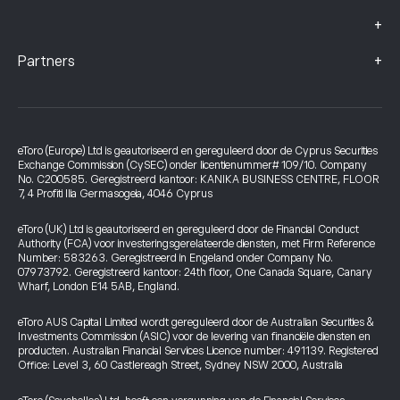
+
+
Partners
eToro (Europe) Ltd is geautoriseerd en gereguleerd door de Cyprus Securities
Exchange Commission (CySEC) onder licentienummer# 109/10. Company
No. C200585. Geregistreerd kantoor: KANIKA BUSINESS CENTRE, FLOOR
7, 4 Profiti Ilia Germasogeia, 4046 Cyprus
eToro (UK) Ltd is geautoriseerd en gereguleerd door de Financial Conduct
Authority (FCA) voor investeringsgerelateerde diensten, met Firm Reference
Number: 583263. Geregistreerd in Engeland onder Company No.
07973792. Geregistreerd kantoor: 24th floor, One Canada Square, Canary
Wharf, London E14 5AB, England.
eToro AUS Capital Limited wordt gereguleerd door de Australian Securities &
Investments Commission (ASIC) voor de levering van financiële diensten en
producten. Australian Financial Services Licence number: 491139. Registered
Office: Level 3, 60 Castlereagh Street, Sydney NSW 2000, Australia