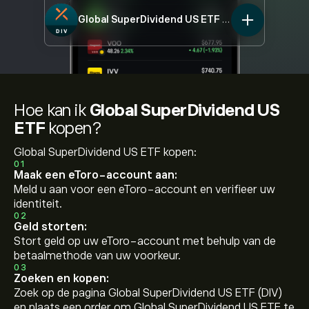
Global SuperDividend US ETF
DIV
Hoe kan ik
Global SuperDividend US
ETF
kopen?
Global SuperDividend US ETF kopen:
01
Maak een eToro-account aan:
Meld u aan voor een eToro-account en verifieer uw
identiteit.
02
Geld storten:
Stort geld op uw eToro-account met behulp van de
betaalmethode van uw voorkeur.
03
Zoeken en kopen:
Zoek op de pagina Global SuperDividend US ETF (DIV)
en plaats een order om Global SuperDividend US ETF te