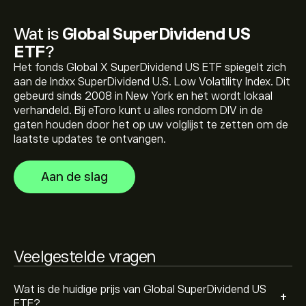
De huidige prijs van DIV is 19.68‎$‎
Wat is
Global SuperDividend US
ETF
?
Het fonds Global X SuperDividend US ETF spiegelt zich
De recordhoogte van Global SuperDividend US ETF is
aan de Indxx SuperDividend U.S. Low Volatility Index. Dit
21.81‎$‎
gebeurd sinds 2008 in New York en het wordt lokaal
verhandeld. Bij eToro kunt u alles rondom DIV in de
gaten houden door het op uw volglijst te zetten om de
Selecteer het "1D" of "1W" tijdsbestek op de eToro
laatste updates te ontvangen.
grafiek en zoom uit om de historische prijsbewegingen
te zien van Global SuperDividend US ETF. De prijs van
Aan de slag
Global SuperDividend US ETF lag het afgelopen jaar
Als je DIV wilt kopen, ga je naar de pagina "Global
tussen 2.33‎$‎
SuperDividend US ETF (DIV)" op de eToro-website.
Zodra je een account hebt aangemaakt en geld hebt
gestort, klik je op de knop ‘Handelen’ en bepaal je
hoeveel Global SuperDividend US ETF je wilt kopen. Je
Veelgestelde vragen
kunt ook een order plaatsen waarbij DIV in de toekomst
tegen een specifieke prijs wordt gekocht.
Wat is de huidige prijs van Global SuperDividend US
+
ETF?