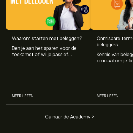
Waarom starten met beleggen?
Onmisbare term
beleggers
Ben je aan het sparen voor de
toekomst of wil je passief
Kennis van beleg
inkomen opbouwen? Beleggen
cruciaal om je fi
helpt je op weg naar financiële
te bereiken. In di
groei en onafhankelijkheid.
de belangrijkste
eenvoudig en begri
MEER LEZEN
MEER LEZEN
Ga naar de Academy >