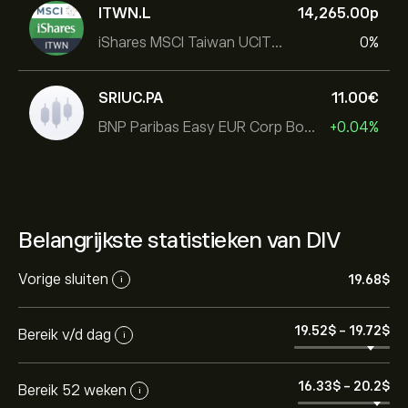
ITWN.L
14,265.00‎p‎
iShares MSCI Taiwan UCITS ETF
0%
SRIUC.PA
11.00‎€‎
BNP Paribas Easy EUR Corp Bond SRI Fossil Free Ult
+0.04%
Belangrijkste statistieken van DIV
Vorige sluiten
19.68‎$‎
i
19.52‎$‎
-
19.72‎$‎
Bereik v/d dag
i
16.33‎$‎
-
20.2‎$‎
Bereik 52 weken
i