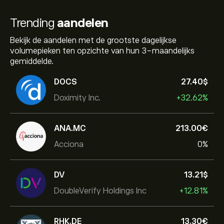
Trending
aandelen
Bekijk de aandelen met de grootste dagelijkse
volumepieken ten opzichte van hun 3-maandelijks
gemiddelde.
DOCS
27.40‎$‎
Doximity Inc.
+32.62%
ANA.MC
213.00‎€‎
Acciona
0%
DV
13.21‎$‎
DoubleVerify Holdings Inc
+12.81%
RHK.DE
13.30‎€‎