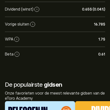
Dividend (winst)
0.65‎$‎ (0.04%)
i
Vorige sluiten
16.78‎$‎
i
WPA
1.7‎$‎
i
Beta
0.61
i
De populairste
gidsen
Onze favorieten voor de meest relevante gidsen van de
eToro Academy