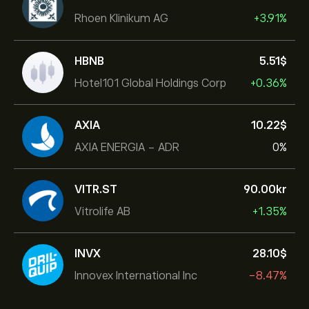
Rhoen Klinikum AG
+3.91%
HBNB
5.51‎$‎
Hotel101 Global Holdings Corp
+0.36%
AXIA
10.22‎$‎
AXIA ENERGIA - ADR
0%
VITR.ST
90.00‎kr‎
Vitrolife AB
+1.35%
INVX
28.10‎$‎
Innovex International Inc
-8.47%