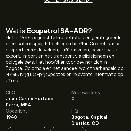
Ga naar de Academy >
Wat is
Ecopetrol SA-ADR
?
Het in 1948 opgerichte Ecopetrol is een geïntegreerde
oliemaatschappij dat belangen heeft in Colombiaanse
olieproducerende velden, raffinaderijen, havens voor
export, import en het transport via pijpleidingen en
polygeleiders. Het hoofdkantoor bevindt zich in
Bogota, Colombia en het aandeel wordt verhandeld op
NYSE. Krijg EC-prijsupdates en relevante informatie op
Etoro.
De huidige koers van EC is 16.78‎$‎.
CEO
Medewerkers
Juan Carlos Hurtado
0
Parra, MBA
Het gemiddelde koersdoel voor Ecopetrol SA-ADR is
Opgericht
HQ
16.78‎$‎.
Meld je aan
bij eToro voor gedetailleerde
1948
Bogota, Capital
analistenvoorspellingen en koersdoelen.
District, CO