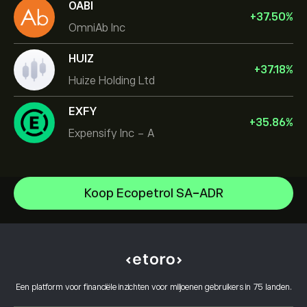
OABI
+
37.50
%
OmniAb Inc
HUIZ
+
37.18
%
Huize Holding Ltd
EXFY
+
35.86
%
Expensify Inc - A
Celestica Inc
Koop Ecopetrol SA-ADR
Apple
Helpcentrum
Alphabet
Hoe te Storten
Hoe CopyTrading werkt
Meta Platforms Inc
Hoe op te nemen
Verantwoord handelen
Microsoft
Waarom kiezen voor eToro
Open een account
Wat is hefboomwerking en marge
Amazon.com Inc
Een platform voor financiële inzichten voor miljoenen gebruikers in 75 landen.
eToro Reviews
Hoe u uw account kunt verifiëren
Cookiebeleid
Kopen en verkopen uitgelegd