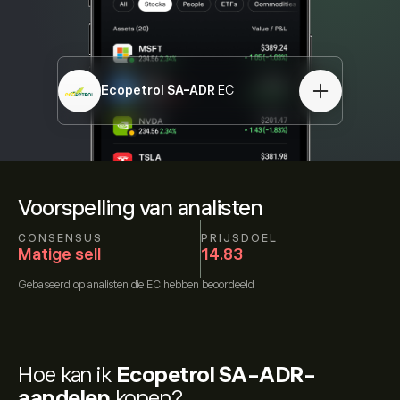
Ecopetrol SA-ADR
EC
Voorspelling van analisten
CONSENSUS
PRIJSDOEL
Matige sell
14.83
Gebaseerd op
analisten die
EC
hebben beoordeeld
Hoe kan ik
Ecopetrol SA-ADR-
aandelen
kopen?