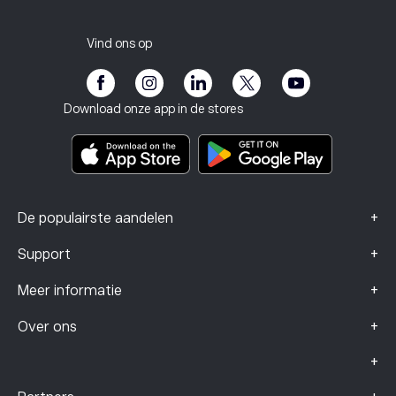
Carrières
Klantenservice
Privacybeleid
Belastingrapport
Nodig een vriend uit
Onze kantoren
Kwetsbaarheid van de klant
Regelgeving
Vind ons op
eToro Academie
Affiliate programma
Toegankelijkheid
Risicomelding
eToro Club
Impressum
Algemene voorwaarden
Beleggingsverzekering
Download onze app in de stores
Documenten met belangrijke informatie
Smart Portfolios
Klachtengegevens (FCA-klanten)
+
De populairste aandelen
+
Support
+
Meer informatie
+
Over ons
+