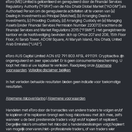
eToro (ME) Limited is gelicentieerd en gereguleerd door de Financial Services
Regulatory Authority ("FSRA") van de Abu Dhabi Global Market (“ADGM”) als
Authorised Person om de gereguleerde activiteiten uit te voeren van (a)
Dealing in Investments as Principal (Matched), (b) Arranging Deals in
Investments, (c) Providing Custody, (d) Arranging Custody en (e) Managing
Assets (onder Financial Services Permission Number 220073) krachtens de
Financial Services and Market Regulations 2015 (“FSMR”). Het geregistreerde
kantoor en de hoofdvestiging bevinden zich op Office 207 and 208, 15th Floor
Floor, Al Sarab Tower, ADGM Square, Al Maryah Island, Abu Dhabi, United
Arab Emirates (“UAE”).
eToro AUS Capital Limited ACN 612 791 803 AFSL 491139. Cryptoactiva zijn
ongereguleerd en zeer speculatief. Er is geen consumentenbescherming. U
loopt het risico al uw kapitaal te verliezen. Raadpleeg onze
Algemene
voorwaarden
.
Volledige disclaimer bekijken
In het verleden behaalde resultaten bieden geen indicatie voor toekomstige
resultaten.
Algemene risicoverklaring
|
Algemene voorwaarden
Handelen met eToro door de transacties van andere traders te volgen en/of
te kopiëren of te repliceren brengt een hoog risiconiveau met zich mee, zelfs
wanneer u de best presterende traders volgt en/of kopieert of repliceert.
Dergelijke risico’s omvatten het risico dat u handelsbeslissingen volgt/kopieert
van mogelijk onervaren/niet-professionele traders, of van traders wier