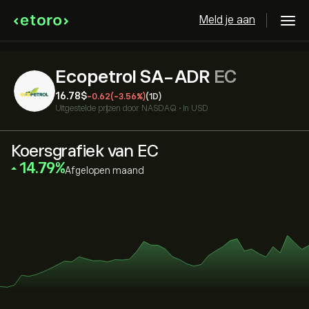
Meld je aan
Ecopetrol SA-ADR
EC
16.78‎$‎
-0.62
(-3.56%)
(1D)
Uitgestelde prijzen door
NASDAQ
•
in USD
Koersgrafiek van EC
‎14.79‎
Afgelopen maand