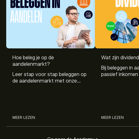
Hoe beleg je op de
Wat zijn dividen
aandelenmarkt?
Bij beleggen in a
Leer stap voor stap beleggen op
passief inkomen 
de aandelenmarkt met onze
genereren. Maar 
beginnersgids: begrijp hoe de
dividenden en h
markt werkt en doe vandaag je
stockdividenden
eerste investering.
MEER LEZEN
MEER LEZEN