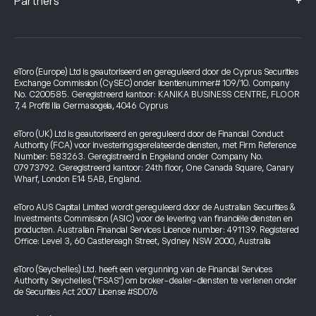
+
Partners
eToro (Europe) Ltd is geautoriseerd en gereguleerd door de Cyprus Securities
Exchange Commission (CySEC) onder licentienummer# 109/10. Company
No. C200585. Geregistreerd kantoor: KANIKA BUSINESS CENTRE, FLOOR
7, 4 Profiti Ilia Germasogeia, 4046 Cyprus
eToro (UK) Ltd is geautoriseerd en gereguleerd door de Financial Conduct
Authority (FCA) voor investeringsgerelateerde diensten, met Firm Reference
Number: 583263. Geregistreerd in Engeland onder Company No.
07973792. Geregistreerd kantoor: 24th floor, One Canada Square, Canary
Wharf, London E14 5AB, England.
eToro AUS Capital Limited wordt gereguleerd door de Australian Securities &
Investments Commission (ASIC) voor de levering van financiële diensten en
producten. Australian Financial Services Licence number: 491139. Registered
Office: Level 3, 60 Castlereagh Street, Sydney NSW 2000, Australia
eToro (Seychelles) Ltd. heeft een vergunning van de Financial Services
Authority Seychelles ("FSAS") om broker-dealer-diensten te verlenen onder
de Securities Act 2007 License #SD076