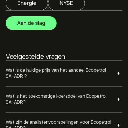
Energie
NYSE
Analisten bieden voorspellingen voor Ecopetrol SA-ADR
gebaseerd op markttrends, financiële rapporten en
verwachte groei. Bekijk de meest recente voorspelling
Aan de slag
voor toekomstige koersbewegingen.
De marktkapitalisatie van Ecopetrol SA-ADR is 34.5B‎$‎
Veelgestelde vragen
Gebaseerd op aanbevelingen van 3 analisten voor EC in
de afgelopen 3 maanden, is de algemene consensus
Matige sell.
Wat is de huidige prijs van het aandeel Ecopetrol
+
SA-ADR ?
Wat is het toekomstige koersdoel van Ecopetrol
+
SA-ADR?
Wat zijn de analistenvoorspellingen voor Ecopetrol
+