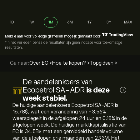
1D
1W
1M
6M
1Y
3Y
MAX
Meld je aan
voor volledige grafieken mogelijk gemaakt door
*In het verleden behaalde resultaten zijn geen indicatie voor toekomstige
resultaten.
Ga naar:
Over EC >
Hoe te kopen? >
Topgidsen >
De aandelenkoers van
Ecopetrol SA-ADR
is deze
i
week stabiel.
De huidige aandelenkoers Ecopetrol SA-ADR is
16.78‎$‎, wat een verandering van ‎-3.56‎%
weerspiegelt in de afgelopen 24 uur en ‎0.18‎% in de
afgelopen week. De huidige marktkapitalisatie van
EC is 34.5B‎$‎ met een gemiddeld handelsvolume
van de afgelopen drie maanden van 2.93M. Het