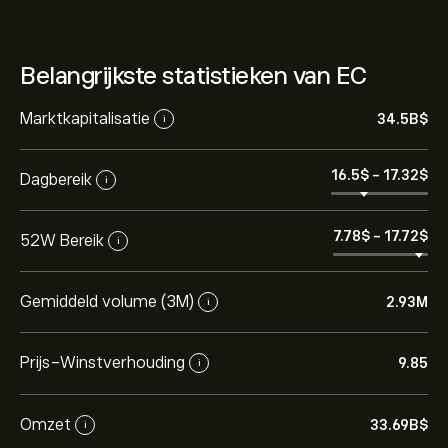
Belangrijkste statistieken van EC
Marktkapitalisatie
34.5B‎$‎
i
16.5‎$‎
-
17.32‎$‎
Dagbereik
i
7.78‎$‎
-
17.72‎$‎
52W Bereik
i
Gemiddeld volume (3M)
2.93M
i
Prijs-Winstverhouding
9.85
i
Omzet
33.69B‎$‎
i