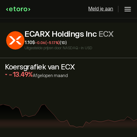
Meld je aan
ECARX Holdings Inc
ECX
1.10‎$‎
-0.06
(-5.17%)
(1D)
Uitgestelde prijzen door
NASDAQ
•
in USD
Koersgrafiek van ECX
‎-13.49‎
Afgelopen maand