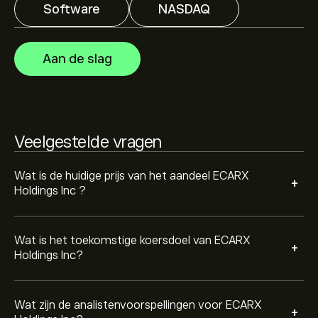
Software
NASDAQ
Analisten bieden voorspellingen voor ECARX Holdings
Inc gebaseerd op markttrends, financiële rapporten en
verwachte groei. Bekijk de meest recente voorspelling
Aan de slag
voor toekomstige koersbewegingen.
De marktkapitalisatie van ECARX Holdings Inc is
392.42M‎$‎
Veelgestelde vragen
Wat is de huidige prijs van het aandeel ECARX
+
Holdings Inc ?
Wat is het toekomstige koersdoel van ECARX
+
Holdings Inc?
Wat zijn de analistenvoorspellingen voor ECARX
+