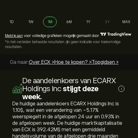
1D
1W
1M
6M
1Y
3Y
MAX
Meld je aan
voor volledige grafieken mogelijk gemaakt door
*In het verleden behaalde resultaten zijn geen indicatie voor toekomstige
resultaten.
Ga naar:
Over ECX >
Hoe te kopen? >
Topgidsen >
De aandelenkoers van ECARX
Holdings Inc
stijgt deze
i
week.
De huidige aandelenkoers ECARX Holdings Inc is
1.10‎$‎, wat een verandering van ‎-5.17‎%
weerspiegelt in de afgelopen 24 uur en ‎0.93‎% in
de afgelopen week. De huidige marktkapitalisatie
van ECX is 392.42M‎$‎ met een gemiddeld
handelsvolume van de afgelopen drie maanden