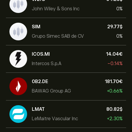
John Wiley & Sons Inc
0%
SIM
29.77‎$‎
Grupo Simec SAB de CV
0%
ICOS.MI
14.04‎€‎
Intercos S.p.A
-0.14%
0B2.DE
181.70‎€‎
BAWAG Group AG
+0.66%
LMAT
80.82‎$‎
LeMaitre Vascular Inc
+2.30%