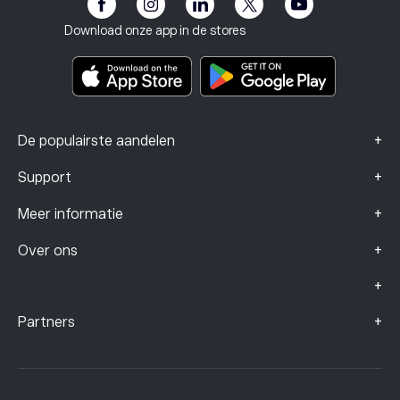
Impressum
Algemene voorwaarden
Beleggingsverzekering
Download onze app in de stores
Documenten met belangrijke informatie
Smart Portfolios
Klachtengegevens (FCA-klanten)
+
De populairste aandelen
+
Support
+
Meer informatie
+
Over ons
+
+
Partners