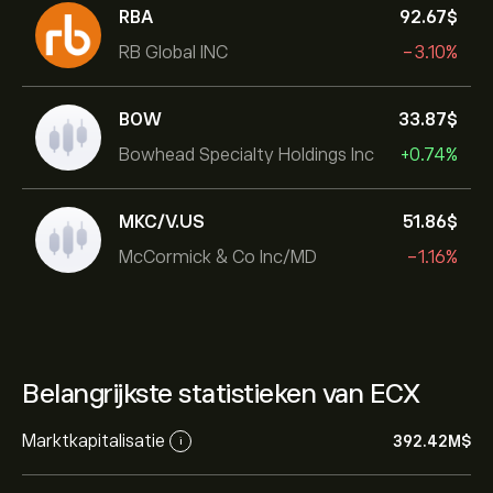
RBA
92.67‎$‎
RB Global INC
-3.10%
BOW
33.87‎$‎
Bowhead Specialty Holdings Inc
+0.74%
MKC/V.US
51.86‎$‎
McCormick & Co Inc/MD
-1.16%
Belangrijkste statistieken van ECX
Marktkapitalisatie
392.42M‎$‎
i