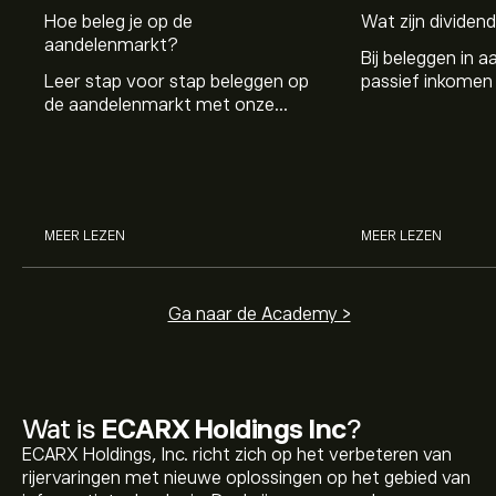
Hoe beleg je op de
Wat zijn dividen
aandelenmarkt?
Bij beleggen in a
Leer stap voor stap beleggen op
passief inkomen 
de aandelenmarkt met onze
genereren. Maar 
beginnersgids: begrijp hoe de
dividenden en h
markt werkt en doe vandaag je
stockdividenden
eerste investering.
MEER LEZEN
MEER LEZEN
Ga naar de Academy >
Wat is
ECARX Holdings Inc
?
ECARX Holdings, Inc. richt zich op het verbeteren van
rijervaringen met nieuwe oplossingen op het gebied van