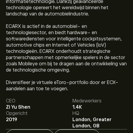
informatietechnologie. Dankzij geavanceerde
technologie opereert het wereldwijd binnen het
landschap van de automobielindustrie.
ECARX is actief in de automobiel- en
technologiesector, en biedt hardware- en
softwarediensten voor intelligente cockpitsystemen,
automotive chips en Internet of Vehicles (IoV)
technologieën. ECARX onderhoudt strategische
partnerschappen met opmerkelijke spelers in de sector
zoals Mobileye om bij te dragen aan de ontwikkeling van
de technologische omgeving.
Diversifieer je virtuele eToro-portfolio door er ECX-
De huidige koers van ECX is 1.10‎$‎.
aandelen aan toe te voegen.
CEO
Medewerkers
Zi Yu Shen
1.4K
Het gemiddelde koersdoel voor ECARX Holdings Inc is
Opgericht
HQ
1.10‎$‎.
Meld je aan
bij eToro voor gedetailleerde
2019
London, Greater
analistenvoorspellingen en koersdoelen.
London, GB