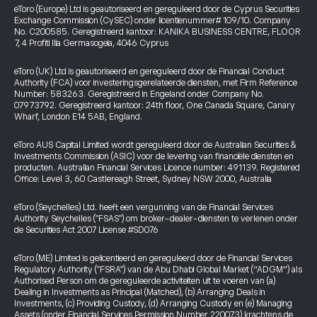
eToro (Europe) Ltd is geautoriseerd en gereguleerd door de Cyprus Securities
Exchange Commission (CySEC) onder licentienummer# 109/10. Company
No. C200585. Geregistreerd kantoor: KANIKA BUSINESS CENTRE, FLOOR
7, 4 Profiti Ilia Germasogeia, 4046 Cyprus
eToro (UK) Ltd is geautoriseerd en gereguleerd door de Financial Conduct
Authority (FCA) voor investeringsgerelateerde diensten, met Firm Reference
Number: 583263. Geregistreerd in Engeland onder Company No.
07973792. Geregistreerd kantoor: 24th floor, One Canada Square, Canary
Wharf, London E14 5AB, England.
eToro AUS Capital Limited wordt gereguleerd door de Australian Securities &
Investments Commission (ASIC) voor de levering van financiële diensten en
producten. Australian Financial Services Licence number: 491139. Registered
Office: Level 3, 60 Castlereagh Street, Sydney NSW 2000, Australia
eToro (Seychelles) Ltd. heeft een vergunning van de Financial Services
Authority Seychelles ("FSAS") om broker-dealer-diensten te verlenen onder
de Securities Act 2007 License #SD076
eToro (ME) Limited is gelicentieerd en gereguleerd door de Financial Services
Regulatory Authority ("FSRA") van de Abu Dhabi Global Market (“ADGM”) als
Authorised Person om de gereguleerde activiteiten uit te voeren van (a)
Dealing in Investments as Principal (Matched), (b) Arranging Deals in
Investments, (c) Providing Custody, (d) Arranging Custody en (e) Managing
Assets (onder Financial Services Permission Number 220073) krachtens de