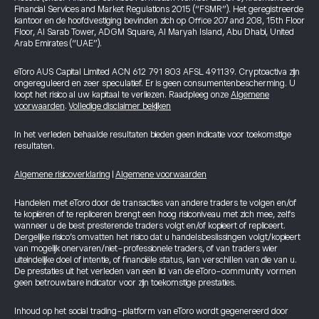
Financial Services and Market Regulations 2015 (“FSMR”). Het geregistreerde
kantoor en de hoofdvestiging bevinden zich op Office 207 and 208, 15th Floor
Floor, Al Sarab Tower, ADGM Square, Al Maryah Island, Abu Dhabi, United
Arab Emirates (“UAE”).
eToro AUS Capital Limited ACN 612 791 803 AFSL 491139. Cryptoactiva zijn
ongereguleerd en zeer speculatief. Er is geen consumentenbescherming. U
loopt het risico al uw kapitaal te verliezen. Raadpleeg onze
Algemene
voorwaarden
.
Volledige disclaimer bekijken
In het verleden behaalde resultaten bieden geen indicatie voor toekomstige
resultaten.
Algemene risicoverklaring
|
Algemene voorwaarden
Handelen met eToro door de transacties van andere traders te volgen en/of
te kopiëren of te repliceren brengt een hoog risiconiveau met zich mee, zelfs
wanneer u de best presterende traders volgt en/of kopieert of repliceert.
Dergelijke risico’s omvatten het risico dat u handelsbeslissingen volgt/kopieert
van mogelijk onervaren/niet-professionele traders, of van traders wier
uiteindelijke doel of intentie, of financiële status, kan verschillen van die van u.
De prestaties uit het verleden van een lid van de eToro-community vormen
geen betrouwbare indicator voor zijn toekomstige prestaties.
Inhoud op het social trading-platform van eToro wordt gegenereerd door