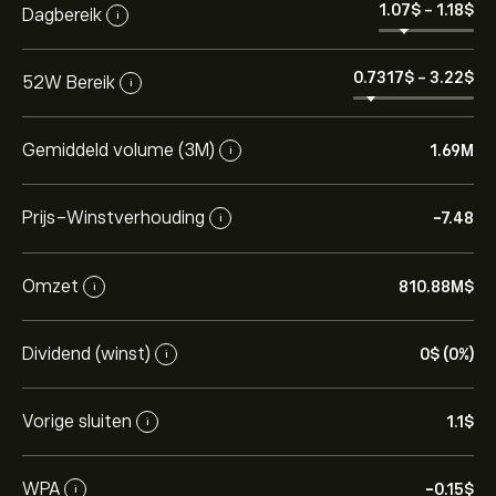
1.07‎$‎
-
1.18‎$‎
Dagbereik
i
0.7317‎$‎
-
3.22‎$‎
52W Bereik
i
Gemiddeld volume (3M)
1.69M
i
Prijs-Winstverhouding
-7.48
i
Omzet
810.88M‎$‎
i
Dividend (winst)
0‎$‎ (0%)
i
Vorige sluiten
1.1‎$‎
i
WPA
-0.15‎$‎
i