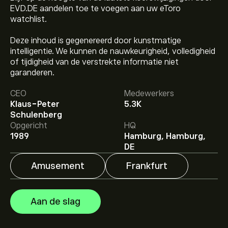
EVD.DE aandelen toe te voegen aan uw eToro
watchlist.
Deze inhoud is gegenereerd door kunstmatige
intelligentie. We kunnen de nauwkeurigheid, volledigheid
of tijdigheid van de verstrekte informatie niet
garanderen.
De huidige koers van EVD.DE is 59.20‎€‎.
CEO
Medewerkers
Klaus-Peter
5.3K
Schulenberg
Het gemiddelde koersdoel voor CTS Eventim is 59.20‎€‎.
Opgericht
HQ
Meld je aan
bij eToro voor gedetailleerde
1989
Hamburg, Hamburg,
analistenvoorspellingen en koersdoelen.
DE
Amusement
Frankfurt
Analisten bieden voorspellingen voor CTS Eventim
gebaseerd op markttrends, financiële rapporten en
verwachte groei. Bekijk de meest recente voorspelling
Aan de slag
voor toekomstige koersbewegingen.
De marktkapitalisatie van CTS Eventim is 5.64B‎€‎