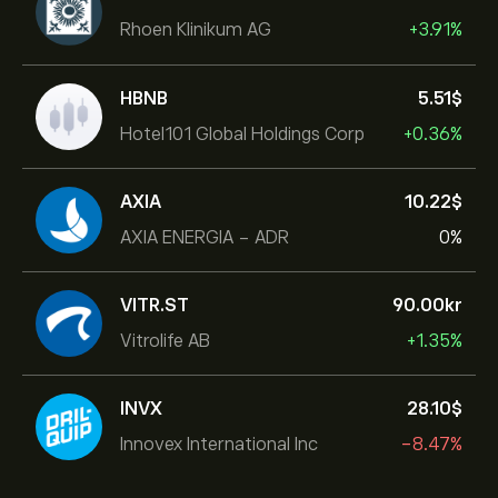
Rhoen Klinikum AG
+3.91%
HBNB
5.51‎$‎
Hotel101 Global Holdings Corp
+0.36%
AXIA
10.22‎$‎
AXIA ENERGIA - ADR
0%
VITR.ST
90.00‎kr‎
Vitrolife AB
+1.35%
INVX
28.10‎$‎
Innovex International Inc
-8.47%