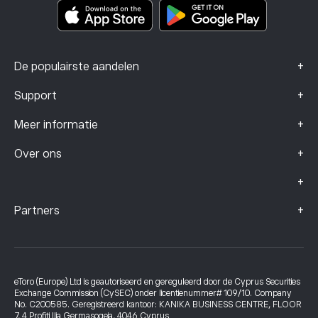
Klachtengegevens (FCA-klanten)
+
De populairste aandelen
+
Support
+
Meer informatie
+
Over ons
+
+
Partners
eToro (Europe) Ltd is geautoriseerd en gereguleerd door de Cyprus Securities
Exchange Commission (CySEC) onder licentienummer# 109/10. Company
No. C200585. Geregistreerd kantoor: KANIKA BUSINESS CENTRE, FLOOR
7, 4 Profiti Ilia Germasogeia, 4046 Cyprus