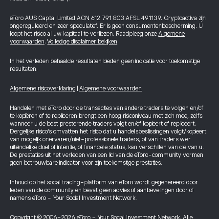
eToro AUS Capital Limited ACN 612 791 803 AFSL 491139. Cryptoactiva zijn
ongereguleerd en zeer speculatief. Er is geen consumentenbescherming. U
loopt het risico al uw kapitaal te verliezen. Raadpleeg onze
Algemene
voorwaarden
.
Volledige disclaimer bekijken
In het verleden behaalde resultaten bieden geen indicatie voor toekomstige
resultaten.
Algemene risicoverklaring
|
Algemene voorwaarden
Handelen met eToro door de transacties van andere traders te volgen en/of
te kopiëren of te repliceren brengt een hoog risiconiveau met zich mee, zelfs
wanneer u de best presterende traders volgt en/of kopieert of repliceert.
Dergelijke risico’s omvatten het risico dat u handelsbeslissingen volgt/kopieert
van mogelijk onervaren/niet-professionele traders, of van traders wier
uiteindelijke doel of intentie, of financiële status, kan verschillen van die van u.
De prestaties uit het verleden van een lid van de eToro-community vormen
geen betrouwbare indicator voor zijn toekomstige prestaties.
Inhoud op het social trading-platform van eToro wordt gegenereerd door
leden van de community en bevat geen advies of aanbevelingen door of
namens eToro - Your Social Investment Network.
Copyright © 2006-2026 eToro - Your Social Investment Network, Alle