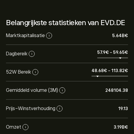
Belangrijkste statistieken van EVD.DE
Marktkapitalisatie
5.64B‎€‎
i
57.9‎€‎
-
59.65‎€‎
Dagbereik
i
48.68‎€‎
-
113.82‎€‎
52W Bereik
i
Gemiddeld volume (3M)
248104.38
i
Prijs-Winstverhouding
19.13
i
Omzet
3.19B‎€‎
i