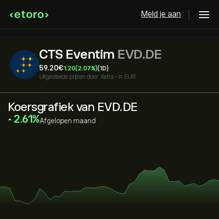
Meld je aan
CTS Eventim
EVD.DE
59.20‎€‎
1.20
(2.07%)
(1D)
Uitgestelde prijzen door
Xetra
•
in EUR
Koersgrafiek van EVD.DE
‎2.61‎
Afgelopen maand