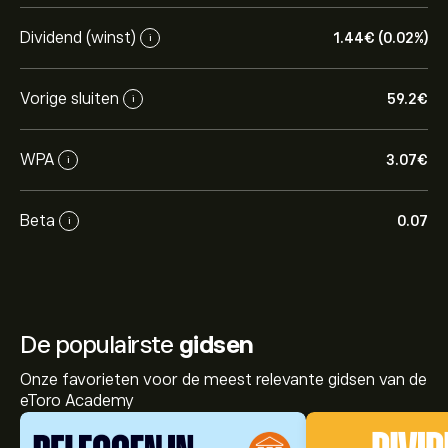
Dividend (winst)
1.44‎€‎ (0.02%)
i
Vorige sluiten
59.2‎€‎
i
WPA
3.07‎€‎
i
Beta
0.07
i
De populairste
gidsen
Onze favorieten voor de meest relevante gidsen van de
eToro Academy