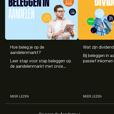
Hoe beleg je op de
Wat zijn dividen
aandelenmarkt?
Bij beleggen in a
Leer stap voor stap beleggen op
passief inkomen 
de aandelenmarkt met onze
genereren. Maar 
beginnersgids: begrijp hoe de
dividenden en h
markt werkt en doe vandaag je
stockdividenden
eerste investering.
MEER LEZEN
MEER LEZEN