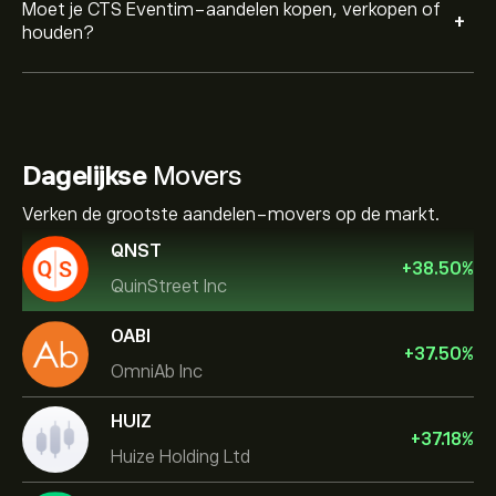
Moet je CTS Eventim-aandelen kopen, verkopen of
+
houden?
Dagelijkse
Movers
Verken de grootste aandelen-movers op de markt.
QNST
+
38.50
%
QuinStreet Inc
OABI
+
37.50
%
OmniAb Inc
HUIZ
+
37.18
%
Huize Holding Ltd