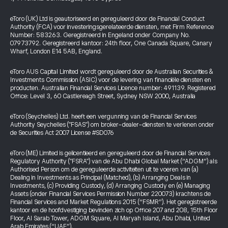
eToro (UK) Ltd is geautoriseerd en gereguleerd door de Financial Conduct
Authority (FCA) voor investeringsgerelateerde diensten, met Firm Reference
Number: 583263. Geregistreerd in Engeland onder Company No.
07973792. Geregistreerd kantoor: 24th floor, One Canada Square, Canary
Wharf, London E14 5AB, England.
eToro AUS Capital Limited wordt gereguleerd door de Australian Securities &
Investments Commission (ASIC) voor de levering van financiële diensten en
producten. Australian Financial Services Licence number: 491139. Registered
Office: Level 3, 60 Castlereagh Street, Sydney NSW 2000, Australia
eToro (Seychelles) Ltd. heeft een vergunning van de Financial Services
Authority Seychelles ("FSAS") om broker-dealer-diensten te verlenen onder
de Securities Act 2007 License #SD076
eToro (ME) Limited is gelicentieerd en gereguleerd door de Financial Services
Regulatory Authority ("FSRA") van de Abu Dhabi Global Market (“ADGM”) als
Authorised Person om de gereguleerde activiteiten uit te voeren van (a)
Dealing in Investments as Principal (Matched), (b) Arranging Deals in
Investments, (c) Providing Custody, (d) Arranging Custody en (e) Managing
Assets (onder Financial Services Permission Number 220073) krachtens de
Financial Services and Market Regulations 2015 (“FSMR”). Het geregistreerde
kantoor en de hoofdvestiging bevinden zich op Office 207 and 208, 15th Floor
Floor, Al Sarab Tower, ADGM Square, Al Maryah Island, Abu Dhabi, United
Arab Emirates (“UAE”).