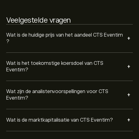
Gebaseerd op aanbevelingen van 6 analisten voor
Veelgestelde vragen
EVD.DE in de afgelopen 3 maanden, is de algemene
consensus Sterke buy.
Wat is de huidige prijs van het aandeel CTS Eventim
+
?
Wat is het toekomstige koersdoel van CTS
+
Eventim?
Wat zijn de analistenvoorspellingen voor CTS
+
Eventim?
+
Wat is de marktkapitalisatie van CTS Eventim?