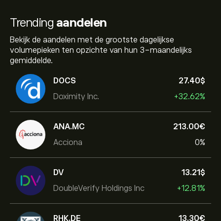
Trending
aandelen
Bekijk de aandelen met de grootste dagelijkse
volumepieken ten opzichte van hun 3-maandelijks
gemiddelde.
DOCS
27.40‎$‎
Doximity Inc.
+32.62%
ANA.MC
213.00‎€‎
Acciona
0%
DV
13.21‎$‎
DoubleVerify Holdings Inc
+12.81%
RHK.DE
13.30‎€‎