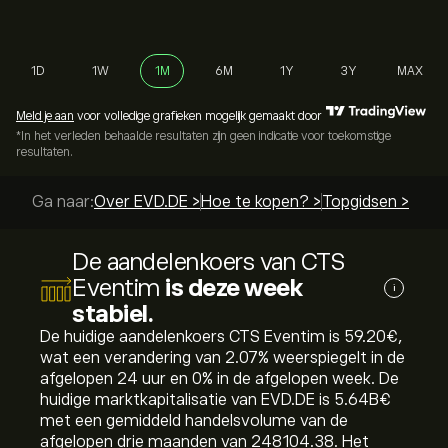
1D
1W
1M
6M
1Y
3Y
MAX
Meld je aan
voor volledige grafieken mogelijk gemaakt door
*In het verleden behaalde resultaten zijn geen indicatie voor toekomstige
resultaten.
Ga naar:
Over EVD.DE >
Hoe te kopen? >
Topgidsen >
De aandelenkoers van CTS
Eventim
is deze week
i
stabiel.
De huidige aandelenkoers CTS Eventim is 59.20‎€‎,
wat een verandering van ‎2.07‎% weerspiegelt in de
afgelopen 24 uur en ‎0‎% in de afgelopen week. De
huidige marktkapitalisatie van EVD.DE is 5.64B‎€‎
met een gemiddeld handelsvolume van de
afgelopen drie maanden van 248104.38. Het