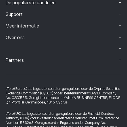
+
De populairste aandelen
+
Support
+
Meer informatie
+
Over ons
+
+
Partners
eToro (Europe) Ltd is geautoriseerd en gereguleerd door de Cyprus Securities
Exchange Commission (CySEC) onder licentienummer# 109/10. Company
No. C200585. Geregistreerd kantoor: KANIKA BUSINESS CENTRE, FLOOR
7, 4 Profiti Ilia Germasogeia, 4046 Cyprus
eToro (UK) Ltd is geautoriseerd en gereguleerd door de Financial Conduct
Authority (FCA) voor investeringsgerelateerde diensten, met Firm Reference
Number: 583263. Geregistreerd in Engeland onder Company No.