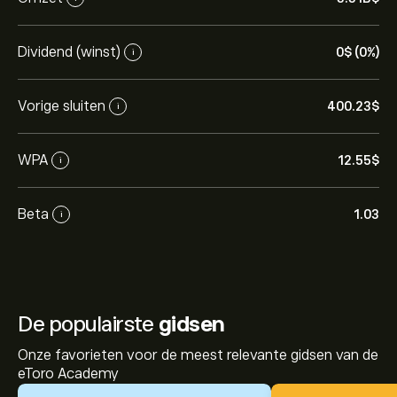
Dividend (winst)
0‎$‎ (0%)
i
Vorige sluiten
400.23‎$‎
i
WPA
12.55‎$‎
i
Beta
1.03
i
De populairste
gidsen
Onze favorieten voor de meest relevante gidsen van de
eToro Academy