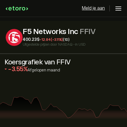
Meld je aan
F5 Networks Inc
FFIV
400.23‎$‎
-12.84
(-3.11%)
(1D)
Uitgestelde prijzen door
NASDAQ
•
in USD
Koersgrafiek van FFIV
‎-3.55‎
Afgelopen maand