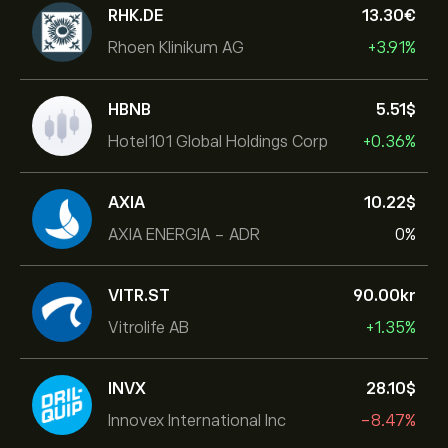
RHK.DE
13.30‎€‎
Rhoen Klinikum AG
+3.91%
HBNB
5.51‎$‎
Hotel101 Global Holdings Corp
+0.36%
AXIA
10.22‎$‎
AXIA ENERGIA - ADR
0%
VITR.ST
90.00‎kr‎
Vitrolife AB
+1.35%
INVX
28.10‎$‎
Innovex International Inc
-8.47%