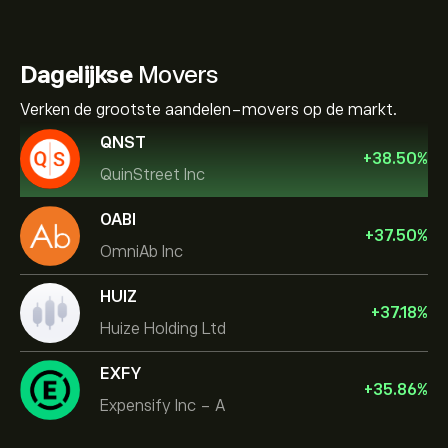
Dagelijkse
Movers
Verken de grootste aandelen-movers op de markt.
QNST
+
38.50
%
QuinStreet Inc
OABI
+
37.50
%
OmniAb Inc
HUIZ
+
37.18
%
Huize Holding Ltd
EXFY
+
35.86
%
Expensify Inc - A