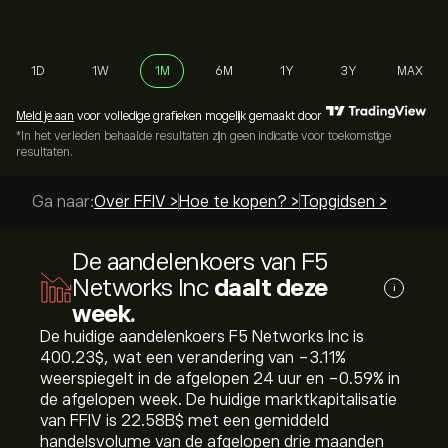
1D
1W
1M
6M
1Y
3Y
MAX
Meld je aan
voor volledige grafieken mogelijk gemaakt door
*In het verleden behaalde resultaten zijn geen indicatie voor toekomstige
resultaten.
Ga naar:
Over FFIV >
Hoe te kopen? >
Topgidsen >
De aandelenkoers van F5
Networks Inc
daalt deze
i
week.
De huidige aandelenkoers F5 Networks Inc is
400.23‎$‎, wat een verandering van ‎-3.11‎%
weerspiegelt in de afgelopen 24 uur en ‎-0.59‎% in
de afgelopen week. De huidige marktkapitalisatie
van FFIV is 22.58B‎$‎ met een gemiddeld
handelsvolume van de afgelopen drie maanden