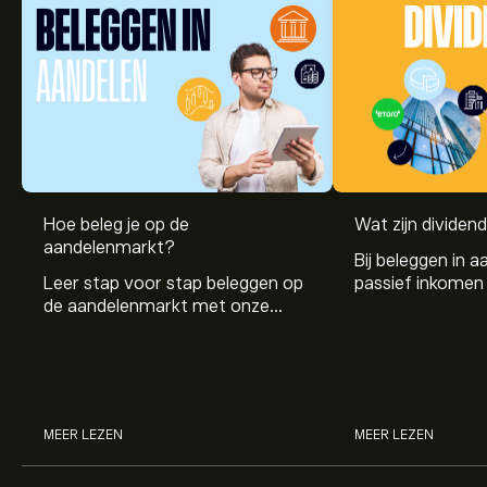
Hoe beleg je op de
Wat zijn dividen
aandelenmarkt?
Bij beleggen in a
Leer stap voor stap beleggen op
passief inkomen 
de aandelenmarkt met onze
genereren. Maar 
beginnersgids: begrijp hoe de
dividenden en h
markt werkt en doe vandaag je
stockdividenden
eerste investering.
MEER LEZEN
MEER LEZEN