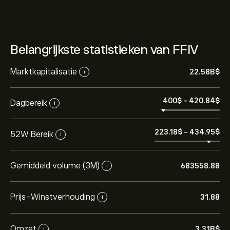
Belangrijkste statistieken van FFIV
Marktkapitalisatie
22.58B‎$‎
i
400‎$‎
-
420.84‎$‎
Dagbereik
i
223.18‎$‎
-
434.95‎$‎
52W Bereik
i
Gemiddeld volume (3M)
683558.88
i
Prijs-Winstverhouding
31.88
i
Omzet
3.31B‎$‎
i