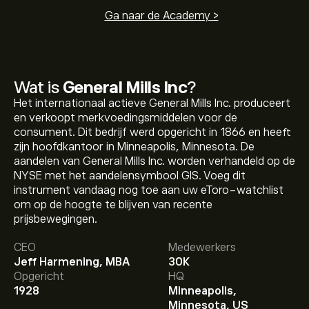
Ga naar de Academy >
Wat is
General Mills Inc
?
Het internationaal actieve General Mills Inc. produceert
en verkoopt merkvoedingsmiddelen voor de
consument. Dit bedrijf werd opgericht in 1866 en heeft
zijn hoofdkantoor in Minneapolis, Minnesota. De
aandelen van General Mills Inc. worden verhandeld op de
NYSE met het aandelensymbool GIS. Voeg dit
instrument vandaag nog toe aan uw eToro-watchlist
om op de hoogte te blijven van recente
De huidige koers van GIS is 35.64‎$‎.
prijsbewegingen.
CEO
Medewerkers
Jeff Harmening, MBA
30K
Het gemiddelde koersdoel voor General Mills Inc is
Opgericht
HQ
35.64‎$‎.
Meld je aan
bij eToro voor gedetailleerde
1928
Minneapolis,
analistenvoorspellingen en koersdoelen.
Minnesota, US