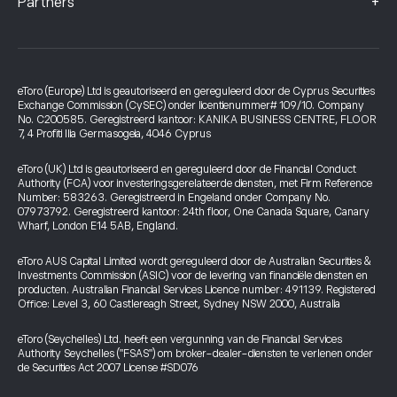
+
Partners
eToro (Europe) Ltd is geautoriseerd en gereguleerd door de Cyprus Securities
Exchange Commission (CySEC) onder licentienummer# 109/10. Company
No. C200585. Geregistreerd kantoor: KANIKA BUSINESS CENTRE, FLOOR
7, 4 Profiti Ilia Germasogeia, 4046 Cyprus
eToro (UK) Ltd is geautoriseerd en gereguleerd door de Financial Conduct
Authority (FCA) voor investeringsgerelateerde diensten, met Firm Reference
Number: 583263. Geregistreerd in Engeland onder Company No.
07973792. Geregistreerd kantoor: 24th floor, One Canada Square, Canary
Wharf, London E14 5AB, England.
eToro AUS Capital Limited wordt gereguleerd door de Australian Securities &
Investments Commission (ASIC) voor de levering van financiële diensten en
producten. Australian Financial Services Licence number: 491139. Registered
Office: Level 3, 60 Castlereagh Street, Sydney NSW 2000, Australia
eToro (Seychelles) Ltd. heeft een vergunning van de Financial Services
Authority Seychelles ("FSAS") om broker-dealer-diensten te verlenen onder
de Securities Act 2007 License #SD076