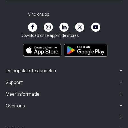
Carrières
Klantenservice
Privacybeleid
Belastingrapport
Nodig een vriend uit
Onze kantoren
Kwetsbaarheid van de klant
Regelgeving
Vind ons op
eToro Academie
Affiliate programma
Toegankelijkheid
Risicomelding
eToro Club
Impressum
Algemene voorwaarden
Beleggingsverzekering
Download onze app in de stores
Documenten met belangrijke informatie
Smart Portfolios
Klachtengegevens (FCA-klanten)
+
De populairste aandelen
+
Support
+
Meer informatie
+
Over ons
+