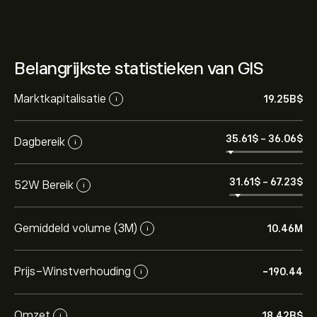
Belangrijkste statistieken van GIS
Marktkapitalisatie
19.25B‎$‎
i
35.61‎$‎
-
36.06‎$‎
Dagbereik
i
31.61‎$‎
-
67.23‎$‎
52W Bereik
i
Gemiddeld volume (3M)
10.46M
i
Prijs-Winstverhouding
-190.44
i
Omzet
18.42B‎$‎
i