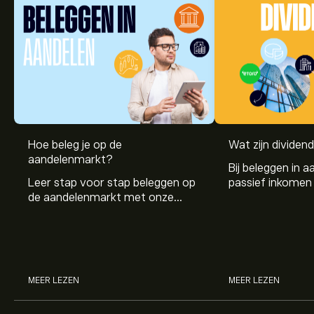
Hoe beleg je op de
Wat zijn dividen
aandelenmarkt?
Bij beleggen in a
Leer stap voor stap beleggen op
passief inkomen 
de aandelenmarkt met onze
genereren. Maar 
beginnersgids: begrijp hoe de
dividenden en h
markt werkt en doe vandaag je
stockdividenden
eerste investering.
MEER LEZEN
MEER LEZEN