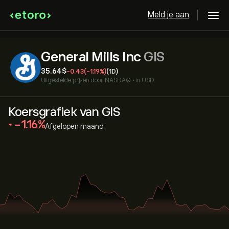
Meld je aan
General Mills Inc
GIS
35.64‎$‎
-0.43
(-1.19%)
(1D)
Uitgestelde prijzen door
NASDAQ
•
in USD
Koersgrafiek van GIS
‎-1.16‎
Afgelopen maand