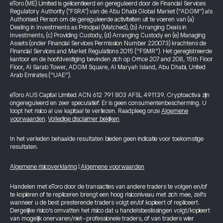
eToro (ME) Limited is gelicentieerd en gereguleerd door de Financial Services
Regulatory Authority ("FSRA") van de Abu Dhabi Global Market (“ADGM”) als
Authorised Person om de gereguleerde activiteiten uit te voeren van (a)
Dealing in Investments as Principal (Matched), (b) Arranging Deals in
Investments, (c) Providing Custody, (d) Arranging Custody en (e) Managing
Assets (onder Financial Services Permission Number 220073) krachtens de
Financial Services and Market Regulations 2015 (“FSMR”). Het geregistreerde
kantoor en de hoofdvestiging bevinden zich op Office 207 and 208, 15th Floor
Floor, Al Sarab Tower, ADGM Square, Al Maryah Island, Abu Dhabi, United
Arab Emirates (“UAE”).
eToro AUS Capital Limited ACN 612 791 803 AFSL 491139. Cryptoactiva zijn
ongereguleerd en zeer speculatief. Er is geen consumentenbescherming. U
loopt het risico al uw kapitaal te verliezen. Raadpleeg onze
Algemene
voorwaarden
.
Volledige disclaimer bekijken
In het verleden behaalde resultaten bieden geen indicatie voor toekomstige
resultaten.
Algemene risicoverklaring
|
Algemene voorwaarden
Handelen met eToro door de transacties van andere traders te volgen en/of
te kopiëren of te repliceren brengt een hoog risiconiveau met zich mee, zelfs
wanneer u de best presterende traders volgt en/of kopieert of repliceert.
Dergelijke risico’s omvatten het risico dat u handelsbeslissingen volgt/kopieert
van mogelijk onervaren/niet-professionele traders, of van traders wier