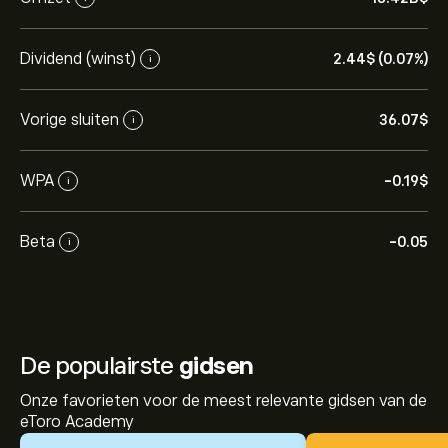
Dividend (winst)
2.44‎$‎ (0.07%)
i
Vorige sluiten
36.07‎$‎
i
WPA
-0.19‎$‎
i
Beta
-0.05
i
De populairste
gidsen
Onze favorieten voor de meest relevante gidsen van de
eToro Academy