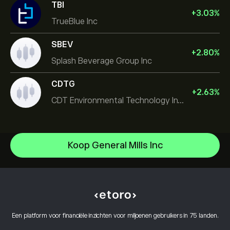
TBI
+
3.03
%
TrueBlue Inc
SBEV
+
2.80
%
Splash Beverage Group Inc
CDTG
+
2.63
%
CDT Environmental Technology Investment Holdings L
Micron Technology, Inc.
Koop General Mills Inc
Space Exploration Technologies Corp
Helpcentrum
Alphabet Inc Class A
Hoe te Storten
Hoe CopyTrading werkt
JPMorgan Chase & Co
Hoe op te nemen
Verantwoord handelen
Vistra Corp
Waarom kiezen voor eToro
Open een account
Wat is hefboomwerking en marge
Constellation Energy Corp
Een platform voor financiële inzichten voor miljoenen gebruikers in 75 landen.
eToro Reviews
Hoe u uw account kunt verifiëren
Cookiebeleid
Kopen en verkopen uitgelegd