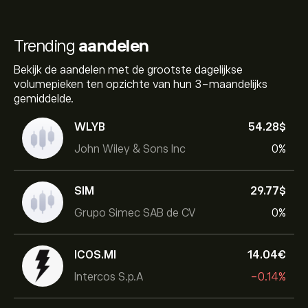
Trending
aandelen
Bekijk de aandelen met de grootste dagelijkse
volumepieken ten opzichte van hun 3-maandelijks
gemiddelde.
WLYB
54.28‎$‎
John Wiley & Sons Inc
0%
SIM
29.77‎$‎
Grupo Simec SAB de CV
0%
ICOS.MI
14.04‎€‎
Intercos S.p.A
-0.14%