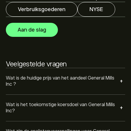
Verbruiksgoederen
NYSE
Analisten bieden voorspellingen voor General Mills Inc
gebaseerd op markttrends, financiële rapporten en
verwachte groei. Bekijk de meest recente voorspelling
Aan de slag
voor toekomstige koersbewegingen.
De marktkapitalisatie van General Mills Inc is 19.25B‎$‎
Gebaseerd op aanbevelingen van 5 analisten voor GIS
Veelgestelde vragen
in de afgelopen 3 maanden, is de algemene consensus
Hold.
Wat is de huidige prijs van het aandeel General Mills
+
Inc ?
Wat is het toekomstige koersdoel van General Mills
+
Inc?