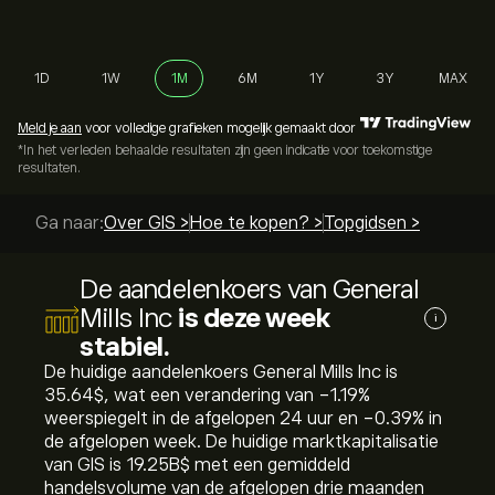
1D
1W
1M
6M
1Y
3Y
MAX
Meld je aan
voor volledige grafieken mogelijk gemaakt door
*In het verleden behaalde resultaten zijn geen indicatie voor toekomstige
resultaten.
Ga naar:
Over GIS >
Hoe te kopen? >
Topgidsen >
De aandelenkoers van General
Mills Inc
is deze week
i
stabiel.
De huidige aandelenkoers General Mills Inc is
35.64‎$‎, wat een verandering van ‎-1.19‎%
weerspiegelt in de afgelopen 24 uur en ‎-0.39‎% in
de afgelopen week. De huidige marktkapitalisatie
van GIS is 19.25B‎$‎ met een gemiddeld
handelsvolume van de afgelopen drie maanden