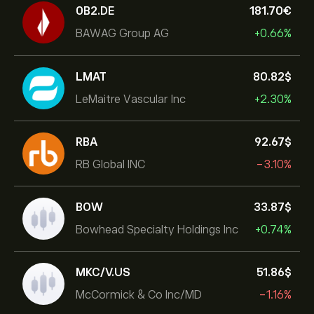
0B2.DE
181.70‎€‎
BAWAG Group AG
+0.66%
LMAT
80.82‎$‎
LeMaitre Vascular Inc
+2.30%
RBA
92.67‎$‎
RB Global INC
-3.10%
BOW
33.87‎$‎
Bowhead Specialty Holdings Inc
+0.74%
MKC/V.US
51.86‎$‎
McCormick & Co Inc/MD
-1.16%