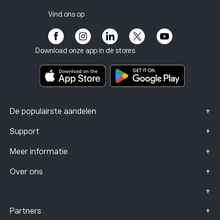
Belastingrapport
Nodig een vriend uit
Onze kantoren
Kwetsbaarheid van de klant
Regelgeving
Vind ons op
eToro Academie
Affiliate programma
Toegankelijkheid
Risicomelding
eToro Club
Impressum
Algemene voorwaarden
Beleggingsverzekering
Download onze app in de stores
Documenten met belangrijke informatie
Smart Portfolios
Klachtengegevens (FCA-klanten)
+
De populairste aandelen
+
Support
+
Meer informatie
+
Over ons
+
+
Partners