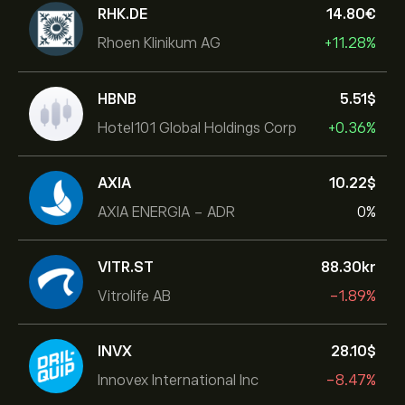
RHK.DE
14.80‎€‎
Rhoen Klinikum AG
+11.28%
HBNB
5.51‎$‎
Hotel101 Global Holdings Corp
+0.36%
AXIA
10.22‎$‎
AXIA ENERGIA - ADR
0%
VITR.ST
88.30‎kr‎
Vitrolife AB
-1.89%
INVX
28.10‎$‎
Innovex International Inc
-8.47%