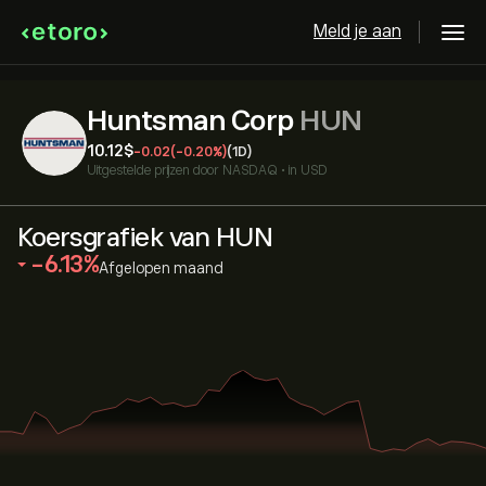
Meld je aan
Huntsman Corp
HUN
10.12‎$‎
-0.02
(-0.20%)
(1D)
Uitgestelde prijzen door
NASDAQ
•
in USD
Koersgrafiek van HUN
‎-6.13‎
Afgelopen maand