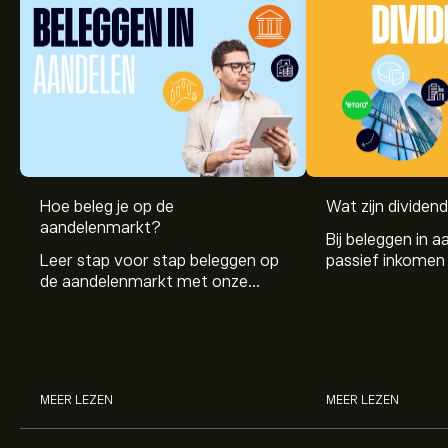
Hoe beleg je op de
Wat zijn dividen
aandelenmarkt?
Bij beleggen in a
Leer stap voor stap beleggen op
passief inkomen 
de aandelenmarkt met onze
genereren. Maar 
beginnersgids: begrijp hoe de
dividenden en h
markt werkt en doe vandaag je
stockdividenden
eerste investering.
MEER LEZEN
MEER LEZEN