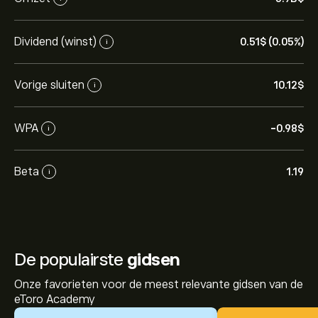
Dividend (winst)
0.51‎$‎ (0.05%)
i
Vorige sluiten
10.12‎$‎
i
WPA
-0.98‎$‎
i
Beta
1.19
i
De populairste
gidsen
Onze favorieten voor de meest relevante gidsen van de
eToro Academy