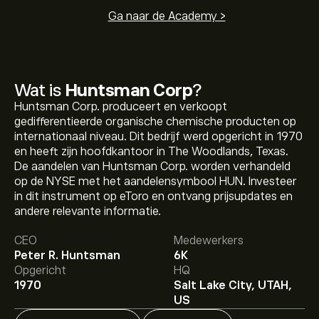
Ga naar de Academy >
Wat is
Huntsman Corp
?
Huntsman Corp. produceert en verkoopt
gedifferentieerde organische chemische producten op
internationaal niveau. Dit bedrijf werd opgericht in 1970
en heeft zijn hoofdkantoor in The Woodlands, Texas.
De aandelen van Huntsman Corp. worden verhandeld
op de NYSE met het aandelensymbool HUN. Investeer
in dit instrument op eToro en ontvang prijsupdates en
De huidige koers van HUN is 10.12‎$‎.
andere relevante informatie.
CEO
Medewerkers
Peter R. Huntsman
6K
Het gemiddelde koersdoel voor Huntsman Corp is
Opgericht
HQ
10.12‎$‎.
Meld je aan
bij eToro voor gedetailleerde
1970
Salt Lake City, UTAH,
analistenvoorspellingen en koersdoelen.
US