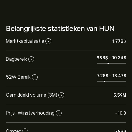
Belangrijkste statistieken van HUN
Marktkapitalisatie
1.77B‎$‎
i
9.98‎$‎
-
10.34‎$‎
Dagbereik
i
7.28‎$‎
-
18.47‎$‎
52W Bereik
i
Gemiddeld volume (3M)
5.59M
i
Prijs-Winstverhouding
-10.3
i
Omzet
5.9B‎$‎
i