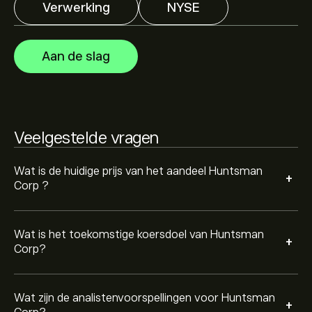
Verwerking
NYSE
Analisten bieden voorspellingen voor Huntsman Corp
gebaseerd op markttrends, financiële rapporten en
verwachte groei. Bekijk de meest recente voorspelling
Aan de slag
voor toekomstige koersbewegingen.
De marktkapitalisatie van Huntsman Corp is 1.77B‎$‎
Gebaseerd op aanbevelingen van 6 analisten voor HUN
Veelgestelde vragen
in de afgelopen 3 maanden, is de algemene consensus
Hold.
Wat is de huidige prijs van het aandeel Huntsman
+
Corp ?
Wat is het toekomstige koersdoel van Huntsman
+
Corp?
Wat zijn de analistenvoorspellingen voor Huntsman
+