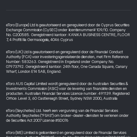
eToro (Europe) Ltd is geautoriseerd en gereguleerd door de Cyprus Securities
Exchange Commission (CySEC) onder licentienummer# 109/10. Company
No. C200585. Geregistreerd kantoor: KANIKA BUSINESS CENTRE, FLOOR
7, 4 Profiti Ilia Germasogeia, 4046 Cyprus
eToro (UK) Ltd is geautoriseerd en gereguleerd door de Financial Conduct
Authority (FCA) voor investeringsgerelateerde diensten, met Firm Reference
Number: 583263. Geregistreerd in Engeland onder Company No.
07973792. Geregistreerd kantoor: 24th floor, One Canada Square, Canary
Wharf, London E14 5AB, England.
eToro AUS Capital Limited wordt gereguleerd door de Australian Securities &
Investments Commission (ASIC) voor de levering van financiële diensten en
producten. Australian Financial Services Licence number: 491139. Registered
Office: Level 3, 60 Castlereagh Street, Sydney NSW 2000, Australia
eToro (Seychelles) Ltd. heeft een vergunning van de Financial Services
Authority Seychelles ("FSAS") om broker-dealer-diensten te verlenen onder
de Securities Act 2007 License #SD076
eToro (ME) Limited is gelicentieerd en gereguleerd door de Financial Services