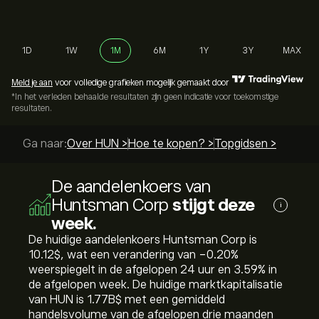
1D
1W
1M
6M
1Y
3Y
MAX
Meld je aan
voor volledige grafieken mogelijk gemaakt door
*In het verleden behaalde resultaten zijn geen indicatie voor toekomstige
resultaten.
Ga naar:
Over HUN >
Hoe te kopen? >
Topgidsen >
De aandelenkoers van
Huntsman Corp
stijgt deze
i
week.
De huidige aandelenkoers Huntsman Corp is
10.12‎$‎, wat een verandering van ‎-0.20‎%
weerspiegelt in de afgelopen 24 uur en ‎3.59‎% in
de afgelopen week. De huidige marktkapitalisatie
van HUN is 1.77B‎$‎ met een gemiddeld
handelsvolume van de afgelopen drie maanden