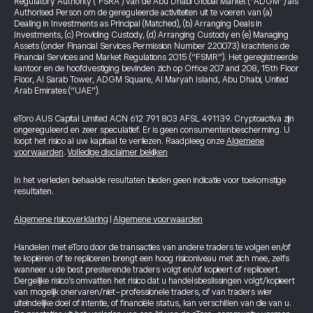
Regulatory Authority ("FSRA") van de Abu Dhabi Global Market (“ADGM”) als
Authorised Person om de gereguleerde activiteiten uit te voeren van (a)
Dealing in Investments as Principal (Matched), (b) Arranging Deals in
Investments, (c) Providing Custody, (d) Arranging Custody en (e) Managing
Assets (onder Financial Services Permission Number 220073) krachtens de
Financial Services and Market Regulations 2015 (“FSMR”). Het geregistreerde
kantoor en de hoofdvestiging bevinden zich op Office 207 and 208, 15th Floor
Floor, Al Sarab Tower, ADGM Square, Al Maryah Island, Abu Dhabi, United
Arab Emirates (“UAE”).
eToro AUS Capital Limited ACN 612 791 803 AFSL 491139. Cryptoactiva zijn
ongereguleerd en zeer speculatief. Er is geen consumentenbescherming. U
loopt het risico al uw kapitaal te verliezen. Raadpleeg onze
Algemene
voorwaarden
.
Volledige disclaimer bekijken
In het verleden behaalde resultaten bieden geen indicatie voor toekomstige
resultaten.
Algemene risicoverklaring
|
Algemene voorwaarden
Handelen met eToro door de transacties van andere traders te volgen en/of
te kopiëren of te repliceren brengt een hoog risiconiveau met zich mee, zelfs
wanneer u de best presterende traders volgt en/of kopieert of repliceert.
Dergelijke risico’s omvatten het risico dat u handelsbeslissingen volgt/kopieert
van mogelijk onervaren/niet-professionele traders, of van traders wier
uiteindelijke doel of intentie, of financiële status, kan verschillen van die van u.