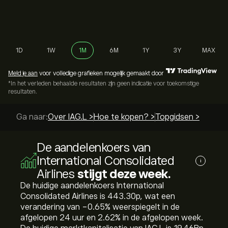
1D
1W
1M
6M
1Y
3Y
MAX
Meld je aan
voor volledige grafieken mogelijk gemaakt door
*In het verleden behaalde resultaten zijn geen indicatie voor toekomstige
resultaten.
Ga naar:
Over IAG.L >
Hoe te kopen? >
Topgidsen >
De aandelenkoers van
International Consolidated
i
Airlines
stijgt deze week.
De huidige aandelenkoers International
Consolidated Airlines is 443.30‎p‎, wat een
verandering van ‎-0.65‎% weerspiegelt in de
afgelopen 24 uur en ‎2.62‎% in de afgelopen week.