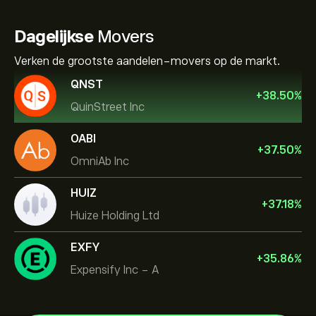
Dagelijkse
Movers
Verken de grootste aandelen-movers op de markt.
QNST
+
38.50
%
QuinStreet Inc
OABI
+
37.50
%
OmniAb Inc
HUIZ
+
37.18
%
Huize Holding Ltd
EXFY
+
35.86
%
Expensify Inc - A