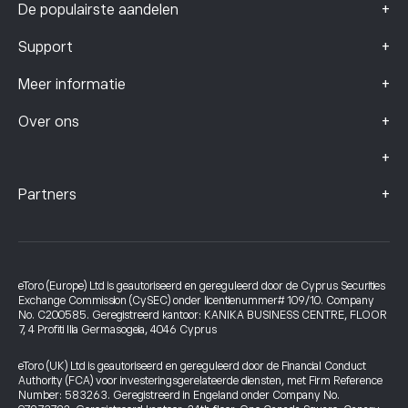
+
De populairste aandelen
+
Support
+
Meer informatie
+
Over ons
+
+
Partners
eToro (Europe) Ltd is geautoriseerd en gereguleerd door de Cyprus Securities
Exchange Commission (CySEC) onder licentienummer# 109/10. Company
No. C200585. Geregistreerd kantoor: KANIKA BUSINESS CENTRE, FLOOR
7, 4 Profiti Ilia Germasogeia, 4046 Cyprus
eToro (UK) Ltd is geautoriseerd en gereguleerd door de Financial Conduct
Authority (FCA) voor investeringsgerelateerde diensten, met Firm Reference
Number: 583263. Geregistreerd in Engeland onder Company No.