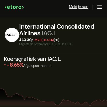
Meld je aan
International Consolidated
Airlines
IAG.L
443.30‎p‎
-2.90
(-0.65%)
(1D)
Uitgestelde prijzen door
LSE PLC
•
in GBX
Koersgrafiek van IAG.L
‎-8.65‎
Afgelopen maand