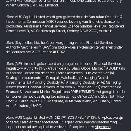
07973792. Geregistreerd kantoor: 24th floor, One Canada Square, Canary
Wharf, London E14 5AB, England.
eToro AUS Capital Limited wordt gereguleerd door de Australian Securities &
Investments Commission (ASIC) voor de levering van financiële diensten en
producten. Australian Financial Services Licence number: 491139. Registered
Office: Level 3, 60 Castlereagh Street, Sydney NSW 2000, Australia
eToro (Seychelles) Ltd. heeft een vergunning van de Financial Services
Authority Seychelles ("FSAS") om broker-dealer-diensten te verlenen onder
de Securities Act 2007 License #SD076
eToro (ME) Limited is gelicentieerd en gereguleerd door de Financial Services
Regulatory Authority ("FSRA") van de Abu Dhabi Global Market (“ADGM”) als
Authorised Person om de gereguleerde activiteiten uit te voeren van (a)
Dealing in Investments as Principal (Matched), (b) Arranging Deals in
Investments, (c) Providing Custody, (d) Arranging Custody en (e) Managing
Assets (onder Financial Services Permission Number 220073) krachtens de
Financial Services and Market Regulations 2015 (“FSMR”). Het geregistreerde
kantoor en de hoofdvestiging bevinden zich op Office 207 and 208, 15th Floor
Floor, Al Sarab Tower, ADGM Square, Al Maryah Island, Abu Dhabi, United
Arab Emirates (“UAE”).
eToro AUS Capital Limited ACN 612 791 803 AFSL 491139. Cryptoactiva zijn
ongereguleerd en zeer speculatief. Er is geen consumentenbescherming. U
loopt het risico al uw kapitaal te verliezen. Raadpleeg onze
Algemene