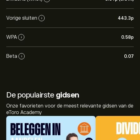
Vorige sluiten
443.3‎p‎
i
WPA
0.58‎p‎
i
Beta
0.07
i
De populairste
gidsen
Onze favorieten voor de meest relevante gidsen van de
eToro Academy