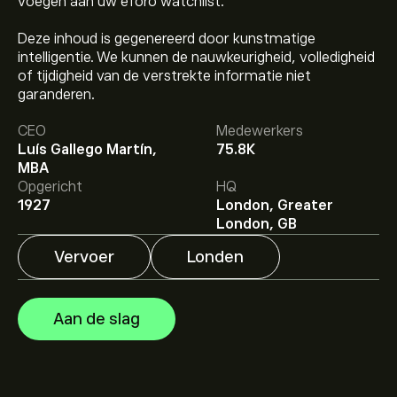
voegen aan uw eToro watchlist.
Deze inhoud is gegenereerd door kunstmatige
intelligentie. We kunnen de nauwkeurigheid, volledigheid
of tijdigheid van de verstrekte informatie niet
garanderen.
De huidige koers van IAG.L is 443.30‎p‎.
CEO
Medewerkers
Luís Gallego Martín,
75.8K
MBA
Het gemiddelde koersdoel voor International
Opgericht
HQ
Consolidated Airlines is 443.30‎p‎.
Meld je aan
bij eToro
1927
London, Greater
voor gedetailleerde analistenvoorspellingen en
London, GB
koersdoelen.
Vervoer
Londen
Analisten bieden voorspellingen voor International
Consolidated Airlines gebaseerd op markttrends,
financiële rapporten en verwachte groei. Bekijk de
Aan de slag
meest recente voorspelling voor toekomstige
koersbewegingen.
De marktkapitalisatie van International Consolidated
Airlines is 19.46B‎p‎