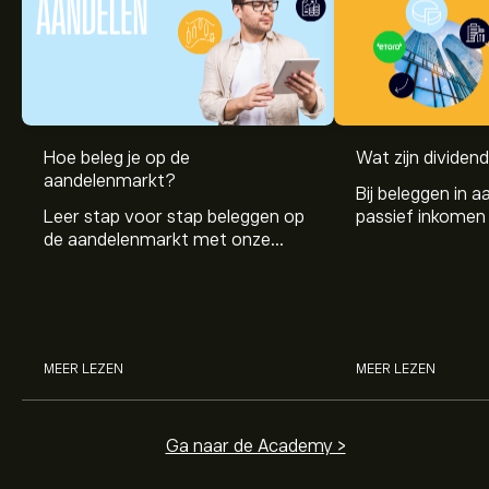
Hoe beleg je op de
Wat zijn dividen
aandelenmarkt?
Bij beleggen in a
Leer stap voor stap beleggen op
passief inkomen 
de aandelenmarkt met onze
genereren. Maar 
beginnersgids: begrijp hoe de
dividenden en h
markt werkt en doe vandaag je
stockdividenden
eerste investering.
MEER LEZEN
MEER LEZEN
Ga naar de Academy >