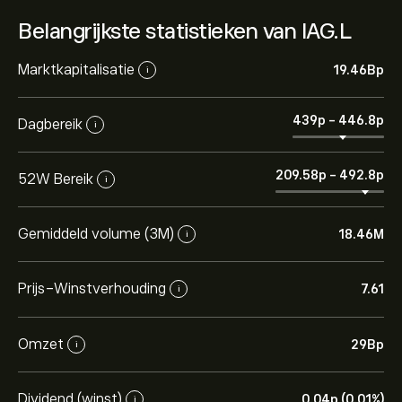
Belangrijkste statistieken van IAG.L
Marktkapitalisatie
19.46B‎p‎
i
439‎p‎
-
446.8‎p‎
Dagbereik
i
209.58‎p‎
-
492.8‎p‎
52W Bereik
i
Gemiddeld volume (3M)
18.46M
i
Prijs-Winstverhouding
7.61
i
Omzet
29B‎p‎
i
Dividend (winst)
0.04‎p‎ (0.01%)
i