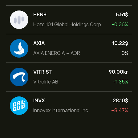
HBNB
5.51‎$‎
Hotel101 Global Holdings Corp
+0.36%
AXIA
10.22‎$‎
AXIA ENERGIA - ADR
0%
VITR.ST
90.00‎kr‎
Vitrolife AB
+1.35%
INVX
28.10‎$‎
Innovex International Inc
-8.47%