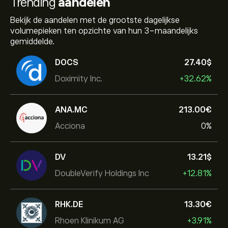
Trending
aandelen
Bekijk de aandelen met de grootste dagelijkse
volumepieken ten opzichte van hun 3-maandelijks
gemiddelde.
DOCS
27.40‎$‎
Doximity Inc.
+32.62%
ANA.MC
213.00‎€‎
Acciona
0%
DV
13.21‎$‎
DoubleVerify Holdings Inc
+12.81%
RHK.DE
13.30‎€‎
Rhoen Klinikum AG
+3.91%