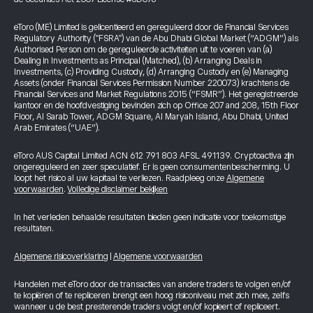
eToro (ME) Limited is gelicentieerd en gereguleerd door de Financial Services
Regulatory Authority ("FSRA") van de Abu Dhabi Global Market (“ADGM”) als
Authorised Person om de gereguleerde activiteiten uit te voeren van (a)
Dealing in Investments as Principal (Matched), (b) Arranging Deals in
Investments, (c) Providing Custody, (d) Arranging Custody en (e) Managing
Assets (onder Financial Services Permission Number 220073) krachtens de
Financial Services and Market Regulations 2015 (“FSMR”). Het geregistreerde
kantoor en de hoofdvestiging bevinden zich op Office 207 and 208, 15th Floor
Floor, Al Sarab Tower, ADGM Square, Al Maryah Island, Abu Dhabi, United
Arab Emirates (“UAE”).
eToro AUS Capital Limited ACN 612 791 803 AFSL 491139. Cryptoactiva zijn
ongereguleerd en zeer speculatief. Er is geen consumentenbescherming. U
loopt het risico al uw kapitaal te verliezen. Raadpleeg onze
Algemene
voorwaarden
.
Volledige disclaimer bekijken
In het verleden behaalde resultaten bieden geen indicatie voor toekomstige
resultaten.
Algemene risicoverklaring
|
Algemene voorwaarden
Handelen met eToro door de transacties van andere traders te volgen en/of
te kopiëren of te repliceren brengt een hoog risiconiveau met zich mee, zelfs
wanneer u de best presterende traders volgt en/of kopieert of repliceert.