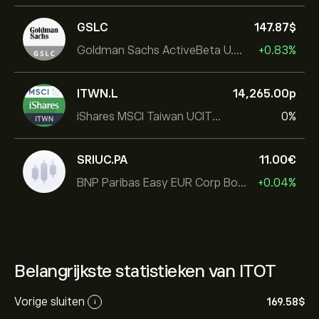
GSLC
147.87‎$‎
Goldman Sachs ActiveBeta U.S. Large Cap Equity ETF
+0.83%
ITWN.L
14,265.00‎p‎
iShares MSCI Taiwan UCITS ETF
0%
SRIUC.PA
11.00‎€‎
BNP Paribas Easy EUR Corp Bond SRI Fossil Free Ult
+0.04%
Belangrijkste statistieken van ITOT
Vorige sluiten
169.58‎$‎
i