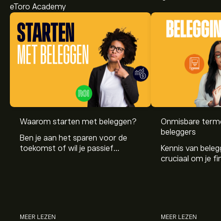
eToro Academy
Waarom starten met beleggen?
Onmisbare term
beleggers
Ben je aan het sparen voor de
toekomst of wil je passief
Kennis van beleg
inkomen opbouwen? Beleggen
cruciaal om je fi
helpt je op weg naar financiële
te bereiken. In di
groei en onafhankelijkheid.
de belangrijkste
eenvoudig en begri
MEER LEZEN
MEER LEZEN