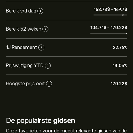
168.73‎$‎
-
169.7‎$‎
Bereik v/d dag
i
104.71‎$‎
-
170.22‎$‎
Bereik 52 weken
i
1J Rendement
22.76%
i
Prijswijziging YTD
14.05%
i
Hoogste prijs ooit
170.22‎$‎
i
De populairste
gidsen
Onze favorieten voor de meest relevante gidsen van de