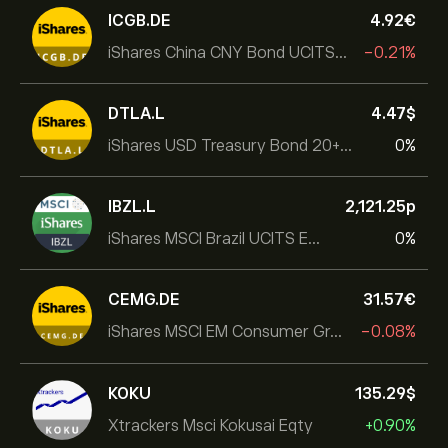
ICGB.DE
4.92‎€‎
iShares China CNY Bond UCITS ETF
-0.21%
DTLA.L
4.47‎$‎
iShares USD Treasury Bond 20+yr UCITS ETF
0%
IBZL.L
2,121.25‎p‎
iShares MSCI Brazil UCITS ETF (Dist)
0%
CEMG.DE
31.57‎€‎
iShares MSCI EM Consumer Growth UCITS ETF
-0.08%
KOKU
135.29‎$‎
Xtrackers Msci Kokusai Eqty
+0.90%