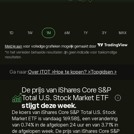
1D
1W
1M
6M
1Y
3Y
MAX
Meld je aan
voor volledige grafieken mogelijk gemaakt door
*In het verleden behaalde resultaten zijn geen indicatie voor toekomstige
resultaten.
Ga naar:
Over ITOT >
Hoe te kopen? >
Topgidsen >
De prijs van iShares Core S&P
Total U.S. Stock Market ETF
i
stijgt deze week.
De koers van iShares Core S&P Total U.S. Stock
Market ETF is vandaag 169.58‎$‎, een verandering
van ‎0.74‎% in de afgelopen 24 uur en van ‎3.71‎% in
de afgelopen week. De prijs van iShares Core S&P