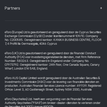
+
Partners
eToro (Europe) Ltd is geautoriseerd en gereguleerd door de Cyprus Securities
Exchange Commission (CySEC) onder licentienummer# 109/10. Company
No. C200585. Geregistreerd kantoor: KANIKA BUSINESS CENTRE, FLOOR
7, 4 Profiti Ilia Germasogeia, 4046 Cyprus
eToro (UK) Ltd is geautoriseerd en gereguleerd door de Financial Conduct
Authority (FCA) voor investeringsgerelateerde diensten, met Firm Reference
Number: 583263. Geregistreerd in Engeland onder Company No.
07973792. Geregistreerd kantoor: 24th floor, One Canada Square, Canary
Wharf, London E14 5AB, England.
eToro AUS Capital Limited wordt gereguleerd door de Australian Securities &
Investments Commission (ASIC) voor de levering van financiële diensten en
producten. Australian Financial Services Licence number: 491139. Registered
Office: Level 3, 60 Castlereagh Street, Sydney NSW 2000, Australia
eToro (Seychelles) Ltd. heeft een vergunning van de Financial Services
Authority Seychelles ("FSAS") om broker-dealer-diensten te verlenen onder
de Securities Act 2007 License #SD076