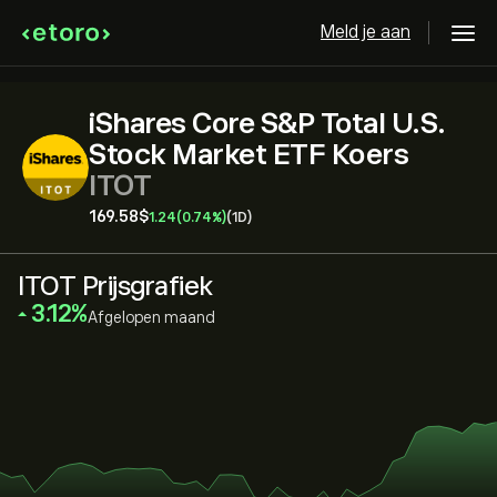
Meld je aan
iShares Core S&P Total U.S.
Stock Market ETF Koers
ITOT
169.58‎$‎
1.24
(0.74%)
(1D)
ITOT Prijsgrafiek
‎3.12‎
Afgelopen maand