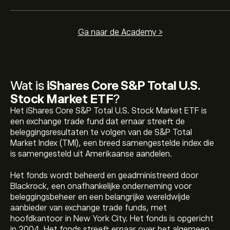
Ga naar de Academy >
Wat is
iShares Core S&P Total U.S.
Stock Market ETF
?
Het iShares Core S&P Total U.S. Stock Market ETF is
een exchange trade fund dat ernaar streeft de
beleggingsresultaten te volgen van de S&P Total
Market Index (TMI), een breed samengestelde index die
is samengesteld uit Amerikaanse aandelen.
Het fonds wordt beheerd en geadministreerd door
Blackrock, een onafhankelijke onderneming voor
beleggingsbeheer en een belangrijke wereldwijde
aanbieder van exchange trade funds, met
De huidige prijs van ITOT is 169.58‎$‎
hoofdkantoor in New York City. Het fonds is opgericht
in 2004. Het fonds streeft ernaar over het algemeen