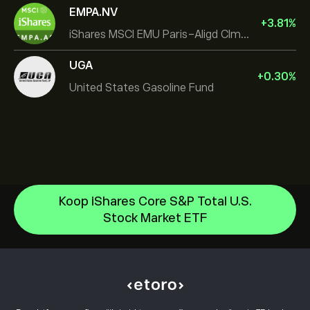
EMPA.NV
+
3.81
%
iShares MSCI EMU Paris-Aligd Clmt UCITS ETF EUR A
UGA
+
0.30
%
United States Gasoline Fund
Koop iShares Core S&P Total U.S.
Invesco S&P 500 Equal Weight ETF
Stock Market ETF
iShares $ Treasury Bond 0-1yr UCITS ETF
Helpcentrum
SS SPDR S&P 500 UCITS ETF
Hoe te Storten
Hoe CopyTrading werkt
VanEck Semiconductor UCITS ETF
Hoe op te nemen
Verantwoord handelen
iShares Physical Gold ETC
Waarom kiezen voor eToro
Open een account