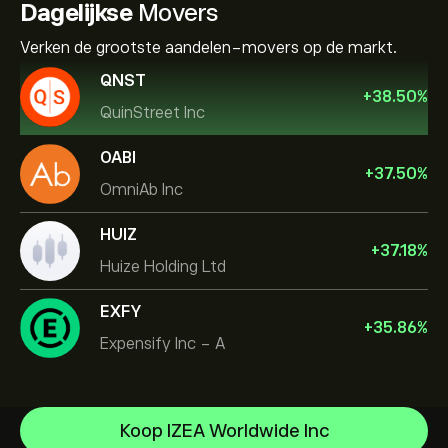
Dagelijkse
Movers
Verken de grootste aandelen-movers op de markt.
QNST
+
38.50
%
QuinStreet Inc
OABI
+
37.50
%
OmniAb Inc
HUIZ
+
37.18
%
Huize Holding Ltd
EXFY
+
35.86
%
Expensify Inc - A
Celestica Inc
Koop IZEA Worldwide Inc