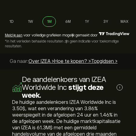
1D
1W
1M
6M
1Y
3Y
MAX
Meld je aan
voor volledige grafieken mogelijk gemaakt door
*In het verleden behaalde resultaten zijn geen indicatie voor toekomstige
resultaten.
Ga naar:
Over IZEA >
Hoe te kopen? >
Topgidsen >
De aandelenkoers van IZEA
Worldwide Inc
stijgt deze
i
week.
De huidige aandelenkoers IZEA Worldwide Inc is
3.50‎$‎, wat een verandering van ‎3.86‎%
weerspiegelt in de afgelopen 24 uur en ‎1.46‎% in
de afgelopen week. De huidige marktkapitalisatie
van IZEA is 61.3M‎$‎ met een gemiddeld
handelsvolume van de afgelopen drie maanden