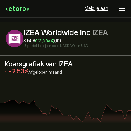
Meld je aan
IZEA Worldwide Inc
IZEA
3.50‎$‎
0.13
(3.86%)
(1D)
Uitgestelde prijzen door
NASDAQ
•
in USD
Koersgrafiek van IZEA
‎-2.53‎
Afgelopen maand