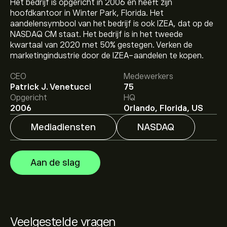
Het bedrijf is opgericht in 2006 en heeft zijn
hoofdkantoor in Winter Park, Florida. Het
aandelensymbool van het bedrijf is ook IZEA, dat op de
NASDAQ CM staat. Het bedrijf is in het tweede
De huidige koers van IZEA is 3.50‎$‎.
kwartaal van 2020 met 50% gestegen. Verken de
marketingindustrie door de IZEA-aandelen te kopen.
CEO
Medewerkers
Het gemiddelde koersdoel voor IZEA Worldwide Inc is
Patrick J. Venetucci
75
3.50‎$‎.
Meld je aan
bij eToro voor gedetailleerde
Opgericht
HQ
analistenvoorspellingen en koersdoelen.
2006
Orlando, Florida, US
Mediadiensten
NASDAQ
Analisten bieden voorspellingen voor IZEA Worldwide
Inc gebaseerd op markttrends, financiële rapporten en
verwachte groei. Bekijk de meest recente voorspelling
Aan de slag
voor toekomstige koersbewegingen.
De marktkapitalisatie van IZEA Worldwide Inc is 61.3M‎$‎
Veelgestelde vragen