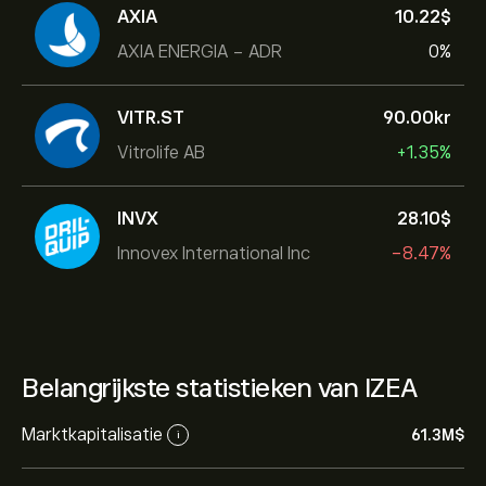
AXIA
10.22‎$‎
AXIA ENERGIA - ADR
0%
VITR.ST
90.00‎kr‎
Vitrolife AB
+1.35%
INVX
28.10‎$‎
Innovex International Inc
-8.47%
Belangrijkste statistieken van IZEA
Marktkapitalisatie
61.3M‎$‎
i