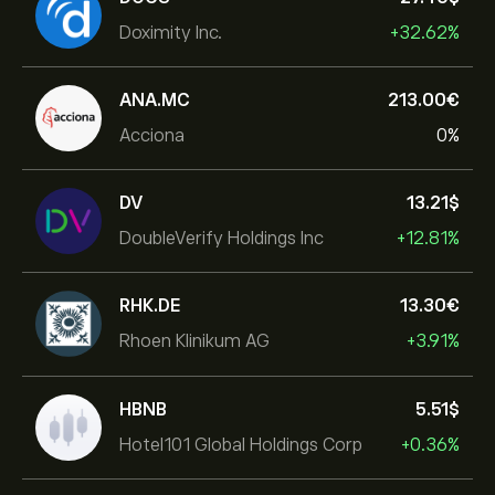
Doximity Inc.
+32.62%
ANA.MC
213.00‎€‎
Acciona
0%
DV
13.21‎$‎
DoubleVerify Holdings Inc
+12.81%
RHK.DE
13.30‎€‎
Rhoen Klinikum AG
+3.91%
HBNB
5.51‎$‎
Hotel101 Global Holdings Corp
+0.36%