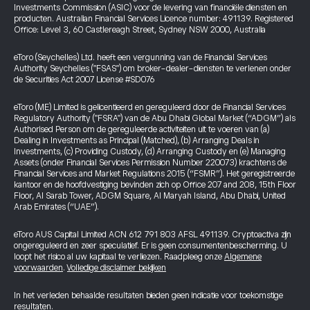
Investments Commission (ASIC) voor de levering van financiële diensten en
producten. Australian Financial Services Licence number: 491139. Registered
Office: Level 3, 60 Castlereagh Street, Sydney NSW 2000, Australia
eToro (Seychelles) Ltd. heeft een vergunning van de Financial Services
Authority Seychelles ("FSAS") om broker-dealer-diensten te verlenen onder
de Securities Act 2007 License #SD076
eToro (ME) Limited is gelicentieerd en gereguleerd door de Financial Services
Regulatory Authority ("FSRA") van de Abu Dhabi Global Market (“ADGM”) als
Authorised Person om de gereguleerde activiteiten uit te voeren van (a)
Dealing in Investments as Principal (Matched), (b) Arranging Deals in
Investments, (c) Providing Custody, (d) Arranging Custody en (e) Managing
Assets (onder Financial Services Permission Number 220073) krachtens de
Financial Services and Market Regulations 2015 (“FSMR”). Het geregistreerde
kantoor en de hoofdvestiging bevinden zich op Office 207 and 208, 15th Floor
Floor, Al Sarab Tower, ADGM Square, Al Maryah Island, Abu Dhabi, United
Arab Emirates (“UAE”).
eToro AUS Capital Limited ACN 612 791 803 AFSL 491139. Cryptoactiva zijn
ongereguleerd en zeer speculatief. Er is geen consumentenbescherming. U
loopt het risico al uw kapitaal te verliezen. Raadpleeg onze
Algemene
voorwaarden
.
Volledige disclaimer bekijken
In het verleden behaalde resultaten bieden geen indicatie voor toekomstige
resultaten.