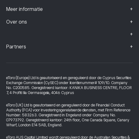
+
Meer informatie
+
Over ons
+
+
Partners
eToro (Europe) Ltd is geautoriseerd en gereguleerd door de Cyprus Securities
Exchange Commission (CySEC) onder licentienummer# 109/10. Company
No. C200585. Geregistreerd kantoor: KANIKA BUSINESS CENTRE, FLOOR
7, 4 Profiti Ilia Germasogeia, 4046 Cyprus
eToro (UK) Ltd is geautoriseerd en gereguleerd door de Financial Conduct
Authority (FCA) voor investeringsgerelateerde diensten, met Firm Reference
Number: 583263. Geregistreerd in Engeland onder Company No.
07973792. Geregistreerd kantoor: 24th floor, One Canada Square, Canary
Wharf, London E14 5AB, England.
eToro AUS Capital Limited wordt gereguleerd door de Australian Securities &