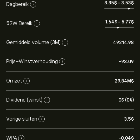
3.35‎$‎
-
3.53‎$‎
Dagbereik
i
1.64‎$‎
-
5.77‎$‎
52W Bereik
i
Gemiddeld volume (3M)
49214.98
i
Prijs-Winstverhouding
-93.09
i
Omzet
29.84M‎$‎
i
Dividend (winst)
0‎$‎ (0%)
i
Vorige sluiten
3.5‎$‎
i
WPA
-0.04‎$‎
i