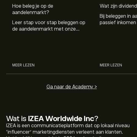
Hoe beleg je op de
Wat zijn dividen
aandelenmarkt?
Bij beleggen in a
Leer stap voor stap beleggen op
passief inkomen 
de aandelenmarkt met onze
genereren. Maar 
beginnersgids: begrijp hoe de
dividenden en h
markt werkt en doe vandaag je
stockdividenden
eerste investering.
MEER LEZEN
MEER LEZEN
Ga naar de Academy >
Wat is
IZEA Worldwide Inc
?
IZEA is een communicatieplatform dat op lokaal niveau
‘influencer’ marketingdiensten verleent aan klanten.