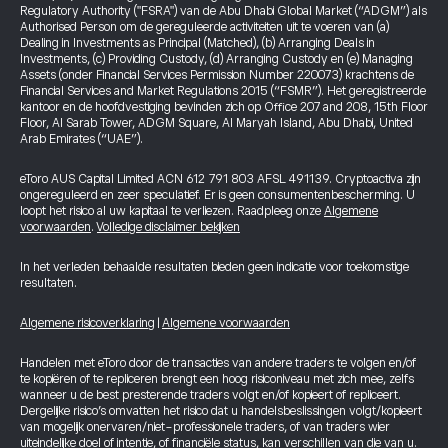
Regulatory Authority ("FSRA") van de Abu Dhabi Global Market (“ADGM”) als
Authorised Person om de gereguleerde activiteiten uit te voeren van (a)
Dealing in Investments as Principal (Matched), (b) Arranging Deals in
Investments, (c) Providing Custody, (d) Arranging Custody en (e) Managing
Assets (onder Financial Services Permission Number 220073) krachtens de
Financial Services and Market Regulations 2015 (“FSMR”). Het geregistreerde
kantoor en de hoofdvestiging bevinden zich op Office 207 and 208, 15th Floor
Floor, Al Sarab Tower, ADGM Square, Al Maryah Island, Abu Dhabi, United
Arab Emirates (“UAE”).
eToro AUS Capital Limited ACN 612 791 803 AFSL 491139. Cryptoactiva zijn
ongereguleerd en zeer speculatief. Er is geen consumentenbescherming. U
loopt het risico al uw kapitaal te verliezen. Raadpleeg onze
Algemene
voorwaarden
.
Volledige disclaimer bekijken
In het verleden behaalde resultaten bieden geen indicatie voor toekomstige
resultaten.
Algemene risicoverklaring
|
Algemene voorwaarden
Handelen met eToro door de transacties van andere traders te volgen en/of
te kopiëren of te repliceren brengt een hoog risiconiveau met zich mee, zelfs
wanneer u de best presterende traders volgt en/of kopieert of repliceert.
Dergelijke risico’s omvatten het risico dat u handelsbeslissingen volgt/kopieert
van mogelijk onervaren/niet-professionele traders, of van traders wier
uiteindelijke doel of intentie, of financiële status, kan verschillen van die van u.