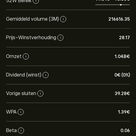
52W Bereik
i
Gemiddeld volume (3M)
216616.35
i
Prijs-Winstverhouding
28.17
i
Omzet
1.04B‎€‎
i
Dividend (winst)
0‎€‎ (0%)
i
Vorige sluiten
39.28‎€‎
i
WPA
1.39‎€‎
i
Beta
0.06
i