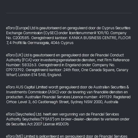
eToro (Europe) Ltd is geautoriseerd en gereguleerd door de Cyprus Securities
Exchange Commission (CySEC) onder licentienummer# 109/10. Company
No. C200585. Geregistreerd kantoor: KANIKA BUSINESS CENTRE, FLOOR
7, 4 Profiti Ilia Germasogeia, 4046 Cyprus
eToro (UK) Ltd is geautoriseerd en gereguleerd door de Financial Conduct
Authority (FCA) voor investeringsgerelateerde diensten, met Firm Reference
Number: 583263. Geregistreerd in Engeland onder Company No.
07973792. Geregistreerd kantoor: 24th floor, One Canada Square, Canary
Wharf, London E14 5AB, England.
eToro AUS Capital Limited wordt gereguleerd door de Australian Securities &
Investments Commission (ASIC) voor de levering van financiële diensten en
producten. Australian Financial Services Licence number: 491139. Registered
Office: Level 3, 60 Castlereagh Street, Sydney NSW 2000, Australia
eToro (Seychelles) Ltd. heeft een vergunning van de Financial Services
Authority Seychelles ("FSAS") om broker-dealer-diensten te verlenen onder
de Securities Act 2007 License #SD076
eToro (ME) Limited is gelicentieerd en gereguleerd door de Financial Services