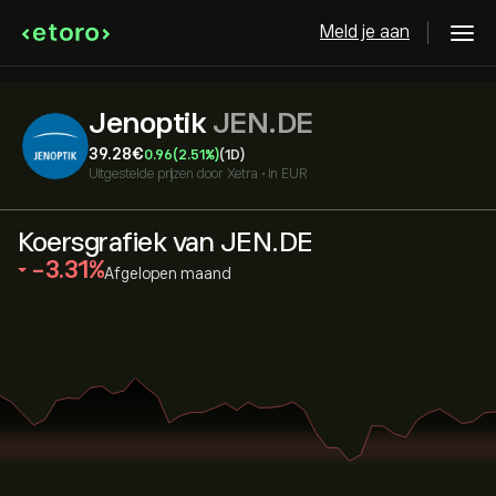
Meld je aan
Jenoptik
JEN.DE
39.28‎€‎
0.96
(2.51%)
(1D)
Uitgestelde prijzen door
Xetra
•
in EUR
Koersgrafiek van JEN.DE
‎-3.31‎
Afgelopen maand