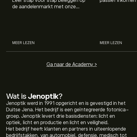
Leer stap voor stap beleggen op
passief inkomen 
de aandelenmarkt met onze
genereren. Maar 
beginnersgids: begrijp hoe de
dividenden en h
markt werkt en doe vandaag je
stockdividenden
eerste investering.
MEER LEZEN
MEER LEZEN
Ga naar de Academy >
Wat is
Jenoptik
?
Jenoptik werd in 1991 opgericht en is gevestigd in het
Duitse Jena. Het bedrijf is een geïntegreerde fotonica-
groep. Jenoptik levert drie basisdiensten: licht en
optiek, licht en productie en licht en veiligheid.
Het bedrijf heeft klanten en partners in uiteenlopende
bedrijfstakken, van automobiel, defensie, medisch tot