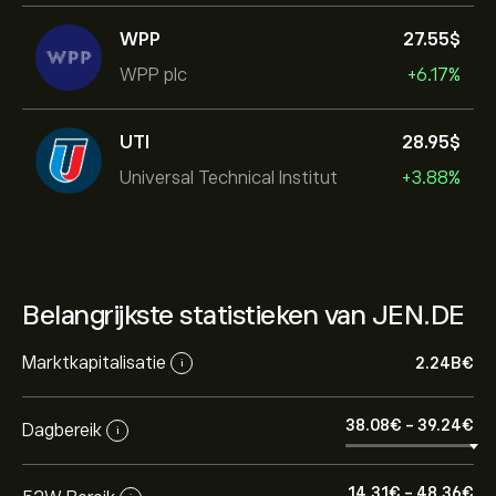
WPP
27.55‎$‎
WPP plc
+6.17%
UTI
28.95‎$‎
Universal Technical Institut
+3.88%
Belangrijkste statistieken van JEN.DE
Marktkapitalisatie
2.24B‎€‎
i
38.08‎€‎
-
39.24‎€‎
Dagbereik
i
14.31‎€‎
-
48.36‎€‎