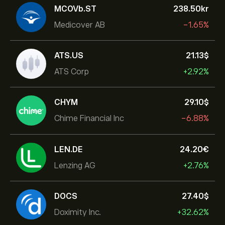
MCOVb.ST
238.50‎kr‎
Medicover AB
-1.65%
ATS.US
21.13‎$‎
ATS Corp
+2.92%
CHYM
29.10‎$‎
Chime Financial Inc
-6.88%
LEN.DE
24.20‎€‎
Lenzing AG
+2.76%
DOCS
27.40‎$‎
Doximity Inc.
+32.62%