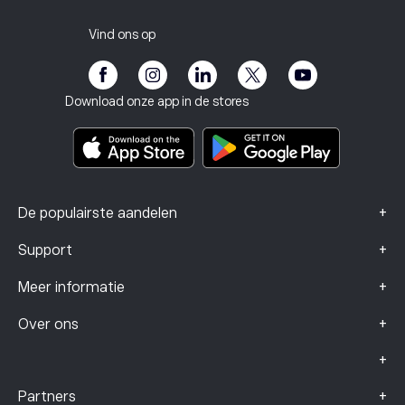
Klantenservice
Privacybeleid
Belastingrapport
Nodig een vriend uit
Onze kantoren
Kwetsbaarheid van de klant
Regelgeving
Vind ons op
eToro Academie
Affiliate programma
Toegankelijkheid
Risicomelding
eToro Club
Impressum
Algemene voorwaarden
Beleggingsverzekering
Download onze app in de stores
Documenten met belangrijke informatie
Smart Portfolios
Klachtengegevens (FCA-klanten)
+
De populairste aandelen
+
Support
+
Meer informatie
+
Over ons
+
+
Partners