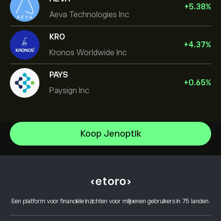
+
5.38
%
Aeva Technologies Inc
KRO
+
4.37
%
Kronos Worldwide Inc
PAYS
+
0.65
%
Paysign Inc
Micron Technology, Inc.
Koop Jenoptik
Vistra Corp
Helpcentrum
Lam Research Corp
Hoe te Storten
Hoe CopyTrading werkt
Applied Materials Inc
Hoe op te nemen
Verantwoord handelen
Johnson & Johnson
Waarom kiezen voor eToro
Open een account
Wat is hefboomwerking en marge
Caterpillar
Een platform voor financiële inzichten voor miljoenen gebruikers in 75 landen.
eToro Reviews
Hoe u uw account kunt verifiëren
Cookiebeleid
Kopen en verkopen uitgelegd
Carrières