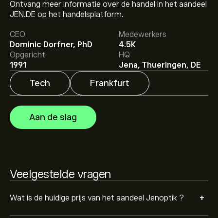
Ontvang meer informatie over de handel in het aandeel
JEN.DE op het handelsplatform.
Het gemiddelde koersdoel voor Jenoptik is 39.28‎€‎.
CEO
Medewerkers
Meld je aan
bij eToro voor gedetailleerde
Dominic Dorfner, PhD
4.5K
analistenvoorspellingen en koersdoelen.
Opgericht
HQ
Analisten bieden voorspellingen voor Jenoptik
1991
Jena, Thueringen, DE
gebaseerd op markttrends, financiële rapporten en
verwachte groei. Bekijk de meest recente voorspelling
Tech
Frankfurt
voor toekomstige koersbewegingen.
De marktkapitalisatie van Jenoptik is 2.24B‎€‎
Aan de slag
Veelgestelde vragen
+
Wat is de huidige prijs van het aandeel Jenoptik ?