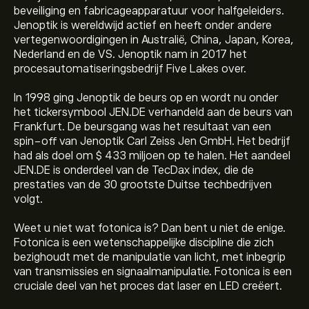
beveiliging en fabricageapparatuur voor halfgeleiders.
Jenoptik is wereldwijd actief en heeft onder andere
vertegenwoordigingen in Australië, China, Japan, Korea,
Nederland en de VS. Jenoptik nam in 2017 het
procesautomatiseringsbedrijf Five Lakes over.
In 1998 ging Jenoptik de beurs op en wordt nu onder
het tickersymbool JEN.DE verhandeld aan de beurs van
Frankfurt. De beursgang was het resultaat van een
spin-off van Jenoptik Carl Zeiss Jen GmbH. Het bedrijf
had als doel om $ 433 miljoen op te halen. Het aandeel
JEN.DE is onderdeel van de TecDax index, die de
prestaties van de 30 grootste Duitse techbedrijven
volgt.
Weet u niet wat fotonica is? Dan bent u niet de enige.
Fotonica is een wetenschappelijke discipline die zich
bezighoudt met de manipulatie van licht, met inbegrip
van transmissies en signaalmanipulatie. Fotonica is een
cruciale deel van het proces dat laser en LED creëert.
De huidige koers van JEN.DE is 39.28‎€‎.