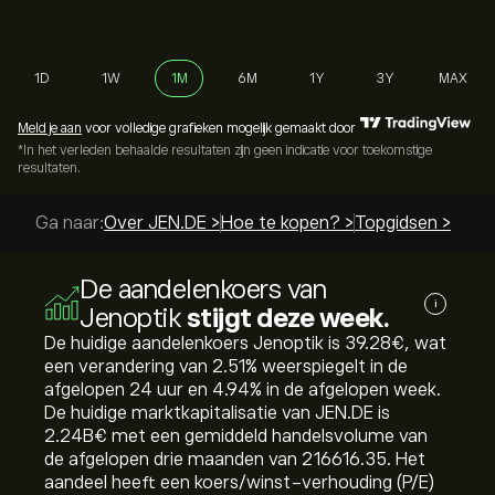
1D
1W
1M
6M
1Y
3Y
MAX
Meld je aan
voor volledige grafieken mogelijk gemaakt door
*In het verleden behaalde resultaten zijn geen indicatie voor toekomstige
resultaten.
Ga naar:
Over JEN.DE >
Hoe te kopen? >
Topgidsen >
De aandelenkoers van
i
Jenoptik
stijgt deze week.
De huidige aandelenkoers Jenoptik is 39.28‎€‎, wat
een verandering van ‎2.51‎% weerspiegelt in de
afgelopen 24 uur en ‎4.94‎% in de afgelopen week.
De huidige marktkapitalisatie van JEN.DE is
2.24B‎€‎ met een gemiddeld handelsvolume van
de afgelopen drie maanden van 216616.35. Het
aandeel heeft een koers/winst-verhouding (P/E)