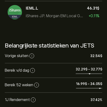
IEML.L
46.31‎$‎
iShares J.P. Morgan EM Local Govt Bond UCITS ETF
+0.11%
Belangrijkste statistieken van JETS
Vorige sluiten
32.54‎$‎
i
32.29‎$‎
-
32.77‎$‎
Bereik v/d dag
i
16.99‎$‎
-
34.05‎$‎
Bereik 52 weken
i
1J Rendement
37.42%
i