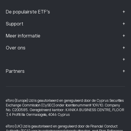
+
De populairste ETF's
+
Support
+
Meer informatie
+
Over ons
+
+
Partners
eToro (Europe) Ltd is geautoriseerd en gereguleerd door de Cyprus Securities
Exchange Commission (CySEC) onder licentienummer# 109/10. Company
No. C200585. Geregistreerd kantoor: KANIKA BUSINESS CENTRE, FLOOR
7, 4 Profiti Ilia Germasogeia, 4046 Cyprus
eToro (UK) Ltd is geautoriseerd en gereguleerd door de Financial Conduct