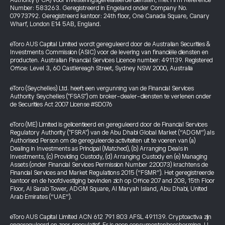
Authority (FCA) voor investeringsgerelateerde diensten, met Firm Reference
Number: 583263. Geregistreerd in Engeland onder Company No.
07973792. Geregistreerd kantoor: 24th floor, One Canada Square, Canary
Wharf, London E14 5AB, England.
eToro AUS Capital Limited wordt gereguleerd door de Australian Securities &
Investments Commission (ASIC) voor de levering van financiële diensten en
producten. Australian Financial Services Licence number: 491139. Registered
Office: Level 3, 60 Castlereagh Street, Sydney NSW 2000, Australia
eToro (Seychelles) Ltd. heeft een vergunning van de Financial Services
Authority Seychelles ("FSAS") om broker-dealer-diensten te verlenen onder
de Securities Act 2007 License #SD076
eToro (ME) Limited is gelicentieerd en gereguleerd door de Financial Services
Regulatory Authority ("FSRA") van de Abu Dhabi Global Market (“ADGM”) als
Authorised Person om de gereguleerde activiteiten uit te voeren van (a)
Dealing in Investments as Principal (Matched), (b) Arranging Deals in
Investments, (c) Providing Custody, (d) Arranging Custody en (e) Managing
Assets (onder Financial Services Permission Number 220073) krachtens de
Financial Services and Market Regulations 2015 (“FSMR”). Het geregistreerde
kantoor en de hoofdvestiging bevinden zich op Office 207 and 208, 15th Floor
Floor, Al Sarab Tower, ADGM Square, Al Maryah Island, Abu Dhabi, United
Arab Emirates (“UAE”).
eToro AUS Capital Limited ACN 612 791 803 AFSL 491139. Cryptoactiva zijn