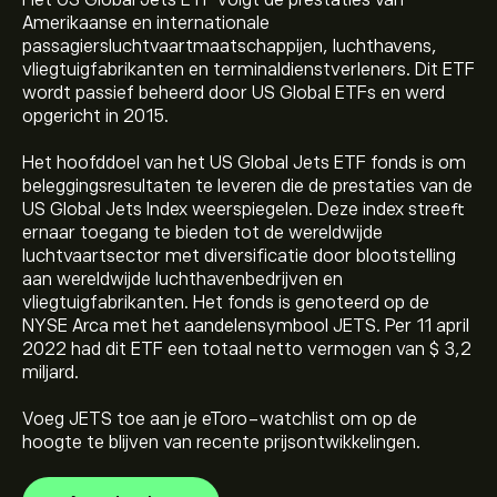
Het US Global Jets ETF volgt de prestaties van
Amerikaanse en internationale
passagiersluchtvaartmaatschappijen, luchthavens,
vliegtuigfabrikanten en terminaldienstverleners. Dit ETF
wordt passief beheerd door US Global ETFs en werd
opgericht in 2015.
Het hoofddoel van het US Global Jets ETF fonds is om
beleggingsresultaten te leveren die de prestaties van de
US Global Jets Index weerspiegelen. Deze index streeft
De huidige prijs van JETS is 32.54‎$‎
ernaar toegang te bieden tot de wereldwijde
luchtvaartsector met diversificatie door blootstelling
aan wereldwijde luchthavenbedrijven en
vliegtuigfabrikanten. Het fonds is genoteerd op de
De recordhoogte van US Global Jets ETF is 34.05‎$‎
NYSE Arca met het aandelensymbool JETS. Per 11 april
2022 had dit ETF een totaal netto vermogen van $ 3,2
miljard.
Selecteer het "1D" of "1W" tijdsbestek op de eToro
Voeg JETS toe aan je eToro-watchlist om op de
grafiek en zoom uit om de historische prijsbewegingen
hoogte te blijven van recente prijsontwikkelingen.
te zien van US Global Jets ETF. De prijs van US Global
Jets ETF lag het afgelopen jaar tussen 8.94‎$‎
Als je JETS wilt kopen, ga je naar de pagina "US Global