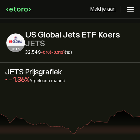
Meld je aan
US Global Jets ETF Koers
JETS
32.54‎$‎
-0.10
(-0.31%)
(1D)
JETS Prijsgrafiek
‎-1.36‎
Afgelopen maand