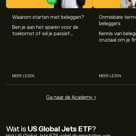
Waarom starten met beleggen?
Onmisbare term
beleggers
Ben je aan het sparen voor de
toekomst of wil je passief
Kennis van beleg
inkomen opbouwen? Beleggen
cruciaal om je fi
helpt je op weg naar financiële
te bereiken. In di
groei en onafhankelijkheid.
de belangrijkste
eenvoudig en begri
MEER LEZEN
MEER LEZEN
Ga naar de Academy >
Wat is
US Global Jets ETF
?