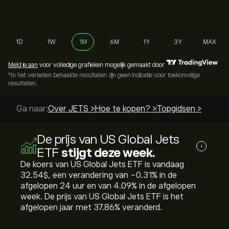
1D
1W
1M
6M
1Y
3Y
MAX
Meld je aan
voor volledige grafieken mogelijk gemaakt door
*In het verleden behaalde resultaten zijn geen indicatie voor toekomstige
resultaten.
Ga naar:
Over JETS >
Hoe te kopen? >
Topgidsen >
De prijs van US Global Jets
i
ETF
stijgt deze week.
De koers van US Global Jets ETF is vandaag
32.54‎$‎, een verandering van ‎-0.31‎% in de
afgelopen 24 uur en van ‎4.09‎% in de afgelopen
week. De prijs van US Global Jets ETF is het
afgelopen jaar met ‎37.86‎% veranderd.