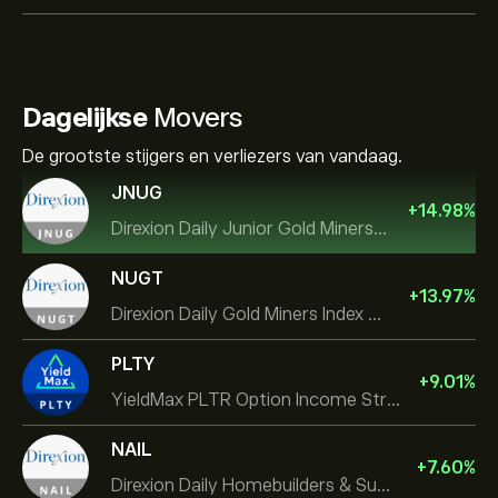
Dagelijkse
Movers
De grootste stijgers en verliezers van vandaag.
JNUG
+
14.98
%
Direxion Daily Junior Gold Miners Index Bull 2X ETF
NUGT
+
13.97
%
Direxion Daily Gold Miners Index Bull 2X ETF
PLTY
+
9.01
%
YieldMax PLTR Option Income Strategy ETF
NAIL
+
7.60
%
Direxion Daily Homebuilders & Supplies Bull 3X ETF