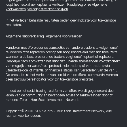
ongereguleerd en zeer speculatief. Er is geen consumentenbescherming. U
loopt het risico al uw kapitaal te verliezen. Raadpleeg onze
Algemene
voorwaarden
.
Volledige disclaimer bekijken
In het verleden behaalde resultaten bieden geen indicatie voor toekomstige
resultaten.
Algemene risicoverklaring
|
Algemene voorwaarden
Handelen met eToro door de transacties van andere traders te volgen en/of
te kopiëren of te repliceren brengt een hoog risiconiveau met zich mee, zelfs
wanneer u de best presterende traders volgt en/of kopieert of repliceert.
Dergelijke risico’s omvatten het risico dat u handelsbeslissingen volgt/kopieert
van mogelijk onervaren/niet-professionele traders, of van traders wier
uiteindelijke doel of intentie, of financiële status, kan verschillen van die van u.
De prestaties uit het verleden van een lid van de eToro-community vormen
geen betrouwbare indicator voor zijn toekomstige prestaties.
Inhoud op het social trading-platform van eToro wordt gegenereerd door
leden van de community en bevat geen advies of aanbevelingen door of
namens eToro - Your Social Investment Network.
Copyright © 2006-2026 eToro - Your Social Investment Network, Alle
rechten voorbehouden.