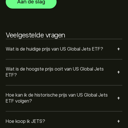
Aan de slag
Jets ETF (JETS)" op de eToro-website. Zodra je een
account hebt aangemaakt en geld hebt gestort, klik je
op de knop ‘Handelen’ en bepaal je hoeveel US Global
Jets ETF je wilt kopen. Je kunt ook een order plaatsen
waarbij JETS in de toekomst tegen een specifieke prijs
Veelgestelde vragen
wordt gekocht.
+
Wat is de huidige prijs van US Global Jets ETF?
Wat is de hoogste prijs ooit van US Global Jets
+
ETF?
Hoe kan ik de historische prijs van US Global Jets
+
ETF volgen?
+
Hoe koop ik JETS?