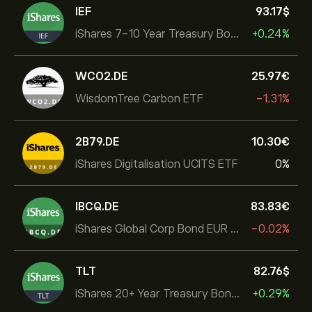
IEF
93.17‎$‎
iShares 7-10 Year Treasury Bond ETF
+0.24%
WCO2.DE
25.97‎€‎
WisdomTree Carbon ETF
-1.31%
2B79.DE
10.30‎€‎
iShares Digitalisation UCITS ETF
0%
IBCQ.DE
83.83‎€‎
iShares Global Corp Bond EUR Hedged UCITS ETF Dist
-0.02%
TLT
82.76‎$‎
iShares 20+ Year Treasury Bond ETF
+0.29%