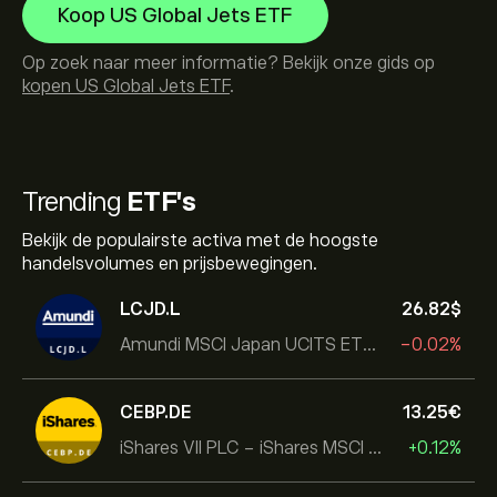
Koop US Global Jets ETF
Op zoek naar meer informatie? Bekijk onze gids op
kopen US Global Jets ETF
.
Trending
ETF's
Bekijk de populairste activa met de hoogste
handelsvolumes en prijsbewegingen.
LCJD.L
26.82‎$‎
Amundi MSCI Japan UCITS ETF Acc
-0.02%
CEBP.DE
13.25‎€‎
iShares VII PLC - iShares MSCI EMU USD Hedged UCITS ETF
+0.12%