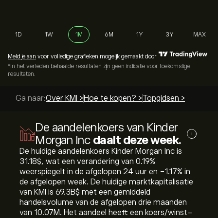
1D
1W
1M
6M
1Y
3Y
MAX
Meld je aan
voor volledige grafieken mogelijk gemaakt door
*In het verleden behaalde resultaten zijn geen indicatie voor toekomstige
resultaten.
Ga naar:
Over KMI >
Hoe te kopen? >
Topgidsen >
De aandelenkoers van Kinder
i
Morgan Inc
daalt deze week.
De huidige aandelenkoers Kinder Morgan Inc is
31.18‎$‎, wat een verandering van ‎0.19‎%
weerspiegelt in de afgelopen 24 uur en ‎-1.17‎% in
de afgelopen week. De huidige marktkapitalisatie
van KMI is 69.3B‎$‎ met een gemiddeld
handelsvolume van de afgelopen drie maanden
van 10.07M. Het aandeel heeft een koers/winst-