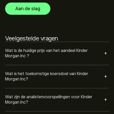
verwachte groei. Bekijk de meest recente voorspelling
Aan de slag
voor toekomstige koersbewegingen.
De marktkapitalisatie van Kinder Morgan Inc is 69.3B‎$‎
Gebaseerd op aanbevelingen van 10 analisten voor KMI
Veelgestelde vragen
in de afgelopen 3 maanden, is de algemene consensus
Matige buy.
Wat is de huidige prijs van het aandeel Kinder
+
Morgan Inc ?
Wat is het toekomstige koersdoel van Kinder
+
Morgan Inc?
Wat zijn de analistenvoorspellingen voor Kinder
+
Morgan Inc?