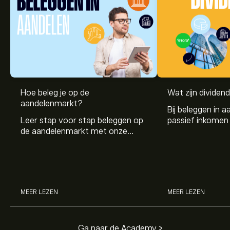
Hoe beleg je op de
Wat zijn dividen
aandelenmarkt?
Bij beleggen in a
Leer stap voor stap beleggen op
passief inkomen 
de aandelenmarkt met onze
genereren. Maar 
beginnersgids: begrijp hoe de
dividenden en h
markt werkt en doe vandaag je
stockdividenden
eerste investering.
MEER LEZEN
MEER LEZEN
Ga naar de Academy >