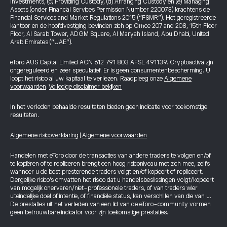
Investments, (c) Providing Custody, (d) Arranging Custody en (e) Managing
Assets (onder Financial Services Permission Number 220073) krachtens de
Financial Services and Market Regulations 2015 (“FSMR”). Het geregistreerde
kantoor en de hoofdvestiging bevinden zich op Office 207 and 208, 15th Floor
Floor, Al Sarab Tower, ADGM Square, Al Maryah Island, Abu Dhabi, United
Arab Emirates (“UAE”).
eToro AUS Capital Limited ACN 612 791 803 AFSL 491139. Cryptoactiva zijn
ongereguleerd en zeer speculatief. Er is geen consumentenbescherming. U
loopt het risico al uw kapitaal te verliezen. Raadpleeg onze
Algemene
voorwaarden
.
Volledige disclaimer bekijken
In het verleden behaalde resultaten bieden geen indicatie voor toekomstige
resultaten.
Algemene risicoverklaring
|
Algemene voorwaarden
Handelen met eToro door de transacties van andere traders te volgen en/of
te kopiëren of te repliceren brengt een hoog risiconiveau met zich mee, zelfs
wanneer u de best presterende traders volgt en/of kopieert of repliceert.
Dergelijke risico’s omvatten het risico dat u handelsbeslissingen volgt/kopieert
van mogelijk onervaren/niet-professionele traders, of van traders wier
uiteindelijke doel of intentie, of financiële status, kan verschillen van die van u.
De prestaties uit het verleden van een lid van de eToro-community vormen
geen betrouwbare indicator voor zijn toekomstige prestaties.