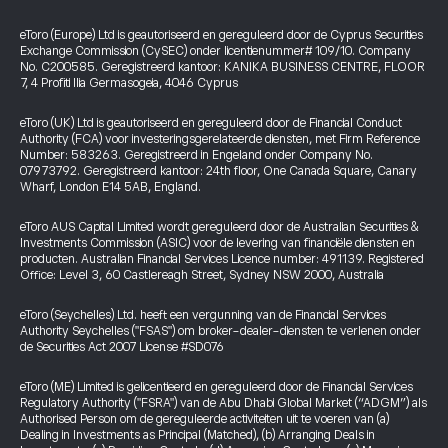
eToro (Europe) Ltd is geautoriseerd en gereguleerd door de Cyprus Securities
Exchange Commission (CySEC) onder licentienummer# 109/10. Company
No. C200585. Geregistreerd kantoor: KANIKA BUSINESS CENTRE, FLOOR
7, 4 Profiti Ilia Germasogeia, 4046 Cyprus
eToro (UK) Ltd is geautoriseerd en gereguleerd door de Financial Conduct
Authority (FCA) voor investeringsgerelateerde diensten, met Firm Reference
Number: 583263. Geregistreerd in Engeland onder Company No.
07973792. Geregistreerd kantoor: 24th floor, One Canada Square, Canary
Wharf, London E14 5AB, England.
eToro AUS Capital Limited wordt gereguleerd door de Australian Securities &
Investments Commission (ASIC) voor de levering van financiële diensten en
producten. Australian Financial Services Licence number: 491139. Registered
Office: Level 3, 60 Castlereagh Street, Sydney NSW 2000, Australia
eToro (Seychelles) Ltd. heeft een vergunning van de Financial Services
Authority Seychelles ("FSAS") om broker-dealer-diensten te verlenen onder
de Securities Act 2007 License #SD076
eToro (ME) Limited is gelicentieerd en gereguleerd door de Financial Services
Regulatory Authority ("FSRA") van de Abu Dhabi Global Market (“ADGM”) als
Authorised Person om de gereguleerde activiteiten uit te voeren van (a)
Dealing in Investments as Principal (Matched), (b) Arranging Deals in