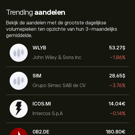
Trending
aandelen
Bekijk de aandelen met de grootste dagelijkse
volumepieken ten opzichte van hun 3-maandelijks
gemiddelde.
WLYB
53.27‎$‎
John Wiley & Sons Inc
-1.86%
SIM
28.65‎$‎
Grupo Simec SAB de CV
-3.76%
ICOS.MI
14.04‎€‎
Intercos S.p.A
-0.14%
0B2.DE
180.80‎€‎