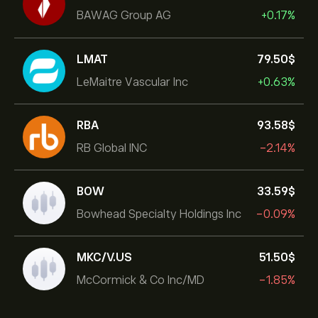
BAWAG Group AG
+0.17%
LMAT
79.50‎$‎
LeMaitre Vascular Inc
+0.63%
RBA
93.58‎$‎
RB Global INC
-2.14%
BOW
33.59‎$‎
Bowhead Specialty Holdings Inc
-0.09%
MKC/V.US
51.50‎$‎
McCormick & Co Inc/MD
-1.85%