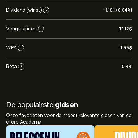
Dividend (winst)
1.18‎$‎ (0.04%)
i
Vorige sluiten
31.12‎$‎
i
WPA
1.55‎$‎
i
Beta
0.44
i
De populairste
gidsen
Onze favorieten voor de meest relevante gidsen van de
eToro Academy