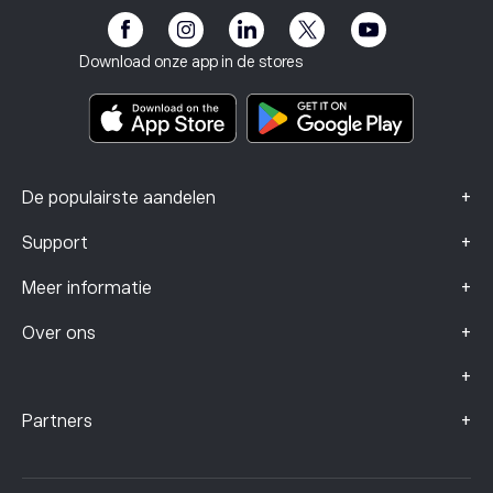
Risicomelding
eToro Club
Impressum
Algemene voorwaarden
Beleggingsverzekering
Download onze app in de stores
Documenten met belangrijke informatie
Smart Portfolios
Klachtengegevens (FCA-klanten)
+
De populairste aandelen
+
Support
+
Meer informatie
+
Over ons
+
+
Partners