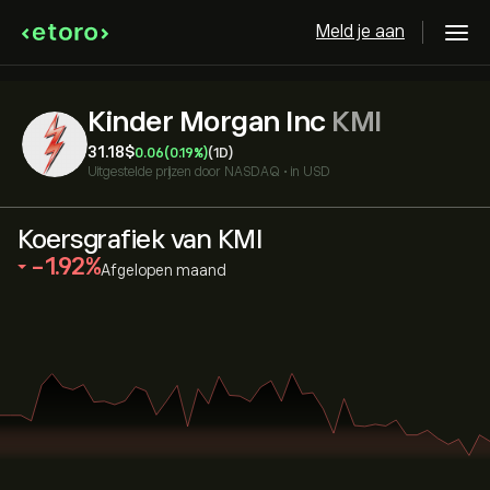
Meld je aan
Kinder Morgan Inc
KMI
31.18‎$‎
0.06
(0.19%)
(1D)
Uitgestelde prijzen door
NASDAQ
•
in USD
Koersgrafiek van KMI
‎-1.92‎
Afgelopen maand