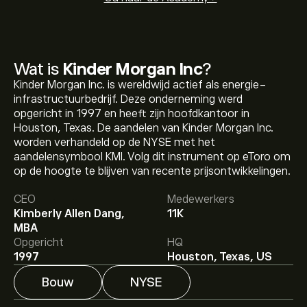
Wat is
Kinder Morgan Inc
?
Kinder Morgan Inc. is wereldwijd actief als energie-
infrastructuurbedrijf. Deze onderneming werd
opgericht in 1997 en heeft zijn hoofdkantoor in
Houston, Texas. De aandelen van Kinder Morgan Inc.
worden verhandeld op de NYSE met het
aandelensymbool KMI. Volg dit instrument op eToro om
De huidige koers van KMI is 31.18‎$‎.
op de hoogte te blijven van recente prijsontwikkelingen.
CEO
Medewerkers
Kimberly Allen Dang,
11K
Het gemiddelde koersdoel voor Kinder Morgan Inc is
MBA
31.18‎$‎.
Meld je aan
bij eToro voor gedetailleerde
Opgericht
HQ
analistenvoorspellingen en koersdoelen.
1997
Houston, Texas, US
Bouw
NYSE
Analisten bieden voorspellingen voor Kinder Morgan Inc
gebaseerd op markttrends, financiële rapporten en