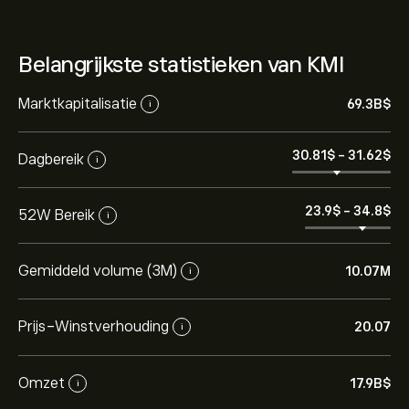
Belangrijkste statistieken van KMI
Marktkapitalisatie
69.3B‎$‎
i
30.81‎$‎
-
31.62‎$‎
Dagbereik
i
23.9‎$‎
-
34.8‎$‎
52W Bereik
i
Gemiddeld volume (3M)
10.07M
i
Prijs-Winstverhouding
20.07
i
Omzet
17.9B‎$‎
i