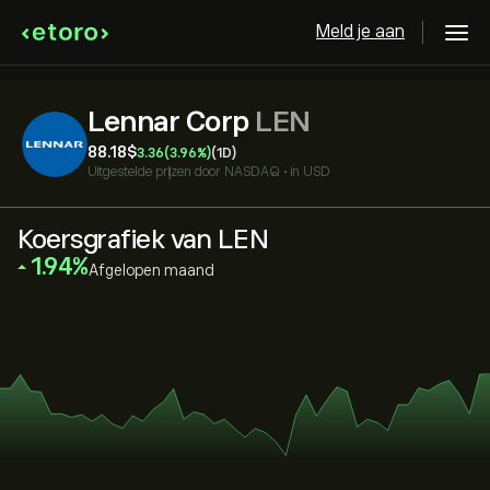
Meld je aan
Lennar Corp
LEN
88.18‎$‎
3.36
(3.96%)
(1D)
Uitgestelde prijzen door
NASDAQ
•
in USD
Koersgrafiek van LEN
‎1.94‎
Afgelopen maand