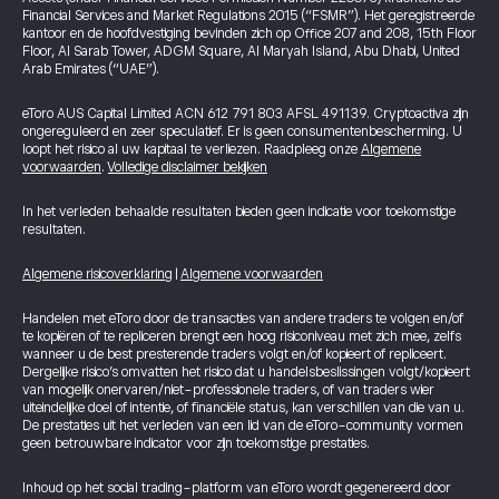
Financial Services and Market Regulations 2015 (“FSMR”). Het geregistreerde
kantoor en de hoofdvestiging bevinden zich op Office 207 and 208, 15th Floor
Floor, Al Sarab Tower, ADGM Square, Al Maryah Island, Abu Dhabi, United
Arab Emirates (“UAE”).
eToro AUS Capital Limited ACN 612 791 803 AFSL 491139. Cryptoactiva zijn
ongereguleerd en zeer speculatief. Er is geen consumentenbescherming. U
loopt het risico al uw kapitaal te verliezen. Raadpleeg onze
Algemene
voorwaarden
.
Volledige disclaimer bekijken
In het verleden behaalde resultaten bieden geen indicatie voor toekomstige
resultaten.
Algemene risicoverklaring
|
Algemene voorwaarden
Handelen met eToro door de transacties van andere traders te volgen en/of
te kopiëren of te repliceren brengt een hoog risiconiveau met zich mee, zelfs
wanneer u de best presterende traders volgt en/of kopieert of repliceert.
Dergelijke risico’s omvatten het risico dat u handelsbeslissingen volgt/kopieert
van mogelijk onervaren/niet-professionele traders, of van traders wier
uiteindelijke doel of intentie, of financiële status, kan verschillen van die van u.
De prestaties uit het verleden van een lid van de eToro-community vormen
geen betrouwbare indicator voor zijn toekomstige prestaties.
Inhoud op het social trading-platform van eToro wordt gegenereerd door