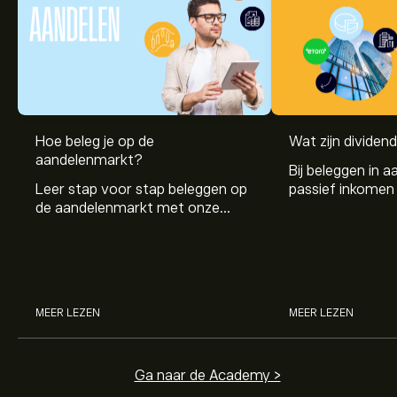
Hoe beleg je op de
Wat zijn dividen
aandelenmarkt?
Bij beleggen in a
Leer stap voor stap beleggen op
passief inkomen 
de aandelenmarkt met onze
genereren. Maar 
beginnersgids: begrijp hoe de
dividenden en h
markt werkt en doe vandaag je
stockdividenden
eerste investering.
MEER LEZEN
MEER LEZEN
Ga naar de Academy >