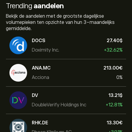
Trending
aandelen
Bekijk de aandelen met de grootste dagelijkse
volumepieken ten opzichte van hun 3-maandelijks
gemiddelde.
DOCS
27.40‎$‎
Doximity Inc.
+32.62%
ANA.MC
213.00‎€‎
Acciona
0%
DV
13.21‎$‎
DoubleVerify Holdings Inc
+12.81%
RHK.DE
13.30‎€‎