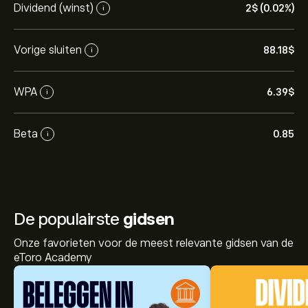
Dividend (winst)
2‎$‎ (0.02%)
i
Vorige sluiten
88.18‎$‎
i
WPA
6.39‎$‎
i
Beta
0.85
i
De populairste
gidsen
Onze favorieten voor de meest relevante gidsen van de
eToro Academy