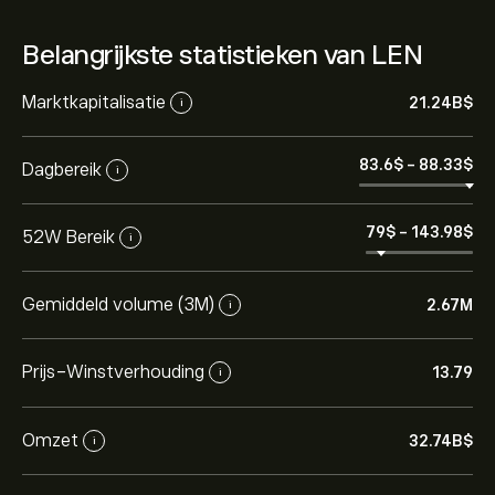
Belangrijkste statistieken van LEN
Marktkapitalisatie
21.24B‎$‎
i
83.6‎$‎
-
88.33‎$‎
Dagbereik
i
79‎$‎
-
143.98‎$‎
52W Bereik
i
Gemiddeld volume (3M)
2.67M
i
Prijs-Winstverhouding
13.79
i
Omzet
32.74B‎$‎
i