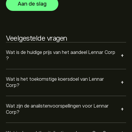
Aan de slag
voor toekomstige koersbewegingen.
De marktkapitalisatie van Lennar Corp is 21.24B‎$‎
Gebaseerd op aanbevelingen van 12 analisten voor LEN
Veelgestelde vragen
in de afgelopen 3 maanden, is de algemene consensus
Matige sell.
Wat is de huidige prijs van het aandeel Lennar Corp
+
?
Wat is het toekomstige koersdoel van Lennar
+
Corp?
Wat zijn de analistenvoorspellingen voor Lennar
+
Corp?