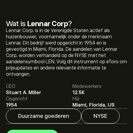
Wat is
Lennar Corp
?
Lennar Corp. is in de Verenigde Staten actief als
huizenbouwer, voornamelijk onder de merknaam
Lennar. Dit bedrijf werd opgericht in 1954 en is
gevestigd in Miami, Florida. De aandelen van Lennar
Corp. worden verhandeld op de NYSE met het
aandelensymbool LEN. Volg dit instrument op eToro om
De huidige koers van LEN is 88.18‎$‎.
prijsupdates en andere relevante informatie te
ontvangen.
CEO
Medewerkers
Het gemiddelde koersdoel voor Lennar Corp is 88.18‎$‎.
Stuart A. Miller
12.5K
Meld je aan
bij eToro voor gedetailleerde
Opgericht
HQ
analistenvoorspellingen en koersdoelen.
1954
Miami, Florida, US
Duurzame goederen
NYSE
Analisten bieden voorspellingen voor Lennar Corp
gebaseerd op markttrends, financiële rapporten en
verwachte groei. Bekijk de meest recente voorspelling