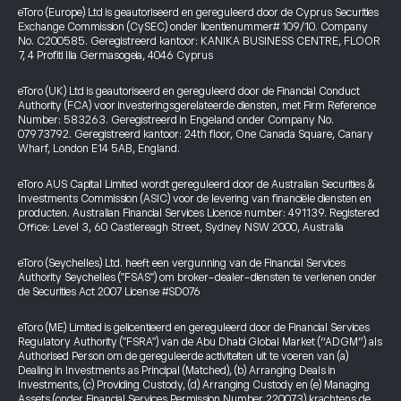
eToro (Europe) Ltd is geautoriseerd en gereguleerd door de Cyprus Securities
Exchange Commission (CySEC) onder licentienummer# 109/10. Company
No. C200585. Geregistreerd kantoor: KANIKA BUSINESS CENTRE, FLOOR
7, 4 Profiti Ilia Germasogeia, 4046 Cyprus
eToro (UK) Ltd is geautoriseerd en gereguleerd door de Financial Conduct
Authority (FCA) voor investeringsgerelateerde diensten, met Firm Reference
Number: 583263. Geregistreerd in Engeland onder Company No.
07973792. Geregistreerd kantoor: 24th floor, One Canada Square, Canary
Wharf, London E14 5AB, England.
eToro AUS Capital Limited wordt gereguleerd door de Australian Securities &
Investments Commission (ASIC) voor de levering van financiële diensten en
producten. Australian Financial Services Licence number: 491139. Registered
Office: Level 3, 60 Castlereagh Street, Sydney NSW 2000, Australia
eToro (Seychelles) Ltd. heeft een vergunning van de Financial Services
Authority Seychelles ("FSAS") om broker-dealer-diensten te verlenen onder
de Securities Act 2007 License #SD076
eToro (ME) Limited is gelicentieerd en gereguleerd door de Financial Services
Regulatory Authority ("FSRA") van de Abu Dhabi Global Market (“ADGM”) als
Authorised Person om de gereguleerde activiteiten uit te voeren van (a)
Dealing in Investments as Principal (Matched), (b) Arranging Deals in
Investments, (c) Providing Custody, (d) Arranging Custody en (e) Managing
Assets (onder Financial Services Permission Number 220073) krachtens de