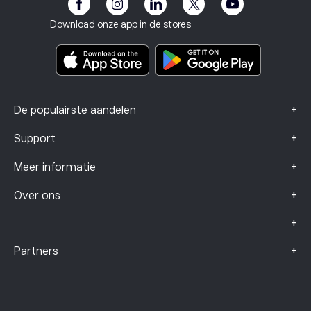
eToro Club
Impressum
Algemene voorwaarden
Beleggingsverzekering
Download onze app in de stores
Documenten met belangrijke informatie
Smart Portfolios
Klachtengegevens (FCA-klanten)
+
De populairste aandelen
+
Support
+
Meer informatie
+
Over ons
+
+
Partners