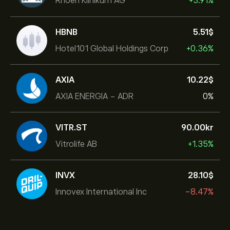
Rhoen Klinikum AG
+3.91%
HBNB
5.51‎$‎
Hotel101 Global Holdings Corp
+0.36%
AXIA
10.22‎$‎
AXIA ENERGIA - ADR
0%
VITR.ST
90.00‎kr‎
Vitrolife AB
+1.35%
INVX
28.10‎$‎
Innovex International Inc
-8.47%