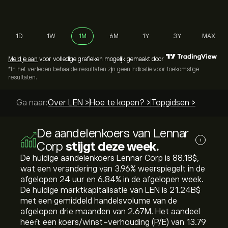
1D
1W
1M
6M
1Y
3Y
MAX
Meld je aan
voor volledige grafieken mogelijk gemaakt door
*In het verleden behaalde resultaten zijn geen indicatie voor toekomstige
resultaten.
Ga naar:
Over LEN >
Hoe te kopen? >
Topgidsen >
De aandelenkoers van Lennar
i
Corp
stijgt deze week.
De huidige aandelenkoers Lennar Corp is 88.18‎$‎,
wat een verandering van ‎3.96‎% weerspiegelt in de
afgelopen 24 uur en ‎6.84‎% in de afgelopen week.
De huidige marktkapitalisatie van LEN is 21.24B‎$‎
met een gemiddeld handelsvolume van de
afgelopen drie maanden van 2.67M. Het aandeel
heeft een koers/winst-verhouding (P/E) van 13.79