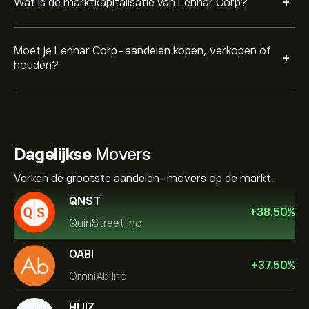
+
Wat is de marktkapitalisatie van Lennar Corp?
Moet je Lennar Corp-aandelen kopen, verkopen of
+
houden?
Dagelijkse
Movers
Verken de grootste aandelen-movers op de markt.
QNST
+
38.50
%
QuinStreet Inc
OABI
+
37.50
%
OmniAb Inc
HUIZ