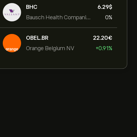
BHC
6.29‎$‎
Bausch Health Companies Inc
0%
OBEL.BR
22.20‎€‎
Orange Belgium NV
+0.91%