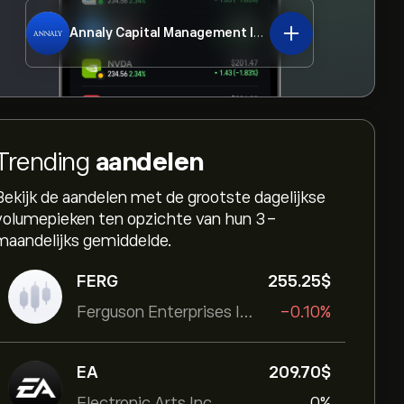
Annaly Capital Management Inc
NLY
Trending
aandelen
Bekijk de aandelen met de grootste dagelijkse
volumepieken ten opzichte van hun 3-
maandelijks gemiddelde.
FERG
255.25‎$‎
Ferguson Enterprises Inc
-0.10%
EA
209.70‎$‎
Electronic Arts Inc
0%