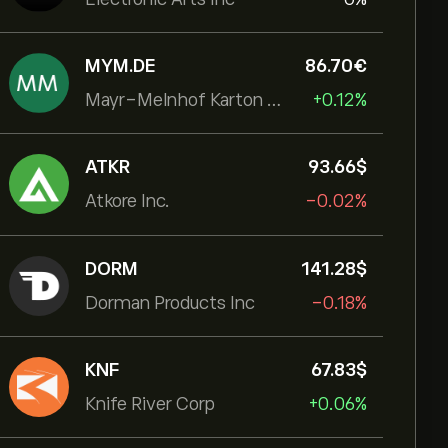
MYM.DE
86.70‎€‎
Mayr-Melnhof Karton AG
+0.12%
ATKR
93.66‎$‎
Atkore Inc.
-0.02%
DORM
141.28‎$‎
Dorman Products Inc
-0.18%
KNF
67.83‎$‎
Knife River Corp
+0.06%