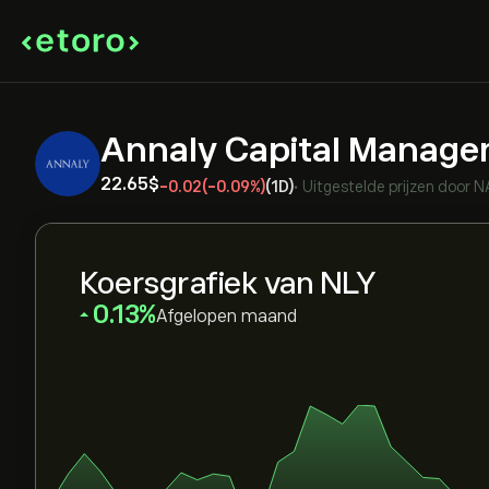
Annaly Capital Manage
22.65‎$‎
-0.02
(-0.09%)
(1D)
•
Uitgestelde prijzen door
N
Koersgrafiek van NLY
‎0.13‎
Afgelopen maand