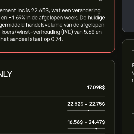
ment Inc is 22.65‎$‎, wat een verandering
 en ‎-1.69‎% in de afgelopen week. De huidige
n gemiddeld handelsvolume van de afgelopen
 koers/winst-verhouding (P/E) van 5.68 en
het aandeel staat op 0.74.
 NLY
17.09B‎$‎
22.52‎$‎
-
22.75‎$‎
16.56‎$‎
-
24.47‎$‎