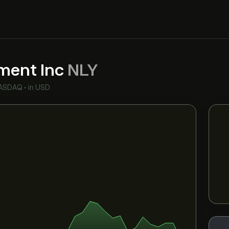
ment Inc
NLY
ASDAQ
•
in USD