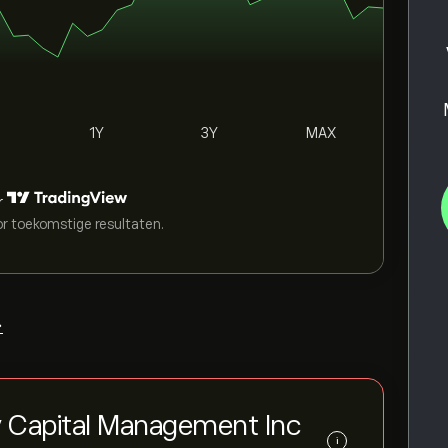
1Y
3Y
MAX
r
or toekomstige resultaten.
>
y Capital Management Inc
i