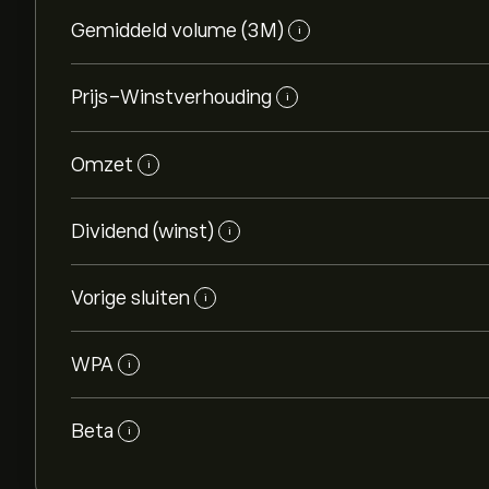
Gemiddeld volume (3M)
i
Prijs-Winstverhouding
i
Omzet
i
Dividend (winst)
i
Vorige sluiten
i
WPA
i
Beta
i