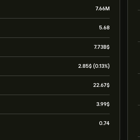
7.66M
5.68
7.73B‎$‎
2.85‎$‎ (0.13%)
22.67‎$‎
3.99‎$‎
0.74