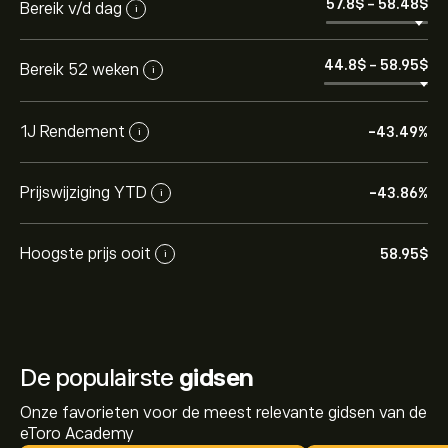
57.8‎$‎
-
58.48‎$‎
Bereik v/d dag
i
44.8‎$‎
-
58.95‎$‎
Bereik 52 weken
i
1J Rendement
-43.49%
i
Prijswijziging YTD
-43.86%
i
Hoogste prijs ooit
58.95‎$‎
i
De populairste
gidsen
Onze favorieten voor de meest relevante gidsen van de
eToro Academy