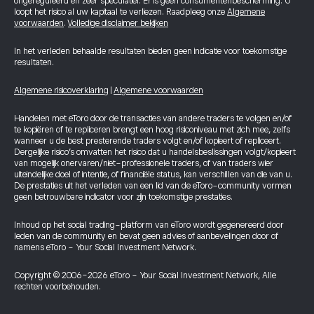
ongereguleerd en zeer speculatief. Er is geen consumentenbescherming. U
loopt het risico al uw kapitaal te verliezen. Raadpleeg onze
Algemene
voorwaarden
.
Volledige disclaimer bekijken
In het verleden behaalde resultaten bieden geen indicatie voor toekomstige
resultaten.
Algemene risicoverklaring
|
Algemene voorwaarden
Handelen met eToro door de transacties van andere traders te volgen en/of
te kopiëren of te repliceren brengt een hoog risiconiveau met zich mee, zelfs
wanneer u de best presterende traders volgt en/of kopieert of repliceert.
Dergelijke risico’s omvatten het risico dat u handelsbeslissingen volgt/kopieert
van mogelijk onervaren/niet-professionele traders, of van traders wier
uiteindelijke doel of intentie, of financiële status, kan verschillen van die van u.
De prestaties uit het verleden van een lid van de eToro-community vormen
geen betrouwbare indicator voor zijn toekomstige prestaties.
Inhoud op het social trading-platform van eToro wordt gegenereerd door
leden van de community en bevat geen advies of aanbevelingen door of
namens eToro - Your Social Investment Network.
Copyright © 2006-2026 eToro - Your Social Investment Network, Alle
rechten voorbehouden.