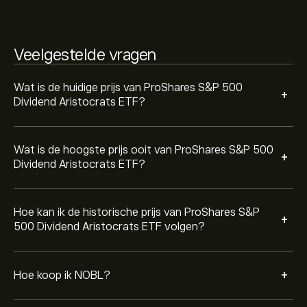
eToro-website. Zodra je een account hebt aangemaakt
en geld hebt gestort, klik je op de knop ‘Handelen’ en
bepaal je hoeveel ProShares S&P 500 Dividend
Veelgestelde vragen
Aristocrats ETF je wilt kopen. Je kunt ook een order
plaatsen waarbij NOBL in de toekomst tegen een
specifieke prijs wordt gekocht.
Wat is de huidige prijs van ProShares S&P 500
+
Dividend Aristocrats ETF?
Wat is de hoogste prijs ooit van ProShares S&P 500
+
Dividend Aristocrats ETF?
Hoe kan ik de historische prijs van ProShares S&P
+
500 Dividend Aristocrats ETF volgen?
+
Hoe koop ik NOBL?