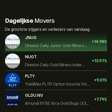
Dagelijkse
Movers
De grootste stijgers en verliezers van vandaag.
JNUG
+
14.98
%
Direxion Daily Junior Gold Miners Index Bull 2X ETF
NUGT
+
13.97
%
Direxion Daily Gold Miners Index Bull 2X ETF
PLTY
+
9.01
%
YieldMax PLTR Option Income Strategy ETF
GLDU.NV
+
7.79
%
Amundi NYSE Arca Gold Bugs UCITS ETF Dist