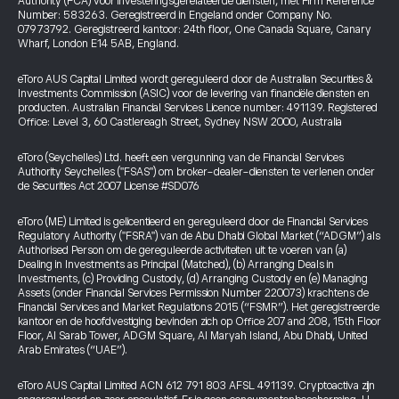
Authority (FCA) voor investeringsgerelateerde diensten, met Firm Reference
Number: 583263. Geregistreerd in Engeland onder Company No.
07973792. Geregistreerd kantoor: 24th floor, One Canada Square, Canary
Wharf, London E14 5AB, England.
eToro AUS Capital Limited wordt gereguleerd door de Australian Securities &
Investments Commission (ASIC) voor de levering van financiële diensten en
producten. Australian Financial Services Licence number: 491139. Registered
Office: Level 3, 60 Castlereagh Street, Sydney NSW 2000, Australia
eToro (Seychelles) Ltd. heeft een vergunning van de Financial Services
Authority Seychelles ("FSAS") om broker-dealer-diensten te verlenen onder
de Securities Act 2007 License #SD076
eToro (ME) Limited is gelicentieerd en gereguleerd door de Financial Services
Regulatory Authority ("FSRA") van de Abu Dhabi Global Market (“ADGM”) als
Authorised Person om de gereguleerde activiteiten uit te voeren van (a)
Dealing in Investments as Principal (Matched), (b) Arranging Deals in
Investments, (c) Providing Custody, (d) Arranging Custody en (e) Managing
Assets (onder Financial Services Permission Number 220073) krachtens de
Financial Services and Market Regulations 2015 (“FSMR”). Het geregistreerde
kantoor en de hoofdvestiging bevinden zich op Office 207 and 208, 15th Floor
Floor, Al Sarab Tower, ADGM Square, Al Maryah Island, Abu Dhabi, United
Arab Emirates (“UAE”).
eToro AUS Capital Limited ACN 612 791 803 AFSL 491139. Cryptoactiva zijn