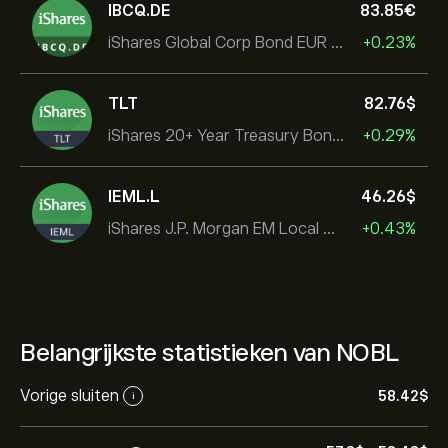
IBCQ.DE
83.85‎€‎
iShares Global Corp Bond EUR Hedged UCITS ETF Dist
+0.23%
TLT
82.76‎$‎
iShares 20+ Year Treasury Bond ETF
+0.29%
IEML.L
46.26‎$‎
iShares J.P. Morgan EM Local Govt Bond UCITS ETF
+0.43%
Belangrijkste statistieken van NOBL
Vorige sluiten
58.42‎$‎
i