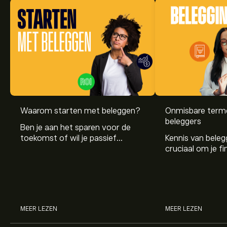
Waarom starten met beleggen?
Onmisbare term
beleggers
Ben je aan het sparen voor de
toekomst of wil je passief
Kennis van beleg
inkomen opbouwen? Beleggen
cruciaal om je fi
helpt je op weg naar financiële
te bereiken. In di
groei en onafhankelijkheid.
de belangrijkste
eenvoudig en begri
MEER LEZEN
MEER LEZEN