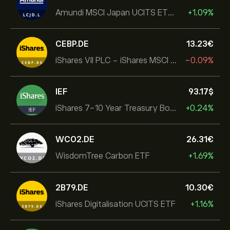
Amundi MSCI Japan UCITS ETF Acc
+1.09%
CEBP.DE
13.23‎€‎
iShares VII PLC - iShares MSCI EMU USD Hedged UCITS ETF
-0.09%
IEF
93.17‎$‎
iShares 7-10 Year Treasury Bond ETF
+0.24%
WCO2.DE
26.31‎€‎
WisdomTree Carbon ETF
+1.69%
2B79.DE
10.30‎€‎
iShares Digitalisation UCITS ETF
+1.16%