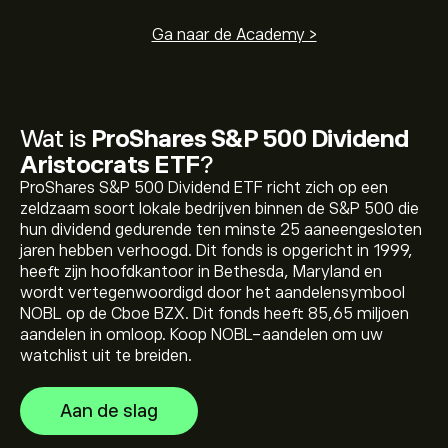
Ga naar de Academy >
Wat is
ProShares S&P 500 Dividend
Aristocrats ETF
?
De huidige prijs van NOBL is 58.42‎$‎
ProShares S&P 500 Dividend ETF richt zich op een
zeldzaam soort lokale bedrijven binnen de S&P 500 die
hun dividend gedurende ten minste 25 aaneengesloten
jaren hebben verhoogd. Dit fonds is opgericht in 1999,
De recordhoogte van ProShares S&P 500 Dividend
heeft zijn hoofdkantoor in Bethesda, Maryland en
Aristocrats ETF is 58.95‎$‎
wordt vertegenwoordigd door het aandelensymbool
NOBL op de Cboe BZX. Dit fonds heeft 85,65 miljoen
aandelen in omloop. Koop NOBL-aandelen om uw
Selecteer het "1D" of "1W" tijdsbestek op de eToro
watchlist uit te breiden.
grafiek en zoom uit om de historische prijsbewegingen
te zien van ProShares S&P 500 Dividend Aristocrats
Aan de slag
ETF. De prijs van ProShares S&P 500 Dividend
Als je NOBL wilt kopen, ga je naar de pagina "ProShares
Aristocrats ETF lag het afgelopen jaar tussen 6.83‎$‎
S&P 500 Dividend Aristocrats ETF (NOBL)" op de