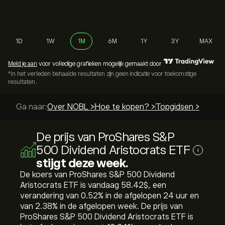
1D
1W
1M
6M
1Y
3Y
MAX
Meld je aan
voor volledige grafieken mogelijk gemaakt door
*In het verleden behaalde resultaten zijn geen indicatie voor toekomstige
resultaten.
Ga naar:
Over NOBL >
Hoe te kopen? >
Topgidsen >
De prijs van ProShares S&P
500 Dividend Aristocrats ETF
i
stijgt deze week.
De koers van ProShares S&P 500 Dividend
Aristocrats ETF is vandaag 58.42‎$‎, een
verandering van ‎0.52‎% in de afgelopen 24 uur en
van ‎2.38‎% in de afgelopen week. De prijs van
ProShares S&P 500 Dividend Aristocrats ETF is