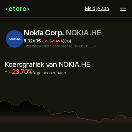
Meld je aan
Nokia Corp.
NOKIA.HE
8.3260‎€‎
-0.13
(-1.49%)
(1D)
Uitgestelde prijzen door
Nasdaq Nordic
•
in EUR
Koersgrafiek van NOKIA.HE
‎-23.70‎
Afgelopen maand