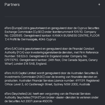
+
Partners
eToro (Europe) Ltd is geautoriseerd en gereguleerd door de Cyprus Securities
Exchange Commission (CySEC) onder licentienummer# 109/10. Company
No. C200585. Geregistreerd kantoor: KANIKA BUSINESS CENTRE, FLOOR
7, 4 Profiti Ilia Germasogeia, 4046 Cyprus
eToro (UK) Ltd is geautoriseerd en gereguleerd door de Financial Conduct
Authority (FCA) voor investeringsgerelateerde diensten, met Firm Reference
Number: 583263. Geregistreerd in Engeland onder Company No.
07973792. Geregistreerd kantoor: 24th floor, One Canada Square, Canary
Wharf, London E14 5AB, England.
eToro AUS Capital Limited wordt gereguleerd door de Australian Securities &
Investments Commission (ASIC) voor de levering van financiële diensten en
producten. Australian Financial Services Licence number: 491139. Registered
Office: Level 3, 60 Castlereagh Street, Sydney NSW 2000, Australia
eToro (Seychelles) Ltd. heeft een vergunning van de Financial Services
Authority Seychelles ("FSAS") om broker-dealer-diensten te verlenen onder
de Securities Act 2007 License #SD076