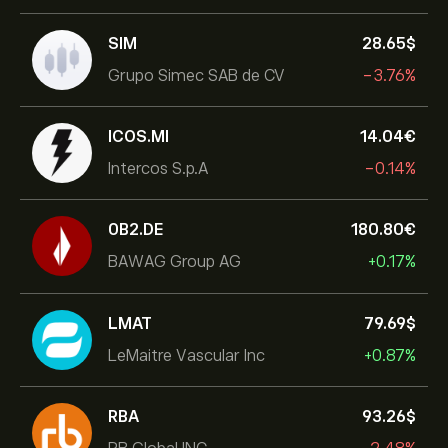
SIM
28.65‎$‎
Grupo Simec SAB de CV
-3.76%
ICOS.MI
14.04‎€‎
Intercos S.p.A
-0.14%
0B2.DE
180.80‎€‎
BAWAG Group AG
+0.17%
LMAT
79.69‎$‎
LeMaitre Vascular Inc
+0.87%
RBA
93.26‎$‎