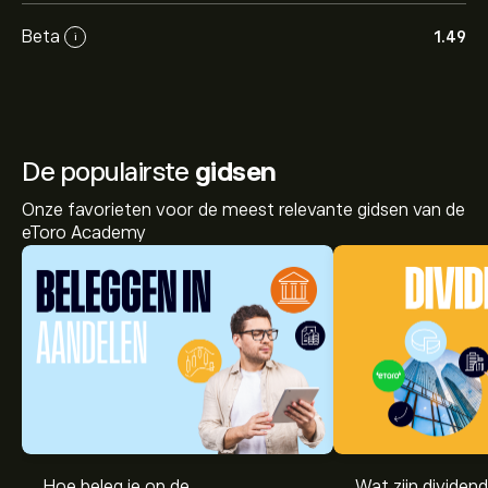
Beta
1.49
i
De populairste
gidsen
Onze favorieten voor de meest relevante gidsen van de
eToro Academy
De huidige koers van NOKIA.HE is 8.3260‎€‎.
Hoe beleg je op de
Wat zijn dividen