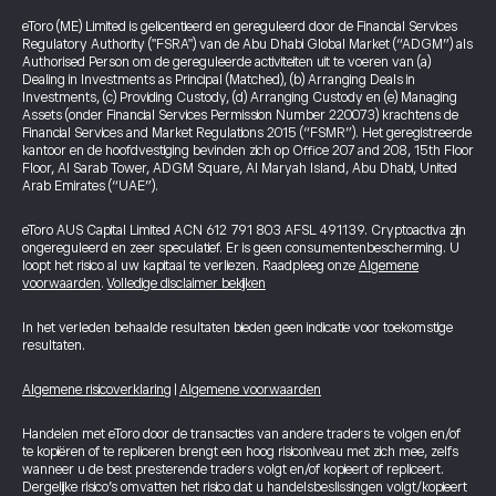
eToro (ME) Limited is gelicentieerd en gereguleerd door de Financial Services
Regulatory Authority ("FSRA") van de Abu Dhabi Global Market (“ADGM”) als
Authorised Person om de gereguleerde activiteiten uit te voeren van (a)
Dealing in Investments as Principal (Matched), (b) Arranging Deals in
Investments, (c) Providing Custody, (d) Arranging Custody en (e) Managing
Assets (onder Financial Services Permission Number 220073) krachtens de
Financial Services and Market Regulations 2015 (“FSMR”). Het geregistreerde
kantoor en de hoofdvestiging bevinden zich op Office 207 and 208, 15th Floor
Floor, Al Sarab Tower, ADGM Square, Al Maryah Island, Abu Dhabi, United
Arab Emirates (“UAE”).
eToro AUS Capital Limited ACN 612 791 803 AFSL 491139. Cryptoactiva zijn
ongereguleerd en zeer speculatief. Er is geen consumentenbescherming. U
loopt het risico al uw kapitaal te verliezen. Raadpleeg onze
Algemene
voorwaarden
.
Volledige disclaimer bekijken
In het verleden behaalde resultaten bieden geen indicatie voor toekomstige
resultaten.
Algemene risicoverklaring
|
Algemene voorwaarden
Handelen met eToro door de transacties van andere traders te volgen en/of
te kopiëren of te repliceren brengt een hoog risiconiveau met zich mee, zelfs
wanneer u de best presterende traders volgt en/of kopieert of repliceert.
Dergelijke risico’s omvatten het risico dat u handelsbeslissingen volgt/kopieert