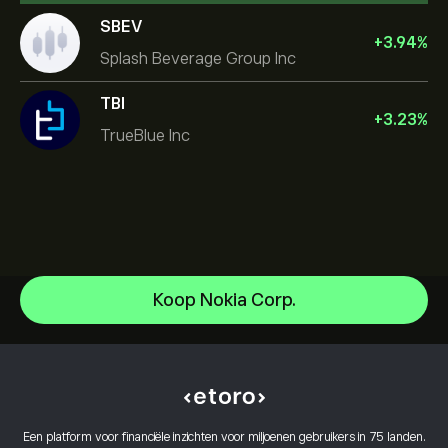
SBEV
+
3.94
%
Splash Beverage Group Inc
TBI
+
3.23
%
TrueBlue Inc
NVIDIA Corporation
Koop Nokia Corp.
Amazon.com Inc
Helpcentrum
Microsoft
Hoe te Storten
Hoe CopyTrading werkt
Apple
Hoe op te nemen
Verantwoord handelen
Meta Platforms Inc
Waarom kiezen voor eToro
Open een account
Wat is hefboomwerking en marge
Alphabet
Een platform voor financiële inzichten voor miljoenen gebruikers in 75 landen.
eToro Reviews