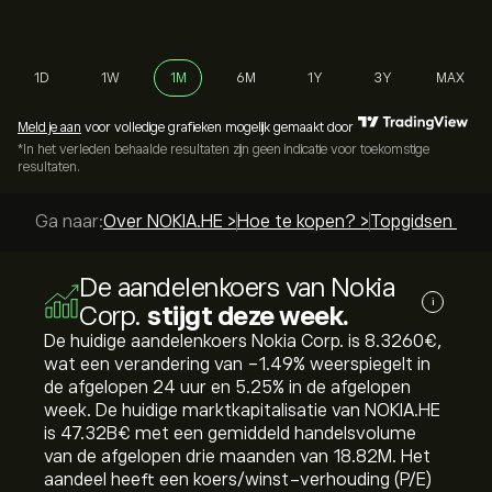
1D
1W
1M
6M
1Y
3Y
MAX
Meld je aan
voor volledige grafieken mogelijk gemaakt door
*In het verleden behaalde resultaten zijn geen indicatie voor toekomstige
resultaten.
Ga naar:
Over NOKIA.HE >
Hoe te kopen? >
Topgidsen >
De aandelenkoers van Nokia
i
Corp.
stijgt deze week.
De huidige aandelenkoers Nokia Corp. is 8.3260‎€‎,
wat een verandering van ‎-1.49‎% weerspiegelt in
de afgelopen 24 uur en ‎5.25‎% in de afgelopen
week. De huidige marktkapitalisatie van NOKIA.HE
is 47.32B‎€‎ met een gemiddeld handelsvolume
van de afgelopen drie maanden van 18.82M. Het
aandeel heeft een koers/winst-verhouding (P/E)