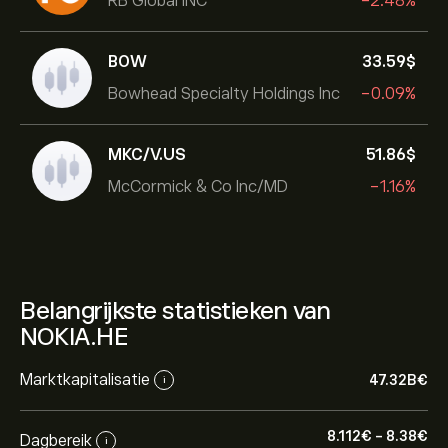
RB Global INC
-2.48%
BOW
33.59‎$‎
Bowhead Specialty Holdings Inc
-0.09%
MKC/V.US
51.86‎$‎
McCormick & Co Inc/MD
-1.16%
Belangrijkste statistieken van
NOKIA.HE
Marktkapitalisatie
47.32B‎€‎
i
8.112‎€‎
-
8.38‎€‎
Dagbereik
i