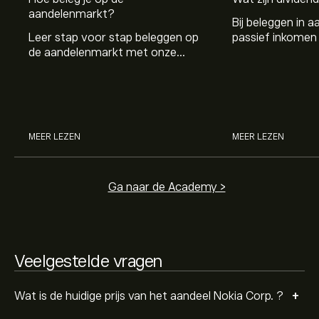
aandelenmarkt?
Bij beleggen in a
Leer stap voor stap beleggen op
passief inkomen 
Het gemiddelde koersdoel voor Nokia Corp. is 8.3260‎€‎.
de aandelenmarkt met onze
genereren. Maar 
Meld je aan
bij eToro voor gedetailleerde
beginnersgids: begrijp hoe de
dividenden en h
analistenvoorspellingen en koersdoelen.
markt werkt en doe vandaag je
stockdividenden
eerste investering.
Analisten bieden voorspellingen voor Nokia Corp.
gebaseerd op markttrends, financiële rapporten en
verwachte groei. Bekijk de meest recente voorspelling
MEER LEZEN
MEER LEZEN
voor toekomstige koersbewegingen.
De marktkapitalisatie van Nokia Corp. is 47.32B‎€‎
Ga naar de Academy >
Veelgestelde vragen
+
Wat is de huidige prijs van het aandeel Nokia Corp. ?