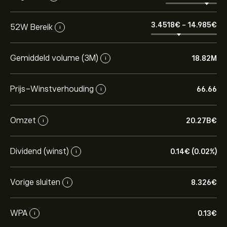
3.4518‎€‎
-
14.985‎€‎
52W Bereik
i
Gemiddeld volume (3M)
18.82M
i
Prijs-Winstverhouding
66.66
i
Omzet
20.27B‎€‎
i
Dividend (winst)
0.14‎€‎ (0.02%)
i
Vorige sluiten
8.326‎€‎
i
WPA
0.13‎€‎
i