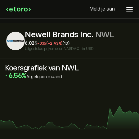
Meld je aan
Newell Brands Inc.
NWL
6.02‎$‎
-0.15
(-2.43%)
(1D)
Uitgestelde prijzen door
NASDAQ
•
in USD
Koersgrafiek van NWL
‎6.56‎
Afgelopen maand