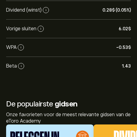
Dividend (winst)
0.28‎$‎ (0.05%)
i
Vorige sluiten
6.02‎$‎
i
WPA
-0.53‎$‎
i
Beta
1.43
i
De populairste
gidsen
Onze favorieten voor de meest relevante gidsen van de
eToro Academy