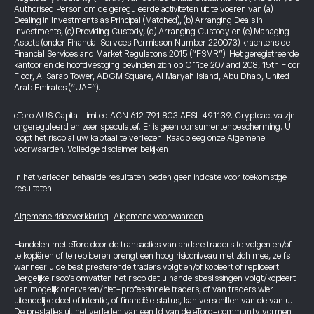
Authorised Person om de gereguleerde activiteiten uit te voeren van (a)
Dealing in Investments as Principal (Matched), (b) Arranging Deals in
Investments, (c) Providing Custody, (d) Arranging Custody en (e) Managing
Assets (onder Financial Services Permission Number 220073) krachtens de
Financial Services and Market Regulations 2015 (“FSMR”). Het geregistreerde
kantoor en de hoofdvestiging bevinden zich op Office 207 and 208, 15th Floor
Floor, Al Sarab Tower, ADGM Square, Al Maryah Island, Abu Dhabi, United
Arab Emirates (“UAE”).
eToro AUS Capital Limited ACN 612 791 803 AFSL 491139. Cryptoactiva zijn
ongereguleerd en zeer speculatief. Er is geen consumentenbescherming. U
loopt het risico al uw kapitaal te verliezen. Raadpleeg onze
Algemene
voorwaarden
.
Volledige disclaimer bekijken
In het verleden behaalde resultaten bieden geen indicatie voor toekomstige
resultaten.
Algemene risicoverklaring
|
Algemene voorwaarden
Handelen met eToro door de transacties van andere traders te volgen en/of
te kopiëren of te repliceren brengt een hoog risiconiveau met zich mee, zelfs
wanneer u de best presterende traders volgt en/of kopieert of repliceert.
Dergelijke risico’s omvatten het risico dat u handelsbeslissingen volgt/kopieert
van mogelijk onervaren/niet-professionele traders, of van traders wier
uiteindelijke doel of intentie, of financiële status, kan verschillen van die van u.
De prestaties uit het verleden van een lid van de eToro-community vormen