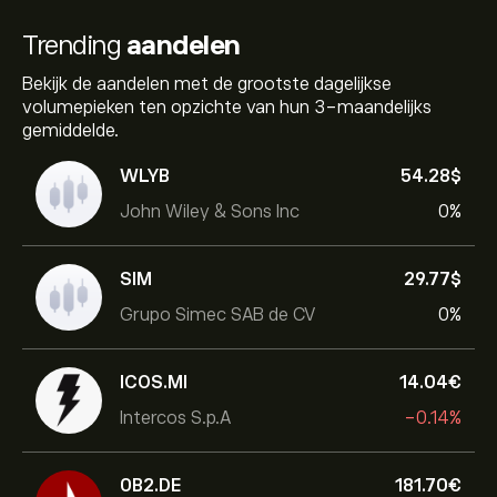
Trending
aandelen
Bekijk de aandelen met de grootste dagelijkse
volumepieken ten opzichte van hun 3-maandelijks
gemiddelde.
WLYB
54.28‎$‎
John Wiley & Sons Inc
0%
SIM
29.77‎$‎
Grupo Simec SAB de CV
0%
ICOS.MI
14.04‎€‎
Intercos S.p.A
-0.14%
0B2.DE
181.70‎€‎