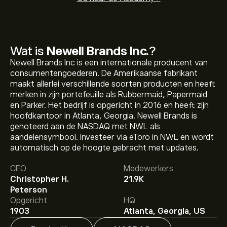
Wat is
Newell Brands Inc.
?
Newell Brands Inc is een internationale producent van
consumentengoederen. De Amerikaanse fabrikant
maakt allerlei verschillende soorten producten en heeft
merken in zijn portefeuille als Rubbermaid, Papermaid
en Parker. Het bedrijf is opgericht in 2016 en heeft zijn
hoofdkantoor in Atlanta, Georgia. Newell Brands is
genoteerd aan de NASDAQ met NWL als
aandelensymbool. Investeer via eToro in NWL en wordt
De huidige koers van NWL is 6.02‎$‎.
automatisch op de hoogte gebracht met updates.
CEO
Medewerkers
Christopher H.
21.9K
Het gemiddelde koersdoel voor Newell Brands Inc. is
Peterson
6.02‎$‎.
Meld je aan
bij eToro voor gedetailleerde
Opgericht
HQ
analistenvoorspellingen en koersdoelen.
1903
Atlanta, Georgia, US