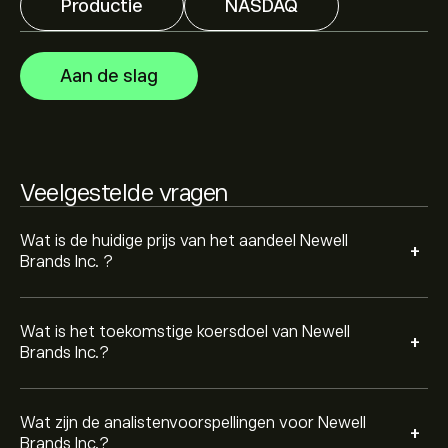
Productie
NASDAQ
Analisten bieden voorspellingen voor Newell Brands Inc.
gebaseerd op markttrends, financiële rapporten en
verwachte groei. Bekijk de meest recente voorspelling
Aan de slag
voor toekomstige koersbewegingen.
De marktkapitalisatie van Newell Brands Inc. is 2.56B‎$‎
Gebaseerd op aanbevelingen van 4 analisten voor NWL
Veelgestelde vragen
in de afgelopen 3 maanden, is de algemene consensus
Hold.
Wat is de huidige prijs van het aandeel Newell
+
Brands Inc. ?
Wat is het toekomstige koersdoel van Newell
+
Brands Inc.?
Wat zijn de analistenvoorspellingen voor Newell
+
Brands Inc.?