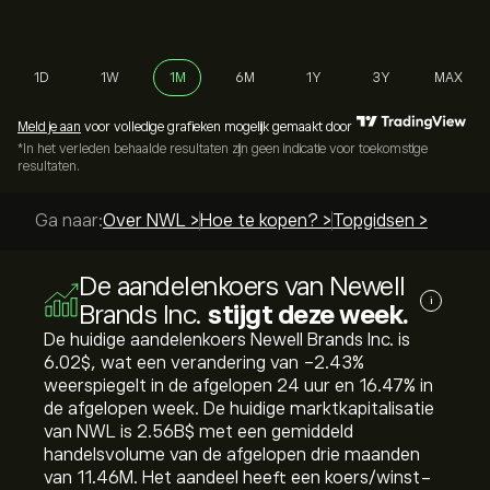
1D
1W
1M
6M
1Y
3Y
MAX
Meld je aan
voor volledige grafieken mogelijk gemaakt door
*In het verleden behaalde resultaten zijn geen indicatie voor toekomstige
resultaten.
Ga naar:
Over NWL >
Hoe te kopen? >
Topgidsen >
De aandelenkoers van Newell
i
Brands Inc.
stijgt deze week.
De huidige aandelenkoers Newell Brands Inc. is
6.02‎$‎, wat een verandering van ‎-2.43‎%
weerspiegelt in de afgelopen 24 uur en ‎16.47‎% in
de afgelopen week. De huidige marktkapitalisatie
van NWL is 2.56B‎$‎ met een gemiddeld
handelsvolume van de afgelopen drie maanden
van 11.46M. Het aandeel heeft een koers/winst-