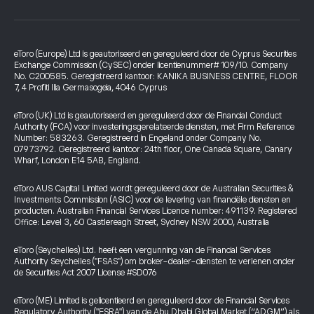
eToro (Europe) Ltd is geautoriseerd en gereguleerd door de Cyprus Securities
Exchange Commission (CySEC) onder licentienummer# 109/10. Company
No. C200585. Geregistreerd kantoor: KANIKA BUSINESS CENTRE, FLOOR
7, 4 Profiti Ilia Germasogeia, 4046 Cyprus
eToro (UK) Ltd is geautoriseerd en gereguleerd door de Financial Conduct
Authority (FCA) voor investeringsgerelateerde diensten, met Firm Reference
Number: 583263. Geregistreerd in Engeland onder Company No.
07973792. Geregistreerd kantoor: 24th floor, One Canada Square, Canary
Wharf, London E14 5AB, England.
eToro AUS Capital Limited wordt gereguleerd door de Australian Securities &
Investments Commission (ASIC) voor de levering van financiële diensten en
producten. Australian Financial Services Licence number: 491139. Registered
Office: Level 3, 60 Castlereagh Street, Sydney NSW 2000, Australia
eToro (Seychelles) Ltd. heeft een vergunning van de Financial Services
Authority Seychelles ("FSAS") om broker-dealer-diensten te verlenen onder
de Securities Act 2007 License #SD076
eToro (ME) Limited is gelicentieerd en gereguleerd door de Financial Services
Regulatory Authority ("FSRA") van de Abu Dhabi Global Market (“ADGM”) als