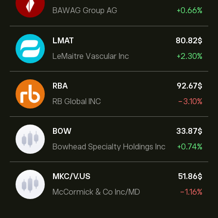
BAWAG Group AG
+0.66%
LMAT
80.82‎$‎
LeMaitre Vascular Inc
+2.30%
RBA
92.67‎$‎
RB Global INC
-3.10%
BOW
33.87‎$‎
Bowhead Specialty Holdings Inc
+0.74%
MKC/V.US
51.86‎$‎
McCormick & Co Inc/MD
-1.16%