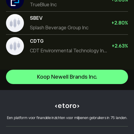
TrueBlue Inc
SBEV
+
2.80
%
Splash Beverage Group Inc
CDTG
+
2.63
%
CDT Environmental Technology Investment Holdings L
Micron Technology, Inc.
Koop Newell Brands Inc.
Space Exploration Technologies Corp
Helpcentrum
Alphabet Inc Class A
Hoe te Storten
Hoe CopyTrading werkt
JPMorgan Chase & Co
Hoe op te nemen
Verantwoord handelen
Vistra Corp
Waarom kiezen voor eToro
Open een account
Wat is hefboomwerking en marge
Constellation Energy Corp
Een platform voor financiële inzichten voor miljoenen gebruikers in 75 landen.
eToro Reviews
Hoe u uw account kunt verifiëren
Cookiebeleid
Kopen en verkopen uitgelegd
Carrières
Klantenservice
Privacybeleid