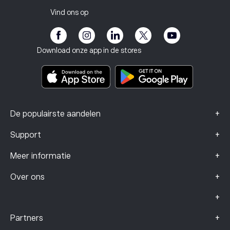
Belastingrapport
Nodig een vriend uit
Onze kantoren
Kwetsbaarheid van de klant
Regelgeving
Vind ons op
eToro Academie
Affiliate programma
Toegankelijkheid
Risicomelding
eToro Club
Impressum
Algemene voorwaarden
Beleggingsverzekering
Download onze app in de stores
Documenten met belangrijke informatie
Smart Portfolios
Klachtengegevens (FCA-klanten)
+
De populairste aandelen
+
Support
+
Meer informatie
+
Over ons
+
+
Partners