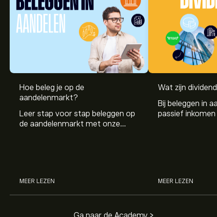
Hoe beleg je op de
Wat zijn dividen
aandelenmarkt?
Bij beleggen in a
Leer stap voor stap beleggen op
passief inkomen 
de aandelenmarkt met onze
genereren. Maar 
beginnersgids: begrijp hoe de
dividenden en h
markt werkt en doe vandaag je
stockdividenden
eerste investering.
MEER LEZEN
MEER LEZEN
Ga naar de Academy >