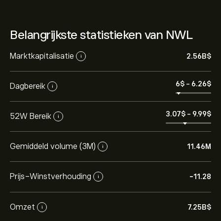
Belangrijkste statistieken van NWL
Marktkapitalisatie
2.56B‎$‎
i
6‎$‎
-
6.26‎$‎
Dagbereik
i
3.07‎$‎
-
9.99‎$‎
52W Bereik
i
Gemiddeld volume (3M)
11.46M
i
Prijs-Winstverhouding
-11.28
i
Omzet
7.25B‎$‎
i