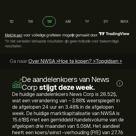
1D
1W
1M
6M
1Y
3Y
MAX
Meld je aan
voor volledige grafieken mogelijk gemaakt door
*In het verleden behaalde resultaten zijn geen indicatie voor toekomstige
resultaten.
Ga naar:
Over NWSA >
Hoe te kopen? >
Topgidsen >
De aandelenkoers van News
i
Corp
stijgt deze week.
De huidige aandelenkoers News Corp is 28.52‎$‎,
wat een verandering van ‎-3.88‎% weerspiegelt in
de afgelopen 24 uur en ‎3.48‎% in de afgelopen
week. De huidige marktkapitalisatie van NWSA is
15.61B‎$‎ met een gemiddeld handelsvolume van de
afgelopen drie maanden van 5.06M. Het aandeel
heeft een koers/winst-verhouding (P/E) van 27.76