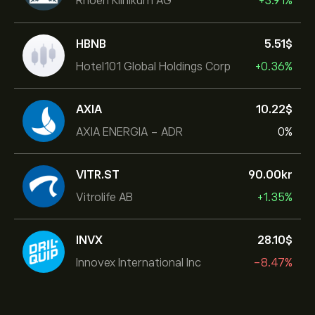
Rhoen Klinikum AG
+3.91%
HBNB
5.51‎$‎
Hotel101 Global Holdings Corp
+0.36%
AXIA
10.22‎$‎
AXIA ENERGIA - ADR
0%
VITR.ST
90.00‎kr‎
Vitrolife AB
+1.35%
INVX
28.10‎$‎
Innovex International Inc
-8.47%