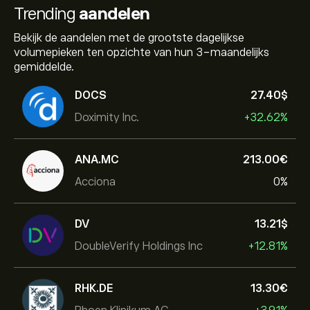
Trending
aandelen
Bekijk de aandelen met de grootste dagelijkse
volumepieken ten opzichte van hun 3-maandelijks
gemiddelde.
DOCS
27.40‎$‎
Doximity Inc.
+32.62%
ANA.MC
213.00‎€‎
Acciona
0%
DV
13.21‎$‎
DoubleVerify Holdings Inc
+12.81%
RHK.DE
13.30‎€‎