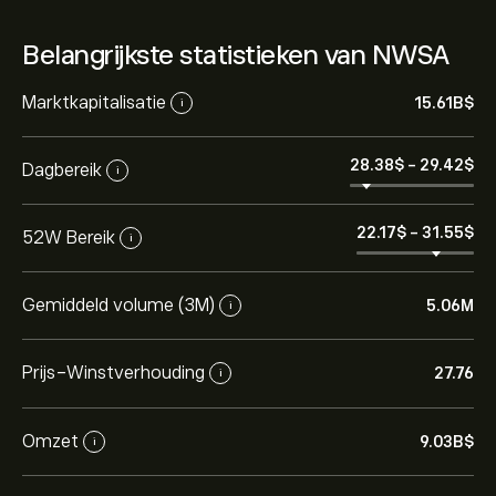
Belangrijkste statistieken van NWSA
Marktkapitalisatie
15.61B‎$‎
i
28.38‎$‎
-
29.42‎$‎
Dagbereik
i
22.17‎$‎
-
31.55‎$‎
52W Bereik
i
Gemiddeld volume (3M)
5.06M
i
Prijs-Winstverhouding
27.76
i
Omzet
9.03B‎$‎
i