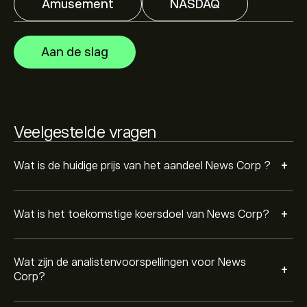
Amusement
NASDAQ
verwachte groei. Bekijk de meest recente voorspelling
voor toekomstige koersbewegingen.
De marktkapitalisatie van News Corp is 15.61B‎$‎
Aan de slag
Gebaseerd op aanbevelingen van 2 analisten voor
NWSA in de afgelopen 3 maanden, is de algemene
consensus Matige buy.
Veelgestelde vragen
+
Wat is de huidige prijs van het aandeel News Corp ?
+
Wat is het toekomstige koersdoel van News Corp?
Wat zijn de analistenvoorspellingen voor News
+
Corp?