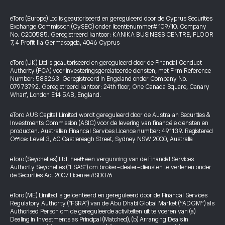
eToro (Europe) Ltd is geautoriseerd en gereguleerd door de Cyprus Securities
Exchange Commission (CySEC) onder licentienummer# 109/10. Company
No. C200585. Geregistreerd kantoor: KANIKA BUSINESS CENTRE, FLOOR
7, 4 Profiti Ilia Germasogeia, 4046 Cyprus
eToro (UK) Ltd is geautoriseerd en gereguleerd door de Financial Conduct
Authority (FCA) voor investeringsgerelateerde diensten, met Firm Reference
Number: 583263. Geregistreerd in Engeland onder Company No.
07973792. Geregistreerd kantoor: 24th floor, One Canada Square, Canary
Wharf, London E14 5AB, England.
eToro AUS Capital Limited wordt gereguleerd door de Australian Securities &
Investments Commission (ASIC) voor de levering van financiële diensten en
producten. Australian Financial Services Licence number: 491139. Registered
Office: Level 3, 60 Castlereagh Street, Sydney NSW 2000, Australia
eToro (Seychelles) Ltd. heeft een vergunning van de Financial Services
Authority Seychelles ("FSAS") om broker-dealer-diensten te verlenen onder
de Securities Act 2007 License #SD076
eToro (ME) Limited is gelicentieerd en gereguleerd door de Financial Services
Regulatory Authority ("FSRA") van de Abu Dhabi Global Market (“ADGM”) als
Authorised Person om de gereguleerde activiteiten uit te voeren van (a)
Dealing in Investments as Principal (Matched), (b) Arranging Deals in