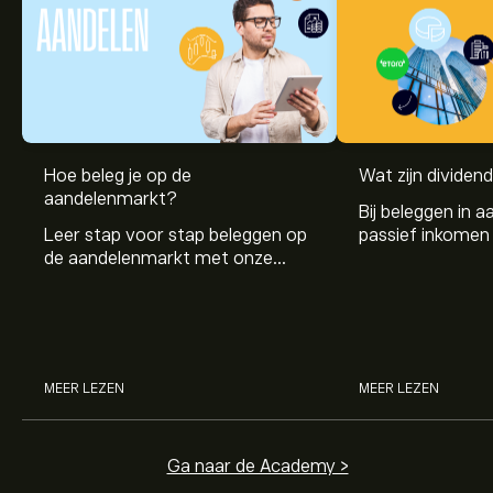
Hoe beleg je op de
Wat zijn dividen
aandelenmarkt?
Bij beleggen in a
Leer stap voor stap beleggen op
passief inkomen 
de aandelenmarkt met onze
genereren. Maar 
beginnersgids: begrijp hoe de
dividenden en h
markt werkt en doe vandaag je
stockdividenden
eerste investering.
MEER LEZEN
MEER LEZEN
Ga naar de Academy >