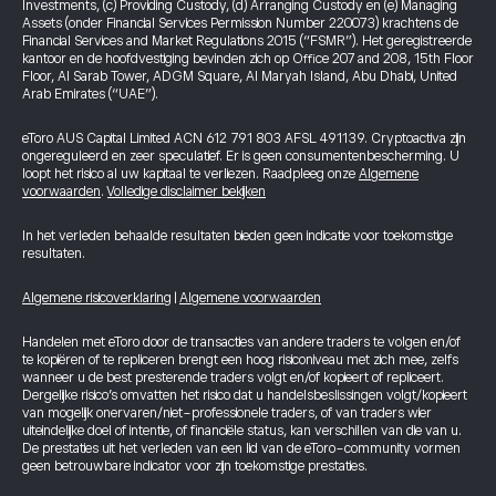
Investments, (c) Providing Custody, (d) Arranging Custody en (e) Managing
Assets (onder Financial Services Permission Number 220073) krachtens de
Financial Services and Market Regulations 2015 (“FSMR”). Het geregistreerde
kantoor en de hoofdvestiging bevinden zich op Office 207 and 208, 15th Floor
Floor, Al Sarab Tower, ADGM Square, Al Maryah Island, Abu Dhabi, United
Arab Emirates (“UAE”).
eToro AUS Capital Limited ACN 612 791 803 AFSL 491139. Cryptoactiva zijn
ongereguleerd en zeer speculatief. Er is geen consumentenbescherming. U
loopt het risico al uw kapitaal te verliezen. Raadpleeg onze
Algemene
voorwaarden
.
Volledige disclaimer bekijken
In het verleden behaalde resultaten bieden geen indicatie voor toekomstige
resultaten.
Algemene risicoverklaring
|
Algemene voorwaarden
Handelen met eToro door de transacties van andere traders te volgen en/of
te kopiëren of te repliceren brengt een hoog risiconiveau met zich mee, zelfs
wanneer u de best presterende traders volgt en/of kopieert of repliceert.
Dergelijke risico’s omvatten het risico dat u handelsbeslissingen volgt/kopieert
van mogelijk onervaren/niet-professionele traders, of van traders wier
uiteindelijke doel of intentie, of financiële status, kan verschillen van die van u.
De prestaties uit het verleden van een lid van de eToro-community vormen
geen betrouwbare indicator voor zijn toekomstige prestaties.