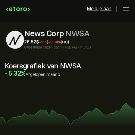
Meld je aan
News Corp
NWSA
28.52‎$‎
-1.15
(-3.88%)
(1D)
Uitgestelde prijzen door
NASDAQ
•
in USD
Koersgrafiek van NWSA
‎5.32‎
Afgelopen maand