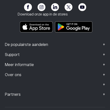
Toegankelijkheid
Risicomelding
eToro Club
Impressum
Algemene voorwaarden
Beleggingsverzekering
Download onze app in de stores
Documenten met belangrijke informatie
Smart Portfolios
Klachtengegevens (FCA-klanten)
+
De populairste aandelen
+
Support
+
Meer informatie
+
Over ons
+
+
Partners