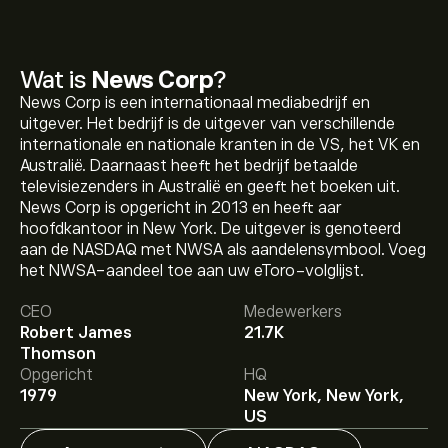
Wat is
News Corp
?
News Corp is een internationaal mediabedrijf en
uitgever. Het bedrijf is de uitgever van verschillende
internationale en nationale kranten in de VS, het VK en
Australië. Daarnaast heeft het bedrijf betaalde
televisiezenders in Australië en geeft het boeken uit.
News Corp is opgericht in 2013 en heeft aar
hoofdkantoor in New York. De uitgever is genoteerd
aan de NASDAQ met NWSA als aandelensymbool. Voeg
De huidige koers van NWSA is 28.52‎$‎.
het NWSA-aandeel toe aan uw eToro-volglijst.
CEO
Medewerkers
Robert James
21.7K
Het gemiddelde koersdoel voor News Corp is 28.52‎$‎.
Thomson
Meld je aan
bij eToro voor gedetailleerde
Opgericht
HQ
analistenvoorspellingen en koersdoelen.
1979
New York, New York,
US
Analisten bieden voorspellingen voor News Corp
gebaseerd op markttrends, financiële rapporten en