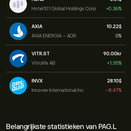
Hotel101 Global Holdings Corp
+0.36%
AXIA
10.22‎$‎
AXIA ENERGIA - ADR
0%
VITR.ST
90.00‎kr‎
Vitrolife AB
+1.35%
INVX
28.10‎$‎
Innovex International Inc
-8.47%
Belangrijkste statistieken van PAG.L