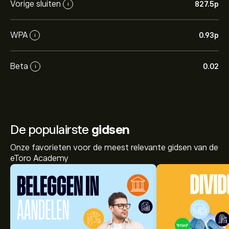
Vorige sluiten
827.5‎p‎
i
WPA
0.93‎p‎
i
Beta
0.02
i
De populairste
gidsen
Onze favorieten voor de meest relevante gidsen van de
eToro Academy