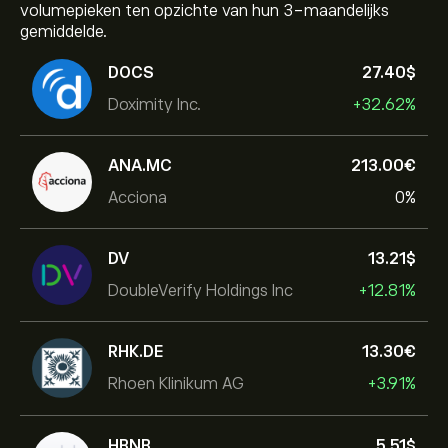
volumepieken ten opzichte van hun 3-maandelijks
gemiddelde.
DOCS
27.40‎$‎
Doximity Inc.
+32.62%
ANA.MC
213.00‎€‎
Acciona
0%
DV
13.21‎$‎
DoubleVerify Holdings Inc
+12.81%
RHK.DE
13.30‎€‎
Rhoen Klinikum AG
+3.91%
HBNB
5.51‎$‎