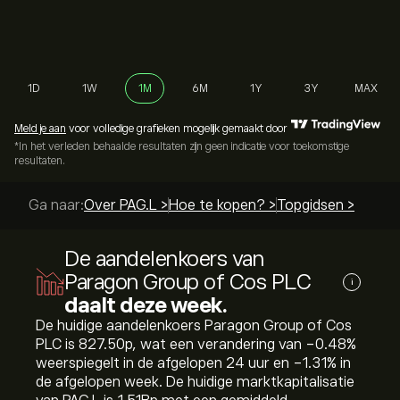
1D
1W
1M
6M
1Y
3Y
MAX
Meld je aan
voor volledige grafieken mogelijk gemaakt door
*In het verleden behaalde resultaten zijn geen indicatie voor toekomstige
resultaten.
Ga naar:
Over PAG.L >
Hoe te kopen? >
Topgidsen >
De aandelenkoers van
Paragon Group of Cos PLC
i
daalt deze week.
De huidige aandelenkoers Paragon Group of Cos
PLC is 827.50‎p‎, wat een verandering van ‎-0.48‎%
weerspiegelt in de afgelopen 24 uur en ‎-1.31‎% in
de afgelopen week. De huidige marktkapitalisatie