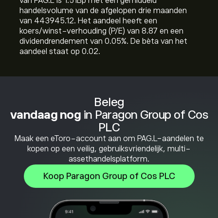
van PAG.L is 1.51B‎p‎ met een gemiddeld
handelsvolume van de afgelopen drie maanden
van 443945.12. Het aandeel heeft een
koers/winst-verhouding (P/E) van 8.87 en een
dividendrendement van 0.05%. De bèta van het
aandeel staat op 0.02.
Beleg
vandaag nog
in Paragon Group of Cos
PLC
Maak een eToro-account aan om PAG.L-aandelen te
kopen op een veilig, gebruiksvriendelijk, multi-
assethandelsplatform.
Koop Paragon Group of Cos PLC