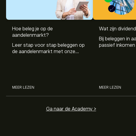
Hoe beleg je op de
Wat zijn dividen
aandelenmarkt?
Bij beleggen in a
Leer stap voor stap beleggen op
passief inkomen 
de aandelenmarkt met onze
genereren. Maar 
beginnersgids: begrijp hoe de
dividenden en h
markt werkt en doe vandaag je
stockdividenden
eerste investering.
MEER LEZEN
MEER LEZEN
Ga naar de Academy >