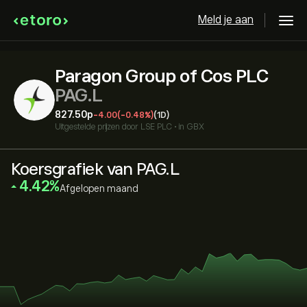
Meld je aan
Paragon Group of Cos PLC
PAG.L
827.50‎p‎
-4.00
(-0.48%)
(1D)
Uitgestelde prijzen door
LSE PLC
•
in GBX
Koersgrafiek van PAG.L
‎4.42‎
Afgelopen maand