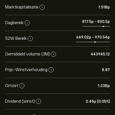
Marktkapitalisatie
1.51B‎p‎
i
817.5‎p‎
-
830.5‎p‎
Dagbereik
i
649.02‎p‎
-
970.54‎p‎
52W Bereik
i
Gemiddeld volume (3M)
443945.12
i
Prijs-Winstverhouding
8.87
i
Omzet
1.23B‎p‎
i
Dividend (winst)
0.45‎p‎ (0.05%)
i