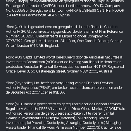
eToro (Europe) Ltd is geautoriseerd en gereguleerd door de Cyprus Securities
Exchange Commission (CySEC) onder licentienummer# 109/10. Company
No. C200585. Geregistreerd kantoor: KANIKA BUSINESS CENTRE, FLOOR
7, 4 Profiti Ilia Germasogeia, 4046 Cyprus
eToro (UK) Ltd is geautoriseerd en gereguleerd door de Financial Conduct
Authority (FCA) voor investeringsgerelateerde diensten, met Firm Reference
Number: 583263. Geregistreerd in Engeland onder Company No.
07973792. Geregistreerd kantoor: 24th floor, One Canada Square, Canary
Wharf, London E14 5AB, England.
eToro AUS Capital Limited wordt gereguleerd door de Australian Securities &
Investments Commission (ASIC) voor de levering van financiële diensten en
producten. Australian Financial Services Licence number: 491139. Registered
Office: Level 3, 60 Castlereagh Street, Sydney NSW 2000, Australia
eToro (Seychelles) Ltd. heeft een vergunning van de Financial Services
Authority Seychelles ("FSAS") om broker-dealer-diensten te verlenen onder
de Securities Act 2007 License #SD076
eToro (ME) Limited is gelicentieerd en gereguleerd door de Financial Services
Regulatory Authority ("FSRA") van de Abu Dhabi Global Market (“ADGM”) als
Authorised Person om de gereguleerde activiteiten uit te voeren van (a)
Dealing in Investments as Principal (Matched), (b) Arranging Deals in
Investments, (c) Providing Custody, (d) Arranging Custody en (e) Managing
Assets (onder Financial Services Permission Number 220073) krachtens de