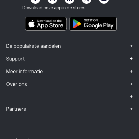
Algemene voorwaarden
Beleggingsverzekering
Download onze app in de stores
Documenten met belangrijke informatie
Smart Portfolios
Klachtengegevens (FCA-klanten)
+
De populairste aandelen
+
Support
+
Meer informatie
+
Over ons
+
+
Partners