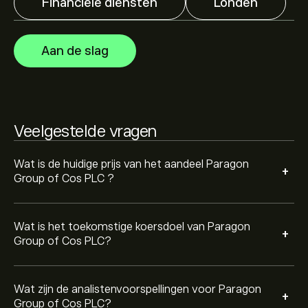
Financiële diensten
Londen
Analisten bieden voorspellingen voor Paragon Group of
Cos PLC gebaseerd op markttrends, financiële
rapporten en verwachte groei. Bekijk de meest recente
Aan de slag
voorspelling voor toekomstige koersbewegingen.
De marktkapitalisatie van Paragon Group of Cos PLC is
1.51B‎p‎
Veelgestelde vragen
Wat is de huidige prijs van het aandeel Paragon
+
Group of Cos PLC ?
Wat is het toekomstige koersdoel van Paragon
+
Group of Cos PLC?
Wat zijn de analistenvoorspellingen voor Paragon
+
Group of Cos PLC?