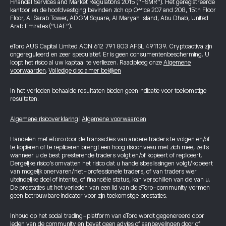
Financial Services and Market Regulations 2015 (“FSMR”). Het geregistreerde
kantoor en de hoofdvestiging bevinden zich op Office 207 and 208, 15th Floor
Floor, Al Sarab Tower, ADGM Square, Al Maryah Island, Abu Dhabi, United
Arab Emirates (“UAE”).
eToro AUS Capital Limited ACN 612 791 803 AFSL 491139. Cryptoactiva zijn
ongereguleerd en zeer speculatief. Er is geen consumentenbescherming. U
loopt het risico al uw kapitaal te verliezen. Raadpleeg onze
Algemene
voorwaarden
.
Volledige disclaimer bekijken
In het verleden behaalde resultaten bieden geen indicatie voor toekomstige
resultaten.
Algemene risicoverklaring
|
Algemene voorwaarden
Handelen met eToro door de transacties van andere traders te volgen en/of
te kopiëren of te repliceren brengt een hoog risiconiveau met zich mee, zelfs
wanneer u de best presterende traders volgt en/of kopieert of repliceert.
Dergelijke risico’s omvatten het risico dat u handelsbeslissingen volgt/kopieert
van mogelijk onervaren/niet-professionele traders, of van traders wier
uiteindelijke doel of intentie, of financiële status, kan verschillen van die van u.
De prestaties uit het verleden van een lid van de eToro-community vormen
geen betrouwbare indicator voor zijn toekomstige prestaties.
Inhoud op het social trading-platform van eToro wordt gegenereerd door
leden van de community en bevat geen advies of aanbevelingen door of