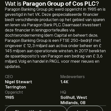
Wat is
Paragon Group of Cos PLC
?
Paragon Banking Group plc werd opgericht in 1985 en is
gevestigd in het VK. Deze gespecialiseerde financier
biedt verschillende producten op het gebied van sparen
en lenen via Paragon Bank PLC. Daarnaast investeert
deze financier in leningportefeuilles via
dochteronderneming Idem Capital en beheert deze.
Paragon Banking Group is een FTSE 250-bedrijf met
ongeveer £ 12,3 miljard aan activa onder beheer en £
145 miljoen aan operationele winsten. In 2017 bereikten
de spaardeposito's van Paragon een bedrag van £ 3,6
miljard. Volg en handel in PAG.L voor meer nieuws en
updates.
De huidige koers van PAG.L is 827.50‎p‎.
CEO
Medewerkers
Nigel Stewart
1.4K
Terrington
Het gemiddelde koersdoel voor Paragon Group of Cos
Opgericht
HQ
PLC is 827.50‎p‎.
Meld je aan
bij eToro voor gedetailleerde
1985
Solihull, West
analistenvoorspellingen en koersdoelen.
Midlands, GB