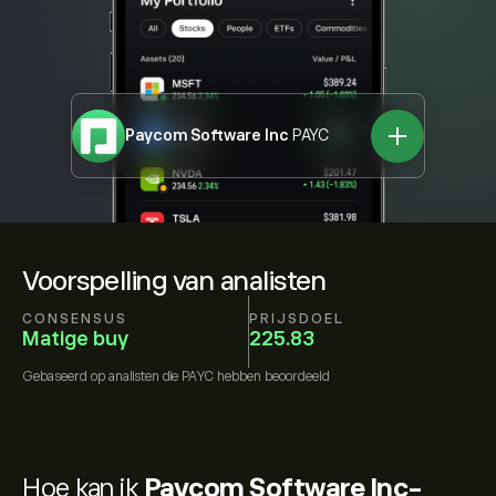
Paycom Software Inc
PAYC
Voorspelling van analisten
CONSENSUS
PRIJSDOEL
Matige buy
225.83
Gebaseerd op
analisten die
PAYC
hebben beoordeeld
Hoe kan ik
Paycom Software Inc-