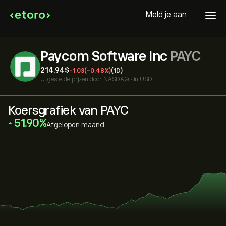
Meld je aan
Paycom Software Inc
PAYC
214.94‎$‎
-1.03
(-0.48%)
(1D)
Uitgestelde prijzen door
NASDAQ
•
in USD
Koersgrafiek van PAYC
‎51.90‎
Afgelopen maand