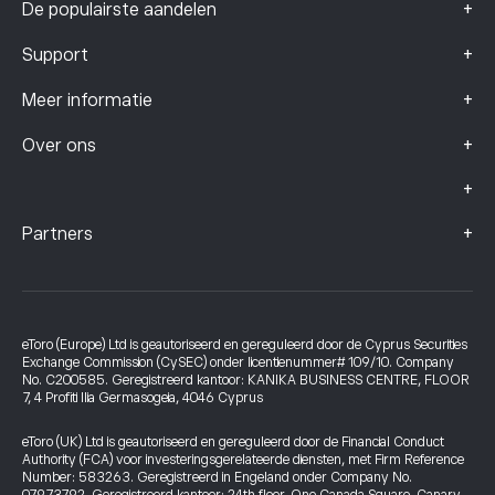
+
De populairste aandelen
+
Support
+
Meer informatie
+
Over ons
+
+
Partners
eToro (Europe) Ltd is geautoriseerd en gereguleerd door de Cyprus Securities
Exchange Commission (CySEC) onder licentienummer# 109/10. Company
No. C200585. Geregistreerd kantoor: KANIKA BUSINESS CENTRE, FLOOR
7, 4 Profiti Ilia Germasogeia, 4046 Cyprus
eToro (UK) Ltd is geautoriseerd en gereguleerd door de Financial Conduct
Authority (FCA) voor investeringsgerelateerde diensten, met Firm Reference
Number: 583263. Geregistreerd in Engeland onder Company No.