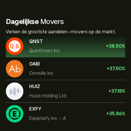
Dagelijkse
Movers
Verken de grootste aandelen-movers op de markt.
QNST
+
38.50
%
QuinStreet Inc
OABI
+
37.50
%
OmniAb Inc
HUIZ
+
37.18
%
Huize Holding Ltd
EXFY
+
35.86
%
Expensify Inc - A