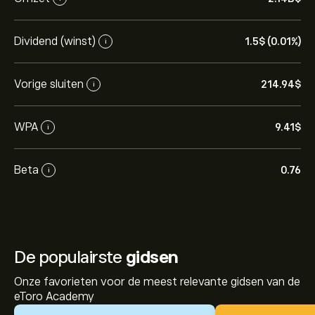
Dividend (winst)
1.5‎$‎ (0.01%)
i
Vorige sluiten
214.94‎$‎
i
WPA
9.41‎$‎
i
Beta
0.76
i
De populairste
gidsen
Onze favorieten voor de meest relevante gidsen van de
eToro Academy