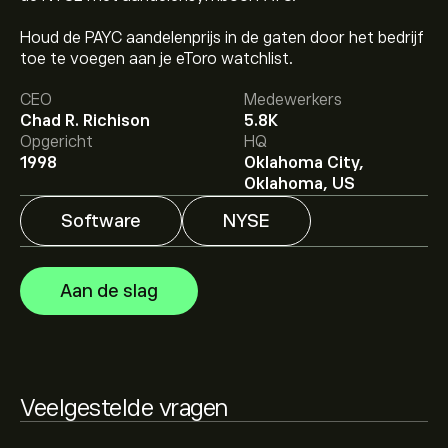
Houd de PAYC aandelenprijs in de gaten door het bedrijf
De huidige koers van PAYC is 214.94‎$‎.
toe te voegen aan je eToro watchlist.
CEO
Medewerkers
Chad R. Richison
5.8K
Het gemiddelde koersdoel voor Paycom Software Inc is
Opgericht
HQ
214.94‎$‎.
Meld je aan
bij eToro voor gedetailleerde
1998
Oklahoma City,
analistenvoorspellingen en koersdoelen.
Oklahoma, US
Software
NYSE
Analisten bieden voorspellingen voor Paycom Software
Inc gebaseerd op markttrends, financiële rapporten en
verwachte groei. Bekijk de meest recente voorspelling
Aan de slag
voor toekomstige koersbewegingen.
De marktkapitalisatie van Paycom Software Inc is
10.24B‎$‎
Veelgestelde vragen
Gebaseerd op aanbevelingen van 7 analisten voor PAYC
in de afgelopen 3 maanden, is de algemene consensus