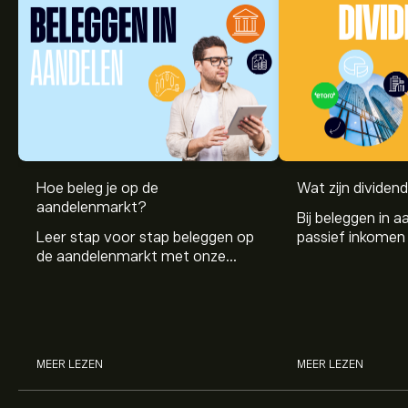
Hoe beleg je op de
Wat zijn dividen
aandelenmarkt?
Bij beleggen in a
Leer stap voor stap beleggen op
passief inkomen 
de aandelenmarkt met onze
genereren. Maar 
beginnersgids: begrijp hoe de
dividenden en h
markt werkt en doe vandaag je
stockdividenden
eerste investering.
MEER LEZEN
MEER LEZEN