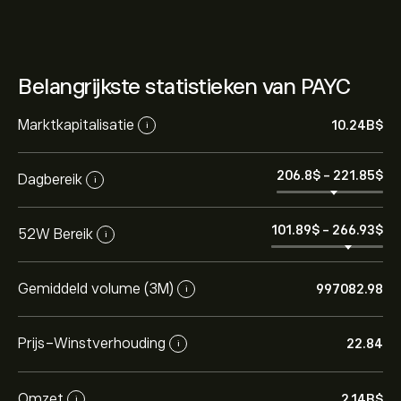
Belangrijkste statistieken van PAYC
Marktkapitalisatie
10.24B‎$‎
i
206.8‎$‎
-
221.85‎$‎
Dagbereik
i
101.89‎$‎
-
266.93‎$‎
52W Bereik
i
Gemiddeld volume (3M)
997082.98
i
Prijs-Winstverhouding
22.84
i
Omzet
2.14B‎$‎
i