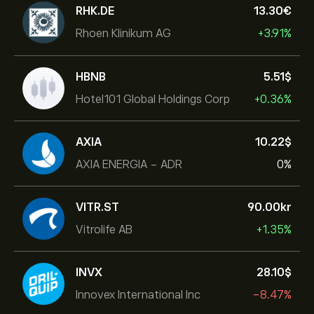
RHK.DE
13.30‎€‎
Rhoen Klinikum AG
+3.91%
HBNB
5.51‎$‎
Hotel101 Global Holdings Corp
+0.36%
AXIA
10.22‎$‎
AXIA ENERGIA - ADR
0%
VITR.ST
90.00‎kr‎
Vitrolife AB
+1.35%
INVX
28.10‎$‎
Innovex International Inc
-8.47%