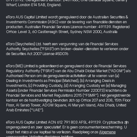
07973792. Geregistreerd kantoor: 24th floor, One Canada Square, Canary
Wharf, London E14 5AB, England.
eToro AUS Capital Limited wordt gereguleerd door de Australian Securities &
Investments Commission (ASIC) voor de levering van financiële diensten en
producten. Australian Financial Services Licence number: 491139. Registered
Office: Level 3, 60 Castlereagh Street, Sydney NSW 2000, Australia
eToro (Seychelles) Ltd. heeft een vergunning van de Financial Services
Authority Seychelles ("FSAS") om broker-dealer-diensten te verlenen onder
de Securities Act 2007 License #SD076
eToro (ME) Limited is gelicentieerd en gereguleerd door de Financial Services
Regulatory Authority ("FSRA") van de Abu Dhabi Global Market (“ADGM”) als
Authorised Person om de gereguleerde activiteiten uit te voeren van (a)
Dealing in Investments as Principal (Matched), (b) Arranging Deals in
Investments, (c) Providing Custody, (d) Arranging Custody en (e) Managing
Assets (onder Financial Services Permission Number 220073) krachtens de
Financial Services and Market Regulations 2015 (“FSMR”). Het geregistreerde
kantoor en de hoofdvestiging bevinden zich op Office 207 and 208, 15th Floor
Floor, Al Sarab Tower, ADGM Square, Al Maryah Island, Abu Dhabi, United
Arab Emirates (“UAE”).
eToro AUS Capital Limited ACN 612 791 803 AFSL 491139. Cryptoactiva zijn
ongereguleerd en zeer speculatief. Er is geen consumentenbescherming. U
loopt het risico al uw kapitaal te verliezen. Raadpleeg onze
Algemene