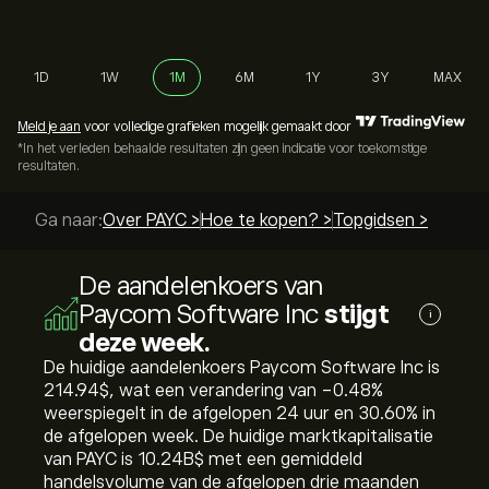
1D
1W
1M
6M
1Y
3Y
MAX
Meld je aan
voor volledige grafieken mogelijk gemaakt door
*In het verleden behaalde resultaten zijn geen indicatie voor toekomstige
resultaten.
Ga naar:
Over PAYC >
Hoe te kopen? >
Topgidsen >
De aandelenkoers van
Paycom Software Inc
stijgt
i
deze week.
De huidige aandelenkoers Paycom Software Inc is
214.94‎$‎, wat een verandering van ‎-0.48‎%
weerspiegelt in de afgelopen 24 uur en ‎30.60‎% in
de afgelopen week. De huidige marktkapitalisatie
van PAYC is 10.24B‎$‎ met een gemiddeld
handelsvolume van de afgelopen drie maanden