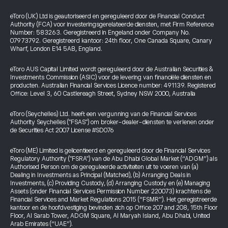
eToro (UK) Ltd is geautoriseerd en gereguleerd door de Financial Conduct
Authority (FCA) voor investeringsgerelateerde diensten, met Firm Reference
Number: 583263. Geregistreerd in Engeland onder Company No.
07973792. Geregistreerd kantoor: 24th floor, One Canada Square, Canary
Wharf, London E14 5AB, England.
eToro AUS Capital Limited wordt gereguleerd door de Australian Securities &
Investments Commission (ASIC) voor de levering van financiële diensten en
producten. Australian Financial Services Licence number: 491139. Registered
Office: Level 3, 60 Castlereagh Street, Sydney NSW 2000, Australia
eToro (Seychelles) Ltd. heeft een vergunning van de Financial Services
Authority Seychelles ("FSAS") om broker-dealer-diensten te verlenen onder
de Securities Act 2007 License #SD076
eToro (ME) Limited is gelicentieerd en gereguleerd door de Financial Services
Regulatory Authority ("FSRA") van de Abu Dhabi Global Market (“ADGM”) als
Authorised Person om de gereguleerde activiteiten uit te voeren van (a)
Dealing in Investments as Principal (Matched), (b) Arranging Deals in
Investments, (c) Providing Custody, (d) Arranging Custody en (e) Managing
Assets (onder Financial Services Permission Number 220073) krachtens de
Financial Services and Market Regulations 2015 (“FSMR”). Het geregistreerde
kantoor en de hoofdvestiging bevinden zich op Office 207 and 208, 15th Floor
Floor, Al Sarab Tower, ADGM Square, Al Maryah Island, Abu Dhabi, United
Arab Emirates (“UAE”).