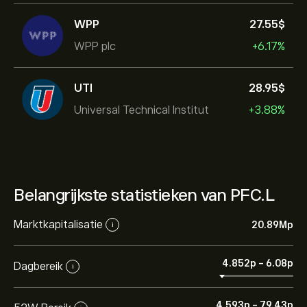
WPP
27.55‎$‎
WPP plc
+6.17%
UTI
28.95‎$‎
Universal Technical Institut
+3.88%
Belangrijkste statistieken van PFC.L
Marktkapitalisatie
20.89M‎p‎
i
4.852‎p‎
-
6.08‎p‎
Dagbereik
i
4.593‎p‎
-
79.43‎p‎