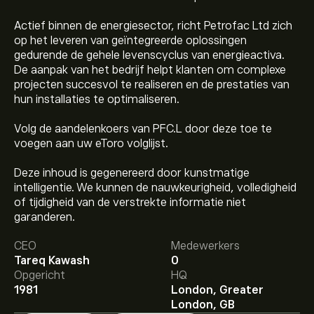
Actief binnen de energiesector, richt Petrofac Ltd zich
op het leveren van geïntegreerde oplossingen
gedurende de gehele levenscyclus van energieactiva.
De aanpak van het bedrijf helpt klanten om complexe
projecten succesvol te realiseren en de prestaties van
hun installaties te optimaliseren.
Volg de aandelenkoers van PFC.L door deze toe te
voegen aan uw eToro volglijst.
Deze inhoud is gegenereerd door kunstmatige
intelligentie. We kunnen de nauwkeurigheid, volledigheid
De huidige koers van PFC.L is 3.979‎p‎.
of tijdigheid van de verstrekte informatie niet
garanderen.
CEO
Medewerkers
Het gemiddelde koersdoel voor Petrofac is 3.979‎p‎.
Meld
Tareq Kawash
0
je aan
bij eToro voor gedetailleerde
Opgericht
HQ
analistenvoorspellingen en koersdoelen.
1981
London, Greater
Analisten bieden voorspellingen voor Petrofac
London, GB
gebaseerd op markttrends, financiële rapporten en