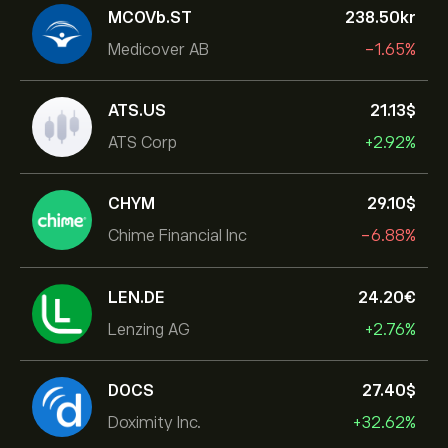
MCOVb.ST
238.50‎kr‎
Medicover AB
-1.65%
ATS.US
21.13‎$‎
ATS Corp
+2.92%
CHYM
29.10‎$‎
Chime Financial Inc
-6.88%
LEN.DE
24.20‎€‎
Lenzing AG
+2.76%
DOCS
27.40‎$‎
Doximity Inc.
+32.62%