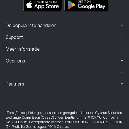
Klachtengegevens (FCA-klanten)
+
De populairste aandelen
+
Support
+
Meer informatie
+
Over ons
+
+
Partners
eToro (Europe) Ltd is geautoriseerd en gereguleerd door de Cyprus Securities
Exchange Commission (CySEC) onder licentienummer# 109/10. Company
No. C200585. Geregistreerd kantoor: KANIKA BUSINESS CENTRE, FLOOR
7, 4 Profiti Ilia Germasogeia, 4046 Cyprus