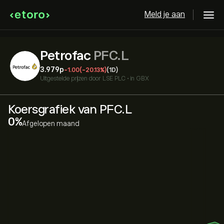
Meld je aan
Petrofac
PFC.L
3.979‎p‎
-1.00
(-20.13%)
(1D)
Uitgestelde prijzen door
LSE PLC
•
in GBX
Koersgrafiek van PFC.L
‎0‎
Afgelopen maand