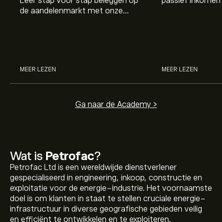
Leer stap voor stap beleggen op
passief inkomen 
de aandelenmarkt met onze
genereren. Maar 
beginnersgids: begrijp hoe de
dividenden en h
markt werkt en doe vandaag je
stockdividenden
eerste investering.
MEER LEZEN
MEER LEZEN
Ga naar de Academy >
Wat is
Petrofac
?
Petrofac Ltd is een wereldwijde dienstverlener
gespecialiseerd in engineering, inkoop, constructie en
exploitatie voor de energie-industrie. Het voornaamste
doel is om klanten in staat te stellen cruciale energie-
infrastructuur in diverse geografische gebieden veilig
en efficiënt te ontwikkelen en te exploiteren.