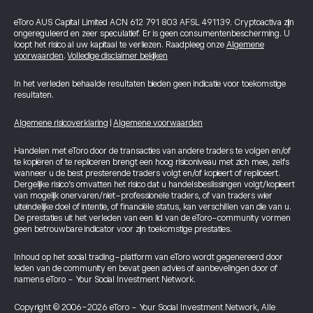
eToro AUS Capital Limited ACN 612 791 803 AFSL 491139. Cryptoactiva zijn
ongereguleerd en zeer speculatief. Er is geen consumentenbescherming. U
loopt het risico al uw kapitaal te verliezen. Raadpleeg onze
Algemene
voorwaarden
.
Volledige disclaimer bekijken
In het verleden behaalde resultaten bieden geen indicatie voor toekomstige
resultaten.
Algemene risicoverklaring
|
Algemene voorwaarden
Handelen met eToro door de transacties van andere traders te volgen en/of
te kopiëren of te repliceren brengt een hoog risiconiveau met zich mee, zelfs
wanneer u de best presterende traders volgt en/of kopieert of repliceert.
Dergelijke risico’s omvatten het risico dat u handelsbeslissingen volgt/kopieert
van mogelijk onervaren/niet-professionele traders, of van traders wier
uiteindelijke doel of intentie, of financiële status, kan verschillen van die van u.
De prestaties uit het verleden van een lid van de eToro-community vormen
geen betrouwbare indicator voor zijn toekomstige prestaties.
Inhoud op het social trading-platform van eToro wordt gegenereerd door
leden van de community en bevat geen advies of aanbevelingen door of
namens eToro - Your Social Investment Network.
Copyright © 2006-2026 eToro - Your Social Investment Network, Alle