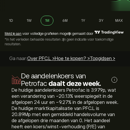
1D
1W
1M
6M
1Y
3Y
MAX
Meld je aan
voor volledige grafieken mogelijk gemaakt door
*In het verleden behaalde resultaten zijn geen indicatie voor toekomstige
resultaten.
Ga naar:
Over PFC.L >
Hoe te kopen? >
Topgidsen >
De aandelenkoers van
i
Petrofac
daalt deze week.
De huidige aandelenkoers Petrofac is 3.979‎p‎, wat
een verandering van ‎-20.13‎% weerspiegelt in de
afgelopen 24 uur en ‎-9.27‎% in de afgelopen week.
De huidige marktkapitalisatie van PFC.L is
20.89M‎p‎ met een gemiddeld handelsvolume van
de afgelopen drie maanden van 0. Het aandeel
heeft een koers/winst-verhouding (P/E) van