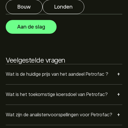
verwachte groei. Bekijk de meest recente voorspelling
Bouw
Londen
voor toekomstige koersbewegingen.
De marktkapitalisatie van Petrofac is 20.89M‎p‎
Aan de slag
Veelgestelde vragen
+
Wat is de huidige prijs van het aandeel Petrofac ?
+
Wat is het toekomstige koersdoel van Petrofac?
+
Wat zijn de analistenvoorspellingen voor Petrofac?