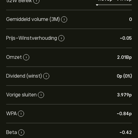
52W Bereik
i
Gemiddeld volume (3M)
0
i
Prijs-Winstverhouding
-0.05
i
Omzet
2.01B‎p‎
i
Dividend (winst)
0‎p‎ (0%)
i
Vorige sluiten
3.979‎p‎
i
WPA
-0.84‎p‎
i
Beta
-0.42
i