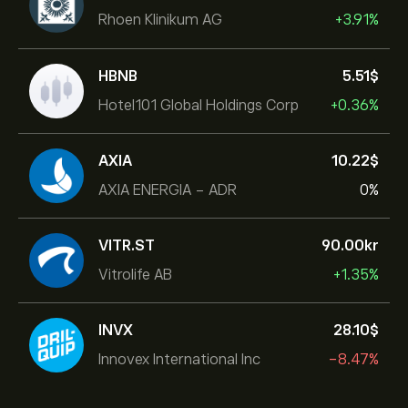
Rhoen Klinikum AG
+3.91%
HBNB
5.51‎$‎
Hotel101 Global Holdings Corp
+0.36%
AXIA
10.22‎$‎
AXIA ENERGIA - ADR
0%
VITR.ST
90.00‎kr‎
Vitrolife AB
+1.35%
INVX
28.10‎$‎
Innovex International Inc
-8.47%