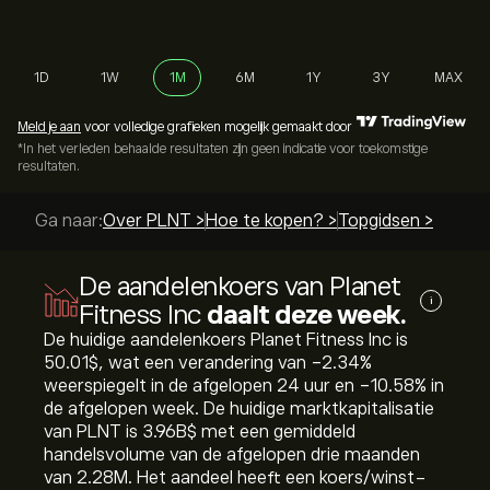
1D
1W
1M
6M
1Y
3Y
MAX
Meld je aan
voor volledige grafieken mogelijk gemaakt door
*In het verleden behaalde resultaten zijn geen indicatie voor toekomstige
resultaten.
Ga naar:
Over PLNT >
Hoe te kopen? >
Topgidsen >
De aandelenkoers van Planet
i
Fitness Inc
daalt deze week.
De huidige aandelenkoers Planet Fitness Inc is
50.01‎$‎, wat een verandering van ‎-2.34‎%
weerspiegelt in de afgelopen 24 uur en ‎-10.58‎% in
de afgelopen week. De huidige marktkapitalisatie
van PLNT is 3.96B‎$‎ met een gemiddeld
handelsvolume van de afgelopen drie maanden
van 2.28M. Het aandeel heeft een koers/winst-