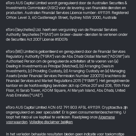
eToro AUS Capital Limited wordt gereguleerd door de Australian Securities &
Investments Commission (ASIC) voor de levering van financiële diensten en
producten. Australian Financial Services Licence number: 491139. Registered
Office: Level 3, 60 Castlereagh Street, Sydney NSW 2000, Australia
eToro (Seychelles) Ltd. heeft een vergunning van de Financial Services
Authority Seychelles ("FSAS") om broker-dealer-diensten te verlenen onder
de Securities Act 2007 License #SD076
eToro (ME) Limited is gelicentieerd en gereguleerd door de Financial Services
Regulatory Authority ("FSRA") van de Abu Dhabi Global Market (“ADGM”) als
Authorised Person om de gereguleerde activiteiten uit te voeren van (a)
Dealing in Investments as Principal (Matched), (b) Arranging Deals in
Investments, (c) Providing Custody, (d) Arranging Custody en (e) Managing
Assets (onder Financial Services Permission Number 220073) krachtens de
Financial Services and Market Regulations 2015 (“FSMR”). Het geregistreerde
kantoor en de hoofdvestiging bevinden zich op Office 207 and 208, 15th Floor
Floor, Al Sarab Tower, ADGM Square, Al Maryah Island, Abu Dhabi, United
Arab Emirates (“UAE”).
eToro AUS Capital Limited ACN 612 791 803 AFSL 491139. Cryptoactiva zijn
ongereguleerd en zeer speculatief. Er is geen consumentenbescherming. U
loopt het risico al uw kapitaal te verliezen. Raadpleeg onze
Algemene
voorwaarden
.
Volledige disclaimer bekijken
In het verleden behaalde resultaten bieden geen indicatie voor toekomstige