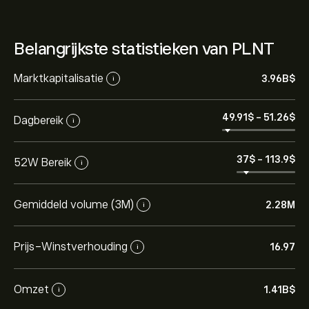
Belangrijkste statistieken van PLNT
Marktkapitalisatie
3.96B‎$‎
i
49.91‎$‎
-
51.26‎$‎
Dagbereik
i
37‎$‎
-
113.9‎$‎
52W Bereik
i
Gemiddeld volume (3M)
2.28M
i
Prijs-Winstverhouding
16.97
i
Omzet
1.41B‎$‎
i