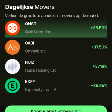
Dagelijkse
Movers
Verken de grootste aandelen-movers op de markt.
QNST
+
38.50
%
QuinStreet Inc
OABI
+
37.50
%
OmniAb Inc
HUIZ
+
37.18
%
Huize Holding Ltd
EXFY
+
35.86
%
Expensify Inc - A
Micron Technology, Inc.
Koop Planet Fitness Inc