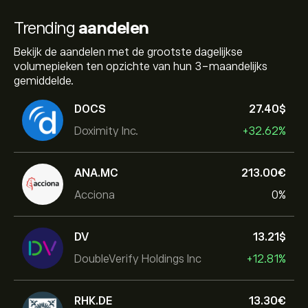
Trending
aandelen
Bekijk de aandelen met de grootste dagelijkse
volumepieken ten opzichte van hun 3-maandelijks
gemiddelde.
DOCS
27.40‎$‎
Doximity Inc.
+32.62%
ANA.MC
213.00‎€‎
Acciona
0%
DV
13.21‎$‎
DoubleVerify Holdings Inc
+12.81%
RHK.DE
13.30‎€‎