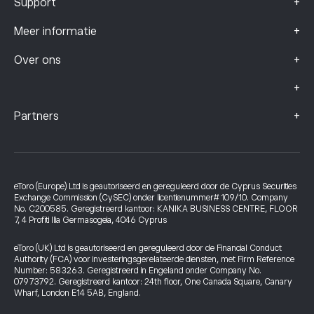
+
Support
+
Meer informatie
+
Over ons
+
+
Partners
eToro (Europe) Ltd is geautoriseerd en gereguleerd door de Cyprus Securities
Exchange Commission (CySEC) onder licentienummer# 109/10. Company
No. C200585. Geregistreerd kantoor: KANIKA BUSINESS CENTRE, FLOOR
7, 4 Profiti Ilia Germasogeia, 4046 Cyprus
eToro (UK) Ltd is geautoriseerd en gereguleerd door de Financial Conduct
Authority (FCA) voor investeringsgerelateerde diensten, met Firm Reference
Number: 583263. Geregistreerd in Engeland onder Company No.
07973792. Geregistreerd kantoor: 24th floor, One Canada Square, Canary
Wharf, London E14 5AB, England.