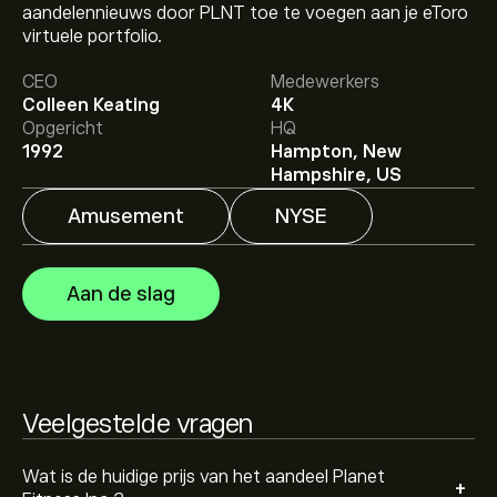
aandelennieuws door PLNT toe te voegen aan je eToro
De huidige koers van PLNT is 50.01‎$‎.
virtuele portfolio.
CEO
Medewerkers
Colleen Keating
4K
Het gemiddelde koersdoel voor Planet Fitness Inc is
Opgericht
HQ
50.01‎$‎.
Meld je aan
bij eToro voor gedetailleerde
1992
Hampton, New
analistenvoorspellingen en koersdoelen.
Hampshire, US
Amusement
NYSE
Analisten bieden voorspellingen voor Planet Fitness Inc
gebaseerd op markttrends, financiële rapporten en
verwachte groei. Bekijk de meest recente voorspelling
Aan de slag
voor toekomstige koersbewegingen.
De marktkapitalisatie van Planet Fitness Inc is 3.96B‎$‎
Gebaseerd op aanbevelingen van 11 analisten voor
Veelgestelde vragen
PLNT in de afgelopen 3 maanden, is de algemene
consensus Matige buy.
Wat is de huidige prijs van het aandeel Planet
+