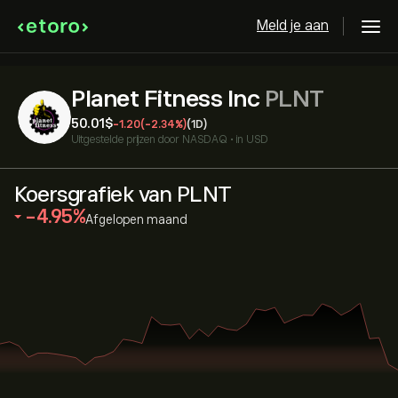
Meld je aan
Planet Fitness Inc
PLNT
50.01‎$‎
-1.20
(-2.34%)
(1D)
Uitgestelde prijzen door
NASDAQ
•
in USD
Koersgrafiek van PLNT
‎-4.95‎
Afgelopen maand