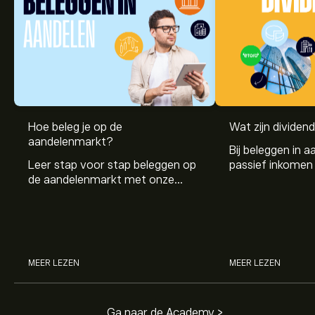
Hoe beleg je op de
Wat zijn dividen
aandelenmarkt?
Bij beleggen in a
Leer stap voor stap beleggen op
passief inkomen 
de aandelenmarkt met onze
genereren. Maar 
beginnersgids: begrijp hoe de
dividenden en h
markt werkt en doe vandaag je
stockdividenden
eerste investering.
MEER LEZEN
MEER LEZEN
Ga naar de Academy >