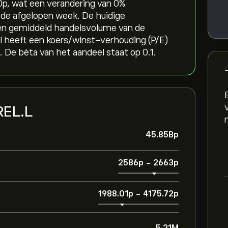
‎, wat een verandering van ‎0‎%
n de afgelopen week. De huidige
 een gemiddeld handelsvolume van de
 heeft een koers/winst-verhouding (P/E)
De bèta van het aandeel staat op 0.1.
 REL.L
45.85B‎p‎
2586‎p‎
-
2663‎p‎
1988.01‎p‎
-
4175.72‎p‎
5.21M