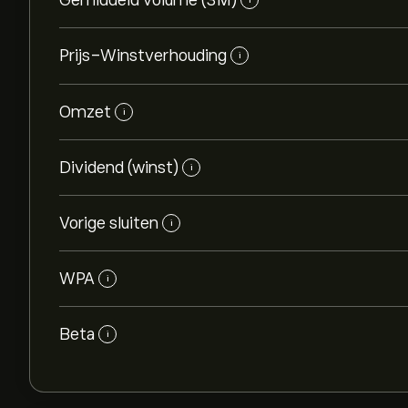
Gemiddeld volume (3M)
Prijs-Winstverhouding
i
Omzet
i
Dividend (winst)
i
Vorige sluiten
i
WPA
i
Beta
i