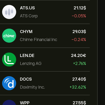
ATS.US
21.12‎$‎
ATS Corp
-0.05%
CHYM
29.03‎$‎
Chime Financial Inc
-0.24%
LEN.DE
24.20‎€‎
Lenzing AG
+2.76%
DOCS
27.40‎$‎
Doximity Inc.
+32.62%
WPP
27.55‎$‎