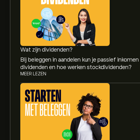
Wat zijn dividenden?
Bij beleggen in aandelen kun je passief inkomen
dividenden en hoe werken stockdividenden?
MEER LEZEN
De huidige koers van REL.L is 2,632.00‎p‎.
Het gemiddelde koersdoel voor RELX PLC is 2,6
gedetailleerde analistenvoorspellingen en koers