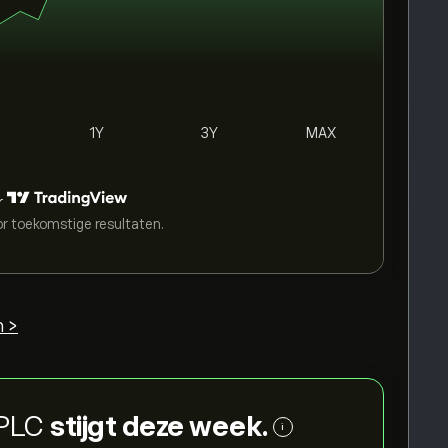
1Y
3Y
MAX
r
or toekomstige resultaten.
n >
 PLC
stijgt deze week.
i