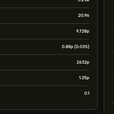
20.96
9.72B‎p‎
0.88‎p‎ (0.03%)
2632‎p‎
1.25‎p‎
0.1