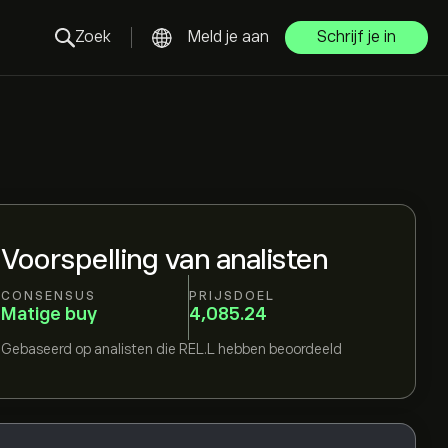
Zoek
Meld je aan
Schrijf je in
Voorspelling van analisten
CONSENSUS
PRIJSDOEL
Matige buy
4,085.24
Gebaseerd op
analisten die
REL.L
hebben beoordeeld