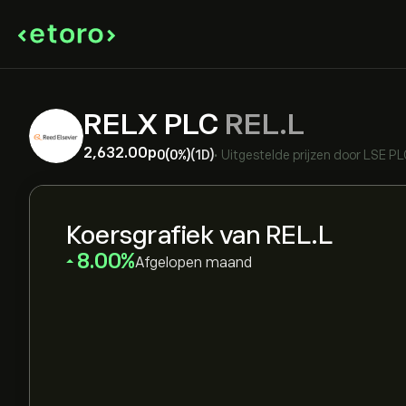
RELX PLC
REL.L
2,632.00‎p‎
0
(0%)
(1D)
•
Uitgestelde prijzen door
LSE PL
Koersgrafiek van REL.L
‎8.00‎
Afgelopen maand