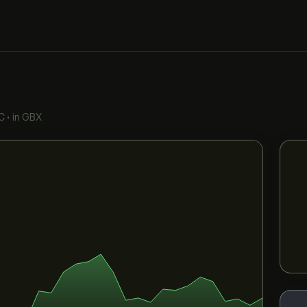
C
•
in GBX