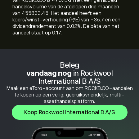
van ROCKB.CO is 47.07B‎kr‎ met een gemiddeld
handelsvolume van de afgelopen drie maanden
van 455833.45. Het aandeel heeft een
koers/winst-verhouding (P/E) van -36.7 en een
dividendrendement van 0.02%. De bèta van het
aandeel staat op 0.17.
Beleg
vandaag nog
in Rockwool
International B A/S
Maak een eToro-account aan om ROCKB.CO-aandelen
te kopen op een veilig, gebruiksvriendelijk, multi-
assethandelsplatform.
Koop Rockwool International B A/S