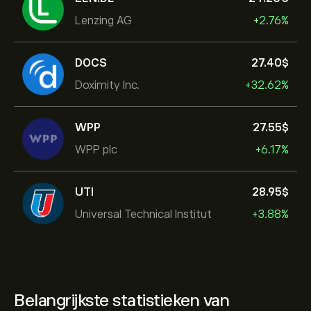
Lenzing AG
+2.76%
DOCS
27.40‎$‎
Doximity Inc.
+32.62%
WPP
27.55‎$‎
WPP plc
+6.17%
UTI
28.95‎$‎
Universal Technical Institut
+3.88%
Belangrijkste statistieken van