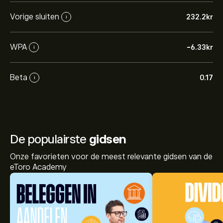
Vorige sluiten
232.2‎kr‎
i
WPA
-6.33‎kr‎
i
Beta
0.17
i
De populairste
gidsen
Onze favorieten voor de meest relevante gidsen van de
eToro Academy