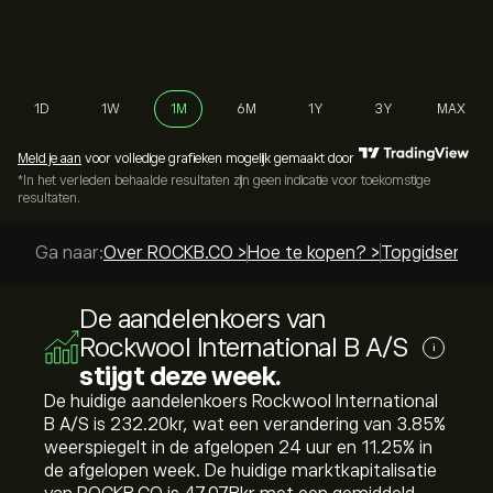
1D
1W
1M
6M
1Y
3Y
MAX
Meld je aan
voor volledige grafieken mogelijk gemaakt door
*In het verleden behaalde resultaten zijn geen indicatie voor toekomstige
resultaten.
Ga naar:
Over ROCKB.CO >
Hoe te kopen? >
Topgidsen >
De aandelenkoers van
Rockwool International B A/S
i
stijgt deze week.
De huidige aandelenkoers Rockwool International
B A/S is 232.20‎kr‎, wat een verandering van ‎3.85‎%
weerspiegelt in de afgelopen 24 uur en ‎11.25‎% in
de afgelopen week. De huidige marktkapitalisatie