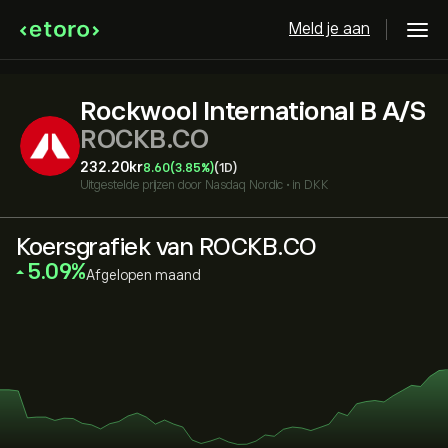
Meld je aan
Rockwool International B A/S
ROCKB.CO
232.20‎kr‎
8.60
(3.85%)
(1D)
Uitgestelde prijzen door
Nasdaq Nordic
•
in DKK
Koersgrafiek van ROCKB.CO
‎5.09‎
Afgelopen maand