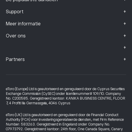
+
Support
+
Meer informatie
+
Over ons
+
+
Partners
eToro (Europe) Ltd is geautoriseerd en gereguleerd door de Cyprus Securities
Exchange Commission (CySEC) onder licentienummer# 109/10. Company
No. C200585. Geregistreerd kantoor: KANIKA BUSINESS CENTRE, FLOOR
7, 4 Profiti Ilia Germasogeia, 4046 Cyprus
eToro (UK) Ltd is geautoriseerd en gereguleerd door de Financial Conduct
Authority (FCA) voor investeringsgerelateerde diensten, met Firm Reference
Number: 583263. Geregistreerd in Engeland onder Company No.
07973792. Geregistreerd kantoor: 24th floor, One Canada Square, Canary