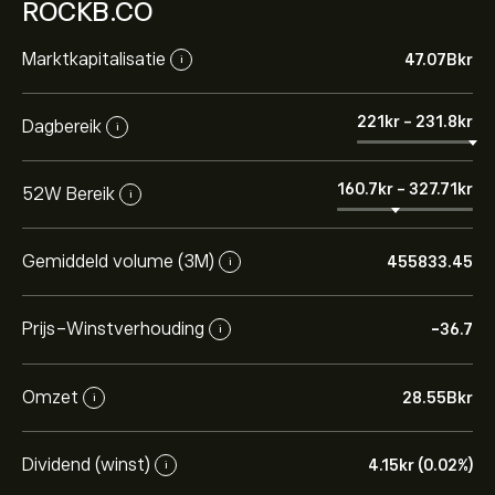
ROCKB.CO
Marktkapitalisatie
47.07B‎kr‎
i
221‎kr‎
-
231.8‎kr‎
Dagbereik
i
160.7‎kr‎
-
327.71‎kr‎
52W Bereik
i
Gemiddeld volume (3M)
455833.45
i
Prijs-Winstverhouding
-36.7
i
Omzet
28.55B‎kr‎
i
Dividend (winst)
4.15‎kr‎ (0.02%)
i