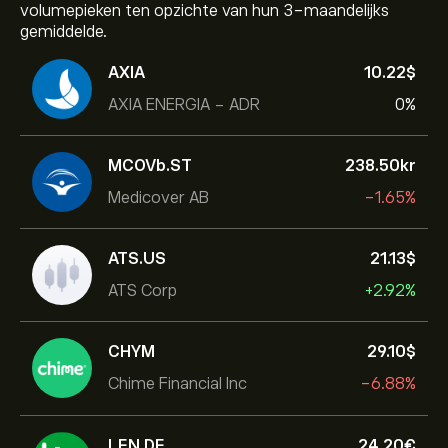
volumepieken ten opzichte van hun 3-maandelijks
gemiddelde.
AXIA
10.22‎$‎
AXIA ENERGIA - ADR
0%
MCOVb.ST
238.50‎kr‎
Medicover AB
-1.65%
ATS.US
21.13‎$‎
ATS Corp
+2.92%
CHYM
29.10‎$‎
Chime Financial Inc
-6.88%
LEN.DE
24.20‎€‎