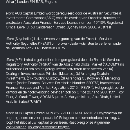
Wharf, London E14 5AB, England.
eToro AUS Capital Limited wordt gereguleerd door de Australian Securities &
Investments Commission (ASIC) voor de levering van financiële diensten en
producten. Australian Financial Services Licence number: 491139. Registered
Office: Level 3, 60 Castlereagh Street, Sydney NSW 2000, Australia
eToro (Seychelles) Ltd. heeft een vergunning van de Financial Services
Authority Seychelles ("FSAS") om broker-dealer-diensten te verlenen onder
de Securities Act 2007 License #SD076
eToro (ME) Limited is gelicentieerd en gereguleerd door de Financial Services
Regulatory Authority ("FSRA") van de Abu Dhabi Global Market (“ADGM”) als
Authorised Person om de gereguleerde activiteiten uit te voeren van (a)
Dealing in Investments as Principal (Matched), (b) Arranging Deals in
Investments, (c) Providing Custody, (d) Arranging Custody en (e) Managing
Assets (onder Financial Services Permission Number 220073) krachtens de
Financial Services and Market Regulations 2015 (“FSMR”). Het geregistreerde
kantoor en de hoofdvestiging bevinden zich op Office 207 and 208, 15th Floor
Floor, Al Sarab Tower, ADGM Square, Al Maryah Island, Abu Dhabi, United
Arab Emirates (“UAE”).
eToro AUS Capital Limited ACN 612 791 803 AFSL 491139. Cryptoactiva zijn
ongereguleerd en zeer speculatief. Er is geen consumentenbescherming. U
loopt het risico al uw kapitaal te verliezen. Raadpleeg onze
Algemene
voorwaarden
.
Volledige disclaimer bekijken