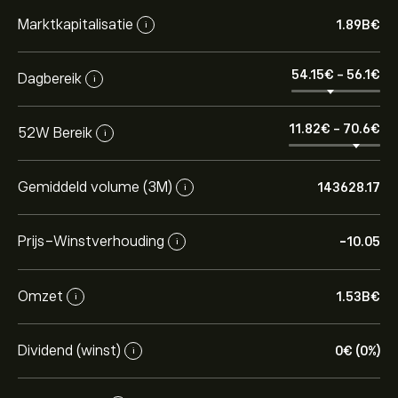
Marktkapitalisatie
1.89B‎€‎
i
54.15‎€‎
-
56.1‎€‎
Dagbereik
i
11.82‎€‎
-
70.6‎€‎
52W Bereik
i
Gemiddeld volume (3M)
143628.17
i
Prijs-Winstverhouding
-10.05
i
Omzet
1.53B‎€‎
i
Dividend (winst)
0‎€‎ (0%)
i