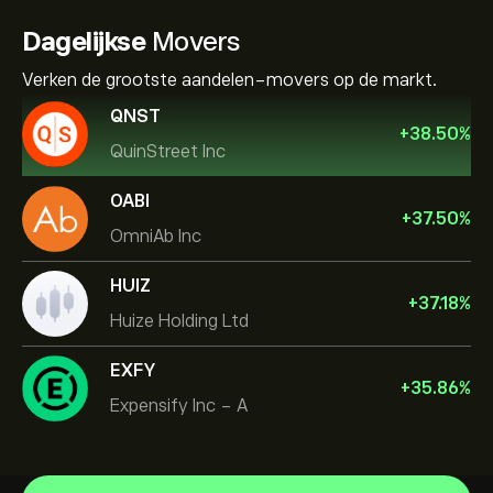
Dagelijkse
Movers
Verken de grootste aandelen-movers op de markt.
QNST
+
38.50
%
QuinStreet Inc
OABI
+
37.50
%
OmniAb Inc
HUIZ
+
37.18
%
Huize Holding Ltd
EXFY
+
35.86
%
Expensify Inc - A