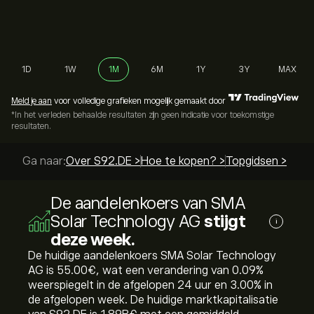
1D
1W
1M
6M
1Y
3Y
MAX
Meld je aan
voor volledige grafieken mogelijk gemaakt door
*In het verleden behaalde resultaten zijn geen indicatie voor toekomstige
resultaten.
Ga naar:
Over S92.DE >
Hoe te kopen? >
Topgidsen >
De aandelenkoers van SMA
Solar Technology AG
stijgt
i
deze week.
De huidige aandelenkoers SMA Solar Technology
AG is 55.00‎€‎, wat een verandering van ‎0.09‎%
weerspiegelt in de afgelopen 24 uur en ‎3.00‎% in
de afgelopen week. De huidige marktkapitalisatie