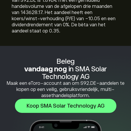
van S92.DE is 1.89B‎€‎ met een gemiddeld
handelsvolume van de afgelopen drie maanden
van 143628.17. Het aandeel heeft een
koers/winst-verhouding (P/E) van -10.05 en een
dividendrendement van 0%. De bèta van het
aandeel staat op 0.35.
Beleg
vandaag nog
in SMA Solar
Technology AG
Maak een eToro-account aan om S92.DE-aandelen te
kopen op een veilig, gebruiksvriendelijk, multi-
assethandelsplatform.
Koop SMA Solar Technology AG