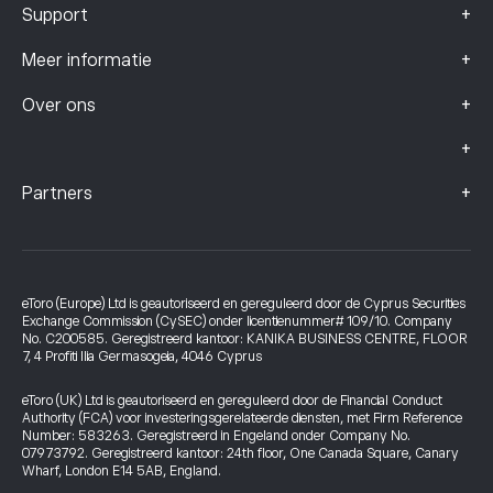
+
Support
+
Meer informatie
+
Over ons
+
+
Partners
eToro (Europe) Ltd is geautoriseerd en gereguleerd door de Cyprus Securities
Exchange Commission (CySEC) onder licentienummer# 109/10. Company
No. C200585. Geregistreerd kantoor: KANIKA BUSINESS CENTRE, FLOOR
7, 4 Profiti Ilia Germasogeia, 4046 Cyprus
eToro (UK) Ltd is geautoriseerd en gereguleerd door de Financial Conduct
Authority (FCA) voor investeringsgerelateerde diensten, met Firm Reference
Number: 583263. Geregistreerd in Engeland onder Company No.
07973792. Geregistreerd kantoor: 24th floor, One Canada Square, Canary
Wharf, London E14 5AB, England.