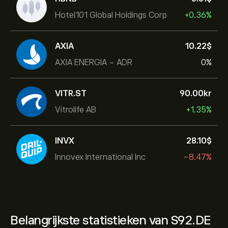
Hotel101 Global Holdings Corp
+0.36%
AXIA
10.22‎$‎
AXIA ENERGIA - ADR
0%
VITR.ST
90.00‎kr‎
Vitrolife AB
+1.35%
INVX
28.10‎$‎
Innovex International Inc
-8.47%
Belangrijkste statistieken van S92.DE