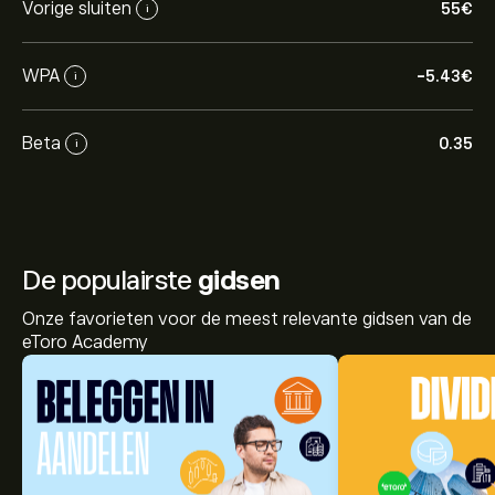
Vorige sluiten
55‎€‎
i
WPA
-5.43‎€‎
i
Beta
0.35
i
De populairste
gidsen
Onze favorieten voor de meest relevante gidsen van de
eToro Academy