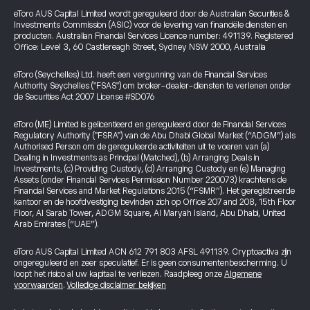
eToro AUS Capital Limited wordt gereguleerd door de Australian Securities &
Investments Commission (ASIC) voor de levering van financiële diensten en
producten. Australian Financial Services Licence number: 491139. Registered
Office: Level 3, 60 Castlereagh Street, Sydney NSW 2000, Australia
eToro (Seychelles) Ltd. heeft een vergunning van de Financial Services
Authority Seychelles ("FSAS") om broker-dealer-diensten te verlenen onder
de Securities Act 2007 License #SD076
eToro (ME) Limited is gelicentieerd en gereguleerd door de Financial Services
Regulatory Authority ("FSRA") van de Abu Dhabi Global Market (“ADGM”) als
Authorised Person om de gereguleerde activiteiten uit te voeren van (a)
Dealing in Investments as Principal (Matched), (b) Arranging Deals in
Investments, (c) Providing Custody, (d) Arranging Custody en (e) Managing
Assets (onder Financial Services Permission Number 220073) krachtens de
Financial Services and Market Regulations 2015 (“FSMR”). Het geregistreerde
kantoor en de hoofdvestiging bevinden zich op Office 207 and 208, 15th Floor
Floor, Al Sarab Tower, ADGM Square, Al Maryah Island, Abu Dhabi, United
Arab Emirates (“UAE”).
eToro AUS Capital Limited ACN 612 791 803 AFSL 491139. Cryptoactiva zijn
ongereguleerd en zeer speculatief. Er is geen consumentenbescherming. U
loopt het risico al uw kapitaal te verliezen. Raadpleeg onze
Algemene
voorwaarden
.
Volledige disclaimer bekijken