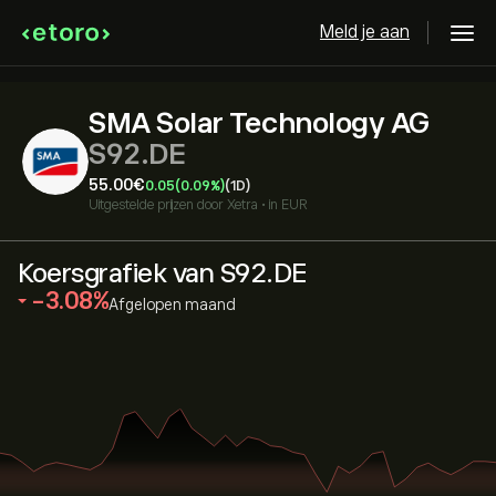
Meld je aan
SMA Solar Technology AG
S92.DE
55.00‎€‎
0.05
(0.09%)
(1D)
Uitgestelde prijzen door
Xetra
•
in EUR
Koersgrafiek van S92.DE
‎-3.08‎
Afgelopen maand