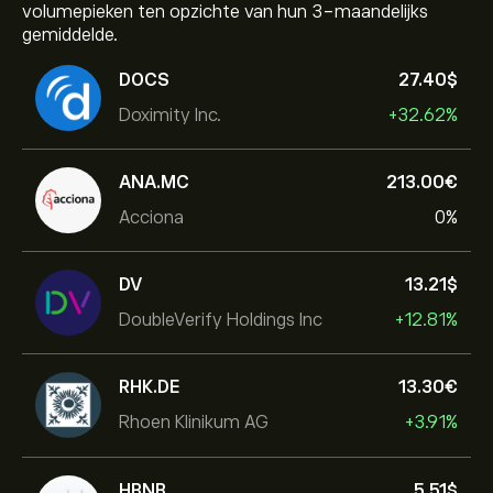
volumepieken ten opzichte van hun 3-maandelijks
gemiddelde.
DOCS
27.40‎$‎
Doximity Inc.
+32.62%
ANA.MC
213.00‎€‎
Acciona
0%
DV
13.21‎$‎
DoubleVerify Holdings Inc
+12.81%
RHK.DE
13.30‎€‎
Rhoen Klinikum AG
+3.91%
HBNB
5.51‎$‎