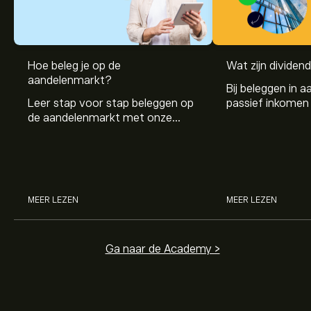
Hoe beleg je op de
Wat zijn dividen
De huidige koers van S92.DE is 55.00‎€‎.
aandelenmarkt?
Bij beleggen in a
Leer stap voor stap beleggen op
passief inkomen 
de aandelenmarkt met onze
genereren. Maar 
beginnersgids: begrijp hoe de
dividenden en h
Het gemiddelde koersdoel voor SMA Solar Technology
markt werkt en doe vandaag je
stockdividenden
AG is 55.00‎€‎.
Meld je aan
bij eToro voor gedetailleerde
eerste investering.
analistenvoorspellingen en koersdoelen.
Analisten bieden voorspellingen voor SMA Solar
MEER LEZEN
MEER LEZEN
Technology AG gebaseerd op markttrends, financiële
rapporten en verwachte groei. Bekijk de meest recente
voorspelling voor toekomstige koersbewegingen.
Ga naar de Academy >
De marktkapitalisatie van SMA Solar Technology AG is
1.89B‎€‎